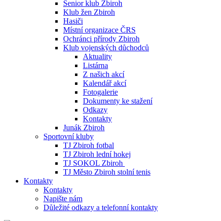
Senior klub Zbiroh
Klub žen Zbiroh
Hasiči
Místní organizace ČRS
Ochránci přírody Zbiroh
Klub vojenských důchodců
Aktuality
Listárna
Z našich akcí
Kalendář akcí
Fotogalerie
Dokumenty ke stažení
Odkazy
Kontakty
Junák Zbiroh
Sportovní kluby
TJ Zbiroh fotbal
TJ Zbiroh lední hokej
TJ SOKOL Zbiroh
TJ Město Zbiroh stolní tenis
Kontakty
Kontakty
Napište nám
Důležité odkazy a telefonní kontakty