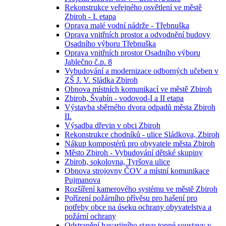
Rekonstrukce veřejného osvětlení ve městě
Zbiroh - I. etapa
Oprava malé vodní nádrže - Třebnuška
Oprava vnitřních prostor a odvodnění budovy
Osadního výboru Třebnuška
Oprava vnitřních prostor Osadního výboru
Jablečno č.p. 8
Vybudování a modernizace odborných učeben v
ZŠ J. V. Sládka Zbiroh
Obnova místních komunikací ve městě Zbiroh
Zbiroh, Švabín - vodovod-I a II etapa
Výstavba sběrného dvora odpadů města Zbiroh
II.
Výsadba dřevin v obci Zbiroh
Rekonstrukce chodníků - ulice Sládkova, Zbiroh
Nákup kompostérů pro obyvatele města Zbiroh
Město Zbiroh - Vybudování dětské skupiny
Zbiroh, sokolovna, Tyršova ulice
Obnova strojovny ČOV a místní komunikace
Pujmanova
Rozšíření kamerového systému ve městě Zbiroh
Pořízení požárního přívěsu pro hašení pro
potřeby obce na úseku ochrany obyvatelstva a
požární ochrany
Odstranění havarijního stavu topné soustavy v