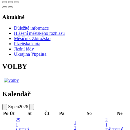
Aktuálně
Důležité informace
Hlášení městského rozhlasu
Měsíčník Zbirožsko
Plzeňská karta
Jízdní řády
Ukrajina Україна
VOLBY
Kalendář
Srpen
2026
Po
Út
St
Čt
Pá
So
Ne
29
2
1
1
1
1