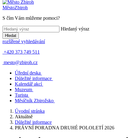
Město
Zbiroh
S čím Vám můžeme pomoci?
Hledaný výraz
Hledat
rozšířené vyhledávání
+420 373 749 511
mesto@zbiroh.cz
Úřední deska
Důležité informace
Kalendář akcí
Muzeum
Turista
Měsíčník Zbirožsko
Úvodní stránka
Aktuálně
Důležité informace
PRÁVNÍ PORADNA DRUHÉ POLOLETÍ 2026