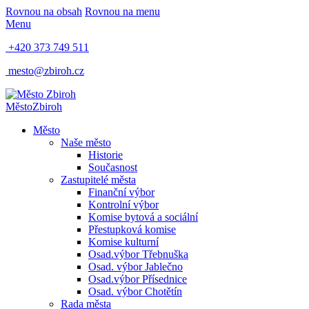
Rovnou na obsah
Rovnou na menu
Menu
+420 373 749 511
mesto@zbiroh.cz
Město
Zbiroh
Město
Naše město
Historie
Současnost
Zastupitelé města
Finanční výbor
Kontrolní výbor
Komise bytová a sociální
Přestupková komise
Komise kulturní
Osad.výbor Třebnuška
Osad. výbor Jablečno
Osad.výbor Přísednice
Osad. výbor Chotětín
Rada města