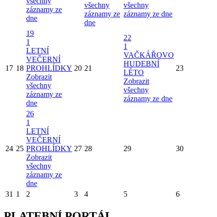
všechny
všechny
všechny
záznamy ze
záznamy ze
záznamy ze dne
dne
dne
19
22
1
1
LETNÍ
VAČKÁŘOVO
VEČERNÍ
HUDEBNÍ
17
18
PROHLÍDKY
20
21
23
LÉTO
Zobrazit
Zobrazit
všechny
všechny
záznamy ze
záznamy ze dne
dne
26
1
LETNÍ
VEČERNÍ
24
25
PROHLÍDKY
27
28
29
30
Zobrazit
všechny
záznamy ze
dne
31
1
2
3
4
5
6
PLATEBNÍ PORTÁL