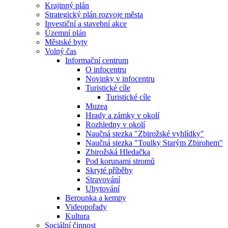
Krajinný plán
Strategický plán rozvoje města
Investiční a stavební akce
Územní plán
Městské byty
Volný čas
Informační centrum
O infocentru
Novinky v infocentru
Turistické cíle
Turistické cíle
Muzea
Hrady a zámky v okolí
Rozhledny v okolí
Naučná stezka "Zbirožské vyhlídky"
Naučná stezka "Toulky Starým Zbirohem"
Zbirožská Hledačka
Pod korunami stromů
Skryté příběhy
Stravování
Ubytování
Berounka a kempy
Videopořady
Kultura
Sociální činnost