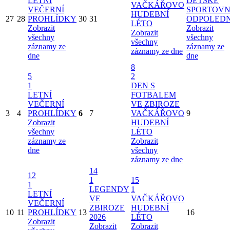
LETNÍ
DĚTSKÉ
VAČKÁŘOVO
VEČERNÍ
SPORTOVN
HUDEBNÍ
27
28
PROHLÍDKY
30
31
ODPOLED
LÉTO
Zobrazit
Zobrazit
Zobrazit
všechny
všechny
všechny
záznamy ze
záznamy ze
záznamy ze dne
dne
dne
8
5
2
1
DEN S
LETNÍ
FOTBALEM
VEČERNÍ
VE ZBIROZE
3
4
PROHLÍDKY
6
7
VAČKÁŘOVO
9
Zobrazit
HUDEBNÍ
všechny
LÉTO
záznamy ze
Zobrazit
dne
všechny
záznamy ze dne
14
12
1
15
1
LEGENDY
1
LETNÍ
VE
VAČKÁŘOVO
VEČERNÍ
ZBIROZE
HUDEBNÍ
10
11
PROHLÍDKY
13
16
2026
LÉTO
Zobrazit
Zobrazit
Zobrazit