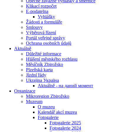
Obecně závazné vyhlášky a směrnice
Klikací rozpočet
E-podatelna
Vyhlášky
Žádosti a formuláře
Smlouvy
Výběrová řízení
Portál veřejné správy
Ochrana osobních údajů
Aktuálně
Důležité informace
Hlášení městského rozhlasu
Měsíčník Zbirožsko
Plzeňská karta
Jízdní řády
Ukrajina Україна
Aktuálně - на даний момент
Organizace
Mikroregion Zbirožsko
Muzeum
O muzeu
Kalendář akcí muzea
Fotogalerie
Fotogalerie 2025
Fotogalerie 2024