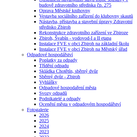
budově zdravotního střediska čp. 275
Oprava Městské knihovny
Vestavba sociálního zařízení do klubovny skautů
Nástavba, přístavba a stavební úpravy Zdravotní
středisko Zbiroh
Rekonstrukce zdravotního zařízení ve Zbiroze
Zbiroh, Švabín - vodovod-I a II etapa
Instalace FVE v obci Zbiroh na základní školu
Instalace FVE v obci Zbiroh na Městský úřad
Odpadové hospodářství
Poplatky za odpady
Třídění odpadu
Skládka Chotětín, sběrný dvůr
Sběrný dvůr - Zbiroh
Vyhlášky
Odpadové hospodaření města
Svozy odpadů
Podnikatelé a odpady
Ocenění města v odpadovém hospodářství
Fotogalerie
2026
2025
2024
2023