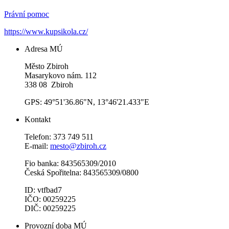
Právní pomoc
https://www.kupsikola.cz/
Adresa MÚ
Město Zbiroh
Masarykovo nám. 112
338 08 Zbiroh
GPS: 49°51'36.86"N, 13°46'21.433"E
Kontakt
Telefon: 373 749 511
E-mail:
mesto@zbiroh.cz
Fio banka: 843565309/2010
Česká Spořitelna: 843565309/0800
ID: vtfbad7
IČO: 00259225
DIČ: 00259225
Provozní doba MÚ