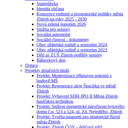
Superdávka
Identita občana
Koncepce rodinné a proseniorské politiky města
Zbiroh na roky 2025 - 2030
Nová zelená úsporám 2026
Služba pro seniory
Sociální automobil
Sociální činnost - dokumenty
Obec přátelská rodině a seniorům 2024
Obec přátelská rodině a seniorům 2023
Děti ze ZUŠ Zbiroh potěšily seniory
Bábovkový den
Dotace
Projekty dotačních titulů
Projekt: Modernizace přípraven pokrmů v
budově MŠ
Projekt: Regenerace aleje Špacírka ve městě
Zbiroh
Projekt: Vybavení SDH JPO II Města Zbiroh
hasičskou technikou
Projekt: Sníženi energetické náročnosti bytového
domu č.p. 523 a 524, ul. Zd. Nejedlého, Zbiroh
Projekt: Tvorba pasportů pro strategické řízení
města Zbiroh
Projekt: Zbiroh ČOV - dešťová zdrž