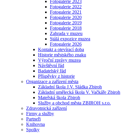
Fotogalerie 2023
Fotogalerie 2022
Fotogalerie 2021
Fotogalerie 2020
Fotogalerie 2019
Fotogalerie 2018
Zahrada v muzeu
Stálá expozice muzea
Fotogalerie 2026
Kontakt a otevírací doba
Historie městského znaku
Výroční zprávy muzea
Návštěvní řád
Badatelský řád
Příspěvky z historie
Organizace a zařízení města
Základní škola J.V. Sládka Zbiroh
Základní umělecká škola V. Vačkáře Zbiroh
Mateřská škola Zbiroh
Služby a obchod města ZBIROH s.r.o.
Zdravotnická zařízení
Firmy a služby
Partneři
Knihovna
Spolky