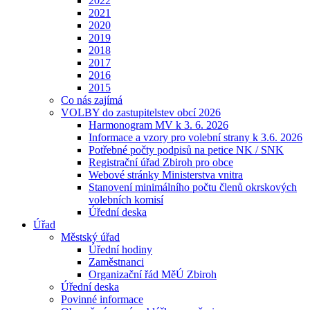
2022
2021
2020
2019
2018
2017
2016
2015
Co nás zajímá
VOLBY do zastupitelstev obcí 2026
Harmonogram MV k 3. 6. 2026
Informace a vzory pro volební strany k 3.6. 2026
Potřebné počty podpisů na petice NK / SNK
Registrační úřad Zbiroh pro obce
Webové stránky Ministerstva vnitra
Stanovení minimálního počtu členů okrskových
volebních komisí
Úřední deska
Úřad
Městský úřad
Úřední hodiny
Zaměstnanci
Organizační řád MěÚ Zbiroh
Úřední deska
Povinné informace