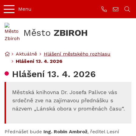
Rovnou na obsah
Rovnou na menu
Menu
+420 373 749
mesto@z
Město
ZBIROH
Úvodní stránka
Aktuálně
Hlášení městského rozhlasu
Hlášení 13. 4. 2026
Hlášení 13. 4. 2026
Městská knihovna Dr. Josefa Palivce vás
srdečně zve na zajímavou přednášku s
názvem „Lánská obora v proměnách času“.
Přednášet bude
Ing. Robin Ambrož
, ředitel Lesní