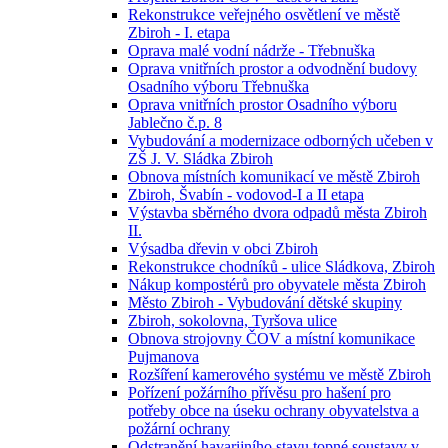
Rekonstrukce veřejného osvětlení ve městě
Zbiroh - I. etapa
Oprava malé vodní nádrže - Třebnuška
Oprava vnitřních prostor a odvodnění budovy
Osadního výboru Třebnuška
Oprava vnitřních prostor Osadního výboru
Jablečno č.p. 8
Vybudování a modernizace odborných učeben v
ZŠ J. V. Sládka Zbiroh
Obnova místních komunikací ve městě Zbiroh
Zbiroh, Švabín - vodovod-I a II etapa
Výstavba sběrného dvora odpadů města Zbiroh
II.
Výsadba dřevin v obci Zbiroh
Rekonstrukce chodníků - ulice Sládkova, Zbiroh
Nákup kompostérů pro obyvatele města Zbiroh
Město Zbiroh - Vybudování dětské skupiny
Zbiroh, sokolovna, Tyršova ulice
Obnova strojovny ČOV a místní komunikace
Pujmanova
Rozšíření kamerového systému ve městě Zbiroh
Pořízení požárního přívěsu pro hašení pro
potřeby obce na úseku ochrany obyvatelstva a
požární ochrany
Odstranění havarijního stavu topné soustavy v