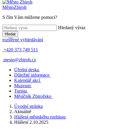
Město
Zbiroh
S čím Vám můžeme pomoci?
Hledaný výraz
Hledat
rozšířené vyhledávání
+420 373 749 511
mesto@zbiroh.cz
Úřední deska
Důležité informace
Kalendář akcí
Muzeum
Turista
Měsíčník Zbirožsko
Úvodní stránka
Aktuálně
Hlášení městského rozhlasu
Hlášení 2.10.2025