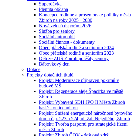
Superdávka
Identita občana
Koncepce rodinné a proseniorské politiky města
Zbiroh na roky 2025 - 2030
Nová zelená úsporám 2026
Služba pro seniory
Sociální automobil
Sociální činnost - dokumenty
Obec přátelská rodině a seniorům 2024
Obec přátelská rodině a seniorům 2023
Děti ze ZUŠ Zbiroh potěšily seniory
Bábovkový den
Dotace
Projekty dotačních titulů
Projekt: Modernizace přípraven pokrmů v
budově MŠ
Projekt: Regenerace aleje Špacírka ve městě
Zbiroh
Projekt: Vybavení SDH JPO II Města Zbiroh
hasičskou technikou
Projekt: Sníženi energetické náročnosti bytového
domu č.p. 523 a 524, ul. Zd. Nejedlého, Zbiroh
Projekt: Tvorba pasportů pro strategické řízení
města Zbiroh
Projekt: Zbiroh ČOV - dešťová zdrž