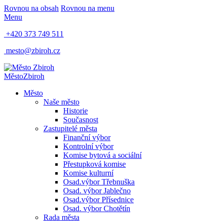
Rovnou na obsah
Rovnou na menu
Menu
+420 373 749 511
mesto@zbiroh.cz
Město
Zbiroh
Město
Naše město
Historie
Současnost
Zastupitelé města
Finanční výbor
Kontrolní výbor
Komise bytová a sociální
Přestupková komise
Komise kulturní
Osad.výbor Třebnuška
Osad. výbor Jablečno
Osad.výbor Přísednice
Osad. výbor Chotětín
Rada města