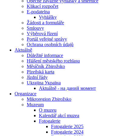
Obecně závazné vyhlášky a směrnice
Klikací rozpočet
E-podatelna
Vyhlášky
Žádosti a formuláře
Smlouvy
Výběrová řízení
Portál veřejné správy
Ochrana osobních údajů
Aktuálně
Důležité informace
Hlášení městského rozhlasu
Měsíčník Zbirožsko
Plzeňská karta
Jízdní řády
Ukrajina Україна
Aktuálně - на даний момент
Organizace
Mikroregion Zbirožsko
Muzeum
O muzeu
Kalendář akcí muzea
Fotogalerie
Fotogalerie 2025
Fotogalerie 2024