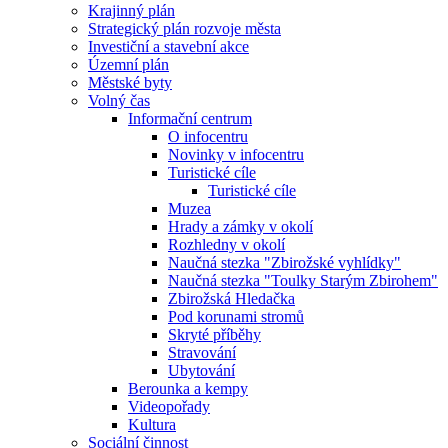
Krajinný plán
Strategický plán rozvoje města
Investiční a stavební akce
Územní plán
Městské byty
Volný čas
Informační centrum
O infocentru
Novinky v infocentru
Turistické cíle
Turistické cíle
Muzea
Hrady a zámky v okolí
Rozhledny v okolí
Naučná stezka "Zbirožské vyhlídky"
Naučná stezka "Toulky Starým Zbirohem"
Zbirožská Hledačka
Pod korunami stromů
Skryté příběhy
Stravování
Ubytování
Berounka a kempy
Videopořady
Kultura
Sociální činnost