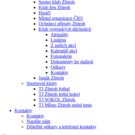
Senior klub Zbiroh
Klub žen Zbiroh
Hasiči
Místní organizace ČRS
Ochránci přírody Zbiroh
Klub vojenských důchodců
Aktuality
Listárna
Z našich akcí
Kalendář akcí
Fotogalerie
Dokumenty ke stažení
Odkazy
Kontakty
Junák Zbiroh
Sportovní kluby
TJ Zbiroh fotbal
TJ Zbiroh lední hokej
TJ SOKOL Zbiroh
TJ Město Zbiroh stolní tenis
Kontakty
Kontakty
Napište nám
Důležité odkazy a telefonní kontakty