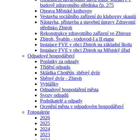
budově zdravotního střediska čp. 275
Oprava Městské knihovny
Vestavba sociálního zařízení do klubovny skautů
Nástavba, přístavba a stavební úpravy Zdravotní
středisko Zbiroh
Rekonstrukce zdravotního zařízení ve Zbiroze
Zbiroh, Švabín - vodovod-I a II etapa
Instalace FVE v obci Zbiroh na základní školu
Instalace FVE v obci Zbiroh na Městský úřad
Odpadové hospodářství
Poplatky za odpady
Třídění odpadu
Skládka Chotětín, sběrný dvůr
Sběrný dvůr - Zbiroh
Vyhlášky
Odpadové hospodaření města
Svozy odpadů
Podnikatelé a odpady
Ocenění města v odpadovém hospodářství
Fotogalerie
2026
2025
2024
2023