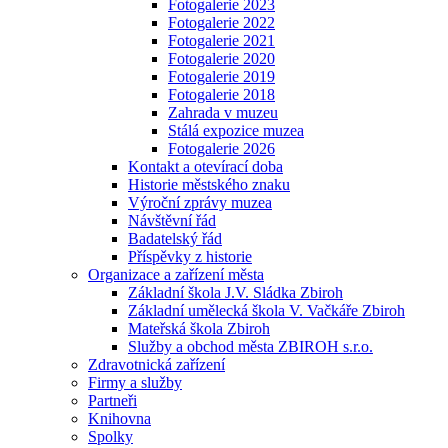
Fotogalerie 2023
Fotogalerie 2022
Fotogalerie 2021
Fotogalerie 2020
Fotogalerie 2019
Fotogalerie 2018
Zahrada v muzeu
Stálá expozice muzea
Fotogalerie 2026
Kontakt a otevírací doba
Historie městského znaku
Výroční zprávy muzea
Návštěvní řád
Badatelský řád
Příspěvky z historie
Organizace a zařízení města
Základní škola J.V. Sládka Zbiroh
Základní umělecká škola V. Vačkáře Zbiroh
Mateřská škola Zbiroh
Služby a obchod města ZBIROH s.r.o.
Zdravotnická zařízení
Firmy a služby
Partneři
Knihovna
Spolky