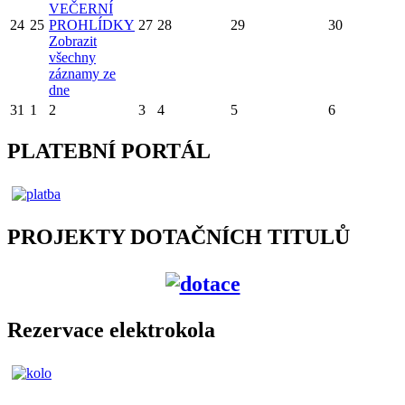
VEČERNÍ
24
25
PROHLÍDKY
27
28
29
30
Zobrazit
všechny
záznamy ze
dne
31
1
2
3
4
5
6
PLATEBNÍ PORTÁL
PROJEKTY DOTAČNÍCH TITULŮ
Rezervace elektrokola