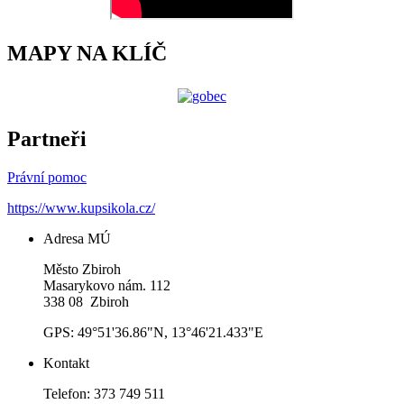
MAPY NA KLÍČ
Partneři
Právní pomoc
https://www.kupsikola.cz/
Adresa MÚ
Město Zbiroh
Masarykovo nám. 112
338 08 Zbiroh
GPS: 49°51'36.86"N, 13°46'21.433"E
Kontakt
Telefon: 373 749 511