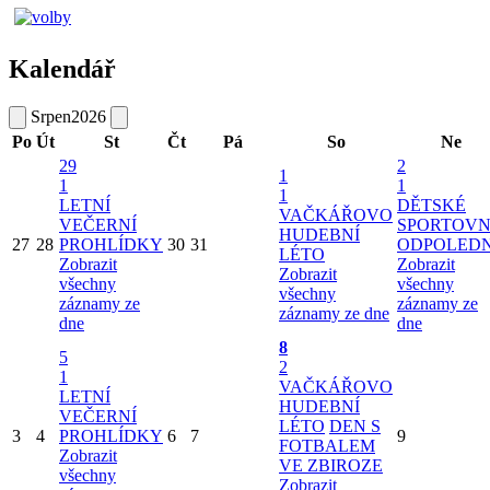
Kalendář
Srpen
2026
Po
Út
St
Čt
Pá
So
Ne
29
2
1
1
1
1
LETNÍ
DĚTSKÉ
VAČKÁŘOVO
VEČERNÍ
SPORTOVN
HUDEBNÍ
27
28
PROHLÍDKY
30
31
ODPOLED
LÉTO
Zobrazit
Zobrazit
Zobrazit
všechny
všechny
všechny
záznamy ze
záznamy ze
záznamy ze dne
dne
dne
8
5
2
1
VAČKÁŘOVO
LETNÍ
HUDEBNÍ
VEČERNÍ
LÉTO
DEN S
3
4
PROHLÍDKY
6
7
9
FOTBALEM
Zobrazit
VE ZBIROZE
všechny
Zobrazit