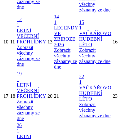
záznamy ze
všechny
dne
záznamy ze dne
14
12
1
15
1
LEGENDY
1
LETNÍ
VE
VAČKÁŘOVO
VEČERNÍ
ZBIROZE
HUDEBNÍ
10
11
PROHLÍDKY
13
16
2026
LÉTO
Zobrazit
Zobrazit
Zobrazit
všechny
všechny
všechny
záznamy ze
záznamy ze
záznamy ze dne
dne
dne
19
22
1
1
LETNÍ
VAČKÁŘOVO
VEČERNÍ
HUDEBNÍ
17
18
PROHLÍDKY
20
21
23
LÉTO
Zobrazit
Zobrazit
všechny
všechny
záznamy ze
záznamy ze dne
dne
26
1
LETNÍ