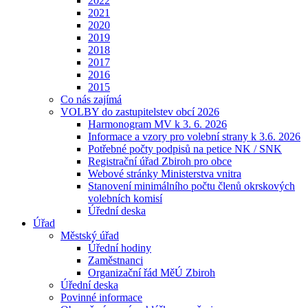
2022
2021
2020
2019
2018
2017
2016
2015
Co nás zajímá
VOLBY do zastupitelstev obcí 2026
Harmonogram MV k 3. 6. 2026
Informace a vzory pro volební strany k 3.6. 2026
Potřebné počty podpisů na petice NK / SNK
Registrační úřad Zbiroh pro obce
Webové stránky Ministerstva vnitra
Stanovení minimálního počtu členů okrskových
volebních komisí
Úřední deska
Úřad
Městský úřad
Úřední hodiny
Zaměstnanci
Organizační řád MěÚ Zbiroh
Úřední deska
Povinné informace