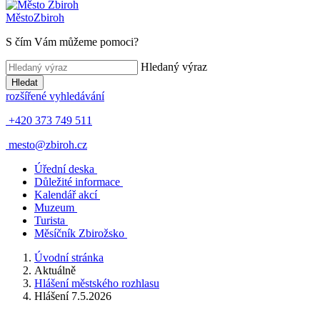
Město
Zbiroh
S čím Vám můžeme pomoci?
Hledaný výraz
Hledat
rozšířené vyhledávání
+420 373 749 511
mesto@zbiroh.cz
Úřední deska
Důležité informace
Kalendář akcí
Muzeum
Turista
Měsíčník Zbirožsko
Úvodní stránka
Aktuálně
Hlášení městského rozhlasu
Hlášení 7.5.2026