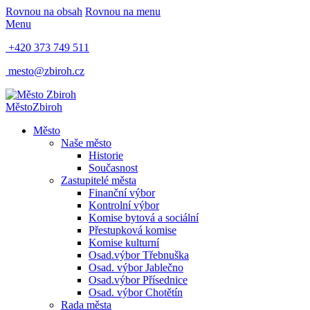
Rovnou na obsah
Rovnou na menu
Menu
+420 373 749 511
mesto@zbiroh.cz
Město
Zbiroh
Město
Naše město
Historie
Současnost
Zastupitelé města
Finanční výbor
Kontrolní výbor
Komise bytová a sociální
Přestupková komise
Komise kulturní
Osad.výbor Třebnuška
Osad. výbor Jablečno
Osad.výbor Přísednice
Osad. výbor Chotětín
Rada města