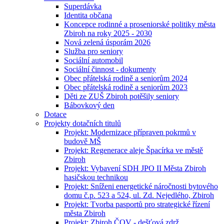
Superdávka
Identita občana
Koncepce rodinné a proseniorské politiky města
Zbiroh na roky 2025 - 2030
Nová zelená úsporám 2026
Služba pro seniory
Sociální automobil
Sociální činnost - dokumenty
Obec přátelská rodině a seniorům 2024
Obec přátelská rodině a seniorům 2023
Děti ze ZUŠ Zbiroh potěšily seniory
Bábovkový den
Dotace
Projekty dotačních titulů
Projekt: Modernizace přípraven pokrmů v
budově MŠ
Projekt: Regenerace aleje Špacírka ve městě
Zbiroh
Projekt: Vybavení SDH JPO II Města Zbiroh
hasičskou technikou
Projekt: Sníženi energetické náročnosti bytového
domu č.p. 523 a 524, ul. Zd. Nejedlého, Zbiroh
Projekt: Tvorba pasportů pro strategické řízení
města Zbiroh
Projekt: Zbiroh ČOV - dešťová zdrž