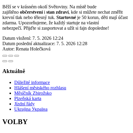
Běží se v krásném okolí Světoviny. Na místě bude
zajištěno
občerstvení
i
stan zdraví
, kde si můžete nechat změřit
krevní tlak nebo tělesný tuk.
Startovné
je 50 korun, děti mají účast
zdarma. Upozorňujeme, že každý startuje na vlastní
nebezpečí. Přijďte si zasportovat a užít si fajn dopoledne!
Datum vložení:
7. 5. 2026 12:24
Datum poslední aktualizace:
7. 5. 2026 12:28
Autor:
Renata Holečková
Aktuálně
Důležité informace
Hlášení městského rozhlasu
Měsíčník Zbirožsko
Plzeňská karta
Jízdní řády
Ukrajina Україна
VOLBY