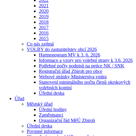
2022
2021
2020
2019
2018
2017
2016
2015
Co nás zajímá
VOLBY do zastupitelstev obcí 2026
Harmonogram MV k 3. 6. 2026
Informace a vzory pro volební strany k 3.6. 2026
Potřebné počty podpisů na petice NK / SNK
Registrační úřad Zbiroh pro obce
Webové stránky Ministerstva vnitra
Stanovení minimálního počtu členů okrskových
volebních komisí
Úřední deska
Úřad
Městský úřad
Úřední hodiny
Zaměstnanci
Organizační řád MěÚ Zbiroh
Úřední deska
Povinné informace