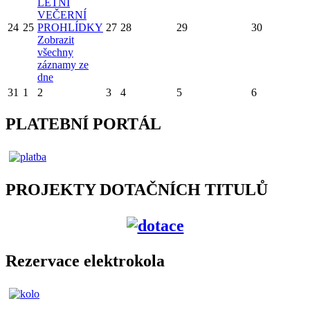
LETNÍ
VEČERNÍ
24
25
PROHLÍDKY
27
28
29
30
Zobrazit
všechny
záznamy ze
dne
31
1
2
3
4
5
6
PLATEBNÍ PORTÁL
PROJEKTY DOTAČNÍCH TITULŮ
Rezervace elektrokola