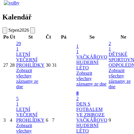
Kalendář
Srpen
2026
Po
Út
St
Čt
Pá
So
Ne
29
2
1
1
1
1
LETNÍ
DĚTSKÉ
VAČKÁŘOVO
VEČERNÍ
SPORTOVN
HUDEBNÍ
27
28
PROHLÍDKY
30
31
ODPOLED
LÉTO
Zobrazit
Zobrazit
Zobrazit
všechny
všechny
všechny
záznamy ze
záznamy ze
záznamy ze dne
dne
dne
8
5
2
1
DEN S
LETNÍ
FOTBALEM
VEČERNÍ
VE ZBIROZE
3
4
PROHLÍDKY
6
7
VAČKÁŘOVO
9
Zobrazit
HUDEBNÍ
všechny
LÉTO