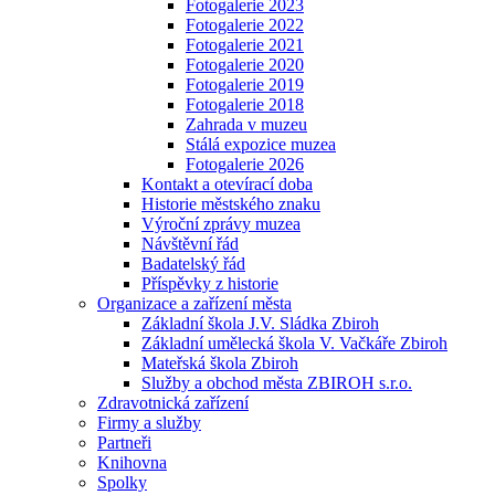
Fotogalerie 2023
Fotogalerie 2022
Fotogalerie 2021
Fotogalerie 2020
Fotogalerie 2019
Fotogalerie 2018
Zahrada v muzeu
Stálá expozice muzea
Fotogalerie 2026
Kontakt a otevírací doba
Historie městského znaku
Výroční zprávy muzea
Návštěvní řád
Badatelský řád
Příspěvky z historie
Organizace a zařízení města
Základní škola J.V. Sládka Zbiroh
Základní umělecká škola V. Vačkáře Zbiroh
Mateřská škola Zbiroh
Služby a obchod města ZBIROH s.r.o.
Zdravotnická zařízení
Firmy a služby
Partneři
Knihovna
Spolky