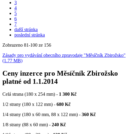
3
4
5
6
7
další stránka
poslední stránka
Zobrazeno
81
-
100
ze 156
Zásady pro vydávání obecního zpravodaje "Měsíčník Zbirožsko"
(1.77 MB)
Ceny inzerce pro Měsíčník Zbirožsko
platné od 1.1.2014
Celá strana (180 x 254 mm) -
1 300 Kč
1/2 strany (180 x 122 mm) -
680 Kč
1/4 strany (180 x 60 mm, 88 x 122 mm) -
360 Kč
1/8 strany (88 x 60 mm) -
240 Kč