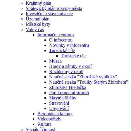
Krajinný plán
Strategický plán rozvoje města
Investiční a stavební akce
Územní plán
Městské byty
Volný čas
Informační centrum
O infocentru
Novinky v infocentru
Turistické cíle
Turistické cíle
Muzea
Hrady a zámky v okolí
Rozhledny v okolí
Naučná stezka "Zbirožské vyhlídky"
Naučná stezka "Toulky Starým Zbirohem"
Zbirožská Hledačka
Pod korunami stromů
Skryté příběhy
Stravování
Ubytování
Berounka a kempy
Videopořady
Kultura
Sociální činnost