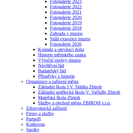
Fotogalerie 2023
Fotogalerie 2022
Fotogalerie 2021
Fotogalerie 2020
Fotogalerie 2019
Fotogalerie 2018
Zahrada v muzeu
Stálá expozice muzea
Fotogalerie 2026
Kontakt a otevírací doba
Historie městského znaku
Výroční zprávy muzea
Návštěvní řád
Badatelský řád
Příspěvky z historie
Organizace a zařízení města
Základní škola J.V. Sládka Zbiroh
Základní umělecká škola V. Vačkáře Zbiroh
Mateřská škola Zbiroh
Služby a obchod města ZBIROH s.r.o.
Zdravotnická zařízení
Firmy a služby
Partneři
Knihovna
Spolky