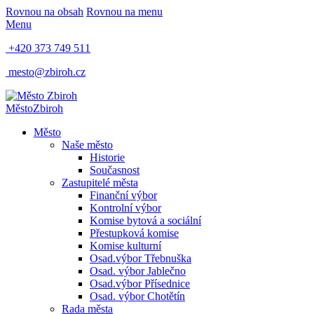
Rovnou na obsah
Rovnou na menu
Menu
+420 373 749 511
mesto@zbiroh.cz
Město
Zbiroh
Město
Naše město
Historie
Současnost
Zastupitelé města
Finanční výbor
Kontrolní výbor
Komise bytová a sociální
Přestupková komise
Komise kulturní
Osad.výbor Třebnuška
Osad. výbor Jablečno
Osad.výbor Přísednice
Osad. výbor Chotětín
Rada města