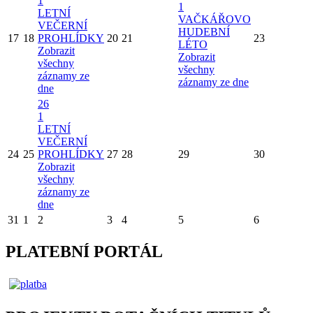
1
1
LETNÍ
VAČKÁŘOVO
VEČERNÍ
HUDEBNÍ
17
18
PROHLÍDKY
20
21
23
LÉTO
Zobrazit
Zobrazit
všechny
všechny
záznamy ze
záznamy ze dne
dne
26
1
LETNÍ
VEČERNÍ
24
25
PROHLÍDKY
27
28
29
30
Zobrazit
všechny
záznamy ze
dne
31
1
2
3
4
5
6
PLATEBNÍ PORTÁL