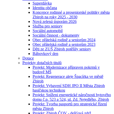
Superdávka
Identita občana
Koncepce rodinné a proseniorské politiky města
Zbiroh na roky 2025 - 2030
Nová zelená úsporám 2026
Služba pro seniory
Sociální automobil
Sociální činnost - dokumenty
Obec přátelská rodině a seniorům 2024
Obec přátelská rodině a seniorům 2023
Děti ze ZUŠ Zbiroh potěšily seniory
Bábovkový den
Dotace
Projekty dotačních titulů
Projekt: Modernizace přípraven pokrmů v
budově MŠ
Projekt: Regenerace aleje Špacírka ve městě
Zbiroh
Projekt: Vybavení SDH JPO II Města Zbiroh
hasičskou technikou
Projekt: Sníženi energetické náročnosti bytového
domu č.p. 523 a 524, ul. Zd. Nejedlého, Zbiroh
Projekt: Tvorba pasportů pro strategické řízení
města Zbiroh
Projekt: Zbiroh ČOV - dešťová zdrž