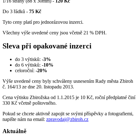
1/16 strany (88 x 30mm) -
120 Kč
Do 3 řádků -
75 Kč
Tyto ceny platí pro jednorázovou inzerci.
Všechny výše uvedené ceny jsou včetně 21 % DPH.
Sleva při opakované inzerci
do 3 výtisků:
-3%
do 6 výtisků:
-10%
celoroční:
-20%
Výše uvedené ceny byly schváleny usnesením Rady města Zbiroh
č. 164/13 ze dne 20. listopadu 2013.
Cena výtisku Zbirožska od 1.1.2015 je 10 Kč, roční předplatné činí
330 Kč včetně poštovného.
Pokud se chcete aktivně zapojit se svými příspěvky a fotografiemi,
napište nám na email:
zpravodaj@zbiroh.cz
Aktuálně