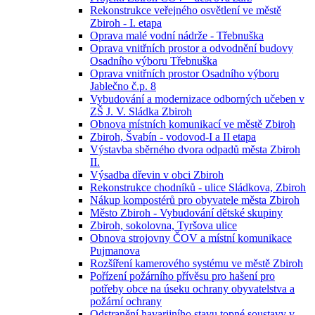
Rekonstrukce veřejného osvětlení ve městě
Zbiroh - I. etapa
Oprava malé vodní nádrže - Třebnuška
Oprava vnitřních prostor a odvodnění budovy
Osadního výboru Třebnuška
Oprava vnitřních prostor Osadního výboru
Jablečno č.p. 8
Vybudování a modernizace odborných učeben v
ZŠ J. V. Sládka Zbiroh
Obnova místních komunikací ve městě Zbiroh
Zbiroh, Švabín - vodovod-I a II etapa
Výstavba sběrného dvora odpadů města Zbiroh
II.
Výsadba dřevin v obci Zbiroh
Rekonstrukce chodníků - ulice Sládkova, Zbiroh
Nákup kompostérů pro obyvatele města Zbiroh
Město Zbiroh - Vybudování dětské skupiny
Zbiroh, sokolovna, Tyršova ulice
Obnova strojovny ČOV a místní komunikace
Pujmanova
Rozšíření kamerového systému ve městě Zbiroh
Pořízení požárního přívěsu pro hašení pro
potřeby obce na úseku ochrany obyvatelstva a
požární ochrany
Odstranění havarijního stavu topné soustavy v