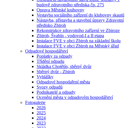
budově zdravotního střediska čp. 275
Oprava Městské knihovny
Vestavba sociálního zařízení do klubovny skautů
Nástavba, přístavba a stavební úpravy Zdravotní
středisko Zbiroh
Rekonstrukce zdravotního zařízení ve Zbiroze
Zbiroh, Švabín - vodovod-I a II etapa
Instalace FVE v obci Zbiroh na základní školu
Instalace FVE v obci Zbiroh na Městský úřad
Odpadové hospodářství
Poplatky za odpady
Třídění odpadu
Skládka Chotětín, sběrný dvůr
Sběrný dvůr - Zbiroh
Vyhlášky
Odpadové hospodaření města
Svozy odpadů
Podnikatelé a odpady
Ocenění města v odpadovém hospodářství
Fotogalerie
2026
2025
2024
2023