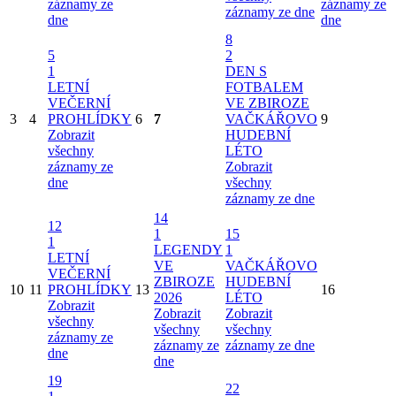
záznamy ze
záznamy ze
záznamy ze dne
dne
dne
8
5
2
1
DEN S
LETNÍ
FOTBALEM
VEČERNÍ
VE ZBIROZE
3
4
PROHLÍDKY
6
7
VAČKÁŘOVO
9
Zobrazit
HUDEBNÍ
všechny
LÉTO
záznamy ze
Zobrazit
dne
všechny
záznamy ze dne
14
12
1
15
1
LEGENDY
1
LETNÍ
VE
VAČKÁŘOVO
VEČERNÍ
ZBIROZE
HUDEBNÍ
10
11
PROHLÍDKY
13
16
2026
LÉTO
Zobrazit
Zobrazit
Zobrazit
všechny
všechny
všechny
záznamy ze
záznamy ze
záznamy ze dne
dne
dne
19
22