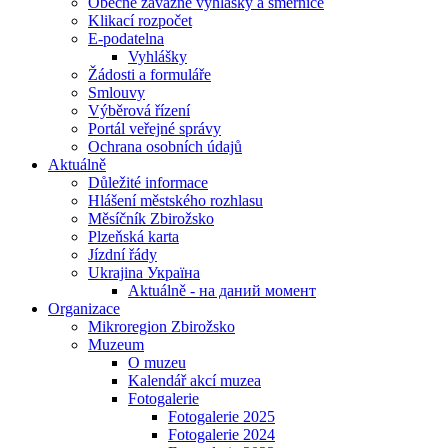
Obecně závazné vyhlášky a směrnice
Klikací rozpočet
E-podatelna
Vyhlášky
Žádosti a formuláře
Smlouvy
Výběrová řízení
Portál veřejné správy
Ochrana osobních údajů
Aktuálně
Důležité informace
Hlášení městského rozhlasu
Měsíčník Zbirožsko
Plzeňská karta
Jízdní řády
Ukrajina Україна
Aktuálně - на даний момент
Organizace
Mikroregion Zbirožsko
Muzeum
O muzeu
Kalendář akcí muzea
Fotogalerie
Fotogalerie 2025
Fotogalerie 2024