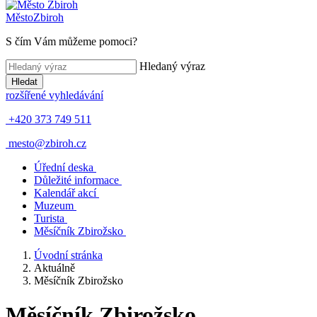
Město
Zbiroh
S čím Vám můžeme pomoci?
Hledaný výraz
Hledat
rozšířené vyhledávání
+420 373 749 511
mesto@zbiroh.cz
Úřední deska
Důležité informace
Kalendář akcí
Muzeum
Turista
Měsíčník Zbirožsko
Úvodní stránka
Aktuálně
Měsíčník Zbirožsko
Měsíčník Zbirožsko