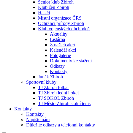
Senior klub Zbiroh
Klub žen Zbiroh
Hasiči
Místní organizace ČRS
Ochránci přírody Zbiroh
Klub vojenských důchodců
Aktuality
Listárna
Z našich akcí
Kalendář akcí
Fotogalerie
Dokumenty ke stažení
Odkazy
Kontakty
Junák Zbiroh
Sportovní kluby
TJ Zbiroh fotbal
TJ Zbiroh lední hokej
TJ SOKOL Zbiroh
TJ Město Zbiroh stolní tenis
Kontakty
Kontakty
Napište nám
Důležité odkazy a telefonní kontakty