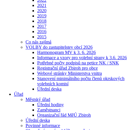
2022
2021
2020
2019
2018
2017
2016
2015
Co nás zajímá
VOLBY do zastupitelstev obcí 2026
Harmonogram MV k 3. 6. 2026
Informace a vzory pro volební strany k 3.6. 2026
Potřebné počty podpisů na petice NK / SNK
Registrační úřad Zbiroh pro obce
Webové stránky Ministerstva vnitra
Stanovení minimálního počtu členů okrskových
volebních komisí
Úřední deska
Úřad
Městský úřad
Úřední hodiny
Zaměstnanci
Organizační řád MěÚ Zbiroh
Úřední deska
Povinné informace