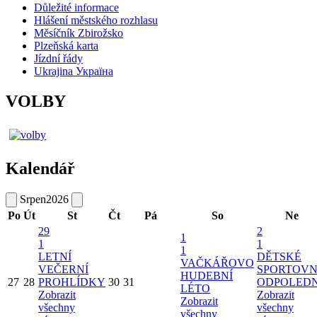
Důležité informace
Hlášení městského rozhlasu
Měsíčník Zbirožsko
Plzeňská karta
Jízdní řády
Ukrajina Україна
VOLBY
Kalendář
Srpen
2026
Po
Út
St
Čt
Pá
So
Ne
29
2
1
1
1
1
LETNÍ
DĚTSKÉ
VAČKÁŘOVO
VEČERNÍ
SPORTOVN
HUDEBNÍ
27
28
PROHLÍDKY
30
31
ODPOLED
LÉTO
Zobrazit
Zobrazit
Zobrazit
všechny
všechny
všechny