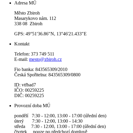
Adresa MÚ
Město Zbiroh
Masarykovo nám. 112
338 08 Zbiroh
GPS: 49°51'36.86"N, 13°46'21.433"E
Kontakt
Telefon: 373 749 511
E-mail:
mesto@zbiroh.cz
Fio banka: 843565309/2010
Česká Spořitelna: 843565309/0800
ID: vtfbad7
IČO: 00259225
DIČ: 00259225
Provozní doba MÚ
pondělí 7:30 - 12:00, 13:00 - 17:00 (úřední den)
úterý 7:30 - 12:00, 13:00 - 14:30
středa 7:30 - 12:00, 13:00 - 17:00 (úřední den)
čtvrtek pouze po předchozí domluvě