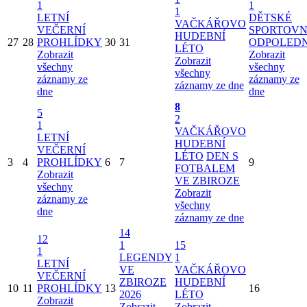
1
1
1
LETNÍ
DĚTSKÉ
VAČKÁŘOVO
VEČERNÍ
SPORTOVN
HUDEBNÍ
27
28
PROHLÍDKY
30
31
ODPOLED
LÉTO
Zobrazit
Zobrazit
Zobrazit
všechny
všechny
všechny
záznamy ze
záznamy ze
záznamy ze dne
dne
dne
8
5
2
1
VAČKÁŘOVO
LETNÍ
HUDEBNÍ
VEČERNÍ
LÉTO
DEN S
3
4
PROHLÍDKY
6
7
9
FOTBALEM
Zobrazit
VE ZBIROZE
všechny
Zobrazit
záznamy ze
všechny
dne
záznamy ze dne
14
12
1
15
1
LEGENDY
1
LETNÍ
VE
VAČKÁŘOVO
VEČERNÍ
ZBIROZE
HUDEBNÍ
10
11
PROHLÍDKY
13
16
2026
LÉTO
Zobrazit
Zobrazit
Zobrazit