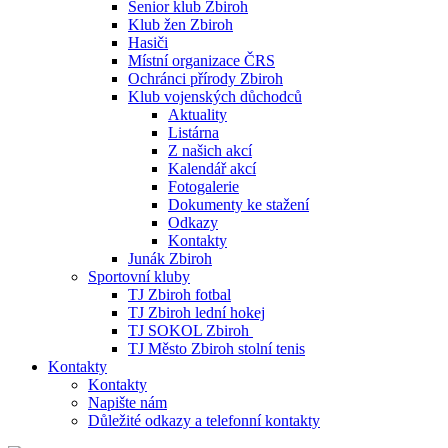
Senior klub Zbiroh
Klub žen Zbiroh
Hasiči
Místní organizace ČRS
Ochránci přírody Zbiroh
Klub vojenských důchodců
Aktuality
Listárna
Z našich akcí
Kalendář akcí
Fotogalerie
Dokumenty ke stažení
Odkazy
Kontakty
Junák Zbiroh
Sportovní kluby
TJ Zbiroh fotbal
TJ Zbiroh lední hokej
TJ SOKOL Zbiroh
TJ Město Zbiroh stolní tenis
Kontakty
Kontakty
Napište nám
Důležité odkazy a telefonní kontakty