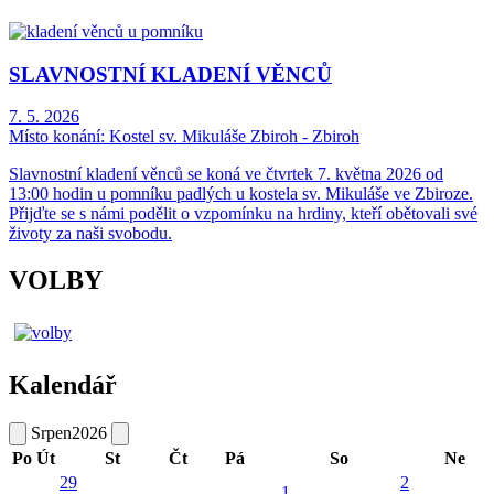
SLAVNOSTNÍ KLADENÍ VĚNCŮ
7. 5. 2026
Místo konání:
Kostel sv. Mikuláše Zbiroh - Zbiroh
Slavnostní kladení věnců se koná ve čtvrtek 7. května 2026 od
13:00 hodin u pomníku padlých u kostela sv. Mikuláše ve Zbiroze.
Přijďte se s námi podělit o vzpomínku na hrdiny, kteří obětovali své
životy za naši svobodu.
VOLBY
Kalendář
Srpen
2026
Po
Út
St
Čt
Pá
So
Ne
29
2
1