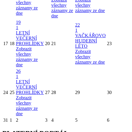
všechny
všechny
všechny
záznamy ze
záznamy ze
záznamy ze dne
dne
dne
19
22
1
1
LETNÍ
VAČKÁŘOVO
VEČERNÍ
HUDEBNÍ
17
18
PROHLÍDKY
20
21
23
LÉTO
Zobrazit
Zobrazit
všechny
všechny
záznamy ze
záznamy ze dne
dne
26
1
LETNÍ
VEČERNÍ
24
25
PROHLÍDKY
27
28
29
30
Zobrazit
všechny
záznamy ze
dne
31
1
2
3
4
5
6