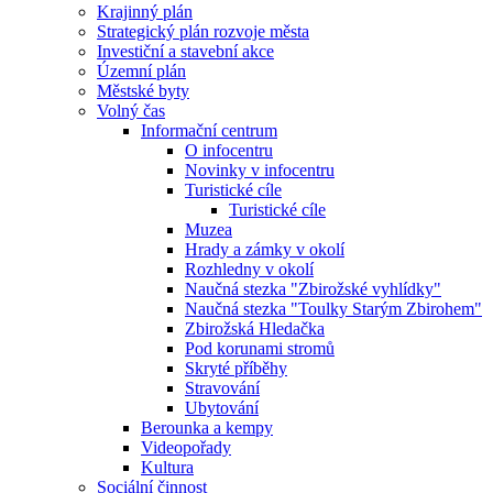
Krajinný plán
Strategický plán rozvoje města
Investiční a stavební akce
Územní plán
Městské byty
Volný čas
Informační centrum
O infocentru
Novinky v infocentru
Turistické cíle
Turistické cíle
Muzea
Hrady a zámky v okolí
Rozhledny v okolí
Naučná stezka "Zbirožské vyhlídky"
Naučná stezka "Toulky Starým Zbirohem"
Zbirožská Hledačka
Pod korunami stromů
Skryté příběhy
Stravování
Ubytování
Berounka a kempy
Videopořady
Kultura
Sociální činnost