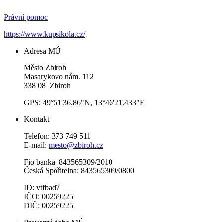
Právní pomoc
https://www.kupsikola.cz/
Adresa MÚ
Město Zbiroh
Masarykovo nám. 112
338 08 Zbiroh
GPS: 49°51'36.86"N, 13°46'21.433"E
Kontakt
Telefon: 373 749 511
E-mail:
mesto@zbiroh.cz
Fio banka: 843565309/2010
Česká Spořitelna: 843565309/0800
ID: vtfbad7
IČO: 00259225
DIČ: 00259225