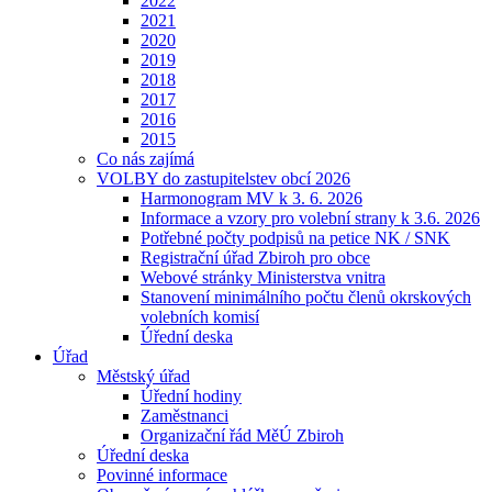
2022
2021
2020
2019
2018
2017
2016
2015
Co nás zajímá
VOLBY do zastupitelstev obcí 2026
Harmonogram MV k 3. 6. 2026
Informace a vzory pro volební strany k 3.6. 2026
Potřebné počty podpisů na petice NK / SNK
Registrační úřad Zbiroh pro obce
Webové stránky Ministerstva vnitra
Stanovení minimálního počtu členů okrskových
volebních komisí
Úřední deska
Úřad
Městský úřad
Úřední hodiny
Zaměstnanci
Organizační řád MěÚ Zbiroh
Úřední deska
Povinné informace