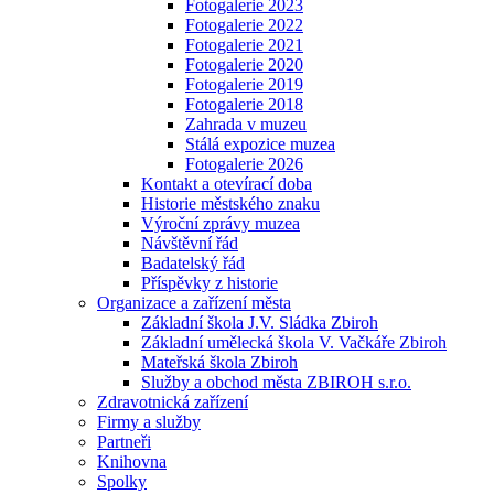
Fotogalerie 2023
Fotogalerie 2022
Fotogalerie 2021
Fotogalerie 2020
Fotogalerie 2019
Fotogalerie 2018
Zahrada v muzeu
Stálá expozice muzea
Fotogalerie 2026
Kontakt a otevírací doba
Historie městského znaku
Výroční zprávy muzea
Návštěvní řád
Badatelský řád
Příspěvky z historie
Organizace a zařízení města
Základní škola J.V. Sládka Zbiroh
Základní umělecká škola V. Vačkáře Zbiroh
Mateřská škola Zbiroh
Služby a obchod města ZBIROH s.r.o.
Zdravotnická zařízení
Firmy a služby
Partneři
Knihovna
Spolky