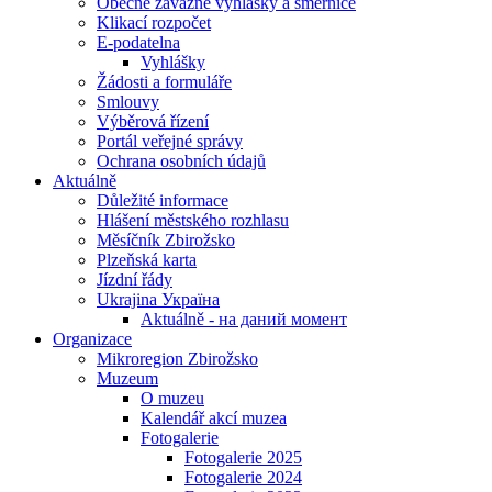
Obecně závazné vyhlášky a směrnice
Klikací rozpočet
E-podatelna
Vyhlášky
Žádosti a formuláře
Smlouvy
Výběrová řízení
Portál veřejné správy
Ochrana osobních údajů
Aktuálně
Důležité informace
Hlášení městského rozhlasu
Měsíčník Zbirožsko
Plzeňská karta
Jízdní řády
Ukrajina Україна
Aktuálně - на даний момент
Organizace
Mikroregion Zbirožsko
Muzeum
O muzeu
Kalendář akcí muzea
Fotogalerie
Fotogalerie 2025
Fotogalerie 2024