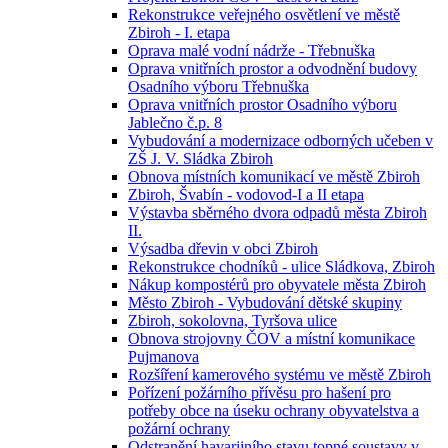
Rekonstrukce veřejného osvětlení ve městě
Zbiroh - I. etapa
Oprava malé vodní nádrže - Třebnuška
Oprava vnitřních prostor a odvodnění budovy
Osadního výboru Třebnuška
Oprava vnitřních prostor Osadního výboru
Jablečno č.p. 8
Vybudování a modernizace odborných učeben v
ZŠ J. V. Sládka Zbiroh
Obnova místních komunikací ve městě Zbiroh
Zbiroh, Švabín - vodovod-I a II etapa
Výstavba sběrného dvora odpadů města Zbiroh
II.
Výsadba dřevin v obci Zbiroh
Rekonstrukce chodníků - ulice Sládkova, Zbiroh
Nákup kompostérů pro obyvatele města Zbiroh
Město Zbiroh - Vybudování dětské skupiny
Zbiroh, sokolovna, Tyršova ulice
Obnova strojovny ČOV a místní komunikace
Pujmanova
Rozšíření kamerového systému ve městě Zbiroh
Pořízení požárního přívěsu pro hašení pro
potřeby obce na úseku ochrany obyvatelstva a
požární ochrany
Odstranění havarijního stavu topné soustavy v