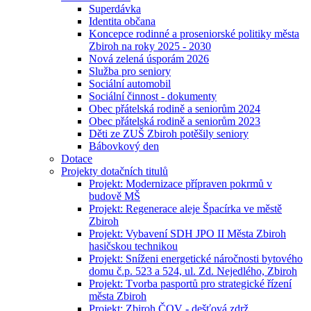
Superdávka
Identita občana
Koncepce rodinné a proseniorské politiky města
Zbiroh na roky 2025 - 2030
Nová zelená úsporám 2026
Služba pro seniory
Sociální automobil
Sociální činnost - dokumenty
Obec přátelská rodině a seniorům 2024
Obec přátelská rodině a seniorům 2023
Děti ze ZUŠ Zbiroh potěšily seniory
Bábovkový den
Dotace
Projekty dotačních titulů
Projekt: Modernizace přípraven pokrmů v
budově MŠ
Projekt: Regenerace aleje Špacírka ve městě
Zbiroh
Projekt: Vybavení SDH JPO II Města Zbiroh
hasičskou technikou
Projekt: Sníženi energetické náročnosti bytového
domu č.p. 523 a 524, ul. Zd. Nejedlého, Zbiroh
Projekt: Tvorba pasportů pro strategické řízení
města Zbiroh
Projekt: Zbiroh ČOV - dešťová zdrž