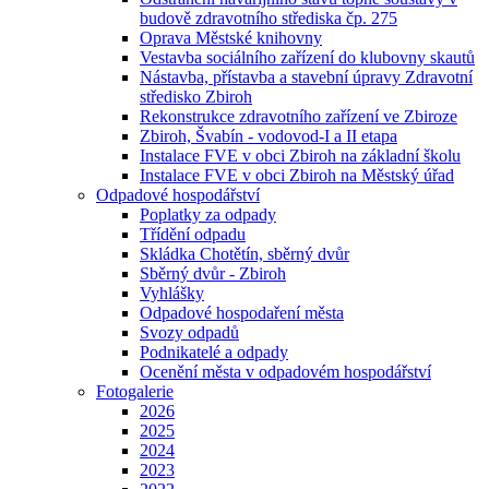
budově zdravotního střediska čp. 275
Oprava Městské knihovny
Vestavba sociálního zařízení do klubovny skautů
Nástavba, přístavba a stavební úpravy Zdravotní
středisko Zbiroh
Rekonstrukce zdravotního zařízení ve Zbiroze
Zbiroh, Švabín - vodovod-I a II etapa
Instalace FVE v obci Zbiroh na základní školu
Instalace FVE v obci Zbiroh na Městský úřad
Odpadové hospodářství
Poplatky za odpady
Třídění odpadu
Skládka Chotětín, sběrný dvůr
Sběrný dvůr - Zbiroh
Vyhlášky
Odpadové hospodaření města
Svozy odpadů
Podnikatelé a odpady
Ocenění města v odpadovém hospodářství
Fotogalerie
2026
2025
2024
2023