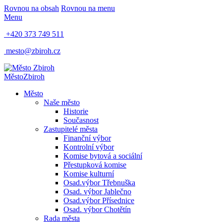
Rovnou na obsah
Rovnou na menu
Menu
+420 373 749 511
mesto@zbiroh.cz
Město
Zbiroh
Město
Naše město
Historie
Současnost
Zastupitelé města
Finanční výbor
Kontrolní výbor
Komise bytová a sociální
Přestupková komise
Komise kulturní
Osad.výbor Třebnuška
Osad. výbor Jablečno
Osad.výbor Přísednice
Osad. výbor Chotětín
Rada města