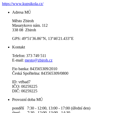
https://www.kupsikola.cz/
Adresa MÚ
Město Zbiroh
Masarykovo nám. 112
338 08 Zbiroh
GPS: 49°51'36.86"N, 13°46'21.433"E
Kontakt
Telefon: 373 749 511
E-mail:
mesto@zbiroh.cz
Fio banka: 843565309/2010
Česká Spořitelna: 843565309/0800
ID: vtfbad7
IČO: 00259225
DIČ: 00259225
Provozní doba MÚ
pondělí 7:30 - 12:00, 13:00 - 17:00 (úřední den)
úterý 7:30 - 12:00, 13:00 - 14:30