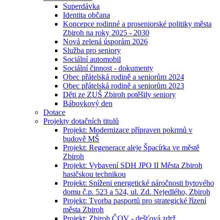
Superdávka
Identita občana
Koncepce rodinné a proseniorské politiky města
Zbiroh na roky 2025 - 2030
Nová zelená úsporám 2026
Služba pro seniory
Sociální automobil
Sociální činnost - dokumenty
Obec přátelská rodině a seniorům 2024
Obec přátelská rodině a seniorům 2023
Děti ze ZUŠ Zbiroh potěšily seniory
Bábovkový den
Dotace
Projekty dotačních titulů
Projekt: Modernizace přípraven pokrmů v
budově MŠ
Projekt: Regenerace aleje Špacírka ve městě
Zbiroh
Projekt: Vybavení SDH JPO II Města Zbiroh
hasičskou technikou
Projekt: Sníženi energetické náročnosti bytového
domu č.p. 523 a 524, ul. Zd. Nejedlého, Zbiroh
Projekt: Tvorba pasportů pro strategické řízení
města Zbiroh
Projekt: Zbiroh ČOV - dešťová zdrž