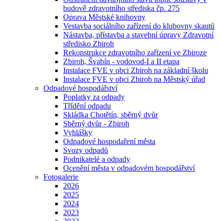
budově zdravotního střediska čp. 275
Oprava Městské knihovny
Vestavba sociálního zařízení do klubovny skautů
Nástavba, přístavba a stavební úpravy Zdravotní
středisko Zbiroh
Rekonstrukce zdravotního zařízení ve Zbiroze
Zbiroh, Švabín - vodovod-I a II etapa
Instalace FVE v obci Zbiroh na základní školu
Instalace FVE v obci Zbiroh na Městský úřad
Odpadové hospodářství
Poplatky za odpady
Třídění odpadu
Skládka Chotětín, sběrný dvůr
Sběrný dvůr - Zbiroh
Vyhlášky
Odpadové hospodaření města
Svozy odpadů
Podnikatelé a odpady
Ocenění města v odpadovém hospodářství
Fotogalerie
2026
2025
2024
2023