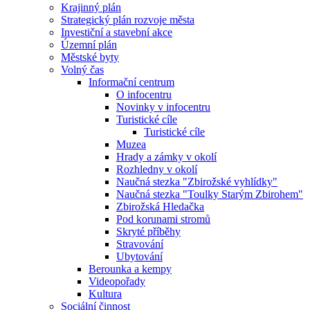
Krajinný plán
Strategický plán rozvoje města
Investiční a stavební akce
Územní plán
Městské byty
Volný čas
Informační centrum
O infocentru
Novinky v infocentru
Turistické cíle
Turistické cíle
Muzea
Hrady a zámky v okolí
Rozhledny v okolí
Naučná stezka "Zbirožské vyhlídky"
Naučná stezka "Toulky Starým Zbirohem"
Zbirožská Hledačka
Pod korunami stromů
Skryté příběhy
Stravování
Ubytování
Berounka a kempy
Videopořady
Kultura
Sociální činnost