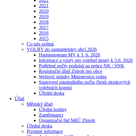
2022
2021
2020
2019
2018
2017
2016
2015
Co nás zajímá
VOLBY do zastupitelstev obcí 2026
Harmonogram MV k 3. 6. 2026
Informace a vzory pro volební strany k 3.6. 2026
Potřebné počty podpisů na petice NK / SNK
Registrační úřad Zbiroh pro obce
Webové stránky Ministerstva vnitra
Stanovení minimálního počtu členů okrskových
volebních komisí
Úřední deska
Úřad
Městský úřad
Úřední hodiny
Zaměstnanci
Organizační řád MěÚ Zbiroh
Úřední deska
Povinné informace