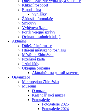
Obecně závazné vyhlášky a směrnice
Klikací rozpočet
E-podatelna
Vyhlášky
Žádosti a formuláře
Smlouvy
Výběrová řízení
Portál veřejné správy
Ochrana osobních údajů
Aktuálně
Důležité informace
Hlášení městského rozhlasu
Měsíčník Zbirožsko
Plzeňská karta
Jízdní řády
Ukrajina Україна
Aktuálně - на даний момент
Organizace
Mikroregion Zbirožsko
Muzeum
O muzeu
Kalendář akcí muzea
Fotogalerie
Fotogalerie 2025
Fotogalerie 2024