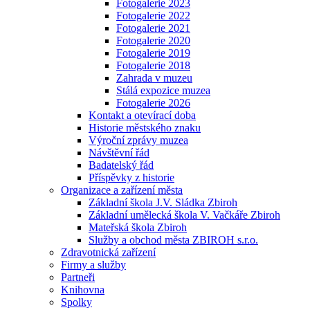
Fotogalerie 2023
Fotogalerie 2022
Fotogalerie 2021
Fotogalerie 2020
Fotogalerie 2019
Fotogalerie 2018
Zahrada v muzeu
Stálá expozice muzea
Fotogalerie 2026
Kontakt a otevírací doba
Historie městského znaku
Výroční zprávy muzea
Návštěvní řád
Badatelský řád
Příspěvky z historie
Organizace a zařízení města
Základní škola J.V. Sládka Zbiroh
Základní umělecká škola V. Vačkáře Zbiroh
Mateřská škola Zbiroh
Služby a obchod města ZBIROH s.r.o.
Zdravotnická zařízení
Firmy a služby
Partneři
Knihovna
Spolky