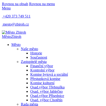
Rovnou na obsah
Rovnou na menu
Menu
+420 373 749 511
mesto@zbiroh.cz
Město
Zbiroh
Město
Naše město
Historie
Současnost
Zastupitelé města
Finanční výbor
Kontrolní výbor
Komise bytová a sociální
Přestupková komise
Komise kulturní
Osad.výbor Třebnuška
Osad. výbor Jablečno
Osad.výbor Přísednice
Osad. výbor Chotětín
Rada města