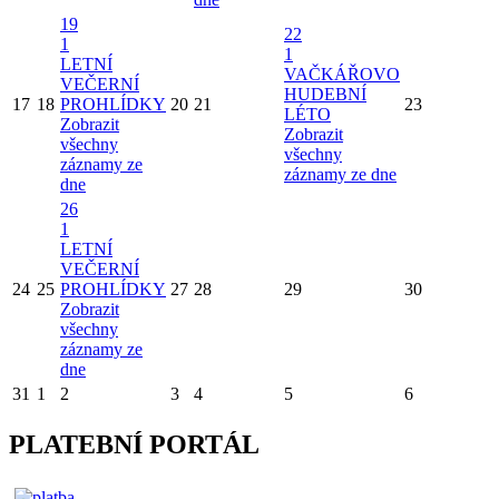
19
22
1
1
LETNÍ
VAČKÁŘOVO
VEČERNÍ
HUDEBNÍ
17
18
PROHLÍDKY
20
21
23
LÉTO
Zobrazit
Zobrazit
všechny
všechny
záznamy ze
záznamy ze dne
dne
26
1
LETNÍ
VEČERNÍ
24
25
PROHLÍDKY
27
28
29
30
Zobrazit
všechny
záznamy ze
dne
31
1
2
3
4
5
6
PLATEBNÍ PORTÁL