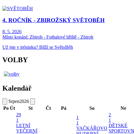
4. ROČNÍK - ZBIROŽSKÝ SVĚTOBĚH
8. 5. 2026
Místo konání:
Zbiroh - Fotbalové hřiště - Zbiroh
Už jste v tréninku? Blíží se SvětoBěh
VOLBY
Kalendář
Srpen
2026
Po
Út
St
Čt
Pá
So
Ne
29
2
1
1
1
1
LETNÍ
DĚTSKÉ
VAČKÁŘOVO
VEČERNÍ
SPORTOVN
HUDEBNÍ