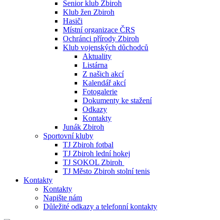
Senior klub Zbiroh
Klub žen Zbiroh
Hasiči
Místní organizace ČRS
Ochránci přírody Zbiroh
Klub vojenských důchodců
Aktuality
Listárna
Z našich akcí
Kalendář akcí
Fotogalerie
Dokumenty ke stažení
Odkazy
Kontakty
Junák Zbiroh
Sportovní kluby
TJ Zbiroh fotbal
TJ Zbiroh lední hokej
TJ SOKOL Zbiroh
TJ Město Zbiroh stolní tenis
Kontakty
Kontakty
Napište nám
Důležité odkazy a telefonní kontakty