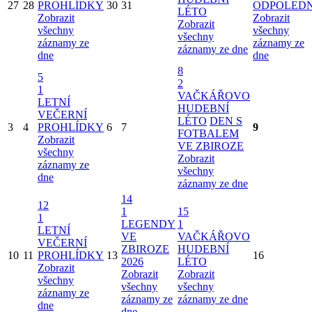
27
28
PROHLÍDKY
30
31
ODPOLED
LÉTO
Zobrazit
Zobrazit
Zobrazit
všechny
všechny
všechny
záznamy ze
záznamy ze
záznamy ze dne
dne
dne
8
5
2
1
VAČKÁŘOVO
LETNÍ
HUDEBNÍ
VEČERNÍ
LÉTO
DEN S
3
4
PROHLÍDKY
6
7
9
FOTBALEM
Zobrazit
VE ZBIROZE
všechny
Zobrazit
záznamy ze
všechny
dne
záznamy ze dne
14
12
1
15
1
LEGENDY
1
LETNÍ
VE
VAČKÁŘOVO
VEČERNÍ
ZBIROZE
HUDEBNÍ
10
11
PROHLÍDKY
13
16
2026
LÉTO
Zobrazit
Zobrazit
Zobrazit
všechny
všechny
všechny
záznamy ze
záznamy ze
záznamy ze dne
dne
dne