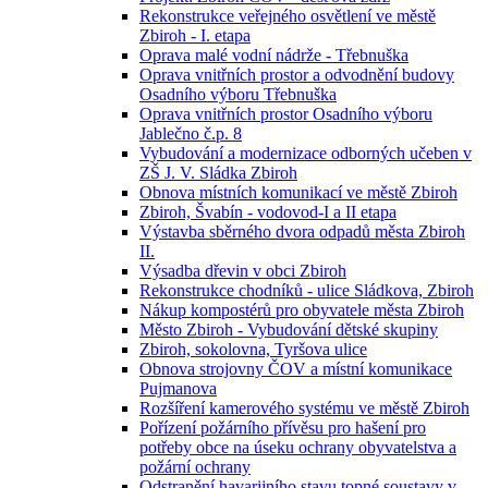
Rekonstrukce veřejného osvětlení ve městě
Zbiroh - I. etapa
Oprava malé vodní nádrže - Třebnuška
Oprava vnitřních prostor a odvodnění budovy
Osadního výboru Třebnuška
Oprava vnitřních prostor Osadního výboru
Jablečno č.p. 8
Vybudování a modernizace odborných učeben v
ZŠ J. V. Sládka Zbiroh
Obnova místních komunikací ve městě Zbiroh
Zbiroh, Švabín - vodovod-I a II etapa
Výstavba sběrného dvora odpadů města Zbiroh
II.
Výsadba dřevin v obci Zbiroh
Rekonstrukce chodníků - ulice Sládkova, Zbiroh
Nákup kompostérů pro obyvatele města Zbiroh
Město Zbiroh - Vybudování dětské skupiny
Zbiroh, sokolovna, Tyršova ulice
Obnova strojovny ČOV a místní komunikace
Pujmanova
Rozšíření kamerového systému ve městě Zbiroh
Pořízení požárního přívěsu pro hašení pro
potřeby obce na úseku ochrany obyvatelstva a
požární ochrany
Odstranění havarijního stavu topné soustavy v