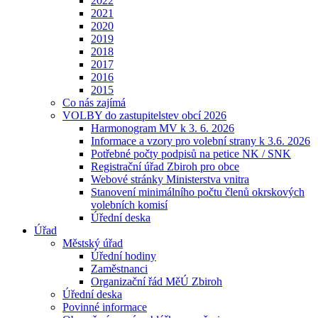
2022
2021
2020
2019
2018
2017
2016
2015
Co nás zajímá
VOLBY do zastupitelstev obcí 2026
Harmonogram MV k 3. 6. 2026
Informace a vzory pro volební strany k 3.6. 2026
Potřebné počty podpisů na petice NK / SNK
Registrační úřad Zbiroh pro obce
Webové stránky Ministerstva vnitra
Stanovení minimálního počtu členů okrskových
volebních komisí
Úřední deska
Úřad
Městský úřad
Úřední hodiny
Zaměstnanci
Organizační řád MěÚ Zbiroh
Úřední deska
Povinné informace