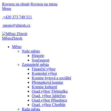
Rovnou na obsah
Rovnou na menu
Menu
+420 373 749 511
mesto@zbiroh.cz
Město
Zbiroh
Město
Naše město
Historie
Současnost
Zastupitelé města
Finanční výbor
Kontrolní výbor
Komise bytová a sociální
Přestupková komise
Komise kulturní
Osad.výbor Třebnuška
Osad. výbor Jablečno
Osad.výbor Přísednice
Osad. výbor Chotětín
Rada města