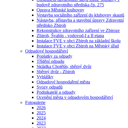
budově zdravotního střediska čp. 275
Oprava Městské knihovny
Vestavba sociálního zařízení do klubovny skautů
Nástavba, přístavba a stavební úpravy Zdravotní
středisko Zbiroh
Rekonstrukce zdravotního zařízení ve Zbiroze
Zbiroh, Švabín - vodovod-I a II etapa
Instalace FVE v obci Zbiroh na základní školu
Instalace FVE v obci Zbiroh na Městský úřad
Odpadové hospodářství
Poplatky za odpady
Třídění odpadu
Skládka Chotětín, sběrný dvůr
Sběrný dvůr - Zbiroh
Vyhlášky
Odpadové hospodaření města
Svozy odpadů
Podnikatelé a odpady
Ocenění města v odpadovém hospodářství
Fotogalerie
2026
2025
2024
2023