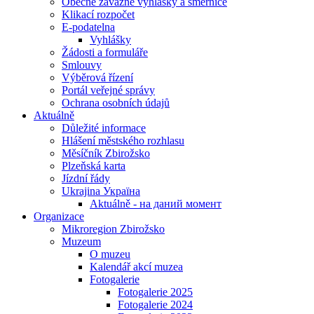
Obecně závazné vyhlášky a směrnice
Klikací rozpočet
E-podatelna
Vyhlášky
Žádosti a formuláře
Smlouvy
Výběrová řízení
Portál veřejné správy
Ochrana osobních údajů
Aktuálně
Důležité informace
Hlášení městského rozhlasu
Měsíčník Zbirožsko
Plzeňská karta
Jízdní řády
Ukrajina Україна
Aktuálně - на даний момент
Organizace
Mikroregion Zbirožsko
Muzeum
O muzeu
Kalendář akcí muzea
Fotogalerie
Fotogalerie 2025
Fotogalerie 2024