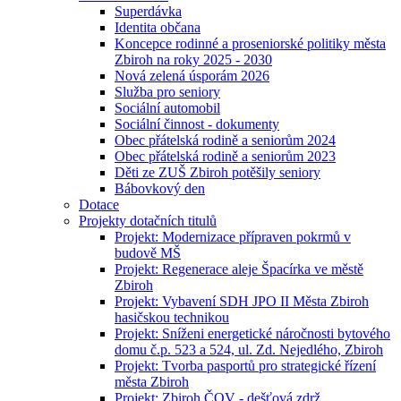
Superdávka
Identita občana
Koncepce rodinné a proseniorské politiky města
Zbiroh na roky 2025 - 2030
Nová zelená úsporám 2026
Služba pro seniory
Sociální automobil
Sociální činnost - dokumenty
Obec přátelská rodině a seniorům 2024
Obec přátelská rodině a seniorům 2023
Děti ze ZUŠ Zbiroh potěšily seniory
Bábovkový den
Dotace
Projekty dotačních titulů
Projekt: Modernizace přípraven pokrmů v
budově MŠ
Projekt: Regenerace aleje Špacírka ve městě
Zbiroh
Projekt: Vybavení SDH JPO II Města Zbiroh
hasičskou technikou
Projekt: Sníženi energetické náročnosti bytového
domu č.p. 523 a 524, ul. Zd. Nejedlého, Zbiroh
Projekt: Tvorba pasportů pro strategické řízení
města Zbiroh
Projekt: Zbiroh ČOV - dešťová zdrž