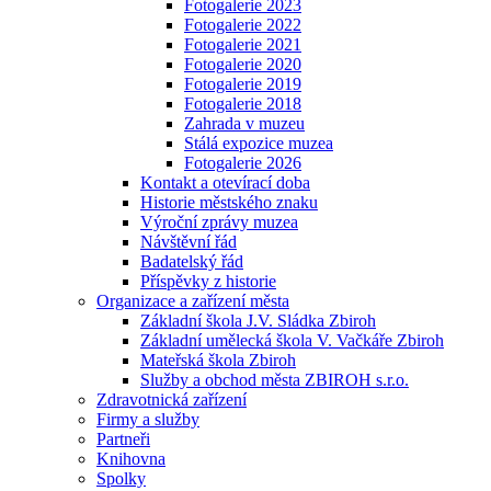
Fotogalerie 2023
Fotogalerie 2022
Fotogalerie 2021
Fotogalerie 2020
Fotogalerie 2019
Fotogalerie 2018
Zahrada v muzeu
Stálá expozice muzea
Fotogalerie 2026
Kontakt a otevírací doba
Historie městského znaku
Výroční zprávy muzea
Návštěvní řád
Badatelský řád
Příspěvky z historie
Organizace a zařízení města
Základní škola J.V. Sládka Zbiroh
Základní umělecká škola V. Vačkáře Zbiroh
Mateřská škola Zbiroh
Služby a obchod města ZBIROH s.r.o.
Zdravotnická zařízení
Firmy a služby
Partneři
Knihovna
Spolky