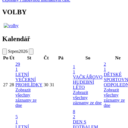
VOLBY
Kalendář
Srpen
2026
Po
Út
St
Čt
Pá
So
Ne
29
2
1
1
1
1
LETNÍ
DĚTSKÉ
VAČKÁŘOVO
VEČERNÍ
SPORTOVN
HUDEBNÍ
27
28
PROHLÍDKY
30
31
ODPOLED
LÉTO
Zobrazit
Zobrazit
Zobrazit
všechny
všechny
všechny
záznamy ze
záznamy ze
záznamy ze dne
dne
dne
8
5
2
1
DEN S
LETNÍ
FOTBALEM