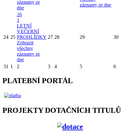
záznamy ze
záznamy ze dne
dne
26
1
LETNÍ
VEČERNÍ
24
25
PROHLÍDKY
27
28
29
30
Zobrazit
všechny
záznamy ze
dne
31
1
2
3
4
5
6
PLATEBNÍ PORTÁL
PROJEKTY DOTAČNÍCH TITULŮ