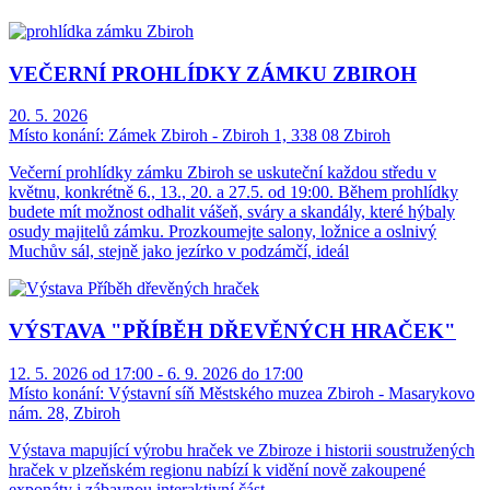
VEČERNÍ PROHLÍDKY ZÁMKU ZBIROH
20. 5. 2026
Místo konání:
Zámek Zbiroh - Zbiroh 1, 338 08 Zbiroh
Večerní prohlídky zámku Zbiroh se uskuteční každou středu v
květnu, konkrétně 6., 13., 20. a 27.5. od 19:00. Během prohlídky
budete mít možnost odhalit vášeň, sváry a skandály, které hýbaly
osudy majitelů zámku. Prozkoumejte salony, ložnice a oslnivý
Muchův sál, stejně jako jezírko v podzámčí, ideál
VÝSTAVA "PŘÍBĚH DŘEVĚNÝCH HRAČEK"
12. 5. 2026 od 17:00 - 6. 9. 2026 do 17:00
Místo konání:
Výstavní síň Městského muzea Zbiroh - Masarykovo
nám. 28, Zbiroh
Výstava mapující výrobu hraček ve Zbiroze i historii soustružených
hraček v plzeňském regionu nabízí k vidění nově zakoupené
exponáty i zábavnou interaktivní část.