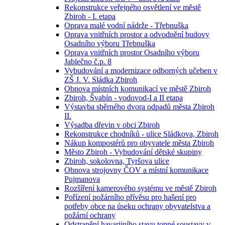
Rekonstrukce veřejného osvětlení ve městě
Zbiroh - I. etapa
Oprava malé vodní nádrže - Třebnuška
Oprava vnitřních prostor a odvodnění budovy
Osadního výboru Třebnuška
Oprava vnitřních prostor Osadního výboru
Jablečno č.p. 8
Vybudování a modernizace odborných učeben v
ZŠ J. V. Sládka Zbiroh
Obnova místních komunikací ve městě Zbiroh
Zbiroh, Švabín - vodovod-I a II etapa
Výstavba sběrného dvora odpadů města Zbiroh
II.
Výsadba dřevin v obci Zbiroh
Rekonstrukce chodníků - ulice Sládkova, Zbiroh
Nákup kompostérů pro obyvatele města Zbiroh
Město Zbiroh - Vybudování dětské skupiny
Zbiroh, sokolovna, Tyršova ulice
Obnova strojovny ČOV a místní komunikace
Pujmanova
Rozšíření kamerového systému ve městě Zbiroh
Pořízení požárního přívěsu pro hašení pro
potřeby obce na úseku ochrany obyvatelstva a
požární ochrany
Odstranění havarijního stavu topné soustavy v