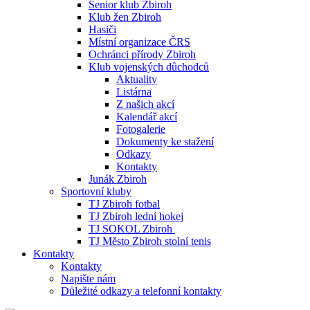
Senior klub Zbiroh
Klub žen Zbiroh
Hasiči
Místní organizace ČRS
Ochránci přírody Zbiroh
Klub vojenských důchodců
Aktuality
Listárna
Z našich akcí
Kalendář akcí
Fotogalerie
Dokumenty ke stažení
Odkazy
Kontakty
Junák Zbiroh
Sportovní kluby
TJ Zbiroh fotbal
TJ Zbiroh lední hokej
TJ SOKOL Zbiroh
TJ Město Zbiroh stolní tenis
Kontakty
Kontakty
Napište nám
Důležité odkazy a telefonní kontakty