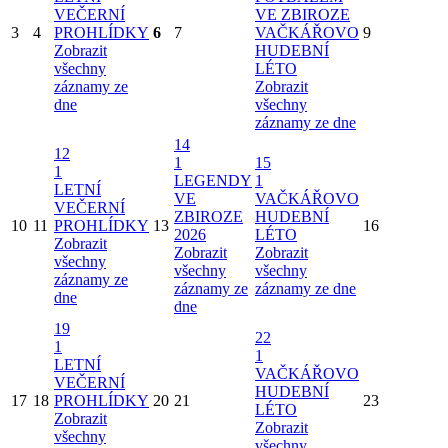
VEČERNÍ
VE ZBIROZE
3
4
PROHLÍDKY
6
7
VAČKÁŘOVO
9
Zobrazit
HUDEBNÍ
všechny
LÉTO
záznamy ze
Zobrazit
dne
všechny
záznamy ze dne
14
12
1
15
1
LEGENDY
1
LETNÍ
VE
VAČKÁŘOVO
VEČERNÍ
ZBIROZE
HUDEBNÍ
10
11
PROHLÍDKY
13
16
2026
LÉTO
Zobrazit
Zobrazit
Zobrazit
všechny
všechny
všechny
záznamy ze
záznamy ze
záznamy ze dne
dne
dne
19
22
1
1
LETNÍ
VAČKÁŘOVO
VEČERNÍ
HUDEBNÍ
17
18
PROHLÍDKY
20
21
23
LÉTO
Zobrazit
Zobrazit
všechny
všechny