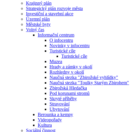
Krajinný plán
Strategický plán rozvoje města
Investiční a stavební akce
Územní plán
Městské byty
Volný čas
Informační centrum
O infocentru
Novinky v infocentru
Turistické cíle
Turistické cíle
Muzea
Hrady a zámky v okolí
Rozhledny v okolí
Naučná stezka "Zbirožské vyhlídky"
Naučná stezka "Toulky Starým Zbirohem"
Zbirožská Hledačka
Pod korunami stromů
Skryté příběhy
Stravování
Ubytování
Berounka a kempy
Videopořady
Kultura
Sociální činnost