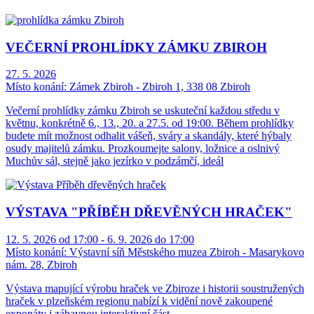
VEČERNÍ PROHLÍDKY ZÁMKU ZBIROH
27. 5. 2026
Místo konání:
Zámek Zbiroh - Zbiroh 1, 338 08 Zbiroh
Večerní prohlídky zámku Zbiroh se uskuteční každou středu v
květnu, konkrétně 6., 13., 20. a 27.5. od 19:00. Během prohlídky
budete mít možnost odhalit vášeň, sváry a skandály, které hýbaly
osudy majitelů zámku. Prozkoumejte salony, ložnice a oslnivý
Muchův sál, stejně jako jezírko v podzámčí, ideál
VÝSTAVA "PŘÍBĚH DŘEVĚNÝCH HRAČEK"
12. 5. 2026 od 17:00 - 6. 9. 2026 do 17:00
Místo konání:
Výstavní síň Městského muzea Zbiroh - Masarykovo
nám. 28, Zbiroh
Výstava mapující výrobu hraček ve Zbiroze i historii soustružených
hraček v plzeňském regionu nabízí k vidění nově zakoupené
exponáty i zábavnou interaktivní část.