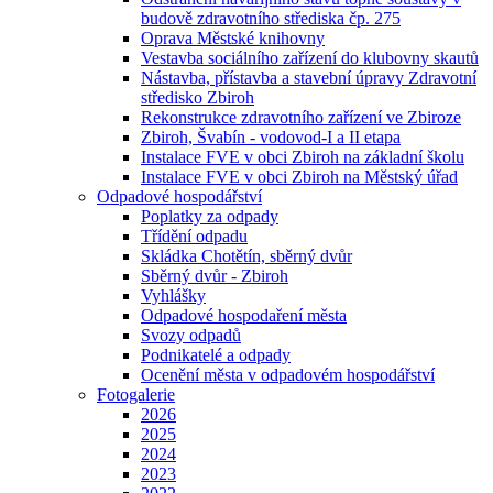
budově zdravotního střediska čp. 275
Oprava Městské knihovny
Vestavba sociálního zařízení do klubovny skautů
Nástavba, přístavba a stavební úpravy Zdravotní
středisko Zbiroh
Rekonstrukce zdravotního zařízení ve Zbiroze
Zbiroh, Švabín - vodovod-I a II etapa
Instalace FVE v obci Zbiroh na základní školu
Instalace FVE v obci Zbiroh na Městský úřad
Odpadové hospodářství
Poplatky za odpady
Třídění odpadu
Skládka Chotětín, sběrný dvůr
Sběrný dvůr - Zbiroh
Vyhlášky
Odpadové hospodaření města
Svozy odpadů
Podnikatelé a odpady
Ocenění města v odpadovém hospodářství
Fotogalerie
2026
2025
2024
2023