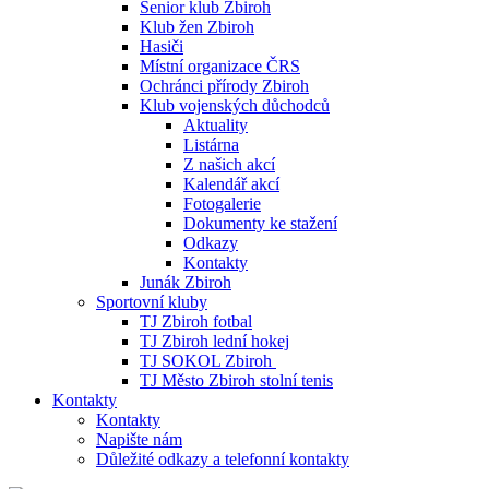
Senior klub Zbiroh
Klub žen Zbiroh
Hasiči
Místní organizace ČRS
Ochránci přírody Zbiroh
Klub vojenských důchodců
Aktuality
Listárna
Z našich akcí
Kalendář akcí
Fotogalerie
Dokumenty ke stažení
Odkazy
Kontakty
Junák Zbiroh
Sportovní kluby
TJ Zbiroh fotbal
TJ Zbiroh lední hokej
TJ SOKOL Zbiroh
TJ Město Zbiroh stolní tenis
Kontakty
Kontakty
Napište nám
Důležité odkazy a telefonní kontakty