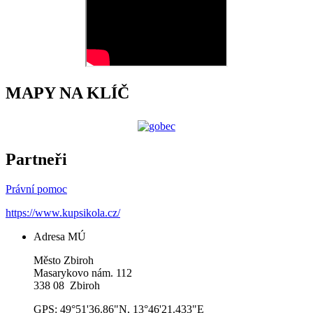
MAPY NA KLÍČ
Partneři
Právní pomoc
https://www.kupsikola.cz/
Adresa MÚ
Město Zbiroh
Masarykovo nám. 112
338 08 Zbiroh
GPS: 49°51'36.86"N, 13°46'21.433"E