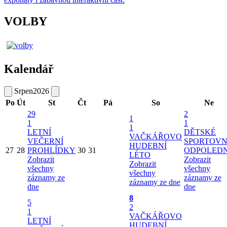
VOLBY
Kalendář
Srpen
2026
Po
Út
St
Čt
Pá
So
Ne
29
2
1
1
1
1
LETNÍ
DĚTSKÉ
VAČKÁŘOVO
VEČERNÍ
SPORTOVN
HUDEBNÍ
27
28
PROHLÍDKY
30
31
ODPOLED
LÉTO
Zobrazit
Zobrazit
Zobrazit
všechny
všechny
všechny
záznamy ze
záznamy ze
záznamy ze dne
dne
dne
8
5
2
1
VAČKÁŘOVO
LETNÍ
HUDEBNÍ