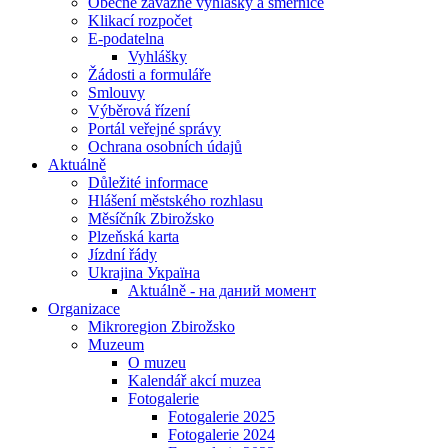
Obecně závazné vyhlášky a směrnice
Klikací rozpočet
E-podatelna
Vyhlášky
Žádosti a formuláře
Smlouvy
Výběrová řízení
Portál veřejné správy
Ochrana osobních údajů
Aktuálně
Důležité informace
Hlášení městského rozhlasu
Měsíčník Zbirožsko
Plzeňská karta
Jízdní řády
Ukrajina Україна
Aktuálně - на даний момент
Organizace
Mikroregion Zbirožsko
Muzeum
O muzeu
Kalendář akcí muzea
Fotogalerie
Fotogalerie 2025
Fotogalerie 2024