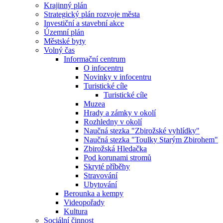
Krajinný plán
Strategický plán rozvoje města
Investiční a stavební akce
Územní plán
Městské byty
Volný čas
Informační centrum
O infocentru
Novinky v infocentru
Turistické cíle
Turistické cíle
Muzea
Hrady a zámky v okolí
Rozhledny v okolí
Naučná stezka "Zbirožské vyhlídky"
Naučná stezka "Toulky Starým Zbirohem"
Zbirožská Hledačka
Pod korunami stromů
Skryté příběhy
Stravování
Ubytování
Berounka a kempy
Videopořady
Kultura
Sociální činnost