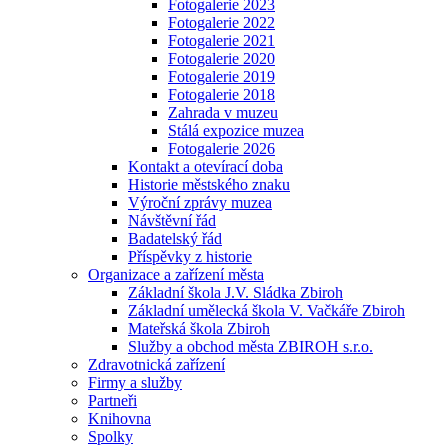
Fotogalerie 2023
Fotogalerie 2022
Fotogalerie 2021
Fotogalerie 2020
Fotogalerie 2019
Fotogalerie 2018
Zahrada v muzeu
Stálá expozice muzea
Fotogalerie 2026
Kontakt a otevírací doba
Historie městského znaku
Výroční zprávy muzea
Návštěvní řád
Badatelský řád
Příspěvky z historie
Organizace a zařízení města
Základní škola J.V. Sládka Zbiroh
Základní umělecká škola V. Vačkáře Zbiroh
Mateřská škola Zbiroh
Služby a obchod města ZBIROH s.r.o.
Zdravotnická zařízení
Firmy a služby
Partneři
Knihovna
Spolky