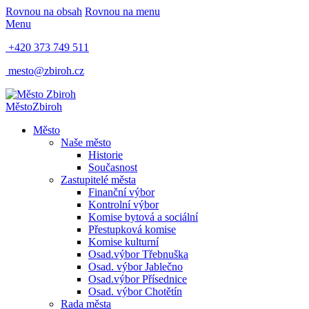
Rovnou na obsah
Rovnou na menu
Menu
+420 373 749 511
mesto@zbiroh.cz
Město
Zbiroh
Město
Naše město
Historie
Současnost
Zastupitelé města
Finanční výbor
Kontrolní výbor
Komise bytová a sociální
Přestupková komise
Komise kulturní
Osad.výbor Třebnuška
Osad. výbor Jablečno
Osad.výbor Přísednice
Osad. výbor Chotětín
Rada města