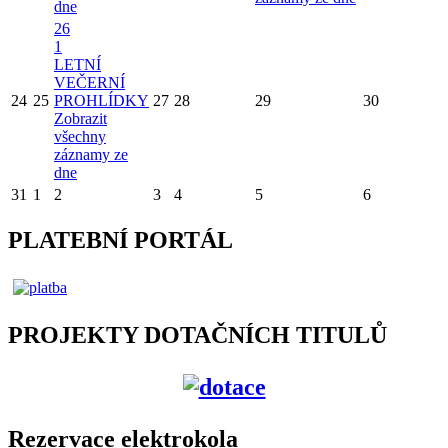
dne
26
1
LETNÍ
VEČERNÍ
24
25
PROHLÍDKY
27
28
29
30
Zobrazit
všechny
záznamy ze
dne
31
1
2
3
4
5
6
PLATEBNÍ PORTÁL
PROJEKTY DOTAČNÍCH TITULŮ
Rezervace elektrokola