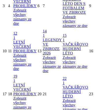
VEČERNÍ
LÉTO
DEN S
3
4
PROHLÍDKY
6
7
9
FOTBALEM
Zobrazit
VE ZBIROZE
všechny
Zobrazit
záznamy ze
všechny
dne
záznamy ze dne
14
12
1
15
1
LEGENDY
1
LETNÍ
VE
VAČKÁŘOVO
VEČERNÍ
ZBIROZE
HUDEBNÍ
10
11
PROHLÍDKY
13
16
2026
LÉTO
Zobrazit
Zobrazit
Zobrazit
všechny
všechny
všechny
záznamy ze
záznamy ze
záznamy ze dne
dne
dne
19
22
1
1
LETNÍ
VAČKÁŘOVO
VEČERNÍ
HUDEBNÍ
17
18
PROHLÍDKY
20
21
23
LÉTO
Zobrazit
Zobrazit
všechny
všechny
záznamy ze
záznamy ze dne