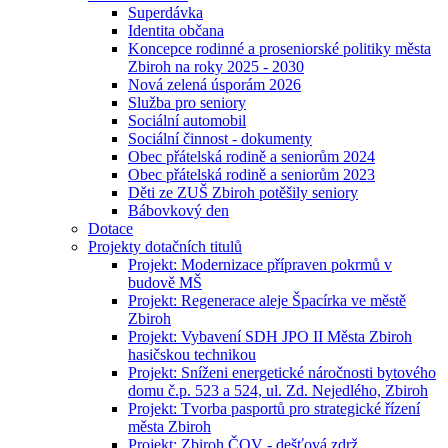
Superdávka
Identita občana
Koncepce rodinné a proseniorské politiky města
Zbiroh na roky 2025 - 2030
Nová zelená úsporám 2026
Služba pro seniory
Sociální automobil
Sociální činnost - dokumenty
Obec přátelská rodině a seniorům 2024
Obec přátelská rodině a seniorům 2023
Děti ze ZUŠ Zbiroh potěšily seniory
Bábovkový den
Dotace
Projekty dotačních titulů
Projekt: Modernizace přípraven pokrmů v
budově MŠ
Projekt: Regenerace aleje Špacírka ve městě
Zbiroh
Projekt: Vybavení SDH JPO II Města Zbiroh
hasičskou technikou
Projekt: Sníženi energetické náročnosti bytového
domu č.p. 523 a 524, ul. Zd. Nejedlého, Zbiroh
Projekt: Tvorba pasportů pro strategické řízení
města Zbiroh
Projekt: Zbiroh ČOV - dešťová zdrž