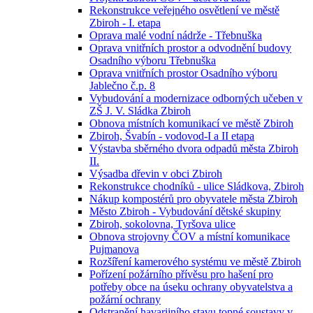
Rekonstrukce veřejného osvětlení ve městě
Zbiroh - I. etapa
Oprava malé vodní nádrže - Třebnuška
Oprava vnitřních prostor a odvodnění budovy
Osadního výboru Třebnuška
Oprava vnitřních prostor Osadního výboru
Jablečno č.p. 8
Vybudování a modernizace odborných učeben v
ZŠ J. V. Sládka Zbiroh
Obnova místních komunikací ve městě Zbiroh
Zbiroh, Švabín - vodovod-I a II etapa
Výstavba sběrného dvora odpadů města Zbiroh
II.
Výsadba dřevin v obci Zbiroh
Rekonstrukce chodníků - ulice Sládkova, Zbiroh
Nákup kompostérů pro obyvatele města Zbiroh
Město Zbiroh - Vybudování dětské skupiny
Zbiroh, sokolovna, Tyršova ulice
Obnova strojovny ČOV a místní komunikace
Pujmanova
Rozšíření kamerového systému ve městě Zbiroh
Pořízení požárního přívěsu pro hašení pro
potřeby obce na úseku ochrany obyvatelstva a
požární ochrany
Odstranění havarijního stavu topné soustavy v