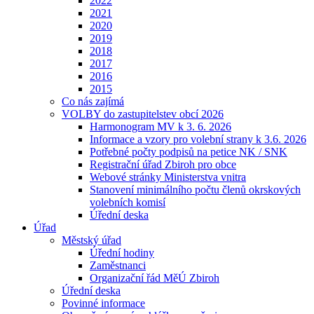
2022
2021
2020
2019
2018
2017
2016
2015
Co nás zajímá
VOLBY do zastupitelstev obcí 2026
Harmonogram MV k 3. 6. 2026
Informace a vzory pro volební strany k 3.6. 2026
Potřebné počty podpisů na petice NK / SNK
Registrační úřad Zbiroh pro obce
Webové stránky Ministerstva vnitra
Stanovení minimálního počtu členů okrskových
volebních komisí
Úřední deska
Úřad
Městský úřad
Úřední hodiny
Zaměstnanci
Organizační řád MěÚ Zbiroh
Úřední deska
Povinné informace