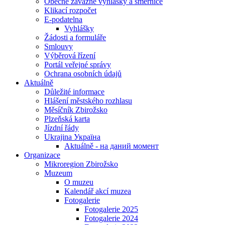
Obecně závazné vyhlášky a směrnice
Klikací rozpočet
E-podatelna
Vyhlášky
Žádosti a formuláře
Smlouvy
Výběrová řízení
Portál veřejné správy
Ochrana osobních údajů
Aktuálně
Důležité informace
Hlášení městského rozhlasu
Měsíčník Zbirožsko
Plzeňská karta
Jízdní řády
Ukrajina Україна
Aktuálně - на даний момент
Organizace
Mikroregion Zbirožsko
Muzeum
O muzeu
Kalendář akcí muzea
Fotogalerie
Fotogalerie 2025
Fotogalerie 2024