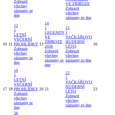
Zobrazit
VE ZBIROZE
všechny
Zobrazit
záznamy ze
všechny
dne
záznamy ze dne
14
12
1
15
1
LEGENDY
1
LETNÍ
VE
VAČKÁŘOVO
VEČERNÍ
ZBIROZE
HUDEBNÍ
10
11
PROHLÍDKY
13
16
2026
LÉTO
Zobrazit
Zobrazit
Zobrazit
všechny
všechny
všechny
záznamy ze
záznamy ze
záznamy ze dne
dne
dne
19
22
1
1
LETNÍ
VAČKÁŘOVO
VEČERNÍ
HUDEBNÍ
17
18
PROHLÍDKY
20
21
23
LÉTO
Zobrazit
Zobrazit
všechny
všechny
záznamy ze
záznamy ze dne
dne
26