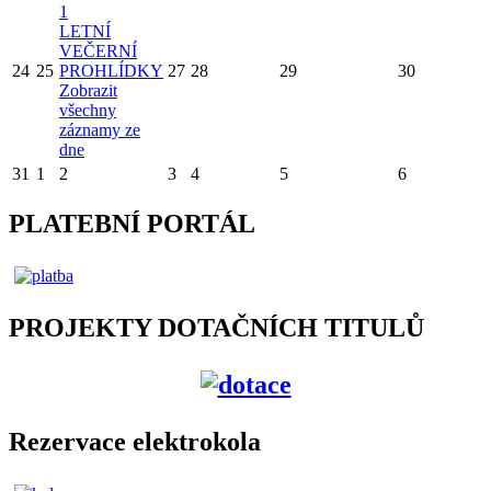
1
LETNÍ
VEČERNÍ
24
25
PROHLÍDKY
27
28
29
30
Zobrazit
všechny
záznamy ze
dne
31
1
2
3
4
5
6
PLATEBNÍ PORTÁL
PROJEKTY DOTAČNÍCH TITULŮ
Rezervace elektrokola