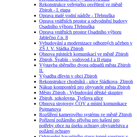
Rekonstrukce veřejného osvětlení ve městě
Zbiroh - I. etapa
Oprava malé vodní nádrže - Třebnuška
Oprava vnitřních prostor a odvodnění budovy
Osadního výboru Třebnuška
Oprava vnitřních prostor Osadního výboru
Jablečno č.p. 8
Vybudování a modernizace odborných učeben v
ZŠ J. V. Sládka Zbiroh
Obnova místních komunikací ve městě Zbiroh
Zbiroh, Švabín - vodovod-I a II etapa
Výstavba sběrného dvora odpadů města Zbiroh
II.
Výsadba dřevin v obci Zbiroh
Rekonstrukce chodníků - ulice Sládkova, Zbiroh
Nákup kompostérů pro obyvatele města Zbiroh
Město Zbiroh - Vybudování dětské skupiny
Zbiroh, sokolovna, Tyršova ulice
Obnova strojovny ČOV a místní komunikace
Pujmanova
Rozšíření kamerového systému ve městě Zbiroh
Pořízení požárního přívěsu pro hašení pro
potřeby obce na úseku ochrany obyvatelstva a
požární ochrany
Odstranění havarijního stavu topné soustavy v