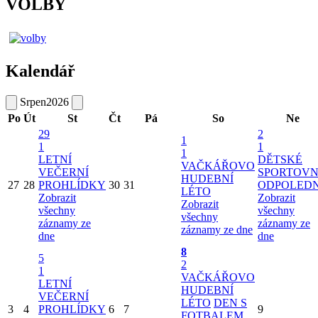
VOLBY
Kalendář
Srpen
2026
Po
Út
St
Čt
Pá
So
Ne
29
2
1
1
1
1
LETNÍ
DĚTSKÉ
VAČKÁŘOVO
VEČERNÍ
SPORTOVN
HUDEBNÍ
27
28
PROHLÍDKY
30
31
ODPOLED
LÉTO
Zobrazit
Zobrazit
Zobrazit
všechny
všechny
všechny
záznamy ze
záznamy ze
záznamy ze dne
dne
dne
8
5
2
1
VAČKÁŘOVO
LETNÍ
HUDEBNÍ
VEČERNÍ
LÉTO
DEN S
3
4
PROHLÍDKY
6
7
9
FOTBALEM