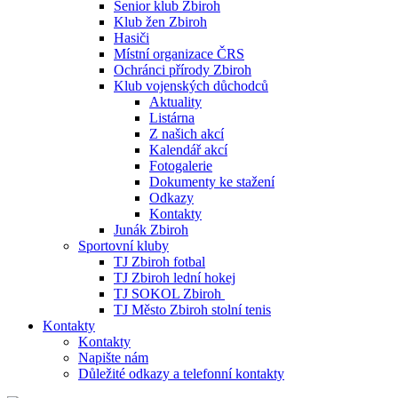
Senior klub Zbiroh
Klub žen Zbiroh
Hasiči
Místní organizace ČRS
Ochránci přírody Zbiroh
Klub vojenských důchodců
Aktuality
Listárna
Z našich akcí
Kalendář akcí
Fotogalerie
Dokumenty ke stažení
Odkazy
Kontakty
Junák Zbiroh
Sportovní kluby
TJ Zbiroh fotbal
TJ Zbiroh lední hokej
TJ SOKOL Zbiroh
TJ Město Zbiroh stolní tenis
Kontakty
Kontakty
Napište nám
Důležité odkazy a telefonní kontakty