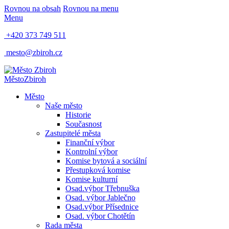
Rovnou na obsah
Rovnou na menu
Menu
+420 373 749 511
mesto@zbiroh.cz
Město
Zbiroh
Město
Naše město
Historie
Současnost
Zastupitelé města
Finanční výbor
Kontrolní výbor
Komise bytová a sociální
Přestupková komise
Komise kulturní
Osad.výbor Třebnuška
Osad. výbor Jablečno
Osad.výbor Přísednice
Osad. výbor Chotětín
Rada města