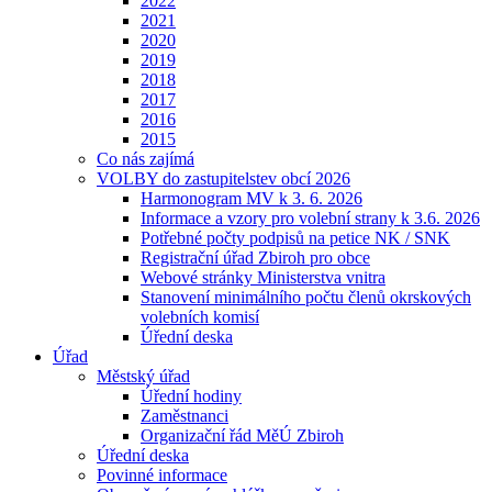
2022
2021
2020
2019
2018
2017
2016
2015
Co nás zajímá
VOLBY do zastupitelstev obcí 2026
Harmonogram MV k 3. 6. 2026
Informace a vzory pro volební strany k 3.6. 2026
Potřebné počty podpisů na petice NK / SNK
Registrační úřad Zbiroh pro obce
Webové stránky Ministerstva vnitra
Stanovení minimálního počtu členů okrskových
volebních komisí
Úřední deska
Úřad
Městský úřad
Úřední hodiny
Zaměstnanci
Organizační řád MěÚ Zbiroh
Úřední deska
Povinné informace