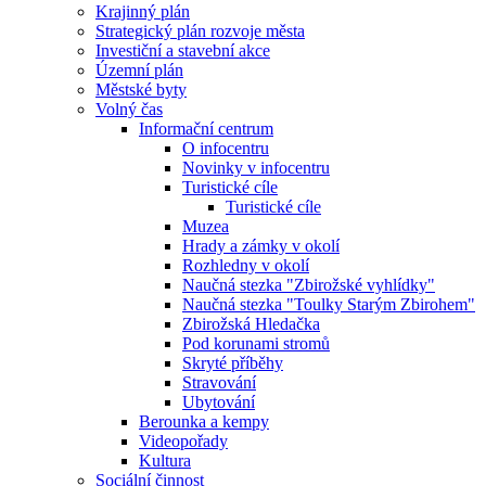
Krajinný plán
Strategický plán rozvoje města
Investiční a stavební akce
Územní plán
Městské byty
Volný čas
Informační centrum
O infocentru
Novinky v infocentru
Turistické cíle
Turistické cíle
Muzea
Hrady a zámky v okolí
Rozhledny v okolí
Naučná stezka "Zbirožské vyhlídky"
Naučná stezka "Toulky Starým Zbirohem"
Zbirožská Hledačka
Pod korunami stromů
Skryté příběhy
Stravování
Ubytování
Berounka a kempy
Videopořady
Kultura
Sociální činnost