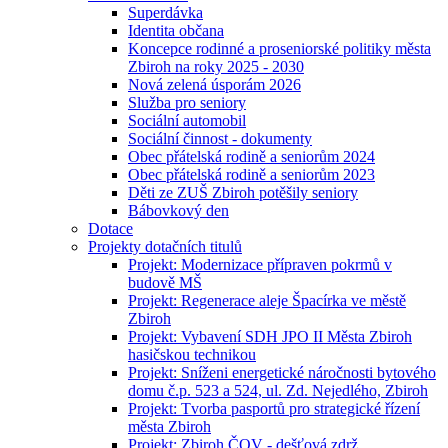
Superdávka
Identita občana
Koncepce rodinné a proseniorské politiky města
Zbiroh na roky 2025 - 2030
Nová zelená úsporám 2026
Služba pro seniory
Sociální automobil
Sociální činnost - dokumenty
Obec přátelská rodině a seniorům 2024
Obec přátelská rodině a seniorům 2023
Děti ze ZUŠ Zbiroh potěšily seniory
Bábovkový den
Dotace
Projekty dotačních titulů
Projekt: Modernizace přípraven pokrmů v
budově MŠ
Projekt: Regenerace aleje Špacírka ve městě
Zbiroh
Projekt: Vybavení SDH JPO II Města Zbiroh
hasičskou technikou
Projekt: Sníženi energetické náročnosti bytového
domu č.p. 523 a 524, ul. Zd. Nejedlého, Zbiroh
Projekt: Tvorba pasportů pro strategické řízení
města Zbiroh
Projekt: Zbiroh ČOV - dešťová zdrž