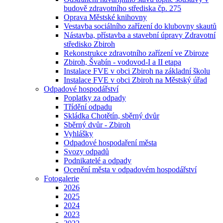
budově zdravotního střediska čp. 275
Oprava Městské knihovny
Vestavba sociálního zařízení do klubovny skautů
Nástavba, přístavba a stavební úpravy Zdravotní
středisko Zbiroh
Rekonstrukce zdravotního zařízení ve Zbiroze
Zbiroh, Švabín - vodovod-I a II etapa
Instalace FVE v obci Zbiroh na základní školu
Instalace FVE v obci Zbiroh na Městský úřad
Odpadové hospodářství
Poplatky za odpady
Třídění odpadu
Skládka Chotětín, sběrný dvůr
Sběrný dvůr - Zbiroh
Vyhlášky
Odpadové hospodaření města
Svozy odpadů
Podnikatelé a odpady
Ocenění města v odpadovém hospodářství
Fotogalerie
2026
2025
2024
2023