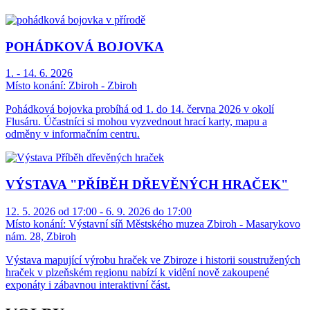
POHÁDKOVÁ BOJOVKA
1. - 14. 6. 2026
Místo konání:
Zbiroh - Zbiroh
Pohádková bojovka probíhá od 1. do 14. června 2026 v okolí
Flusáru. Účastníci si mohou vyzvednout hrací karty, mapu a
odměny v informačním centru.
VÝSTAVA "PŘÍBĚH DŘEVĚNÝCH HRAČEK"
12. 5. 2026 od 17:00 - 6. 9. 2026 do 17:00
Místo konání:
Výstavní síň Městského muzea Zbiroh - Masarykovo
nám. 28, Zbiroh
Výstava mapující výrobu hraček ve Zbiroze i historii soustružených
hraček v plzeňském regionu nabízí k vidění nově zakoupené
exponáty i zábavnou interaktivní část.