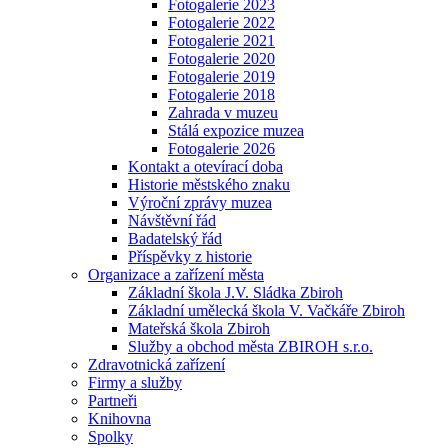
Fotogalerie 2023
Fotogalerie 2022
Fotogalerie 2021
Fotogalerie 2020
Fotogalerie 2019
Fotogalerie 2018
Zahrada v muzeu
Stálá expozice muzea
Fotogalerie 2026
Kontakt a otevírací doba
Historie městského znaku
Výroční zprávy muzea
Návštěvní řád
Badatelský řád
Příspěvky z historie
Organizace a zařízení města
Základní škola J.V. Sládka Zbiroh
Základní umělecká škola V. Vačkáře Zbiroh
Mateřská škola Zbiroh
Služby a obchod města ZBIROH s.r.o.
Zdravotnická zařízení
Firmy a služby
Partneři
Knihovna
Spolky