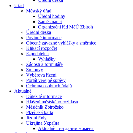
Úřední deska
Úřad
Městský úřad
Úřední hodiny
Zaměstnanci
Organizační řád MěÚ Zbiroh
Úřední deska
Povinné informace
Obecně závazné vyhlášky a směrnice
Klikací rozpočet
E-podatelna
Vyhlášky
Žádosti a formuláře
Smlouvy
Výběrová řízení
Portál veřejné správy
Ochrana osobních údajů
Aktuálně
Důležité informace
Hlášení městského rozhlasu
Měsíčník Zbirožsko
Plzeňská karta
Jízdní řády
Ukrajina Україна
Aktuálně - на даний момент