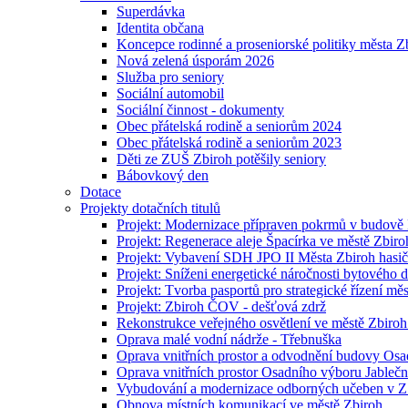
Superdávka
Identita občana
Koncepce rodinné a proseniorské politiky města Z
Nová zelená úsporám 2026
Služba pro seniory
Sociální automobil
Sociální činnost - dokumenty
Obec přátelská rodině a seniorům 2024
Obec přátelská rodině a seniorům 2023
Děti ze ZUŠ Zbiroh potěšily seniory
Bábovkový den
Dotace
Projekty dotačních titulů
Projekt: Modernizace přípraven pokrmů v budov
Projekt: Regenerace aleje Špacírka ve městě Zbiro
Projekt: Vybavení SDH JPO II Města Zbiroh hasi
Projekt: Sníženi energetické náročnosti bytového 
Projekt: Tvorba pasportů pro strategické řízení mě
Projekt: Zbiroh ČOV - dešťová zdrž
Rekonstrukce veřejného osvětlení ve městě Zbiroh 
Oprava malé vodní nádrže - Třebnuška
Oprava vnitřních prostor a odvodnění budovy Os
Oprava vnitřních prostor Osadního výboru Jablečn
Vybudování a modernizace odborných učeben v ZŠ
Obnova místních komunikací ve městě Zbiroh