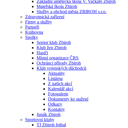
Základní umělecká škola V. Vačkáře Zbiroh
Mateřská škola Zbiroh
Služby a obchod města ZBIROH s.r.o.
Zdravotnická zařízení
Firmy a služby
Partneři
Knihovna
Spolky
Senior klub Zbiroh
Klub žen Zbiroh
Hasiči
Místní organizace ČRS
Ochránci přírody Zbiroh
Klub vojenských důchodců
Aktuality
Listárna
Z našich akcí
Kalendář akcí
Fotogalerie
Dokumenty ke stažení
Odkazy
Kontakty
Junák Zbiroh
Sportovní kluby
TJ Zbiroh fotbal