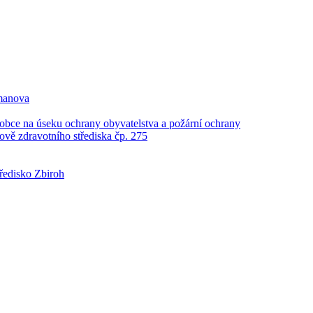
manova
 obce na úseku ochrany obyvatelstva a požární ochrany
ově zdravotního střediska čp. 275
tředisko Zbiroh