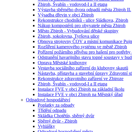
Zbiroh, Švabín - vodovod-I a II etapa
Výstavba sběrného dvora odpadů města Zbiroh II.
Výsadba dřevin v obci Zbiroh
Rekonstrukce chodníků - ulice Sládkova, Zbiroh
Nákup kompostérů pro obyvatele města Zbiroh
Město Zbiroh - Vybudování dětské skupiny
Zbiroh, sokolovna, Tyršova ulice
Obnova strojovny ČOV a místní komunikace Puj
Rozšíření kamerového systému ve městě Zbiroh
Pořízení požárního přívěsu pro hašení pro potřeby
Odstranění havarijního stavu topné soustavy v bud
Oprava Městské knihovny
Vestavba sociálního zařízení do klubovny skautů
Nástavba, přístavba a stavební úpravy Zdravotní s
Rekonstrukce zdravotního zařízení ve Zbiroze
Zbiroh, Švabín - vodovod-I a II etapa
Instalace FVE v obci Zbiroh na základní školu
Instalace FVE v obci Zbiroh na Městský úřad
Odpadové hospodářství
Poplatky za odpady
Třídění odpadu
Skládka Chotětín, sběrný dvůr
Sběrný dvůr - Zbiroh
Vyhlášky
Odpadové hospodaření města