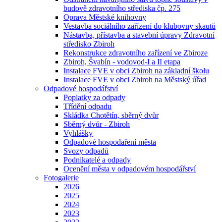
budově zdravotního střediska čp. 275
Oprava Městské knihovny
Vestavba sociálního zařízení do klubovny skautů
Nástavba, přístavba a stavební úpravy Zdravotní
středisko Zbiroh
Rekonstrukce zdravotního zařízení ve Zbiroze
Zbiroh, Švabín - vodovod-I a II etapa
Instalace FVE v obci Zbiroh na základní školu
Instalace FVE v obci Zbiroh na Městský úřad
Odpadové hospodářství
Poplatky za odpady
Třídění odpadu
Skládka Chotětín, sběrný dvůr
Sběrný dvůr - Zbiroh
Vyhlášky
Odpadové hospodaření města
Svozy odpadů
Podnikatelé a odpady
Ocenění města v odpadovém hospodářství
Fotogalerie
2026
2025
2024
2023