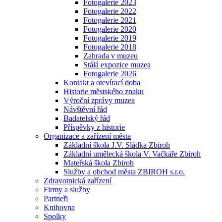
Fotogalerie 2023
Fotogalerie 2022
Fotogalerie 2021
Fotogalerie 2020
Fotogalerie 2019
Fotogalerie 2018
Zahrada v muzeu
Stálá expozice muzea
Fotogalerie 2026
Kontakt a otevírací doba
Historie městského znaku
Výroční zprávy muzea
Návštěvní řád
Badatelský řád
Příspěvky z historie
Organizace a zařízení města
Základní škola J.V. Sládka Zbiroh
Základní umělecká škola V. Vačkáře Zbiroh
Mateřská škola Zbiroh
Služby a obchod města ZBIROH s.r.o.
Zdravotnická zařízení
Firmy a služby
Partneři
Knihovna
Spolky