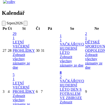
Kalendář
Srpen
2026
Po
Út
St
Čt
Pá
So
Ne
29
2
1
1
1
1
LETNÍ
DĚTSKÉ
VAČKÁŘOVO
VEČERNÍ
SPORTOVN
HUDEBNÍ
27
28
PROHLÍDKY
30
31
ODPOLED
LÉTO
Zobrazit
Zobrazit
Zobrazit
všechny
všechny
všechny
záznamy ze
záznamy ze
záznamy ze dne
dne
dne
8
5
2
1
VAČKÁŘOVO
LETNÍ
HUDEBNÍ
VEČERNÍ
LÉTO
DEN S
3
4
PROHLÍDKY
6
7
9
FOTBALEM
Zobrazit
VE ZBIROZE
všechny
Zobrazit
záznamy ze