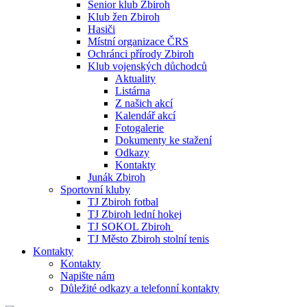
Senior klub Zbiroh
Klub žen Zbiroh
Hasiči
Místní organizace ČRS
Ochránci přírody Zbiroh
Klub vojenských důchodců
Aktuality
Listárna
Z našich akcí
Kalendář akcí
Fotogalerie
Dokumenty ke stažení
Odkazy
Kontakty
Junák Zbiroh
Sportovní kluby
TJ Zbiroh fotbal
TJ Zbiroh lední hokej
TJ SOKOL Zbiroh
TJ Město Zbiroh stolní tenis
Kontakty
Kontakty
Napište nám
Důležité odkazy a telefonní kontakty