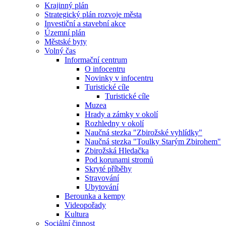
Krajinný plán
Strategický plán rozvoje města
Investiční a stavební akce
Územní plán
Městské byty
Volný čas
Informační centrum
O infocentru
Novinky v infocentru
Turistické cíle
Turistické cíle
Muzea
Hrady a zámky v okolí
Rozhledny v okolí
Naučná stezka "Zbirožské vyhlídky"
Naučná stezka "Toulky Starým Zbirohem"
Zbirožská Hledačka
Pod korunami stromů
Skryté příběhy
Stravování
Ubytování
Berounka a kempy
Videopořady
Kultura
Sociální činnost