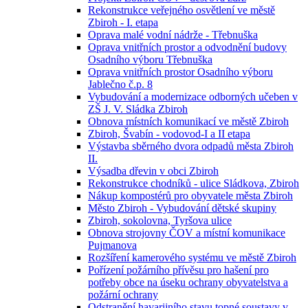
Rekonstrukce veřejného osvětlení ve městě
Zbiroh - I. etapa
Oprava malé vodní nádrže - Třebnuška
Oprava vnitřních prostor a odvodnění budovy
Osadního výboru Třebnuška
Oprava vnitřních prostor Osadního výboru
Jablečno č.p. 8
Vybudování a modernizace odborných učeben v
ZŠ J. V. Sládka Zbiroh
Obnova místních komunikací ve městě Zbiroh
Zbiroh, Švabín - vodovod-I a II etapa
Výstavba sběrného dvora odpadů města Zbiroh
II.
Výsadba dřevin v obci Zbiroh
Rekonstrukce chodníků - ulice Sládkova, Zbiroh
Nákup kompostérů pro obyvatele města Zbiroh
Město Zbiroh - Vybudování dětské skupiny
Zbiroh, sokolovna, Tyršova ulice
Obnova strojovny ČOV a místní komunikace
Pujmanova
Rozšíření kamerového systému ve městě Zbiroh
Pořízení požárního přívěsu pro hašení pro
potřeby obce na úseku ochrany obyvatelstva a
požární ochrany
Odstranění havarijního stavu topné soustavy v