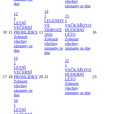
všechny
dne
záznamy ze dne
14
12
1
15
1
LEGENDY
1
LETNÍ
VE
VAČKÁŘOVO
VEČERNÍ
ZBIROZE
HUDEBNÍ
10
11
PROHLÍDKY
13
16
2026
LÉTO
Zobrazit
Zobrazit
Zobrazit
všechny
všechny
všechny
záznamy ze
záznamy ze
záznamy ze dne
dne
dne
19
22
1
1
LETNÍ
VAČKÁŘOVO
VEČERNÍ
HUDEBNÍ
17
18
PROHLÍDKY
20
21
23
LÉTO
Zobrazit
Zobrazit
všechny
všechny
záznamy ze
záznamy ze dne
dne
26
1
LETNÍ