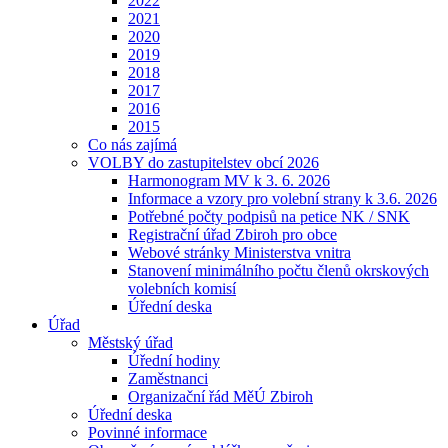
2022
2021
2020
2019
2018
2017
2016
2015
Co nás zajímá
VOLBY do zastupitelstev obcí 2026
Harmonogram MV k 3. 6. 2026
Informace a vzory pro volební strany k 3.6. 2026
Potřebné počty podpisů na petice NK / SNK
Registrační úřad Zbiroh pro obce
Webové stránky Ministerstva vnitra
Stanovení minimálního počtu členů okrskových
volebních komisí
Úřední deska
Úřad
Městský úřad
Úřední hodiny
Zaměstnanci
Organizační řád MěÚ Zbiroh
Úřední deska
Povinné informace