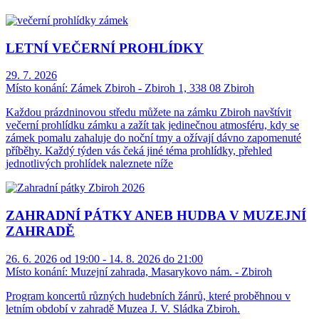
LETNÍ VEČERNÍ PROHLÍDKY
29. 7. 2026
Místo konání:
Zámek Zbiroh - Zbiroh 1, 338 08 Zbiroh
Každou prázdninovou středu můžete na zámku Zbiroh navštívit
večerní prohlídku zámku a zažít tak jedinečnou atmosféru, kdy se
zámek pomalu zahaluje do noční tmy a ožívají dávno zapomenuté
příběhy. Každý týden vás čeká jiné téma prohlídky, přehled
jednotlivých prohlídek naleznete níže
ZAHRADNÍ PÁTKY ANEB HUDBA V MUZEJNÍ
ZAHRADĚ
26. 6. 2026 od 19:00 - 14. 8. 2026 do 21:00
Místo konání:
Muzejní zahrada, Masarykovo nám. - Zbiroh
Program koncertů různých hudebních žánrů, které proběhnou v
letním období v zahradě Muzea J. V. Sládka Zbiroh.