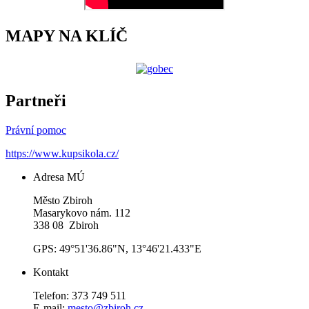
MAPY NA KLÍČ
Partneři
Právní pomoc
https://www.kupsikola.cz/
Adresa MÚ
Město Zbiroh
Masarykovo nám. 112
338 08 Zbiroh
GPS: 49°51'36.86"N, 13°46'21.433"E
Kontakt
Telefon: 373 749 511
E-mail:
mesto@zbiroh.cz