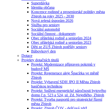
Superdávka
Identita občana
Koncepce rodinné a proseniorské politiky města
Zbiroh na roky 2025 - 2030
Nová zelená úsporám 2026
Služba pro seniory
Sociální automobil
Sociální činnost - dokumenty
Obec přátelská rodině a seniorům 2024
Obec přátelská rodině a seniorům 2023
Děti ze ZUŠ Zbiroh potěšily seniory
Bábovkový den
Dotace
Projekty dotačních titulů
Projekt: Modernizace přípraven pokrmů v
budově MŠ
Projekt: Regenerace aleje Špacírka ve městě
Zbiroh
Projekt: Vybavení SDH JPO II Města Zbiroh
hasičskou technikou
Projekt: Sníženi energetické náročnosti bytového
domu č.p. 523 a 524, ul. Zd. Nejedlého, Zbiroh
Projekt: Tvorba pasportů pro strategické řízení
města Zbiroh
Projekt: Zbiroh ČOV - dešťová zdrž