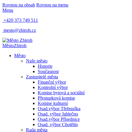
Rovnou na obsah
Rovnou na menu
Menu
+420 373 749 511
mesto@zbiroh.cz
Město
Zbiroh
Město
Naše město
Historie
Současnost
Zastupitelé města
Finanční výbor
Kontrolní výbor
Komise bytová a sociální
Přestupková komise
Komise kulturní
Osad.výbor Třebnuška
Osad. výbor Jablečno
Osad.výbor Přísednice
Osad. výbor Chotětín
Rada města