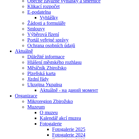
Obecně závazné vyhlášky a směrnice
Klikací rozpočet
E-podatelna
Vyhlášky
Žádosti a formuláře
Smlouvy
Výběrová řízení
Portál veřejné správy
Ochrana osobních údajů
Aktuálně
Důležité informace
Hlášení městského rozhlasu
Měsíčník Zbirožsko
Plzeňská karta
Jízdní řády
Ukrajina Україна
Aktuálně - на даний момент
Organizace
Mikroregion Zbirožsko
Muzeum
O muzeu
Kalendář akcí muzea
Fotogalerie
Fotogalerie 2025
Fotogalerie 2024