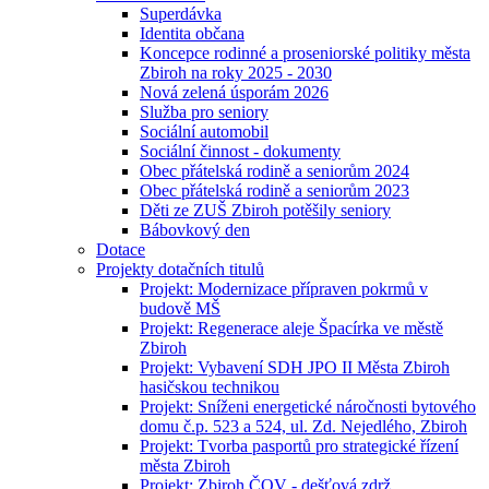
Superdávka
Identita občana
Koncepce rodinné a proseniorské politiky města
Zbiroh na roky 2025 - 2030
Nová zelená úsporám 2026
Služba pro seniory
Sociální automobil
Sociální činnost - dokumenty
Obec přátelská rodině a seniorům 2024
Obec přátelská rodině a seniorům 2023
Děti ze ZUŠ Zbiroh potěšily seniory
Bábovkový den
Dotace
Projekty dotačních titulů
Projekt: Modernizace přípraven pokrmů v
budově MŠ
Projekt: Regenerace aleje Špacírka ve městě
Zbiroh
Projekt: Vybavení SDH JPO II Města Zbiroh
hasičskou technikou
Projekt: Sníženi energetické náročnosti bytového
domu č.p. 523 a 524, ul. Zd. Nejedlého, Zbiroh
Projekt: Tvorba pasportů pro strategické řízení
města Zbiroh
Projekt: Zbiroh ČOV - dešťová zdrž