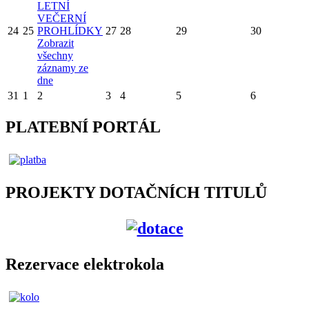
LETNÍ
VEČERNÍ
24
25
PROHLÍDKY
27
28
29
30
Zobrazit
všechny
záznamy ze
dne
31
1
2
3
4
5
6
PLATEBNÍ PORTÁL
PROJEKTY DOTAČNÍCH TITULŮ
Rezervace elektrokola