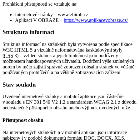
Prohlášení přístupnosti se vztahuje na:
Internetové stránky – www.zbiroh.cz
Aplikaci V OBRAZE –
https://www.aplikacevobraze.cz/
Struktura informací
Struktura informací na stránkách byla vytvořena podle specifikace
W3C
HTML
5 a vizuálně naformátována kaskádovými styly
(
CSS
3) – vzhled stránek a jejich funkčnost jsou podřízeny
možnostem handicapovaných uživatelů. Dodržení výše zmíněných
norem by mělo zajistit správné zobrazení obsahu stránek ve většině
používaných prohlížečů a na většině zobrazovacích zařízení.
Stav souladu
Uvedené internetové stránky a mobilní aplikace jsou částečně
v souladu s EN 301 549 V2 1.2 a standardem
WCAG
2.1 z důvodu
nedostatečně přístupného obsahu anebo výjimek uvedených níže.
Přístupnost obsahu
Na internetových stránkách a v mobilní aplikaci jsou informace
nabízeny i v podobě dokumentů formátu DOC, DOCX, XLS,