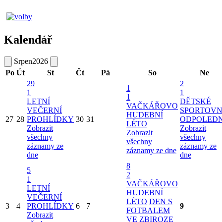
Kalendář
Srpen
2026
Po
Út
St
Čt
Pá
So
Ne
29
2
1
1
1
1
LETNÍ
DĚTSKÉ
VAČKÁŘOVO
VEČERNÍ
SPORTOVN
HUDEBNÍ
27
28
PROHLÍDKY
30
31
ODPOLED
LÉTO
Zobrazit
Zobrazit
Zobrazit
všechny
všechny
všechny
záznamy ze
záznamy ze
záznamy ze dne
dne
dne
8
5
2
1
VAČKÁŘOVO
LETNÍ
HUDEBNÍ
VEČERNÍ
LÉTO
DEN S
3
4
PROHLÍDKY
6
7
9
FOTBALEM
Zobrazit
VE ZBIROZE