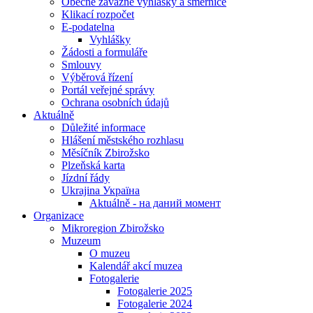
Obecně závazné vyhlášky a směrnice
Klikací rozpočet
E-podatelna
Vyhlášky
Žádosti a formuláře
Smlouvy
Výběrová řízení
Portál veřejné správy
Ochrana osobních údajů
Aktuálně
Důležité informace
Hlášení městského rozhlasu
Měsíčník Zbirožsko
Plzeňská karta
Jízdní řády
Ukrajina Україна
Aktuálně - на даний момент
Organizace
Mikroregion Zbirožsko
Muzeum
O muzeu
Kalendář akcí muzea
Fotogalerie
Fotogalerie 2025
Fotogalerie 2024