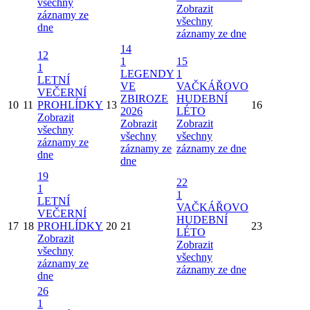
všechny
Zobrazit
záznamy ze
všechny
dne
záznamy ze dne
14
12
1
15
1
LEGENDY
1
LETNÍ
VE
VAČKÁŘOVO
VEČERNÍ
ZBIROZE
HUDEBNÍ
10
11
PROHLÍDKY
13
16
2026
LÉTO
Zobrazit
Zobrazit
Zobrazit
všechny
všechny
všechny
záznamy ze
záznamy ze
záznamy ze dne
dne
dne
19
22
1
1
LETNÍ
VAČKÁŘOVO
VEČERNÍ
HUDEBNÍ
17
18
PROHLÍDKY
20
21
23
LÉTO
Zobrazit
Zobrazit
všechny
všechny
záznamy ze
záznamy ze dne
dne
26
1