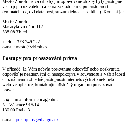
Město Zbiroh má za cíl, aby jím spravované služby byly přístupné
všem jejím uživatelům a to na základě principů přístupnosti
(vnímatelnost, ovladatelnost, srozumitelnost a stabilita). Kontakt je:
Město Zbiroh
Masarykovo nám. 112
338 08 Zbiroh
telefon: 373 749 522
e-mail: mesto@zbiroh.cz
Postupy pro prosazování práva
V případě, že Vám nebyla poskytnuta odpověď nebo poskytnutá
odpověď je neadekvátní či neuspokojivá v souvislosti s Vaší žádostí
či oznámením ohledně přístupnosti internetových stránek nebo
webové aplikace, kontaktujte příslušný orgán pro prosazování
práva:
Digitální a informační agentura
Na Vápence 915/14
130 00 Praha 3
e-mail:
pristupnost@dia.gov.cz