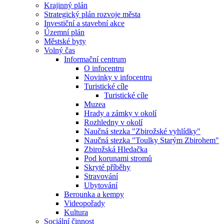
Krajinný plán
Strategický plán rozvoje města
Investiční a stavební akce
Územní plán
Městské byty
Volný čas
Informační centrum
O infocentru
Novinky v infocentru
Turistické cíle
Turistické cíle
Muzea
Hrady a zámky v okolí
Rozhledny v okolí
Naučná stezka "Zbirožské vyhlídky"
Naučná stezka "Toulky Starým Zbirohem"
Zbirožská Hledačka
Pod korunami stromů
Skryté příběhy
Stravování
Ubytování
Berounka a kempy
Videopořady
Kultura
Sociální činnost