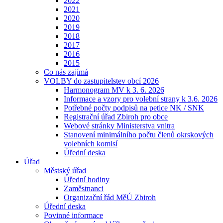
2022
2021
2020
2019
2018
2017
2016
2015
Co nás zajímá
VOLBY do zastupitelstev obcí 2026
Harmonogram MV k 3. 6. 2026
Informace a vzory pro volební strany k 3.6. 2026
Potřebné počty podpisů na petice NK / SNK
Registrační úřad Zbiroh pro obce
Webové stránky Ministerstva vnitra
Stanovení minimálního počtu členů okrskových
volebních komisí
Úřední deska
Úřad
Městský úřad
Úřední hodiny
Zaměstnanci
Organizační řád MěÚ Zbiroh
Úřední deska
Povinné informace