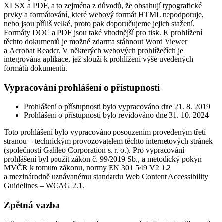
XLSX a PDF, a to zejména z důvodů, že obsahují typografické
prvky a formátování, které webový formát HTML nepodporuje,
nebo jsou příliš velké, proto pak doporučujeme jejich stažení.
Formáty DOC a PDF jsou také vhodnější pro tisk. K prohlížení
těchto dokumentů je možné zdarma stáhnout Word Viewer
a Acrobat Reader. V některých webových prohlížečích je
integrována aplikace, jež slouží k prohlížení výše uvedených
formátů dokumentů.
Vypracování prohlášení o přístupnosti
Prohlášení o přístupnosti bylo vypracováno dne 21. 8. 2019
Prohlášení o přístupnosti bylo revidováno dne 31. 10. 2024
Toto prohlášení bylo vypracováno posouzením provedeným třetí
stranou – technickým provozovatelem těchto internetových stránek
(společností Galileo Corporation s. r. o.). Pro vypracování
prohlášení byl použit zákon č. 99/2019 Sb., a metodický pokyn
MVČR k tomuto zákonu, normy EN 301 549 V2 1.2
a mezinárodně uznávanému standardu Web Content Accessibility
Guidelines – WCAG 2.1.
Zpětná vazba