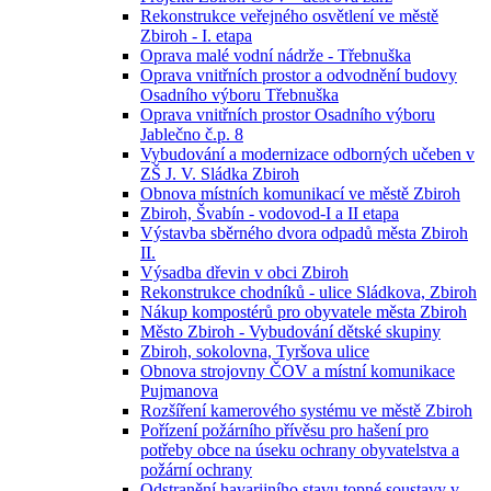
Rekonstrukce veřejného osvětlení ve městě
Zbiroh - I. etapa
Oprava malé vodní nádrže - Třebnuška
Oprava vnitřních prostor a odvodnění budovy
Osadního výboru Třebnuška
Oprava vnitřních prostor Osadního výboru
Jablečno č.p. 8
Vybudování a modernizace odborných učeben v
ZŠ J. V. Sládka Zbiroh
Obnova místních komunikací ve městě Zbiroh
Zbiroh, Švabín - vodovod-I a II etapa
Výstavba sběrného dvora odpadů města Zbiroh
II.
Výsadba dřevin v obci Zbiroh
Rekonstrukce chodníků - ulice Sládkova, Zbiroh
Nákup kompostérů pro obyvatele města Zbiroh
Město Zbiroh - Vybudování dětské skupiny
Zbiroh, sokolovna, Tyršova ulice
Obnova strojovny ČOV a místní komunikace
Pujmanova
Rozšíření kamerového systému ve městě Zbiroh
Pořízení požárního přívěsu pro hašení pro
potřeby obce na úseku ochrany obyvatelstva a
požární ochrany
Odstranění havarijního stavu topné soustavy v