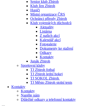
Senior klub Zbiroh
Klub žen Zbiroh
Hasiči
Místní organizace ČRS
Ochránci přírody Zbiroh
Klub vojenských důchodců
Aktuality
Listárna
Z našich akcí
Kalendář akcí
Fotogalerie
Dokumenty ke stažení
Odkazy
Kontakty
Junák Zbiroh
Sportovní kluby
TJ Zbiroh fotbal
TJ Zbiroh lední hokej
TJ SOKOL Zbiroh
TJ Město Zbiroh stolní tenis
Kontakty
Kontakty
Napište nám
Důležité odkazy a telefonní kontakty