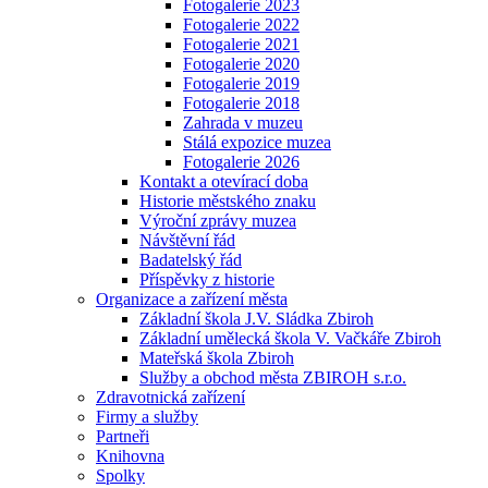
Fotogalerie 2023
Fotogalerie 2022
Fotogalerie 2021
Fotogalerie 2020
Fotogalerie 2019
Fotogalerie 2018
Zahrada v muzeu
Stálá expozice muzea
Fotogalerie 2026
Kontakt a otevírací doba
Historie městského znaku
Výroční zprávy muzea
Návštěvní řád
Badatelský řád
Příspěvky z historie
Organizace a zařízení města
Základní škola J.V. Sládka Zbiroh
Základní umělecká škola V. Vačkáře Zbiroh
Mateřská škola Zbiroh
Služby a obchod města ZBIROH s.r.o.
Zdravotnická zařízení
Firmy a služby
Partneři
Knihovna
Spolky