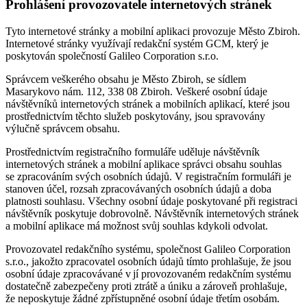
Prohlášení provozovatele internetových stránek
Tyto internetové stránky a mobilní aplikaci provozuje Město Zbiroh.
Internetové stránky využívají redakční systém GCM, který je
poskytován společností Galileo Corporation s.r.o.
Správcem veškerého obsahu je Město Zbiroh, se sídlem
Masarykovo nám. 112, 338 08 Zbiroh. Veškeré osobní údaje
návštěvníků internetových stránek a mobilních aplikací, které jsou
prostřednictvím těchto služeb poskytovány, jsou spravovány
výlučně správcem obsahu.
Prostřednictvím registračního formuláře uděluje návštěvník
internetových stránek a mobilní aplikace správci obsahu souhlas
se zpracováním svých osobních údajů. V registračním formuláři je
stanoven účel, rozsah zpracovávaných osobních údajů a doba
platnosti souhlasu. Všechny osobní údaje poskytované při registraci
návštěvník poskytuje dobrovolně. Návštěvník internetových stránek
a mobilní aplikace má možnost svůj souhlas kdykoli odvolat.
Provozovatel redakčního systému, společnost Galileo Corporation
s.r.o., jakožto zpracovatel osobních údajů tímto prohlašuje, že jsou
osobní údaje zpracovávané v jí provozovaném redakčním systému
dostatečně zabezpečeny proti ztrátě a úniku a zároveň prohlašuje,
že neposkytuje žádné zpřístupněné osobní údaje třetím osobám.