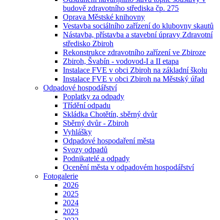
budově zdravotního střediska čp. 275
Oprava Městské knihovny
Vestavba sociálního zařízení do klubovny skautů
Nástavba, přístavba a stavební úpravy Zdravotní
středisko Zbiroh
Rekonstrukce zdravotního zařízení ve Zbiroze
Zbiroh, Švabín - vodovod-I a II etapa
Instalace FVE v obci Zbiroh na základní školu
Instalace FVE v obci Zbiroh na Městský úřad
Odpadové hospodářství
Poplatky za odpady
Třídění odpadu
Skládka Chotětín, sběrný dvůr
Sběrný dvůr - Zbiroh
Vyhlášky
Odpadové hospodaření města
Svozy odpadů
Podnikatelé a odpady
Ocenění města v odpadovém hospodářství
Fotogalerie
2026
2025
2024
2023