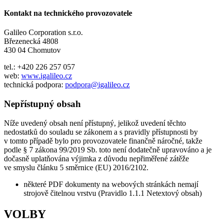
Kontakt na technického provozovatele
Galileo Corporation s.r.o.
Březenecká 4808
430 04 Chomutov
tel.: +420 226 257 057
web:
www.igalileo.cz
technická podpora:
podpora@igalileo.cz
Nepřístupný obsah
Níže uvedený obsah není přístupný, jelikož uvedení těchto
nedostatků do souladu se zákonem a s pravidly přístupnosti by
v tomto případě bylo pro provozovatele finančně náročné, takže
podle § 7 zákona 99/2019 Sb. toto není dodatečně upravováno a je
dočasně uplatňována výjimka z důvodu nepřiměřené zátěže
ve smyslu článku 5 směrnice (EU) 2016/2102.
některé PDF dokumenty na webových stránkách nemají
strojově čitelnou vrstvu (Pravidlo 1.1.1 Netextový obsah)
VOLBY