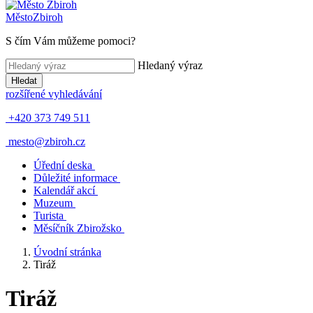
Město
Zbiroh
S čím Vám můžeme pomoci?
Hledaný výraz
Hledat
rozšířené vyhledávání
+420 373 749 511
mesto@zbiroh.cz
Úřední deska
Důležité informace
Kalendář akcí
Muzeum
Turista
Měsíčník Zbirožsko
Úvodní stránka
Tiráž
Tiráž