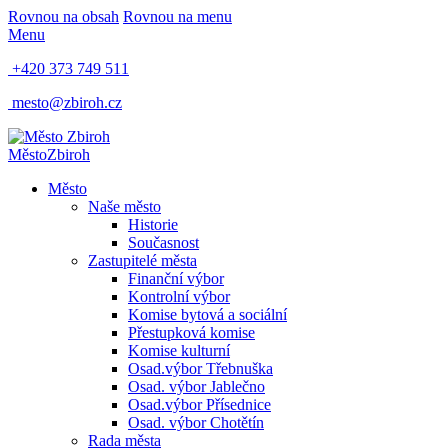
Rovnou na obsah
Rovnou na menu
Menu
+420 373 749 511
mesto@zbiroh.cz
Město
Zbiroh
Město
Naše město
Historie
Současnost
Zastupitelé města
Finanční výbor
Kontrolní výbor
Komise bytová a sociální
Přestupková komise
Komise kulturní
Osad.výbor Třebnuška
Osad. výbor Jablečno
Osad.výbor Přísednice
Osad. výbor Chotětín
Rada města