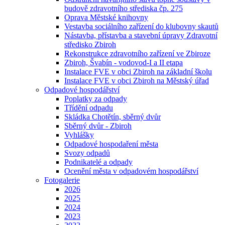
budově zdravotního střediska čp. 275
Oprava Městské knihovny
Vestavba sociálního zařízení do klubovny skautů
Nástavba, přístavba a stavební úpravy Zdravotní
středisko Zbiroh
Rekonstrukce zdravotního zařízení ve Zbiroze
Zbiroh, Švabín - vodovod-I a II etapa
Instalace FVE v obci Zbiroh na základní školu
Instalace FVE v obci Zbiroh na Městský úřad
Odpadové hospodářství
Poplatky za odpady
Třídění odpadu
Skládka Chotětín, sběrný dvůr
Sběrný dvůr - Zbiroh
Vyhlášky
Odpadové hospodaření města
Svozy odpadů
Podnikatelé a odpady
Ocenění města v odpadovém hospodářství
Fotogalerie
2026
2025
2024
2023