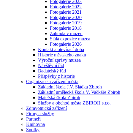
Fotogalerie 2023
Fotogalerie 2022
Fotogalerie 2021
Fotogalerie 2020
Fotogalerie 2019
Fotogalerie 2018
Zahrada v muzeu
Stálá expozice muzea
Fotogalerie 2026
Kontakt a otevírací doba
Historie městského znaku
Výroční zprávy muzea
Návštěvní řád
Badatelský řád
Příspěvky z historie
Organizace a zařízení města
Základní škola J.V. Sládka Zbiroh
Základní umělecká škola V. Vačkáře Zbiroh
Mateřská škola Zbiroh
Služby a obchod města ZBIROH s.r.o.
Zdravotnická zařízení
Firmy a služby
Partneři
Knihovna
Spolky