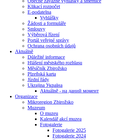
Obecně závazné vyhlášky a směrnice
Klikací rozpočet
E-podatelna
Vyhlášky
Žádosti a formuláře
Smlouvy
Výběrová řízení
Portál veřejné správy
Ochrana osobních údajů
Aktuálně
Důležité informace
Hlášení městského rozhlasu
Měsíčník Zbirožsko
Plzeňská karta
Jízdní řády
Ukrajina Україна
Aktuálně - на даний момент
Organizace
Mikroregion Zbirožsko
Muzeum
O muzeu
Kalendář akcí muzea
Fotogalerie
Fotogalerie 2025
Fotogalerie 2024