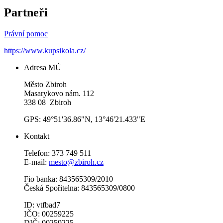
Partneři
Právní pomoc
https://www.kupsikola.cz/
Adresa MÚ
Město Zbiroh
Masarykovo nám. 112
338 08 Zbiroh
GPS: 49°51'36.86"N, 13°46'21.433"E
Kontakt
Telefon: 373 749 511
E-mail:
mesto@zbiroh.cz
Fio banka: 843565309/2010
Česká Spořitelna: 843565309/0800
ID: vtfbad7
IČO: 00259225
DIČ: 00259225