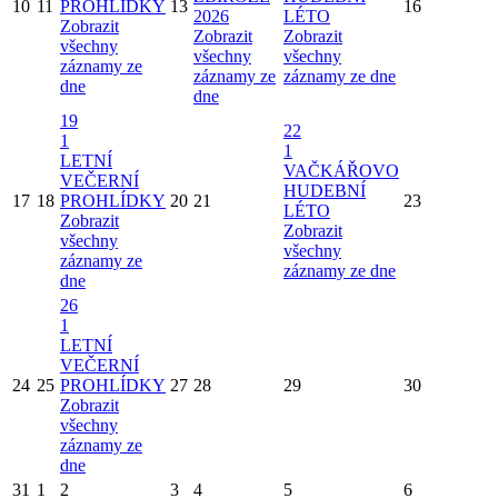
10
11
PROHLÍDKY
13
16
2026
LÉTO
Zobrazit
Zobrazit
Zobrazit
všechny
všechny
všechny
záznamy ze
záznamy ze
záznamy ze dne
dne
dne
19
22
1
1
LETNÍ
VAČKÁŘOVO
VEČERNÍ
HUDEBNÍ
17
18
PROHLÍDKY
20
21
23
LÉTO
Zobrazit
Zobrazit
všechny
všechny
záznamy ze
záznamy ze dne
dne
26
1
LETNÍ
VEČERNÍ
24
25
PROHLÍDKY
27
28
29
30
Zobrazit
všechny
záznamy ze
dne
31
1
2
3
4
5
6