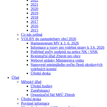
2022
2021
2020
2019
2018
2017
2016
2015
Co nás zajímá
VOLBY do zastupitelstev obcí 2026
Harmonogram MV k 3. 6. 2026
Informace a vzory pro volební strany k 3.6. 2026
Potřebné počty podpisů na petice NK / SNK
Registrační úřad Zbiroh pro obce
Webové stránky Ministerstva vnitra
Stanovení minimálního počtu členů okrskových
volebních komisí
Úřední deska
Úřad
Městský úřad
Úřední hodiny
Zaměstnanci
Organizační řád MěÚ Zbiroh
Úřední deska
Povinné informace