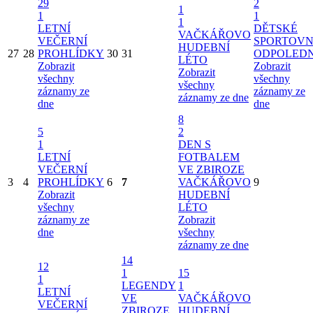
29
2
1
1
1
1
LETNÍ
DĚTSKÉ
VAČKÁŘOVO
VEČERNÍ
SPORTOVN
HUDEBNÍ
27
28
PROHLÍDKY
30
31
ODPOLED
LÉTO
Zobrazit
Zobrazit
Zobrazit
všechny
všechny
všechny
záznamy ze
záznamy ze
záznamy ze dne
dne
dne
8
5
2
1
DEN S
LETNÍ
FOTBALEM
VEČERNÍ
VE ZBIROZE
3
4
PROHLÍDKY
6
7
VAČKÁŘOVO
9
Zobrazit
HUDEBNÍ
všechny
LÉTO
záznamy ze
Zobrazit
dne
všechny
záznamy ze dne
14
12
1
15
1
LEGENDY
1
LETNÍ
VE
VAČKÁŘOVO
VEČERNÍ
ZBIROZE
HUDEBNÍ