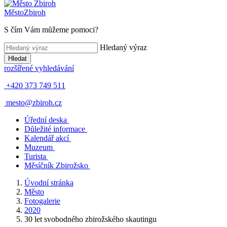
Město
Zbiroh
S čím Vám můžeme pomoci?
Hledaný výraz
Hledat
rozšířené vyhledávání
+420 373 749 511
mesto@zbiroh.cz
Úřední deska
Důležité informace
Kalendář akcí
Muzeum
Turista
Měsíčník Zbirožsko
Úvodní stránka
Město
Fotogalerie
2020
30 let svobodného zbirožského skautingu