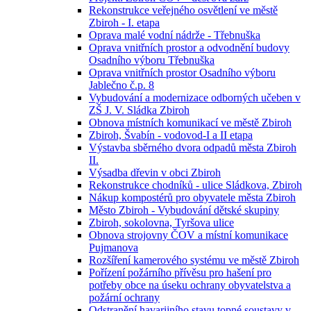
Rekonstrukce veřejného osvětlení ve městě
Zbiroh - I. etapa
Oprava malé vodní nádrže - Třebnuška
Oprava vnitřních prostor a odvodnění budovy
Osadního výboru Třebnuška
Oprava vnitřních prostor Osadního výboru
Jablečno č.p. 8
Vybudování a modernizace odborných učeben v
ZŠ J. V. Sládka Zbiroh
Obnova místních komunikací ve městě Zbiroh
Zbiroh, Švabín - vodovod-I a II etapa
Výstavba sběrného dvora odpadů města Zbiroh
II.
Výsadba dřevin v obci Zbiroh
Rekonstrukce chodníků - ulice Sládkova, Zbiroh
Nákup kompostérů pro obyvatele města Zbiroh
Město Zbiroh - Vybudování dětské skupiny
Zbiroh, sokolovna, Tyršova ulice
Obnova strojovny ČOV a místní komunikace
Pujmanova
Rozšíření kamerového systému ve městě Zbiroh
Pořízení požárního přívěsu pro hašení pro
potřeby obce na úseku ochrany obyvatelstva a
požární ochrany
Odstranění havarijního stavu topné soustavy v