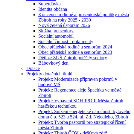
Superdávka
Identita občana
Koncepce rodinné a proseniorské politiky města
Zbiroh na roky 2025 - 2030
Nová zelená úsporám 2026
Služba pro seniory
Sociální automobil
Sociální činnost - dokumenty
Obec přátelská rodině a seniorům 2024
Obec přátelská rodině a seniorům 2023
Děti ze ZUŠ Zbiroh potěšily seniory
Bábovkový den
Dotace
Projekty dotačních titulů
Projekt: Modernizace přípraven pokrmů v
budově MŠ
Projekt: Regenerace aleje Špacírka ve městě
Zbiroh
Projekt: Vybavení SDH JPO II Města Zbiroh
hasičskou technikou
Projekt: Sníženi energetické náročnosti bytového
domu č.p. 523 a 524, ul. Zd. Nejedlého, Zbiroh
Projekt: Tvorba pasportů pro strategické řízení
města Zbiroh
Projekt: Zbiroh ČOV - dešťová zdrž