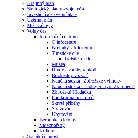
Krajinný plán
Strategický plán rozvoje města
Investiční a stavební akce
Územní plán
Městské byty
Volný čas
Informační centrum
O infocentru
Novinky v infocentru
Turistické cíle
Turistické cíle
Muzea
Hrady a zámky v okolí
Rozhledny v okolí
Naučná stezka "Zbirožské vyhlídky"
Naučná stezka "Toulky Starým Zbirohem"
Zbirožská Hledačka
Pod korunami stromů
Skryté příběhy
Stravování
Ubytování
Berounka a kempy
Videopořady
Kultura
Sociální činnost