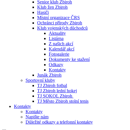
Senior klub Zbiroh
Klub žen Zbiroh
Hasiči
Místní organizace ČRS
Ochránci přírody Zbiroh
Klub vojenských důchodců
Aktuality
Listárna
Z našich akcí
Kalendář akcí
Fotogalerie
Dokumenty ke stažení
Odkazy
Kontakty
Junák Zbiroh
Sportovní kluby
TJ Zbiroh fotbal
TJ Zbiroh lední hokej
TJ SOKOL Zbiroh
TJ Město Zbiroh stolní tenis
Kontakty
Kontakty
Napište nám
Důležité odkazy a telefonní kontakty