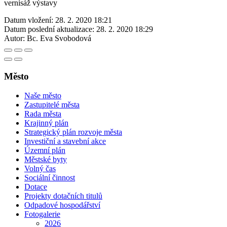
vernisáž výstavy
Datum vložení:
28. 2. 2020 18:21
Datum poslední aktualizace:
28. 2. 2020 18:29
Autor:
Bc. Eva Svobodová
Město
Naše město
Zastupitelé města
Rada města
Krajinný plán
Strategický plán rozvoje města
Investiční a stavební akce
Územní plán
Městské byty
Volný čas
Sociální činnost
Dotace
Projekty dotačních titulů
Odpadové hospodářství
Fotogalerie
2026