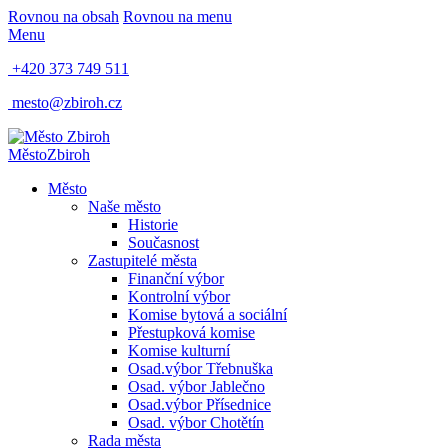
Rovnou na obsah
Rovnou na menu
Menu
+420 373 749 511
mesto@zbiroh.cz
Město
Zbiroh
Město
Naše město
Historie
Současnost
Zastupitelé města
Finanční výbor
Kontrolní výbor
Komise bytová a sociální
Přestupková komise
Komise kulturní
Osad.výbor Třebnuška
Osad. výbor Jablečno
Osad.výbor Přísednice
Osad. výbor Chotětín
Rada města