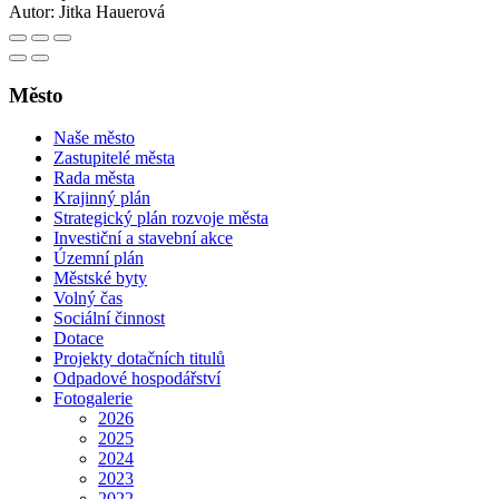
Autor:
Jitka Hauerová
Město
Naše město
Zastupitelé města
Rada města
Krajinný plán
Strategický plán rozvoje města
Investiční a stavební akce
Územní plán
Městské byty
Volný čas
Sociální činnost
Dotace
Projekty dotačních titulů
Odpadové hospodářství
Fotogalerie
2026
2025
2024
2023
2022