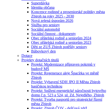
Superdávka
Identita občana
Koncepce rodinné a proseniorské politiky města
Zbiroh na roky 2025 - 2030
Nová zelená úsporám 2026
Služba pro seniory
Sociální automobil
Sociální činnost - dokumenty
Obec přátelská rodině a seniorům 2024
Obec přátelská rodině a seniorům 2023
Děti ze ZUŠ Zbiroh potěšily seniory
Bábovkový den
Dotace
Projekty dotačních titulů
Projekt: Modernizace přípraven pokrmů v
budově MŠ
Projekt: Regenerace aleje Špacírka ve městě
Zbiroh
Projekt: Vybavení SDH JPO II Města Zbiroh
hasičskou technikou
Projekt: Sníženi energetické náročnosti bytového
domu č.p. 523 a 524, ul. Zd. Nejedlého, Zbiroh
Projekt: Tvorba pasportů pro strategické řízení
města Zbiroh
Projekt: Zbiroh ČOV - dešťová zdrž