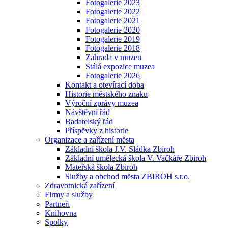
Fotogalerie 2023
Fotogalerie 2022
Fotogalerie 2021
Fotogalerie 2020
Fotogalerie 2019
Fotogalerie 2018
Zahrada v muzeu
Stálá expozice muzea
Fotogalerie 2026
Kontakt a otevírací doba
Historie městského znaku
Výroční zprávy muzea
Návštěvní řád
Badatelský řád
Příspěvky z historie
Organizace a zařízení města
Základní škola J.V. Sládka Zbiroh
Základní umělecká škola V. Vačkáře Zbiroh
Mateřská škola Zbiroh
Služby a obchod města ZBIROH s.r.o.
Zdravotnická zařízení
Firmy a služby
Partneři
Knihovna
Spolky