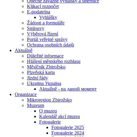
Obecně závazné vyhlášky a směrnice
Klikací rozpočet
E-podatelna
Vyhlášky
Žádosti a formuláře
Smlouvy
Výběrová řízení
Portál veřejné správy
Ochrana osobních údajů
Aktuálně
Důležité informace
Hlášení městského rozhlasu
Měsíčník Zbirožsko
Plzeňská karta
Jízdní řády
Ukrajina Україна
Aktuálně - на даний момент
Organizace
Mikroregion Zbirožsko
Muzeum
O muzeu
Kalendář akcí muzea
Fotogalerie
Fotogalerie 2025
Fotogalerie 2024