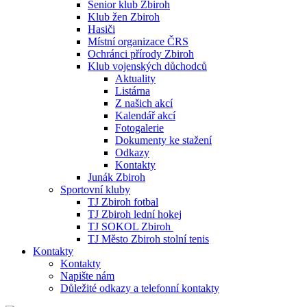
Senior klub Zbiroh
Klub žen Zbiroh
Hasiči
Místní organizace ČRS
Ochránci přírody Zbiroh
Klub vojenských důchodců
Aktuality
Listárna
Z našich akcí
Kalendář akcí
Fotogalerie
Dokumenty ke stažení
Odkazy
Kontakty
Junák Zbiroh
Sportovní kluby
TJ Zbiroh fotbal
TJ Zbiroh lední hokej
TJ SOKOL Zbiroh
TJ Město Zbiroh stolní tenis
Kontakty
Kontakty
Napište nám
Důležité odkazy a telefonní kontakty