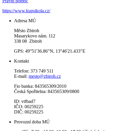
Právní pomoc
https://www.kupsikola.cz/
Adresa MÚ
Město Zbiroh
Masarykovo nám. 112
338 08 Zbiroh
GPS: 49°51'36.86"N, 13°46'21.433"E
Kontakt
Telefon: 373 749 511
E-mail:
mesto@zbiroh.cz
Fio banka: 843565309/2010
Česká Spořitelna: 843565309/0800
ID: vtfbad7
IČO: 00259225
DIČ: 00259225
Provozní doba MÚ