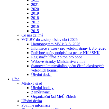
2022
2021
2020
2019
2018
2017
2016
2015
Co nás zajímá
VOLBY do zastupitelstev obcí 2026
Harmonogram MV k 3. 6. 2026
Informace a vzory pro volební strany k 3.6. 2026
Potřebné počty podpisů na petice NK / SNK
Registrační úřad Zbiroh pro obce
Webové stránky Ministerstva vnitra
Stanovení minimálního počtu členů okrskových
volebních komisí
Úřední deska
Úřad
Městský úřad
Úřední hodiny
Zaměstnanci
Organizační řád MěÚ Zbiroh
Úřední deska
Povinné informace