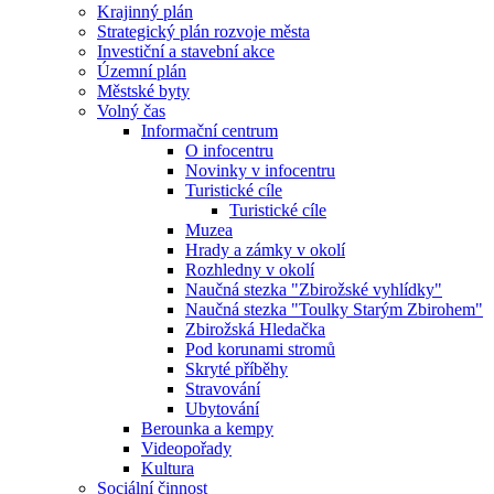
Krajinný plán
Strategický plán rozvoje města
Investiční a stavební akce
Územní plán
Městské byty
Volný čas
Informační centrum
O infocentru
Novinky v infocentru
Turistické cíle
Turistické cíle
Muzea
Hrady a zámky v okolí
Rozhledny v okolí
Naučná stezka "Zbirožské vyhlídky"
Naučná stezka "Toulky Starým Zbirohem"
Zbirožská Hledačka
Pod korunami stromů
Skryté příběhy
Stravování
Ubytování
Berounka a kempy
Videopořady
Kultura
Sociální činnost