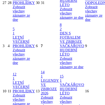
HUDEBNÍ
27
28
PROHLÍDKY
30
31
ODPOLED
LÉTO
Zobrazit
Zobrazit
Zobrazit
všechny
všechny
všechny
záznamy ze
záznamy ze
záznamy ze dne
dne
dne
8
5
2
1
DEN S
LETNÍ
FOTBALEM
VEČERNÍ
VE ZBIROZE
3
4
PROHLÍDKY
6
7
VAČKÁŘOVO
9
Zobrazit
HUDEBNÍ
všechny
LÉTO
záznamy ze
Zobrazit
dne
všechny
záznamy ze dne
14
12
1
15
1
LEGENDY
1
LETNÍ
VE
VAČKÁŘOVO
VEČERNÍ
ZBIROZE
HUDEBNÍ
10
11
PROHLÍDKY
13
16
2026
LÉTO
Zobrazit
Zobrazit
Zobrazit
všechny
všechny
všechny
záznamy ze