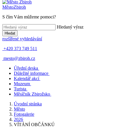
Město
Zbiroh
S čím Vám můžeme pomoci?
Hledaný výraz
Hledat
rozšířené vyhledávání
+420 373 749 511
mesto@zbiroh.cz
Úřední deska
Důležité informace
Kalendář akcí
Muzeum
Turista
Měsíčník Zbirožsko
Úvodní stránka
Město
Fotogalerie
2026
VÍTÁNÍ OBČÁNKÚ