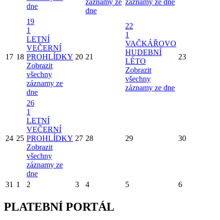
záznamy ze
záznamy ze dne
dne
dne
19
22
1
1
LETNÍ
VAČKÁŘOVO
VEČERNÍ
HUDEBNÍ
17
18
PROHLÍDKY
20
21
23
LÉTO
Zobrazit
Zobrazit
všechny
všechny
záznamy ze
záznamy ze dne
dne
26
1
LETNÍ
VEČERNÍ
24
25
PROHLÍDKY
27
28
29
30
Zobrazit
všechny
záznamy ze
dne
31
1
2
3
4
5
6
PLATEBNÍ PORTÁL