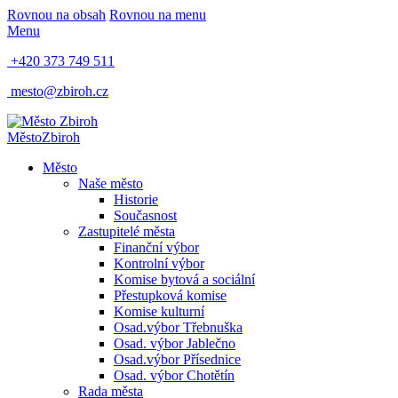
Rovnou na obsah
Rovnou na menu
Menu
+420 373 749 511
mesto@zbiroh.cz
Město
Zbiroh
Město
Naše město
Historie
Současnost
Zastupitelé města
Finanční výbor
Kontrolní výbor
Komise bytová a sociální
Přestupková komise
Komise kulturní
Osad.výbor Třebnuška
Osad. výbor Jablečno
Osad.výbor Přísednice
Osad. výbor Chotětín
Rada města