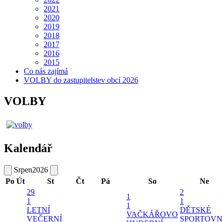
2021
2020
2019
2018
2017
2016
2015
Co nás zajímá
VOLBY do zastupitelstev obcí 2026
VOLBY
Kalendář
Srpen
2026
Po
Út
St
Čt
Pá
So
Ne
29
2
1
1
1
1
LETNÍ
DĚTSKÉ
VAČKÁŘOVO
VEČERNÍ
SPORTOVN