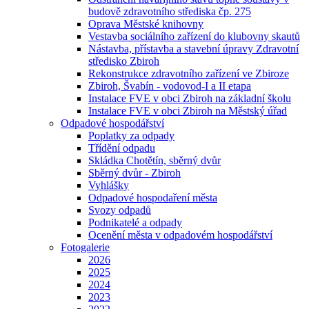
budově zdravotního střediska čp. 275
Oprava Městské knihovny
Vestavba sociálního zařízení do klubovny skautů
Nástavba, přístavba a stavební úpravy Zdravotní
středisko Zbiroh
Rekonstrukce zdravotního zařízení ve Zbiroze
Zbiroh, Švabín - vodovod-I a II etapa
Instalace FVE v obci Zbiroh na základní školu
Instalace FVE v obci Zbiroh na Městský úřad
Odpadové hospodářství
Poplatky za odpady
Třídění odpadu
Skládka Chotětín, sběrný dvůr
Sběrný dvůr - Zbiroh
Vyhlášky
Odpadové hospodaření města
Svozy odpadů
Podnikatelé a odpady
Ocenění města v odpadovém hospodářství
Fotogalerie
2026
2025
2024
2023