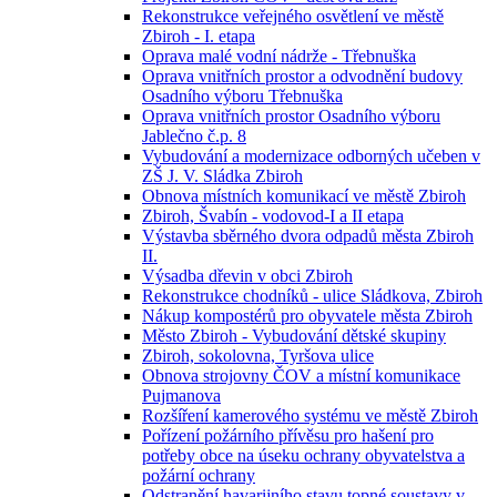
Rekonstrukce veřejného osvětlení ve městě
Zbiroh - I. etapa
Oprava malé vodní nádrže - Třebnuška
Oprava vnitřních prostor a odvodnění budovy
Osadního výboru Třebnuška
Oprava vnitřních prostor Osadního výboru
Jablečno č.p. 8
Vybudování a modernizace odborných učeben v
ZŠ J. V. Sládka Zbiroh
Obnova místních komunikací ve městě Zbiroh
Zbiroh, Švabín - vodovod-I a II etapa
Výstavba sběrného dvora odpadů města Zbiroh
II.
Výsadba dřevin v obci Zbiroh
Rekonstrukce chodníků - ulice Sládkova, Zbiroh
Nákup kompostérů pro obyvatele města Zbiroh
Město Zbiroh - Vybudování dětské skupiny
Zbiroh, sokolovna, Tyršova ulice
Obnova strojovny ČOV a místní komunikace
Pujmanova
Rozšíření kamerového systému ve městě Zbiroh
Pořízení požárního přívěsu pro hašení pro
potřeby obce na úseku ochrany obyvatelstva a
požární ochrany
Odstranění havarijního stavu topné soustavy v