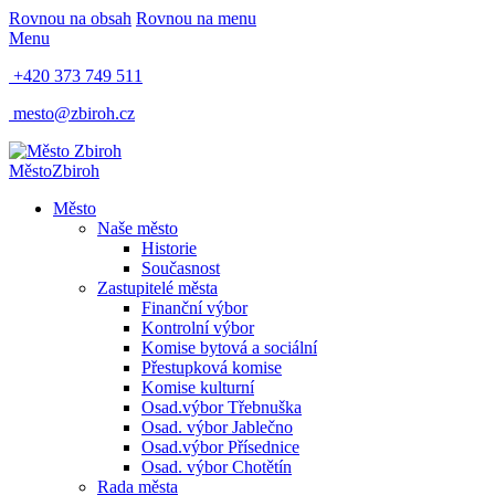
Rovnou na obsah
Rovnou na menu
Menu
+420 373 749 511
mesto@zbiroh.cz
Město
Zbiroh
Město
Naše město
Historie
Současnost
Zastupitelé města
Finanční výbor
Kontrolní výbor
Komise bytová a sociální
Přestupková komise
Komise kulturní
Osad.výbor Třebnuška
Osad. výbor Jablečno
Osad.výbor Přísednice
Osad. výbor Chotětín
Rada města