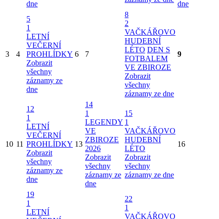
dne
dne
8
5
2
1
VAČKÁŘOVO
LETNÍ
HUDEBNÍ
VEČERNÍ
LÉTO
DEN S
3
4
PROHLÍDKY
6
7
9
FOTBALEM
Zobrazit
VE ZBIROZE
všechny
Zobrazit
záznamy ze
všechny
dne
záznamy ze dne
14
12
1
15
1
LEGENDY
1
LETNÍ
VE
VAČKÁŘOVO
VEČERNÍ
ZBIROZE
HUDEBNÍ
10
11
PROHLÍDKY
13
16
2026
LÉTO
Zobrazit
Zobrazit
Zobrazit
všechny
všechny
všechny
záznamy ze
záznamy ze
záznamy ze dne
dne
dne
19
22
1
1
LETNÍ
VAČKÁŘOVO