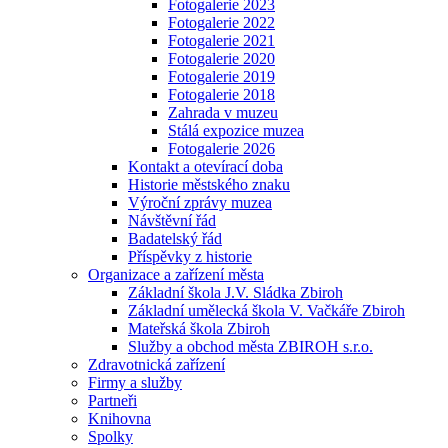
Fotogalerie 2023
Fotogalerie 2022
Fotogalerie 2021
Fotogalerie 2020
Fotogalerie 2019
Fotogalerie 2018
Zahrada v muzeu
Stálá expozice muzea
Fotogalerie 2026
Kontakt a otevírací doba
Historie městského znaku
Výroční zprávy muzea
Návštěvní řád
Badatelský řád
Příspěvky z historie
Organizace a zařízení města
Základní škola J.V. Sládka Zbiroh
Základní umělecká škola V. Vačkáře Zbiroh
Mateřská škola Zbiroh
Služby a obchod města ZBIROH s.r.o.
Zdravotnická zařízení
Firmy a služby
Partneři
Knihovna
Spolky