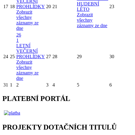
VEČERNÍ
HUDEBNÍ
17
18
PROHLÍDKY
20
21
23
LÉTO
Zobrazit
Zobrazit
všechny
všechny
záznamy ze
záznamy ze dne
dne
26
1
LETNÍ
VEČERNÍ
24
25
PROHLÍDKY
27
28
29
30
Zobrazit
všechny
záznamy ze
dne
31
1
2
3
4
5
6
PLATEBNÍ PORTÁL
PROJEKTY DOTAČNÍCH TITULŮ