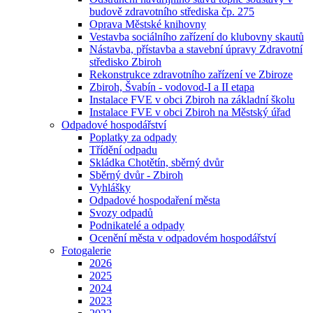
budově zdravotního střediska čp. 275
Oprava Městské knihovny
Vestavba sociálního zařízení do klubovny skautů
Nástavba, přístavba a stavební úpravy Zdravotní
středisko Zbiroh
Rekonstrukce zdravotního zařízení ve Zbiroze
Zbiroh, Švabín - vodovod-I a II etapa
Instalace FVE v obci Zbiroh na základní školu
Instalace FVE v obci Zbiroh na Městský úřad
Odpadové hospodářství
Poplatky za odpady
Třídění odpadu
Skládka Chotětín, sběrný dvůr
Sběrný dvůr - Zbiroh
Vyhlášky
Odpadové hospodaření města
Svozy odpadů
Podnikatelé a odpady
Ocenění města v odpadovém hospodářství
Fotogalerie
2026
2025
2024
2023