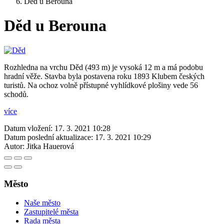
Děd u Berouna
Děd u Berouna
Rozhledna na vrchu Děd (493 m) je vysoká 12 m a má podobu
hradní věže. Stavba byla postavena roku 1893 Klubem českých
turistů. Na ochoz volně přístupné vyhlídkové plošiny vede 56
schodů.
více
Datum vložení:
17. 3. 2021 10:28
Datum poslední aktualizace:
17. 3. 2021 10:29
Autor:
Jitka Hauerová
Město
Naše město
Zastupitelé města
Rada města