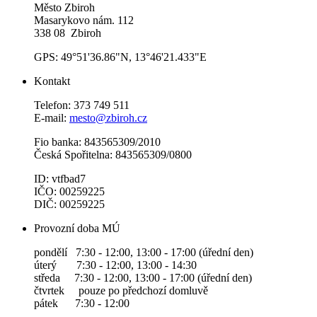
Město Zbiroh
Masarykovo nám. 112
338 08 Zbiroh
GPS: 49°51'36.86"N, 13°46'21.433"E
Kontakt
Telefon: 373 749 511
E-mail:
mesto@zbiroh.cz
Fio banka: 843565309/2010
Česká Spořitelna: 843565309/0800
ID: vtfbad7
IČO: 00259225
DIČ: 00259225
Provozní doba MÚ
pondělí 7:30 - 12:00, 13:00 - 17:00 (úřední den)
úterý 7:30 - 12:00, 13:00 - 14:30
středa 7:30 - 12:00, 13:00 - 17:00 (úřední den)
čtvrtek pouze po předchozí domluvě
pátek 7:30 - 12:00