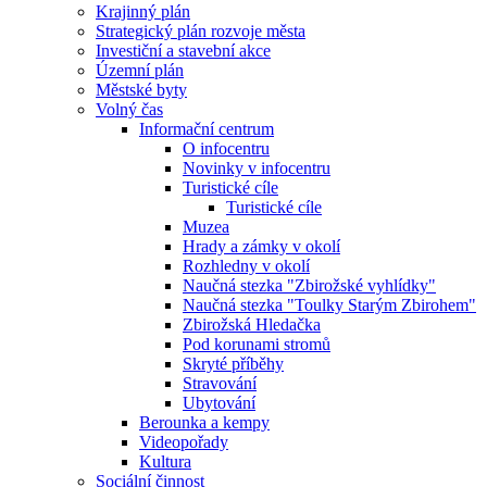
Krajinný plán
Strategický plán rozvoje města
Investiční a stavební akce
Územní plán
Městské byty
Volný čas
Informační centrum
O infocentru
Novinky v infocentru
Turistické cíle
Turistické cíle
Muzea
Hrady a zámky v okolí
Rozhledny v okolí
Naučná stezka "Zbirožské vyhlídky"
Naučná stezka "Toulky Starým Zbirohem"
Zbirožská Hledačka
Pod korunami stromů
Skryté příběhy
Stravování
Ubytování
Berounka a kempy
Videopořady
Kultura
Sociální činnost