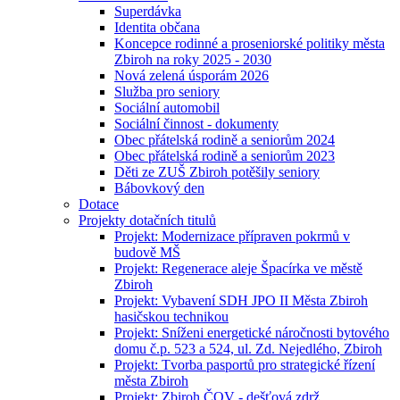
Superdávka
Identita občana
Koncepce rodinné a proseniorské politiky města
Zbiroh na roky 2025 - 2030
Nová zelená úsporám 2026
Služba pro seniory
Sociální automobil
Sociální činnost - dokumenty
Obec přátelská rodině a seniorům 2024
Obec přátelská rodině a seniorům 2023
Děti ze ZUŠ Zbiroh potěšily seniory
Bábovkový den
Dotace
Projekty dotačních titulů
Projekt: Modernizace přípraven pokrmů v
budově MŠ
Projekt: Regenerace aleje Špacírka ve městě
Zbiroh
Projekt: Vybavení SDH JPO II Města Zbiroh
hasičskou technikou
Projekt: Sníženi energetické náročnosti bytového
domu č.p. 523 a 524, ul. Zd. Nejedlého, Zbiroh
Projekt: Tvorba pasportů pro strategické řízení
města Zbiroh
Projekt: Zbiroh ČOV - dešťová zdrž