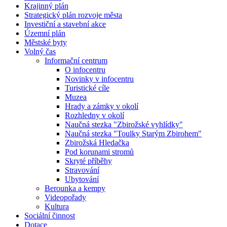
Krajinný plán
Strategický plán rozvoje města
Investiční a stavební akce
Územní plán
Městské byty
Volný čas
Informační centrum
O infocentru
Novinky v infocentru
Turistické cíle
Muzea
Hrady a zámky v okolí
Rozhledny v okolí
Naučná stezka "Zbirožské vyhlídky"
Naučná stezka "Toulky Starým Zbirohem"
Zbirožská Hledačka
Pod korunami stromů
Skryté příběhy
Stravování
Ubytování
Berounka a kempy
Videopořady
Kultura
Sociální činnost
Dotace