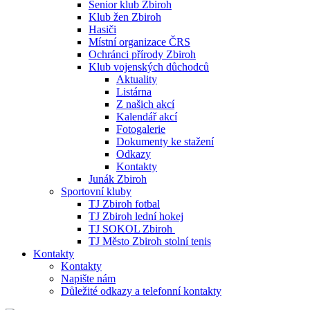
Senior klub Zbiroh
Klub žen Zbiroh
Hasiči
Místní organizace ČRS
Ochránci přírody Zbiroh
Klub vojenských důchodců
Aktuality
Listárna
Z našich akcí
Kalendář akcí
Fotogalerie
Dokumenty ke stažení
Odkazy
Kontakty
Junák Zbiroh
Sportovní kluby
TJ Zbiroh fotbal
TJ Zbiroh lední hokej
TJ SOKOL Zbiroh
TJ Město Zbiroh stolní tenis
Kontakty
Kontakty
Napište nám
Důležité odkazy a telefonní kontakty