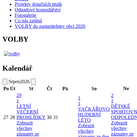
Projekty dotačních titulů
Odpadové hospodářství
Fotogalerie
Co nás zajímá
VOLBY do zastupitelstev obcí 2026
VOLBY
Kalendář
Srpen
2026
Po
Út
St
Čt
Pá
So
Ne
29
2
1
1
1
1
LETNÍ
DĚTSKÉ
VAČKÁŘOVO
VEČERNÍ
SPORTOVN
HUDEBNÍ
27
28
PROHLÍDKY
30
31
ODPOLED
LÉTO
Zobrazit
Zobrazit
Zobrazit
všechny
všechny
všechny
záznamy ze
záznamy ze
záznamy ze dne