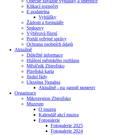
Obecně závazné vyhlášky a směrnice
Klikací rozpočet
E-podatelna
Vyhlášky
Žádosti a formuláře
Smlouvy
Výběrová řízení
Portál veřejné správy
Ochrana osobních údajů
Aktuálně
Důležité informace
Hlášení městského rozhlasu
Měsíčník Zbirožsko
Plzeňská karta
Jízdní řády
Ukrajina Україна
Aktuálně - на даний момент
Organizace
Mikroregion Zbirožsko
Muzeum
O muzeu
Kalendář akcí muzea
Fotogalerie
Fotogalerie 2025
Fotogalerie 2024