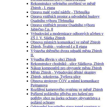
Rekonstrukce veřejného osvětlení ve městě
Zbiroh - I. etapa
Oprava malé vodní nádrže - Třebnuška
Oprava vnitřních prostor a odvodnění budovy
Osadního výboru Třebnuška
Oprava vnitřních prostor Osadního výboru
Jablečno č.p. 8
Vybudování a modernizace odborných učeben v
ZŠ J. V. Sládka Zbiroh
Obnova místních komunikací ve městě Zbiroh
Zbiroh, Švabín - vodovod-I a II etapa
Výstavba sběrného dvora odpadů města Zbiroh
II.
Výsadba dřevin v obci Zbiroh
Rekonstrukce chodníků - ulice Sládkova, Zbiroh
Nákup kompostérů pro obyvatele města Zbiroh
Město Zbiroh - Vybudování dětské skupiny
Zbiroh, sokolovna, Tyršova ulice
Obnova strojovny ČOV a místní komunikace
Pujmanova
Rozšíření kamerového systému ve městě Zbiroh
Pořízení požárního přívěsu pro hašení pro
potřeby obce na úseku ochrany obyvatelstva a
požární ochrany
Odstranění havarijního stavu topné soustavy v