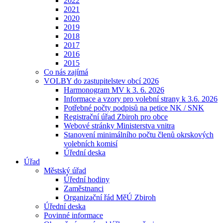
2022
2021
2020
2019
2018
2017
2016
2015
Co nás zajímá
VOLBY do zastupitelstev obcí 2026
Harmonogram MV k 3. 6. 2026
Informace a vzory pro volební strany k 3.6. 2026
Potřebné počty podpisů na petice NK / SNK
Registrační úřad Zbiroh pro obce
Webové stránky Ministerstva vnitra
Stanovení minimálního počtu členů okrskových
volebních komisí
Úřední deska
Úřad
Městský úřad
Úřední hodiny
Zaměstnanci
Organizační řád MěÚ Zbiroh
Úřední deska
Povinné informace