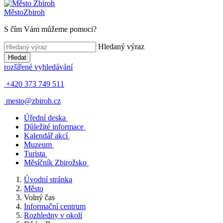
Město
Zbiroh
S čím Vám můžeme pomoci?
Hledaný výraz
Hledat
rozšířené vyhledávání
+420 373 749 511
mesto@zbiroh.cz
Úřední deska
Důležité informace
Kalendář akcí
Muzeum
Turista
Měsíčník Zbirožsko
Úvodní stránka
Město
Volný čas
Informační centrum
Rozhledny v okolí