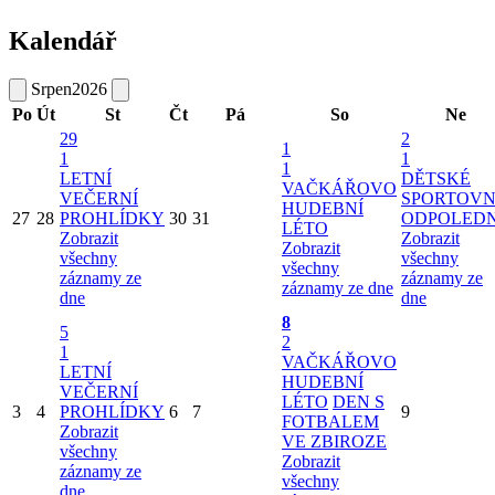
Kalendář
Srpen
2026
Po
Út
St
Čt
Pá
So
Ne
29
2
1
1
1
1
LETNÍ
DĚTSKÉ
VAČKÁŘOVO
VEČERNÍ
SPORTOVN
HUDEBNÍ
27
28
PROHLÍDKY
30
31
ODPOLED
LÉTO
Zobrazit
Zobrazit
Zobrazit
všechny
všechny
všechny
záznamy ze
záznamy ze
záznamy ze dne
dne
dne
8
5
2
1
VAČKÁŘOVO
LETNÍ
HUDEBNÍ
VEČERNÍ
LÉTO
DEN S
3
4
PROHLÍDKY
6
7
9
FOTBALEM
Zobrazit
VE ZBIROZE
všechny
Zobrazit
záznamy ze
všechny
dne