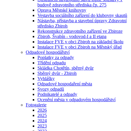
budově zdravotního střediska čp. 275
Oprava Městské knihovny
Vestavba sociálního zařízení do klubovny skautů
Nástavba, přístavba a stavební úpravy Zdravotní
středisko Zbiroh
Rekonstrukce zdravotního zařízení ve Zbiroze
Zbiroh, Švabín - vodovod-I a II etapa
Instalace FVE v obci Zbiroh na základní školu
Instalace FVE v obci Zbiroh na Městský úřad
Odpadové hospodářství
Poplatky za odpady
Třídění odpadu
Skládka Chotětín, sběrný dvůr
Sběrný dvůr - Zbiroh
Vyhlášky
Odpadové hospodaření města
Svozy odpadů
Podnikatelé a odpady
Ocenění města v odpadovém hospodářství
Fotogalerie
2026
2025
2024
2023