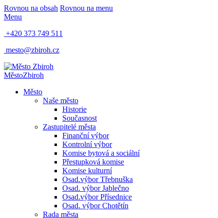
Rovnou na obsah
Rovnou na menu
Menu
+420 373 749 511
mesto@zbiroh.cz
Město
Zbiroh
Město
Naše město
Historie
Současnost
Zastupitelé města
Finanční výbor
Kontrolní výbor
Komise bytová a sociální
Přestupková komise
Komise kulturní
Osad.výbor Třebnuška
Osad. výbor Jablečno
Osad.výbor Přísednice
Osad. výbor Chotětín
Rada města