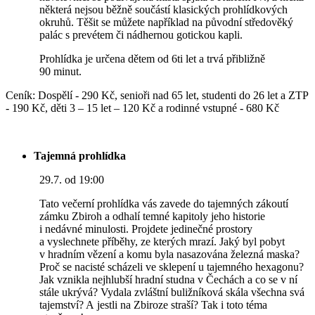
některá nejsou běžně součástí klasických prohlídkových
okruhů. Těšit se můžete například na původní středověký
palác s prevétem či nádhernou gotickou kapli.
Prohlídka je určena dětem od 6ti let a trvá přibližně
90 minut.
Ceník: Dospělí - 290 Kč, senioři nad 65 let, studenti do 26 let a ZTP
- 190 Kč, děti 3 – 15 let – 120 Kč a rodinné vstupné - 680 Kč
Tajemná prohlídka
29.7. od 19:00
Tato večerní prohlídka vás zavede do tajemných zákoutí
zámku Zbiroh a odhalí temné kapitoly jeho historie
i nedávné minulosti. Projdete jedinečné prostory
a vyslechnete příběhy, ze kterých mrazí. Jaký byl pobyt
v hradním vězení a komu byla nasazována železná maska?
Proč se nacisté scházeli ve sklepení u tajemného hexagonu?
Jak vznikla nejhlubší hradní studna v Čechách a co se v ní
stále ukrývá? Vydala zvláštní buližníková skála všechna svá
tajemství? A jestli na Zbiroze straší? Tak i toto téma