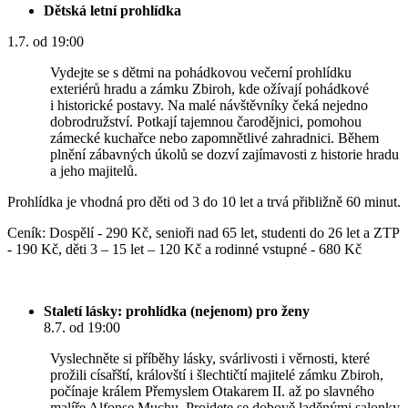
Dětská letní prohlídka
1.7. od 19:00
Vydejte se s dětmi na pohádkovou večerní prohlídku
exteriérů hradu a zámku Zbiroh, kde ožívají pohádkové
i historické postavy. Na malé návštěvníky čeká nejedno
dobrodružství. Potkají tajemnou čarodějnici, pomohou
zámecké kuchařce nebo zapomnětlivé zahradnici. Během
plnění zábavných úkolů se dozví zajímavosti z historie hradu
a jeho majitelů.
Prohlídka je vhodná pro děti od 3 do 10 let a trvá přibližně 60 minut.
Ceník: Dospělí - 290 Kč, senioři nad 65 let, studenti do 26 let a ZTP
- 190 Kč, děti 3 – 15 let – 120 Kč a rodinné vstupné - 680 Kč
Staletí lásky: prohlídka (nejenom) pro ženy
8.7. od 19:00
Vyslechněte si příběhy lásky, svárlivosti i věrnosti, které
prožili císařští, královští i šlechtičtí majitelé zámku Zbiroh,
počínaje králem Přemyslem Otakarem II. až po slavného
malíře Alfonse Muchu. Projdete se dobově laděnými salonky