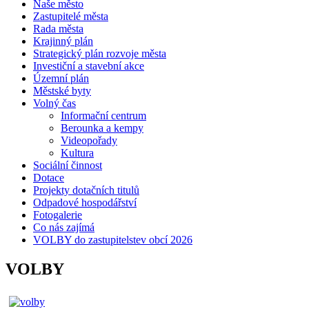
Naše město
Zastupitelé města
Rada města
Krajinný plán
Strategický plán rozvoje města
Investiční a stavební akce
Územní plán
Městské byty
Volný čas
Informační centrum
Berounka a kempy
Videopořady
Kultura
Sociální činnost
Dotace
Projekty dotačních titulů
Odpadové hospodářství
Fotogalerie
Co nás zajímá
VOLBY do zastupitelstev obcí 2026
VOLBY