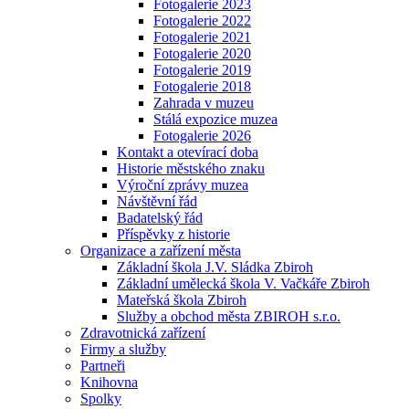
Fotogalerie 2023
Fotogalerie 2022
Fotogalerie 2021
Fotogalerie 2020
Fotogalerie 2019
Fotogalerie 2018
Zahrada v muzeu
Stálá expozice muzea
Fotogalerie 2026
Kontakt a otevírací doba
Historie městského znaku
Výroční zprávy muzea
Návštěvní řád
Badatelský řád
Příspěvky z historie
Organizace a zařízení města
Základní škola J.V. Sládka Zbiroh
Základní umělecká škola V. Vačkáře Zbiroh
Mateřská škola Zbiroh
Služby a obchod města ZBIROH s.r.o.
Zdravotnická zařízení
Firmy a služby
Partneři
Knihovna
Spolky