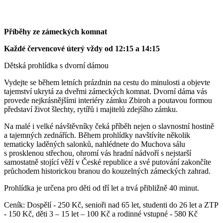
Příběhy ze zámeckých komnat
Každé červencové úterý vždy od 12:15 a 14:15
Dětská prohlídka s dvorní dámou
Vydejte se během letních prázdnin na cestu do minulosti a objevte
tajemství ukrytá za dveřmi zámeckých komnat. Dvorní dáma vás
provede nejkrásnějšími interiéry zámku Zbiroh a poutavou formou
představí život šlechty, rytířů i majitelů zdejšího zámku.
Na malé i velké návštěvníky čeká příběh nejen o slavnostní hostině
a tajemných zednářích. Během prohlídky navštívíte několik
tematicky laděných salonků, nahlédnete do Muchova sálu
s prosklenou střechou, ohromí vás hradní nádvoří s nejstarší
samostatně stojící věží v České republice a své putování zakončíte
průchodem historickou branou do kouzelných zámeckých zahrad.
Prohlídka je určena pro děti od tří let a trvá přibližně 40 minut.
Ceník: Dospělí - 250 Kč, senioři nad 65 let, studenti do 26 let a ZTP
- 150 Kč, děti 3 – 15 let – 100 Kč a rodinné vstupné - 580 Kč