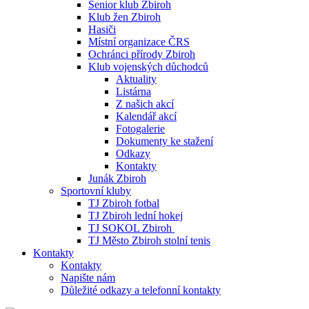
Senior klub Zbiroh
Klub žen Zbiroh
Hasiči
Místní organizace ČRS
Ochránci přírody Zbiroh
Klub vojenských důchodců
Aktuality
Listárna
Z našich akcí
Kalendář akcí
Fotogalerie
Dokumenty ke stažení
Odkazy
Kontakty
Junák Zbiroh
Sportovní kluby
TJ Zbiroh fotbal
TJ Zbiroh lední hokej
TJ SOKOL Zbiroh
TJ Město Zbiroh stolní tenis
Kontakty
Kontakty
Napište nám
Důležité odkazy a telefonní kontakty