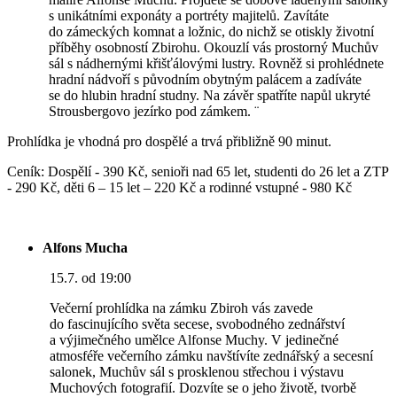
s unikátními exponáty a portréty majitelů. Zavítáte
do zámeckých komnat a ložnic, do nichž se otiskly životní
příběhy osobností Zbirohu. Okouzlí vás prostorný Muchův
sál s nádhernými křišťálovými lustry. Rovněž si prohlédnete
hradní nádvoří s původním obytným palácem a zadíváte
se do hlubin hradní studny. Na závěr spatříte napůl ukryté
Strousbergovo jezírko pod zámkem. ¨
Prohlídka je vhodná pro dospělé a trvá přibližně 90 minut.
Ceník: Dospělí - 390 Kč, senioři nad 65 let, studenti do 26 let a ZTP
- 290 Kč, děti 6 – 15 let – 220 Kč a rodinné vstupné - 980 Kč
Alfons Mucha
15.7. od 19:00
Večerní prohlídka na zámku Zbiroh vás zavede
do fascinujícího světa secese, svobodného zednářství
a výjimečného umělce Alfonse Muchy. V jedinečné
atmosféře večerního zámku navštívíte zednářský a secesní
salonek, Muchův sál s prosklenou střechou i výstavu
Muchových fotografií. Dozvíte se o jeho životě, tvorbě