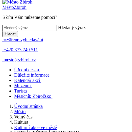
Město
Zbiroh
S čím Vám můžeme pomoci?
Hledaný výraz
Hledat
rozšířené vyhledávání
+420 373 749 511
mesto@zbiroh.cz
Úřední deska
Důležité informace
Kalendář akcí
Muzeum
Turista
Měsíčník Zbirožsko
Úvodní stránka
Město
Volný čas
Kultura
Kulturní akce ve městě