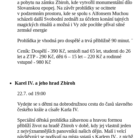
a pobytu na zámku Zbiroh, kde vytvořil monumentální dílo
Slovanskou epopej. Na závěr prohlídky se ocitnete
v podzemním prostoru, kde se spolu s Alfonsem Muchou
scházeli další Svobodní zednáři za účelem konání tajných
magických rituálů a možná i Vy zde pocítíte příval silné
zemské energie
Prohlídka je vhodná pro dospělé a trvá přibližně 90 minut. ¨
Ceník: Dospělí - 390 Kč, senioři nad 65 let, studenti do 26
let a ZTP - 290 Kč, děti 6 – 15 let – 220 Kč a rodinné
vstupné - 980 Kč
Karel IV. a jeho hrad Zbiroh
22.7. od 19:00
Vydejte se s dětmi na dobrodružnou cestu do časů slavného
českého krále a císaře Karla IV.
Speciální dětská prohlídka zábavnou a hravou formou
přiblíží život na hradě Zbiroh v době, kdy jej vlastnil jeden
z nejvýznamnějších panovníků našich dějin. Malí i velcí
návštěvníci se podívají na místa spjatá s Karlem IV., z nichž