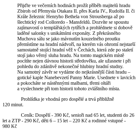
Přijďte ve večerních hodinách prožít příběh majitelů hradu
Zbiroh od Přemysla Otakara II. přes Karla IV., Rudolfa II. či
Krále železnic Henryho Bethela von Strousberga až po
šlechtický rod Colloredo - Mansfeldů. Dozvíte se spoustu
zajímavostí o templářských rytířích a prohlédnete si dobově
laděné salonky s unikátními exponáty. Z překrásného
Muchova sálu se jako mávnutím kouzelného proutku
přemístíme na hradní nádvoří, na kterém vás ohromí nejstarší
samostatně stojící hradní věž v Čechách, která zde po staletí
stojí jako věrný sluha hradu. Na tomto magickém místě
pocítíte nejen dávnou historii středověku, ale užasnete i při
pohledu do zdánlivě nekonečné hlubiny hradní studny.
Na samotný závěr se vydáme do nejkrásnější části hradu –
gotické kaple Nanebevzetí Panny Marie. Usednete v lavicích
a pokocháte se nástěnnými malbami, třemi oltáři
a vyslechnete při tom historii tohoto zvláštního místa.
Prohlídka je vhodná pro dospělé a trvá přibližně
120 minut.
Ceník: Dospělí - 390 Kč, senioři nad 65 let, studenti do 26
let a ZTP - 290 Kč, děti 6 – 15 let – 220 Kč a rodinné vstupné -
980 Kč