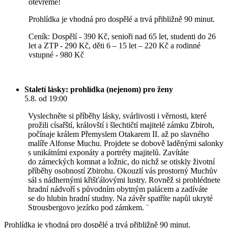
otevřeme!
Prohlídka je vhodná pro dospělé a trvá přibližně 90 minut.
Ceník: Dospělí - 390 Kč, senioři nad 65 let, studenti do 26
let a ZTP - 290 Kč, děti 6 – 15 let – 220 Kč a rodinné
vstupné - 980 Kč
Staletí lásky: prohlídka (nejenom) pro ženy
5.8. od 19:00
Vyslechněte si příběhy lásky, svárlivosti i věrnosti, které
prožili císařští, královští i šlechtičtí majitelé zámku Zbiroh,
počínaje králem Přemyslem Otakarem II. až po slavného
malíře Alfonse Muchu. Projdete se dobově laděnými salonky
s unikátními exponáty a portréty majitelů. Zavítáte
do zámeckých komnat a ložnic, do nichž se otiskly životní
příběhy osobností Zbirohu. Okouzlí vás prostorný Muchův
sál s nádhernými křišťálovými lustry. Rovněž si prohlédnete
hradní nádvoří s původním obytným palácem a zadíváte
se do hlubin hradní studny. Na závěr spatříte napůl ukryté
Strousbergovo jezírko pod zámkem. ¨
Prohlídka je vhodná pro dospělé a trvá přibližně 90 minut.