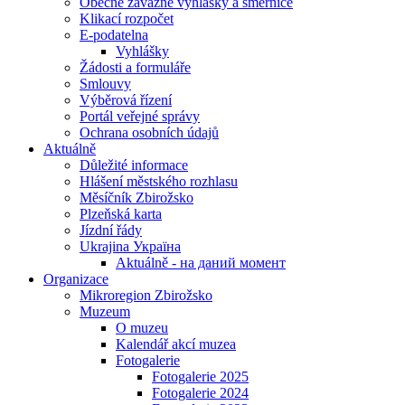
Obecně závazné vyhlášky a směrnice
Klikací rozpočet
E-podatelna
Vyhlášky
Žádosti a formuláře
Smlouvy
Výběrová řízení
Portál veřejné správy
Ochrana osobních údajů
Aktuálně
Důležité informace
Hlášení městského rozhlasu
Měsíčník Zbirožsko
Plzeňská karta
Jízdní řády
Ukrajina Україна
Aktuálně - на даний момент
Organizace
Mikroregion Zbirožsko
Muzeum
O muzeu
Kalendář akcí muzea
Fotogalerie
Fotogalerie 2025
Fotogalerie 2024