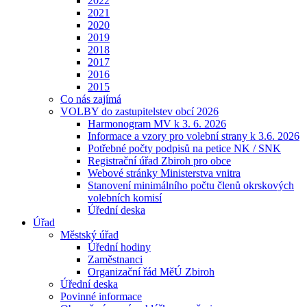
2022
2021
2020
2019
2018
2017
2016
2015
Co nás zajímá
VOLBY do zastupitelstev obcí 2026
Harmonogram MV k 3. 6. 2026
Informace a vzory pro volební strany k 3.6. 2026
Potřebné počty podpisů na petice NK / SNK
Registrační úřad Zbiroh pro obce
Webové stránky Ministerstva vnitra
Stanovení minimálního počtu členů okrskových
volebních komisí
Úřední deska
Úřad
Městský úřad
Úřední hodiny
Zaměstnanci
Organizační řád MěÚ Zbiroh
Úřední deska
Povinné informace