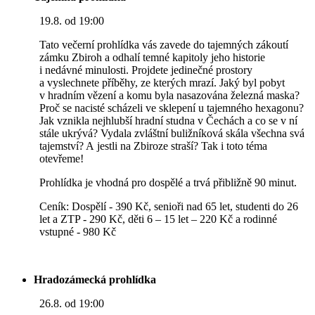
19.8. od 19:00
Tato večerní prohlídka vás zavede do tajemných zákoutí
zámku Zbiroh a odhalí temné kapitoly jeho historie
i nedávné minulosti. Projdete jedinečné prostory
a vyslechnete příběhy, ze kterých mrazí. Jaký byl pobyt
v hradním vězení a komu byla nasazována železná maska?
Proč se nacisté scházeli ve sklepení u tajemného hexagonu?
Jak vznikla nejhlubší hradní studna v Čechách a co se v ní
stále ukrývá? Vydala zvláštní buližníková skála všechna svá
tajemství? A jestli na Zbiroze straší? Tak i toto téma
otevřeme!
Prohlídka je vhodná pro dospělé a trvá přibližně 90 minut.
Ceník: Dospělí - 390 Kč, senioři nad 65 let, studenti do 26
let a ZTP - 290 Kč, děti 6 – 15 let – 220 Kč a rodinné
vstupné - 980 Kč
Hradozámecká prohlídka
26.8. od 19:00