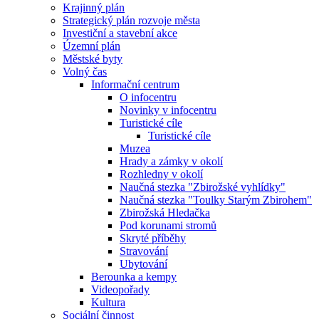
Krajinný plán
Strategický plán rozvoje města
Investiční a stavební akce
Územní plán
Městské byty
Volný čas
Informační centrum
O infocentru
Novinky v infocentru
Turistické cíle
Turistické cíle
Muzea
Hrady a zámky v okolí
Rozhledny v okolí
Naučná stezka "Zbirožské vyhlídky"
Naučná stezka "Toulky Starým Zbirohem"
Zbirožská Hledačka
Pod korunami stromů
Skryté příběhy
Stravování
Ubytování
Berounka a kempy
Videopořady
Kultura
Sociální činnost