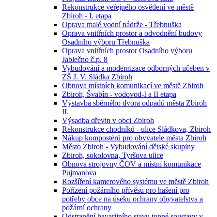
Rekonstrukce veřejného osvětlení ve městě
Zbiroh - I. etapa
Oprava malé vodní nádrže - Třebnuška
Oprava vnitřních prostor a odvodnění budovy
Osadního výboru Třebnuška
Oprava vnitřních prostor Osadního výboru
Jablečno č.p. 8
Vybudování a modernizace odborných učeben v
ZŠ J. V. Sládka Zbiroh
Obnova místních komunikací ve městě Zbiroh
Zbiroh, Švabín - vodovod-I a II etapa
Výstavba sběrného dvora odpadů města Zbiroh
II.
Výsadba dřevin v obci Zbiroh
Rekonstrukce chodníků - ulice Sládkova, Zbiroh
Nákup kompostérů pro obyvatele města Zbiroh
Město Zbiroh - Vybudování dětské skupiny
Zbiroh, sokolovna, Tyršova ulice
Obnova strojovny ČOV a místní komunikace
Pujmanova
Rozšíření kamerového systému ve městě Zbiroh
Pořízení požárního přívěsu pro hašení pro
potřeby obce na úseku ochrany obyvatelstva a
požární ochrany
Odstranění havarijního stavu topné soustavy v