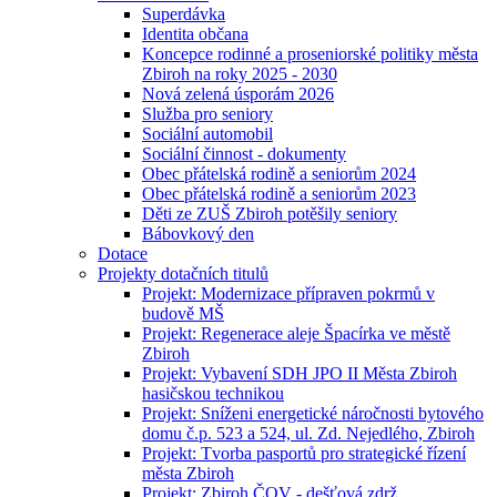
Superdávka
Identita občana
Koncepce rodinné a proseniorské politiky města
Zbiroh na roky 2025 - 2030
Nová zelená úsporám 2026
Služba pro seniory
Sociální automobil
Sociální činnost - dokumenty
Obec přátelská rodině a seniorům 2024
Obec přátelská rodině a seniorům 2023
Děti ze ZUŠ Zbiroh potěšily seniory
Bábovkový den
Dotace
Projekty dotačních titulů
Projekt: Modernizace přípraven pokrmů v
budově MŠ
Projekt: Regenerace aleje Špacírka ve městě
Zbiroh
Projekt: Vybavení SDH JPO II Města Zbiroh
hasičskou technikou
Projekt: Sníženi energetické náročnosti bytového
domu č.p. 523 a 524, ul. Zd. Nejedlého, Zbiroh
Projekt: Tvorba pasportů pro strategické řízení
města Zbiroh
Projekt: Zbiroh ČOV - dešťová zdrž