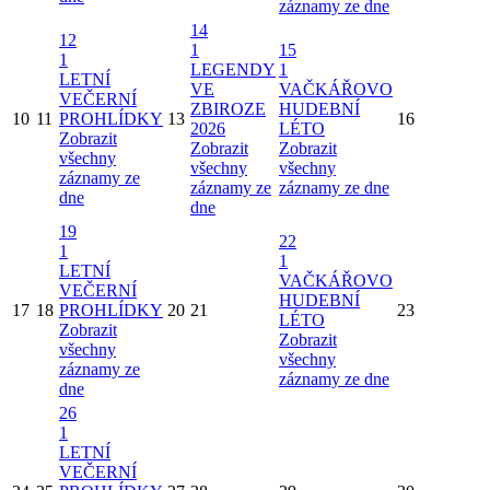
záznamy ze dne
14
12
1
15
1
LEGENDY
1
LETNÍ
VE
VAČKÁŘOVO
VEČERNÍ
ZBIROZE
HUDEBNÍ
10
11
PROHLÍDKY
13
16
2026
LÉTO
Zobrazit
Zobrazit
Zobrazit
všechny
všechny
všechny
záznamy ze
záznamy ze
záznamy ze dne
dne
dne
19
22
1
1
LETNÍ
VAČKÁŘOVO
VEČERNÍ
HUDEBNÍ
17
18
PROHLÍDKY
20
21
23
LÉTO
Zobrazit
Zobrazit
všechny
všechny
záznamy ze
záznamy ze dne
dne
26
1
LETNÍ
VEČERNÍ