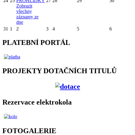
24
25
PROHLÍDKY
27
28
29
30
Zobrazit
všechny
záznamy ze
dne
31
1
2
3
4
5
6
PLATEBNÍ PORTÁL
PROJEKTY DOTAČNÍCH TITULŮ
Rezervace elektrokola
FOTOGALERIE