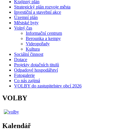
Krajinný plán
Strategický plán rozvoje města
Investiční a stavební akce
Územní plán
Městské byty
Volný čas
Informační centrum
Berounka a kempy
Videopořady
Kultura
Sociální činnost
Dotace
Projekty dotačních titulů
Odpadové hospodářství
Fotogalerie
Co nás zajímá
VOLBY do zastupitelstev obcí 2026
VOLBY
Kalendář