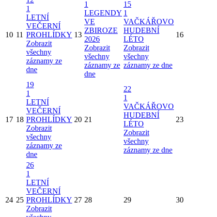
1
15
1
LEGENDY
1
LETNÍ
VE
VAČKÁŘOVO
VEČERNÍ
ZBIROZE
HUDEBNÍ
10
11
PROHLÍDKY
13
16
2026
LÉTO
Zobrazit
Zobrazit
Zobrazit
všechny
všechny
všechny
záznamy ze
záznamy ze
záznamy ze dne
dne
dne
19
22
1
1
LETNÍ
VAČKÁŘOVO
VEČERNÍ
HUDEBNÍ
17
18
PROHLÍDKY
20
21
23
LÉTO
Zobrazit
Zobrazit
všechny
všechny
záznamy ze
záznamy ze dne
dne
26
1
LETNÍ
VEČERNÍ
24
25
PROHLÍDKY
27
28
29
30
Zobrazit