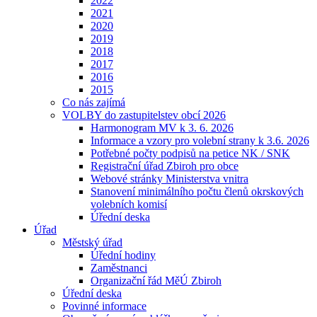
2022
2021
2020
2019
2018
2017
2016
2015
Co nás zajímá
VOLBY do zastupitelstev obcí 2026
Harmonogram MV k 3. 6. 2026
Informace a vzory pro volební strany k 3.6. 2026
Potřebné počty podpisů na petice NK / SNK
Registrační úřad Zbiroh pro obce
Webové stránky Ministerstva vnitra
Stanovení minimálního počtu členů okrskových
volebních komisí
Úřední deska
Úřad
Městský úřad
Úřední hodiny
Zaměstnanci
Organizační řád MěÚ Zbiroh
Úřední deska
Povinné informace