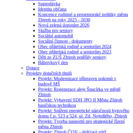
Superdávka
Identita občana
Koncepce rodinné a proseniorské politiky města
Zbiroh na roky 2025 - 2030
Nová zelená úsporám 2026
Služba pro seniory
Sociální automobil
Sociální činnost - dokumenty
Obec přátelská rodině a seniorům 2024
Obec přátelská rodině a seniorům 2023
Děti ze ZUŠ Zbiroh potěšily seniory
Bábovkový den
Dotace
Projekty dotačních titulů
Projekt: Modernizace přípraven pokrmů v
budově MŠ
Projekt: Regenerace aleje Špacírka ve městě
Zbiroh
Projekt: Vybavení SDH JPO II Města Zbiroh
hasičskou technikou
Projekt: Sníženi energetické náročnosti bytového
domu č.p. 523 a 524, ul. Zd. Nejedlého, Zbiroh
Projekt: Tvorba pasportů pro strategické řízení
města Zbiroh
Projekt: Zbiroh ČOV - dešťová zdrž