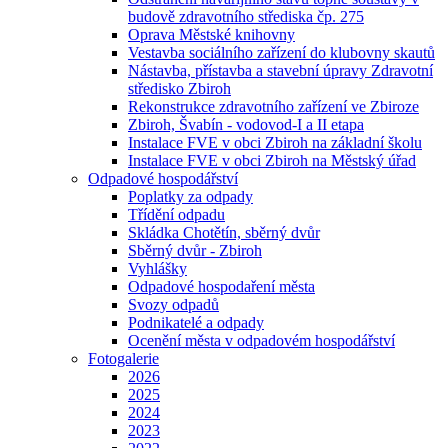
budově zdravotního střediska čp. 275
Oprava Městské knihovny
Vestavba sociálního zařízení do klubovny skautů
Nástavba, přístavba a stavební úpravy Zdravotní
středisko Zbiroh
Rekonstrukce zdravotního zařízení ve Zbiroze
Zbiroh, Švabín - vodovod-I a II etapa
Instalace FVE v obci Zbiroh na základní školu
Instalace FVE v obci Zbiroh na Městský úřad
Odpadové hospodářství
Poplatky za odpady
Třídění odpadu
Skládka Chotětín, sběrný dvůr
Sběrný dvůr - Zbiroh
Vyhlášky
Odpadové hospodaření města
Svozy odpadů
Podnikatelé a odpady
Ocenění města v odpadovém hospodářství
Fotogalerie
2026
2025
2024
2023