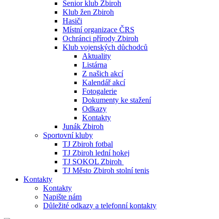
Senior klub Zbiroh
Klub žen Zbiroh
Hasiči
Místní organizace ČRS
Ochránci přírody Zbiroh
Klub vojenských důchodců
Aktuality
Listárna
Z našich akcí
Kalendář akcí
Fotogalerie
Dokumenty ke stažení
Odkazy
Kontakty
Junák Zbiroh
Sportovní kluby
TJ Zbiroh fotbal
TJ Zbiroh lední hokej
TJ SOKOL Zbiroh
TJ Město Zbiroh stolní tenis
Kontakty
Kontakty
Napište nám
Důležité odkazy a telefonní kontakty