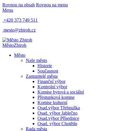
Rovnou na obsah
Rovnou na menu
Menu
+420 373 749 511
mesto@zbiroh.cz
Město
Zbiroh
Město
Naše město
Historie
Současnost
Zastupitelé města
Finanční výbor
Kontrolní výbor
Komise bytová a sociální
Přestupková komise
Komise kulturní
Osad.výbor Třebnuška
Osad. výbor Jablečno
Osad.výbor Přísednice
Osad. výbor Chotětín
Rada města