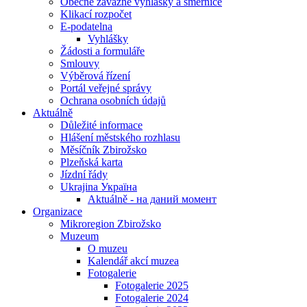
Obecně závazné vyhlášky a směrnice
Klikací rozpočet
E-podatelna
Vyhlášky
Žádosti a formuláře
Smlouvy
Výběrová řízení
Portál veřejné správy
Ochrana osobních údajů
Aktuálně
Důležité informace
Hlášení městského rozhlasu
Měsíčník Zbirožsko
Plzeňská karta
Jízdní řády
Ukrajina Україна
Aktuálně - на даний момент
Organizace
Mikroregion Zbirožsko
Muzeum
O muzeu
Kalendář akcí muzea
Fotogalerie
Fotogalerie 2025
Fotogalerie 2024