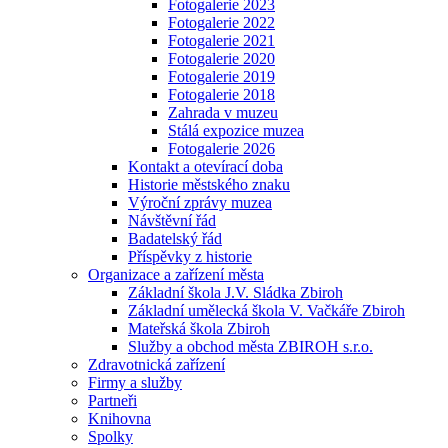
Fotogalerie 2023
Fotogalerie 2022
Fotogalerie 2021
Fotogalerie 2020
Fotogalerie 2019
Fotogalerie 2018
Zahrada v muzeu
Stálá expozice muzea
Fotogalerie 2026
Kontakt a otevírací doba
Historie městského znaku
Výroční zprávy muzea
Návštěvní řád
Badatelský řád
Příspěvky z historie
Organizace a zařízení města
Základní škola J.V. Sládka Zbiroh
Základní umělecká škola V. Vačkáře Zbiroh
Mateřská škola Zbiroh
Služby a obchod města ZBIROH s.r.o.
Zdravotnická zařízení
Firmy a služby
Partneři
Knihovna
Spolky