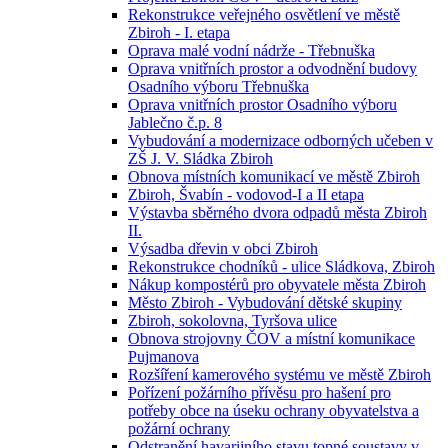
Rekonstrukce veřejného osvětlení ve městě
Zbiroh - I. etapa
Oprava malé vodní nádrže - Třebnuška
Oprava vnitřních prostor a odvodnění budovy
Osadního výboru Třebnuška
Oprava vnitřních prostor Osadního výboru
Jablečno č.p. 8
Vybudování a modernizace odborných učeben v
ZŠ J. V. Sládka Zbiroh
Obnova místních komunikací ve městě Zbiroh
Zbiroh, Švabín - vodovod-I a II etapa
Výstavba sběrného dvora odpadů města Zbiroh
II.
Výsadba dřevin v obci Zbiroh
Rekonstrukce chodníků - ulice Sládkova, Zbiroh
Nákup kompostérů pro obyvatele města Zbiroh
Město Zbiroh - Vybudování dětské skupiny
Zbiroh, sokolovna, Tyršova ulice
Obnova strojovny ČOV a místní komunikace
Pujmanova
Rozšíření kamerového systému ve městě Zbiroh
Pořízení požárního přívěsu pro hašení pro
potřeby obce na úseku ochrany obyvatelstva a
požární ochrany
Odstranění havarijního stavu topné soustavy v