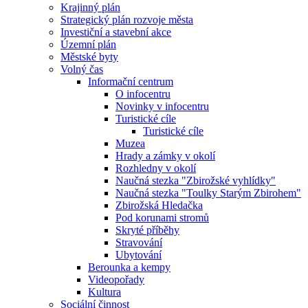
Krajinný plán
Strategický plán rozvoje města
Investiční a stavební akce
Územní plán
Městské byty
Volný čas
Informační centrum
O infocentru
Novinky v infocentru
Turistické cíle
Turistické cíle
Muzea
Hrady a zámky v okolí
Rozhledny v okolí
Naučná stezka "Zbirožské vyhlídky"
Naučná stezka "Toulky Starým Zbirohem"
Zbirožská Hledačka
Pod korunami stromů
Skryté příběhy
Stravování
Ubytování
Berounka a kempy
Videopořady
Kultura
Sociální činnost