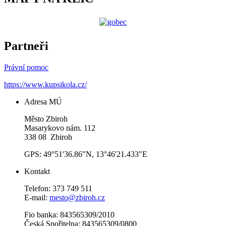
Partneři
Právní pomoc
https://www.kupsikola.cz/
Adresa MÚ
Město Zbiroh
Masarykovo nám. 112
338 08 Zbiroh
GPS: 49°51'36.86"N, 13°46'21.433"E
Kontakt
Telefon: 373 749 511
E-mail:
mesto@zbiroh.cz
Fio banka: 843565309/2010
Česká Spořitelna: 843565309/0800