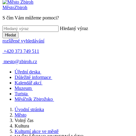
Město
Zbiroh
S čím Vám můžeme pomoci?
Hledaný výraz
Hledat
rozšířené vyhledávání
+420 373 749 511
mesto@zbiroh.cz
Úřední deska
Důležité informace
Kalendář akcí
Muzeum
Turista
Měsíčník Zbirožsko
Úvodní stránka
Město
Volný čas
Kultura
Kulturní akce ve městě