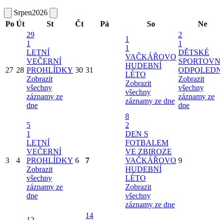
Srpen
2026
Po
Út
St
Čt
Pá
So
Ne
29
2
1
1
1
1
LETNÍ
DĚTSKÉ
VAČKÁŘOVO
VEČERNÍ
SPORTOVN
HUDEBNÍ
27
28
PROHLÍDKY
30
31
ODPOLED
LÉTO
Zobrazit
Zobrazit
Zobrazit
všechny
všechny
všechny
záznamy ze
záznamy ze
záznamy ze dne
dne
dne
8
5
2
1
DEN S
LETNÍ
FOTBALEM
VEČERNÍ
VE ZBIROZE
3
4
PROHLÍDKY
6
7
VAČKÁŘOVO
9
Zobrazit
HUDEBNÍ
všechny
LÉTO
záznamy ze
Zobrazit
dne
všechny
záznamy ze dne
14
12