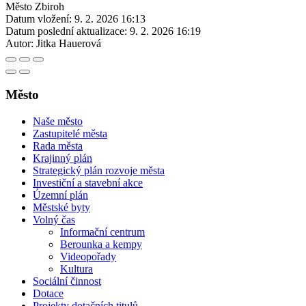
Město Zbiroh
Datum vložení:
9. 2. 2026 16:13
Datum poslední aktualizace:
9. 2. 2026 16:19
Autor:
Jitka Hauerová
Město
Naše město
Zastupitelé města
Rada města
Krajinný plán
Strategický plán rozvoje města
Investiční a stavební akce
Územní plán
Městské byty
Volný čas
Informační centrum
Berounka a kempy
Videopořady
Kultura
Sociální činnost
Dotace
Projekty dotačních titulů