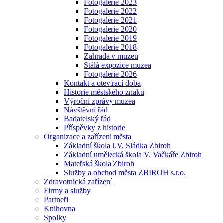
Fotogalerie 2023
Fotogalerie 2022
Fotogalerie 2021
Fotogalerie 2020
Fotogalerie 2019
Fotogalerie 2018
Zahrada v muzeu
Stálá expozice muzea
Fotogalerie 2026
Kontakt a otevírací doba
Historie městského znaku
Výroční zprávy muzea
Návštěvní řád
Badatelský řád
Příspěvky z historie
Organizace a zařízení města
Základní škola J.V. Sládka Zbiroh
Základní umělecká škola V. Vačkáře Zbiroh
Mateřská škola Zbiroh
Služby a obchod města ZBIROH s.r.o.
Zdravotnická zařízení
Firmy a služby
Partneři
Knihovna
Spolky