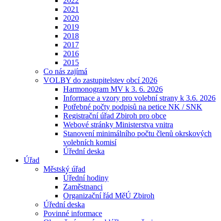
2022
2021
2020
2019
2018
2017
2016
2015
Co nás zajímá
VOLBY do zastupitelstev obcí 2026
Harmonogram MV k 3. 6. 2026
Informace a vzory pro volební strany k 3.6. 2026
Potřebné počty podpisů na petice NK / SNK
Registrační úřad Zbiroh pro obce
Webové stránky Ministerstva vnitra
Stanovení minimálního počtu členů okrskových
volebních komisí
Úřední deska
Úřad
Městský úřad
Úřední hodiny
Zaměstnanci
Organizační řád MěÚ Zbiroh
Úřední deska
Povinné informace