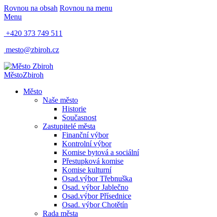
Rovnou na obsah
Rovnou na menu
Menu
+420 373 749 511
mesto@zbiroh.cz
Město
Zbiroh
Město
Naše město
Historie
Současnost
Zastupitelé města
Finanční výbor
Kontrolní výbor
Komise bytová a sociální
Přestupková komise
Komise kulturní
Osad.výbor Třebnuška
Osad. výbor Jablečno
Osad.výbor Přísednice
Osad. výbor Chotětín
Rada města