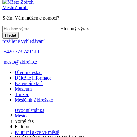
Město
Zbiroh
S čím Vám můžeme pomoci?
Hledaný výraz
Hledat
rozšířené vyhledávání
+420 373 749 511
mesto@zbiroh.cz
Úřední deska
Důležité informace
Kalendář akcí
Muzeum
Turista
Měsíčník Zbirožsko
Úvodní stránka
Město
Volný čas
Kultura
Kulturní akce ve městě