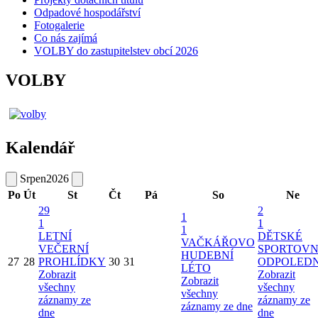
Odpadové hospodářství
Fotogalerie
Co nás zajímá
VOLBY do zastupitelstev obcí 2026
VOLBY
Kalendář
Srpen
2026
Po
Út
St
Čt
Pá
So
Ne
29
2
1
1
1
1
LETNÍ
DĚTSKÉ
VAČKÁŘOVO
VEČERNÍ
SPORTOVN
HUDEBNÍ
27
28
PROHLÍDKY
30
31
ODPOLED
LÉTO
Zobrazit
Zobrazit
Zobrazit
všechny
všechny
všechny
záznamy ze
záznamy ze
záznamy ze dne
dne
dne