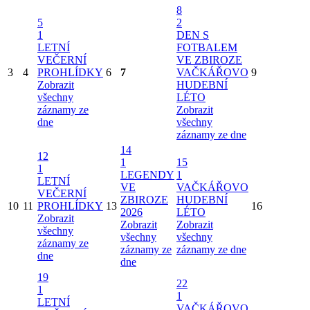
8
5
2
1
DEN S
LETNÍ
FOTBALEM
VEČERNÍ
VE ZBIROZE
3
4
PROHLÍDKY
6
7
VAČKÁŘOVO
9
Zobrazit
HUDEBNÍ
všechny
LÉTO
záznamy ze
Zobrazit
dne
všechny
záznamy ze dne
14
12
1
15
1
LEGENDY
1
LETNÍ
VE
VAČKÁŘOVO
VEČERNÍ
ZBIROZE
HUDEBNÍ
10
11
PROHLÍDKY
13
16
2026
LÉTO
Zobrazit
Zobrazit
Zobrazit
všechny
všechny
všechny
záznamy ze
záznamy ze
záznamy ze dne
dne
dne
19
22
1
1
LETNÍ
VAČKÁŘOVO