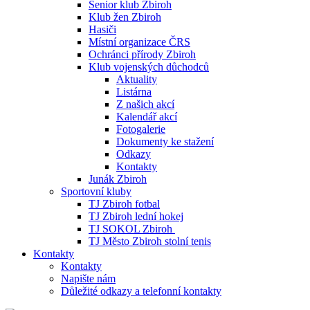
Senior klub Zbiroh
Klub žen Zbiroh
Hasiči
Místní organizace ČRS
Ochránci přírody Zbiroh
Klub vojenských důchodců
Aktuality
Listárna
Z našich akcí
Kalendář akcí
Fotogalerie
Dokumenty ke stažení
Odkazy
Kontakty
Junák Zbiroh
Sportovní kluby
TJ Zbiroh fotbal
TJ Zbiroh lední hokej
TJ SOKOL Zbiroh
TJ Město Zbiroh stolní tenis
Kontakty
Kontakty
Napište nám
Důležité odkazy a telefonní kontakty