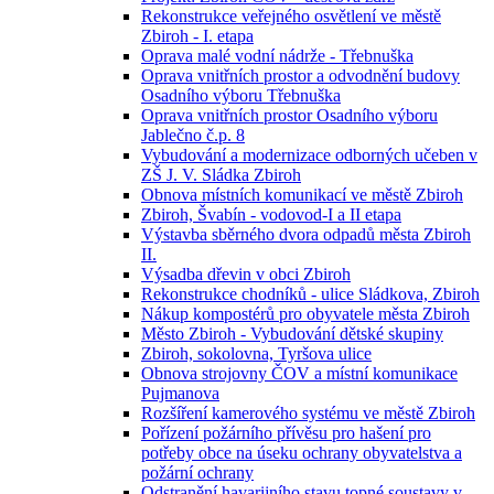
Rekonstrukce veřejného osvětlení ve městě
Zbiroh - I. etapa
Oprava malé vodní nádrže - Třebnuška
Oprava vnitřních prostor a odvodnění budovy
Osadního výboru Třebnuška
Oprava vnitřních prostor Osadního výboru
Jablečno č.p. 8
Vybudování a modernizace odborných učeben v
ZŠ J. V. Sládka Zbiroh
Obnova místních komunikací ve městě Zbiroh
Zbiroh, Švabín - vodovod-I a II etapa
Výstavba sběrného dvora odpadů města Zbiroh
II.
Výsadba dřevin v obci Zbiroh
Rekonstrukce chodníků - ulice Sládkova, Zbiroh
Nákup kompostérů pro obyvatele města Zbiroh
Město Zbiroh - Vybudování dětské skupiny
Zbiroh, sokolovna, Tyršova ulice
Obnova strojovny ČOV a místní komunikace
Pujmanova
Rozšíření kamerového systému ve městě Zbiroh
Pořízení požárního přívěsu pro hašení pro
potřeby obce na úseku ochrany obyvatelstva a
požární ochrany
Odstranění havarijního stavu topné soustavy v