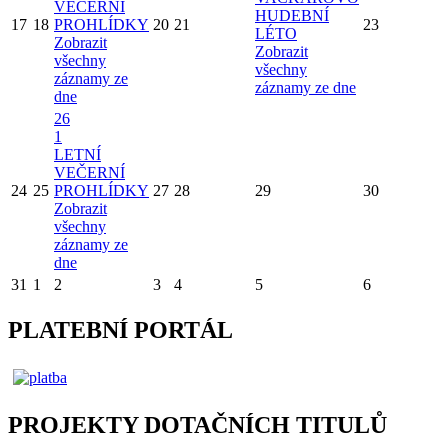
VEČERNÍ
HUDEBNÍ
17
18
PROHLÍDKY
20
21
23
LÉTO
Zobrazit
Zobrazit
všechny
všechny
záznamy ze
záznamy ze dne
dne
26
1
LETNÍ
VEČERNÍ
24
25
PROHLÍDKY
27
28
29
30
Zobrazit
všechny
záznamy ze
dne
31
1
2
3
4
5
6
PLATEBNÍ PORTÁL
PROJEKTY DOTAČNÍCH TITULŮ