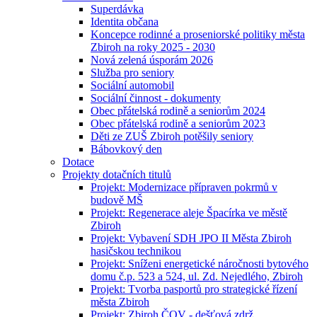
Superdávka
Identita občana
Koncepce rodinné a proseniorské politiky města
Zbiroh na roky 2025 - 2030
Nová zelená úsporám 2026
Služba pro seniory
Sociální automobil
Sociální činnost - dokumenty
Obec přátelská rodině a seniorům 2024
Obec přátelská rodině a seniorům 2023
Děti ze ZUŠ Zbiroh potěšily seniory
Bábovkový den
Dotace
Projekty dotačních titulů
Projekt: Modernizace přípraven pokrmů v
budově MŠ
Projekt: Regenerace aleje Špacírka ve městě
Zbiroh
Projekt: Vybavení SDH JPO II Města Zbiroh
hasičskou technikou
Projekt: Sníženi energetické náročnosti bytového
domu č.p. 523 a 524, ul. Zd. Nejedlého, Zbiroh
Projekt: Tvorba pasportů pro strategické řízení
města Zbiroh
Projekt: Zbiroh ČOV - dešťová zdrž