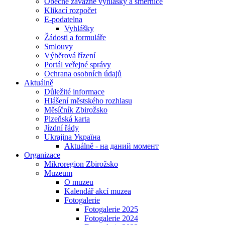
Obecně závazné vyhlášky a směrnice
Klikací rozpočet
E-podatelna
Vyhlášky
Žádosti a formuláře
Smlouvy
Výběrová řízení
Portál veřejné správy
Ochrana osobních údajů
Aktuálně
Důležité informace
Hlášení městského rozhlasu
Měsíčník Zbirožsko
Plzeňská karta
Jízdní řády
Ukrajina Україна
Aktuálně - на даний момент
Organizace
Mikroregion Zbirožsko
Muzeum
O muzeu
Kalendář akcí muzea
Fotogalerie
Fotogalerie 2025
Fotogalerie 2024