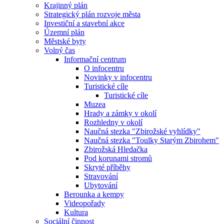
Krajinný plán
Strategický plán rozvoje města
Investiční a stavební akce
Územní plán
Městské byty
Volný čas
Informační centrum
O infocentru
Novinky v infocentru
Turistické cíle
Turistické cíle
Muzea
Hrady a zámky v okolí
Rozhledny v okolí
Naučná stezka "Zbirožské vyhlídky"
Naučná stezka "Toulky Starým Zbirohem"
Zbirožská Hledačka
Pod korunami stromů
Skryté příběhy
Stravování
Ubytování
Berounka a kempy
Videopořady
Kultura
Sociální činnost