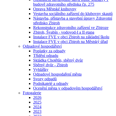
budově zdravotního střediska čp. 275
Oprava Městské knihovny
Vestavba sociálního zařízení do klubovny skautů
Nástavba, přístavba a stavební úpravy Zdravotní
středisko Zbiroh
Rekonstrukce zdravotního zařízení ve Zbiroze
Zbiroh, Švabín - vodovod-I a II etapa
Instalace FVE v obci Zbiroh na základní školu
Instalace FVE v obci Zbiroh na Městský úřad
Odpadové hospodářství
Poplatky za odpady
Třídění odpadu
Skládka Chotětín, sběrný dvůr
Sběrný dvůr - Zbiroh
Vyhlášky
Odpadové hospodaření města
Svozy odpadů
Podnikatelé a odpady
Ocenění města v odpadovém hospodářství
Fotogalerie
2026
2025
2024
2023