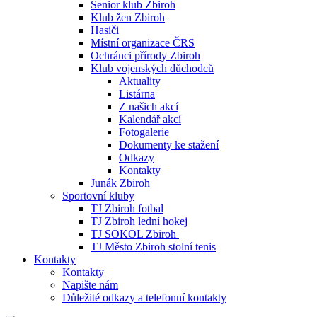
Senior klub Zbiroh
Klub žen Zbiroh
Hasiči
Místní organizace ČRS
Ochránci přírody Zbiroh
Klub vojenských důchodců
Aktuality
Listárna
Z našich akcí
Kalendář akcí
Fotogalerie
Dokumenty ke stažení
Odkazy
Kontakty
Junák Zbiroh
Sportovní kluby
TJ Zbiroh fotbal
TJ Zbiroh lední hokej
TJ SOKOL Zbiroh
TJ Město Zbiroh stolní tenis
Kontakty
Kontakty
Napište nám
Důležité odkazy a telefonní kontakty