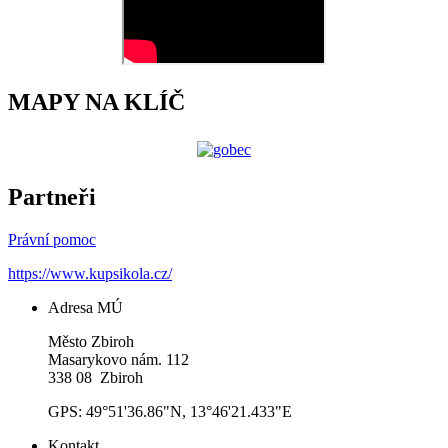
MAPY NA KLÍČ
Partneři
Právní pomoc
https://www.kupsikola.cz/
Adresa MÚ
Město Zbiroh
Masarykovo nám. 112
338 08 Zbiroh
GPS: 49°51'36.86"N, 13°46'21.433"E
Kontakt