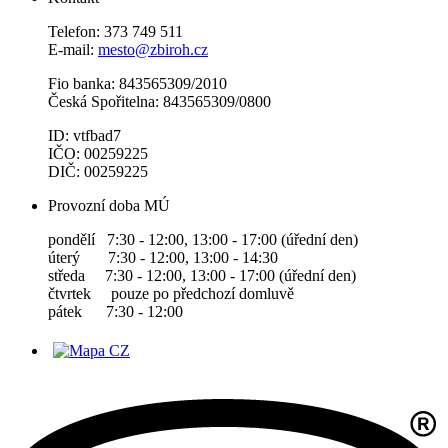
Telefon: 373 749 511
E-mail:
mesto@zbiroh.cz
Fio banka: 843565309/2010
Česká Spořitelna: 843565309/0800
ID: vtfbad7
IČO: 00259225
DIČ: 00259225
Provozní doba MÚ
pondělí 7:30 - 12:00, 13:00 - 17:00 (úřední den)
úterý 7:30 - 12:00, 13:00 - 14:30
středa 7:30 - 12:00, 13:00 - 17:00 (úřední den)
čtvrtek pouze po předchozí domluvě
pátek 7:30 - 12:00