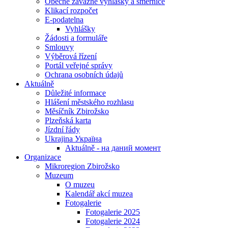
Obecně závazné vyhlášky a směrnice
Klikací rozpočet
E-podatelna
Vyhlášky
Žádosti a formuláře
Smlouvy
Výběrová řízení
Portál veřejné správy
Ochrana osobních údajů
Aktuálně
Důležité informace
Hlášení městského rozhlasu
Měsíčník Zbirožsko
Plzeňská karta
Jízdní řády
Ukrajina Україна
Aktuálně - на даний момент
Organizace
Mikroregion Zbirožsko
Muzeum
O muzeu
Kalendář akcí muzea
Fotogalerie
Fotogalerie 2025
Fotogalerie 2024