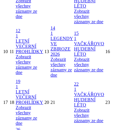
Zobrazit
HUDEBNÍ
všechny
LÉTO
záznamy ze
Zobrazit
dne
všechny
záznamy ze dne
14
12
1
15
1
LEGENDY
1
LETNÍ
VE
VAČKÁŘOVO
VEČERNÍ
ZBIROZE
HUDEBNÍ
10
11
PROHLÍDKY
13
16
2026
LÉTO
Zobrazit
Zobrazit
Zobrazit
všechny
všechny
všechny
záznamy ze
záznamy ze
záznamy ze dne
dne
dne
19
22
1
1
LETNÍ
VAČKÁŘOVO
VEČERNÍ
HUDEBNÍ
17
18
PROHLÍDKY
20
21
23
LÉTO
Zobrazit
Zobrazit
všechny
všechny
záznamy ze
záznamy ze dne
dne
26