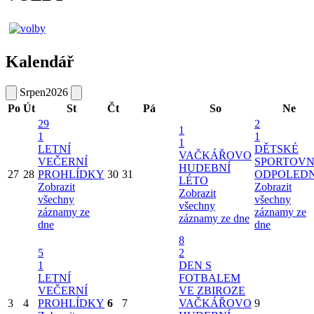
Kalendář
Srpen
2026
Po
Út
St
Čt
Pá
So
Ne
29
2
1
1
1
1
LETNÍ
DĚTSKÉ
VAČKÁŘOVO
VEČERNÍ
SPORTOVN
HUDEBNÍ
27
28
PROHLÍDKY
30
31
ODPOLED
LÉTO
Zobrazit
Zobrazit
Zobrazit
všechny
všechny
všechny
záznamy ze
záznamy ze
záznamy ze dne
dne
dne
8
5
2
1
DEN S
LETNÍ
FOTBALEM
VEČERNÍ
VE ZBIROZE
3
4
PROHLÍDKY
6
7
VAČKÁŘOVO
9