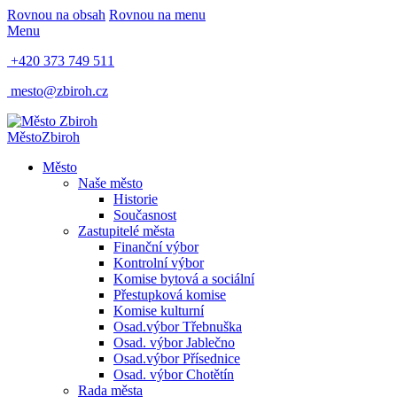
Rovnou na obsah
Rovnou na menu
Menu
+420 373 749 511
mesto@zbiroh.cz
Město
Zbiroh
Město
Naše město
Historie
Současnost
Zastupitelé města
Finanční výbor
Kontrolní výbor
Komise bytová a sociální
Přestupková komise
Komise kulturní
Osad.výbor Třebnuška
Osad. výbor Jablečno
Osad.výbor Přísednice
Osad. výbor Chotětín
Rada města