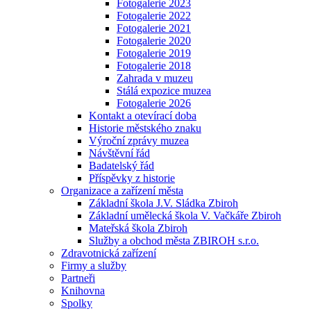
Fotogalerie 2023
Fotogalerie 2022
Fotogalerie 2021
Fotogalerie 2020
Fotogalerie 2019
Fotogalerie 2018
Zahrada v muzeu
Stálá expozice muzea
Fotogalerie 2026
Kontakt a otevírací doba
Historie městského znaku
Výroční zprávy muzea
Návštěvní řád
Badatelský řád
Příspěvky z historie
Organizace a zařízení města
Základní škola J.V. Sládka Zbiroh
Základní umělecká škola V. Vačkáře Zbiroh
Mateřská škola Zbiroh
Služby a obchod města ZBIROH s.r.o.
Zdravotnická zařízení
Firmy a služby
Partneři
Knihovna
Spolky