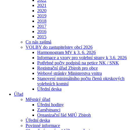
2022
2021
2020
2019
2018
2017
2016
2015
Co nás zajímá
VOLBY do zastupitelstev obcí 2026
Harmonogram MV k 3. 6. 2026
Informace a vzory pro volební strany k 3.6. 2026
Potřebné počty podpisů na petice NK / SNK
Registrační úřad Zbiroh pro obce
Webové stránky Ministerstva vnitra
Stanovení minimálního počtu členů okrskových
volebních komisí
Úřední deska
Úřad
Městský úřad
Úřední hodiny
Zaměstnanci
Organizační řád MěÚ Zbiroh
Úřední deska
Povinné informace