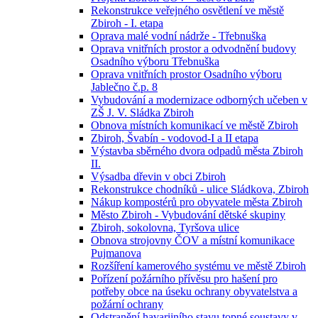
Rekonstrukce veřejného osvětlení ve městě
Zbiroh - I. etapa
Oprava malé vodní nádrže - Třebnuška
Oprava vnitřních prostor a odvodnění budovy
Osadního výboru Třebnuška
Oprava vnitřních prostor Osadního výboru
Jablečno č.p. 8
Vybudování a modernizace odborných učeben v
ZŠ J. V. Sládka Zbiroh
Obnova místních komunikací ve městě Zbiroh
Zbiroh, Švabín - vodovod-I a II etapa
Výstavba sběrného dvora odpadů města Zbiroh
II.
Výsadba dřevin v obci Zbiroh
Rekonstrukce chodníků - ulice Sládkova, Zbiroh
Nákup kompostérů pro obyvatele města Zbiroh
Město Zbiroh - Vybudování dětské skupiny
Zbiroh, sokolovna, Tyršova ulice
Obnova strojovny ČOV a místní komunikace
Pujmanova
Rozšíření kamerového systému ve městě Zbiroh
Pořízení požárního přívěsu pro hašení pro
potřeby obce na úseku ochrany obyvatelstva a
požární ochrany
Odstranění havarijního stavu topné soustavy v