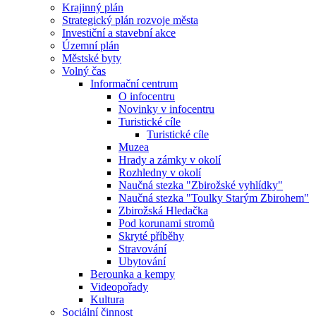
Krajinný plán
Strategický plán rozvoje města
Investiční a stavební akce
Územní plán
Městské byty
Volný čas
Informační centrum
O infocentru
Novinky v infocentru
Turistické cíle
Turistické cíle
Muzea
Hrady a zámky v okolí
Rozhledny v okolí
Naučná stezka "Zbirožské vyhlídky"
Naučná stezka "Toulky Starým Zbirohem"
Zbirožská Hledačka
Pod korunami stromů
Skryté příběhy
Stravování
Ubytování
Berounka a kempy
Videopořady
Kultura
Sociální činnost