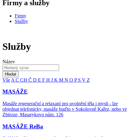
Firmy a služby
Firmy
Služby
Služby
Název
Hledat
Vše
A
C
CH
Č
D
E
F
H
J
K
M
N
O
P
S
V
Z
MASÁŽE
Masáže regenerační a relaxaní pro uvolnění těla i mysli - lze
objednat telefonicky, masáže buďto v Sokolovně Kařez, nebo ve
Zbiroze, Masarykovo nám. 126
MASÁŽE ReBa