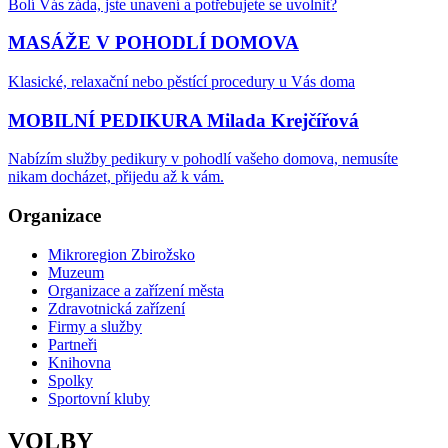
Bolí Vás záda, jste unavení a potřebujete se uvolnit?
MASÁŽE V POHODLÍ DOMOVA
Klasické, relaxační nebo pěstící procedury u Vás doma
MOBILNÍ PEDIKURA Milada Krejčířová
Nabízím služby pedikury v pohodlí vašeho domova, nemusíte
nikam docházet, přijedu až k vám.
Organizace
Mikroregion Zbirožsko
Muzeum
Organizace a zařízení města
Zdravotnická zařízení
Firmy a služby
Partneři
Knihovna
Spolky
Sportovní kluby
VOLBY