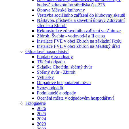
budově zdravotního střediska čp. 275
Oprava Městské knihovny
Vestavba sociálního zařízení do klubovny skautů
Nástavba, přístavba a stavební úpravy Zdravotní
středisko Zbiroh
Rekonstrukce zdravotního zařízení ve Zbiroze
Zbiroh, Švabín - vodovod-I a II etapa
Instalace FVE v obci Zbiroh na základní školu
Instalace FVE v obci Zbiroh na Městský úřad
Odpadové hospodářství
Poplatky za odpady
Třídění odpadu
Skládka Chotětín, sběrný dvůr
Sběrný dvůr - Zbiroh
Vyhlášky
Odpadové hospodaření města
Svozy odpadů
Podnikatelé a odpady
Ocenění města v odpadovém hospodářství
Fotogalerie
2026
2025
2024
2023