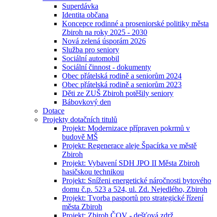
Superdávka
Identita občana
Koncepce rodinné a proseniorské politiky města
Zbiroh na roky 2025 - 2030
Nová zelená úsporám 2026
Služba pro seniory
Sociální automobil
Sociální činnost - dokumenty
Obec přátelská rodině a seniorům 2024
Obec přátelská rodině a seniorům 2023
Děti ze ZUŠ Zbiroh potěšily seniory
Bábovkový den
Dotace
Projekty dotačních titulů
Projekt: Modernizace přípraven pokrmů v
budově MŠ
Projekt: Regenerace aleje Špacírka ve městě
Zbiroh
Projekt: Vybavení SDH JPO II Města Zbiroh
hasičskou technikou
Projekt: Sníženi energetické náročnosti bytového
domu č.p. 523 a 524, ul. Zd. Nejedlého, Zbiroh
Projekt: Tvorba pasportů pro strategické řízení
města Zbiroh
Projekt: Zbiroh ČOV - dešťová zdrž