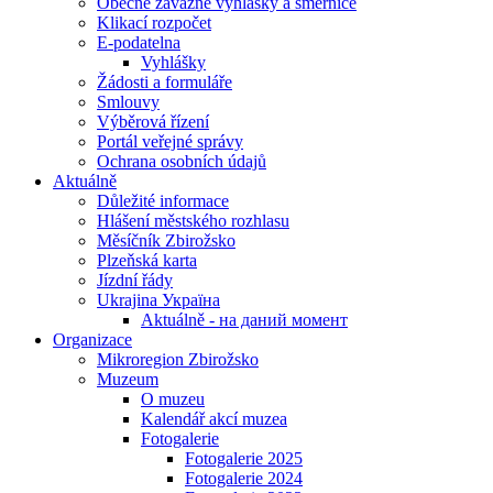
Obecně závazné vyhlášky a směrnice
Klikací rozpočet
E-podatelna
Vyhlášky
Žádosti a formuláře
Smlouvy
Výběrová řízení
Portál veřejné správy
Ochrana osobních údajů
Aktuálně
Důležité informace
Hlášení městského rozhlasu
Měsíčník Zbirožsko
Plzeňská karta
Jízdní řády
Ukrajina Україна
Aktuálně - на даний момент
Organizace
Mikroregion Zbirožsko
Muzeum
O muzeu
Kalendář akcí muzea
Fotogalerie
Fotogalerie 2025
Fotogalerie 2024