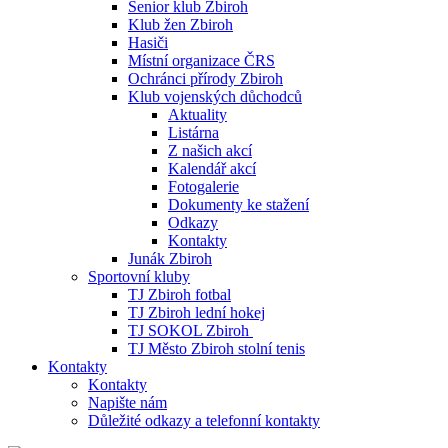
Senior klub Zbiroh
Klub žen Zbiroh
Hasiči
Místní organizace ČRS
Ochránci přírody Zbiroh
Klub vojenských důchodců
Aktuality
Listárna
Z našich akcí
Kalendář akcí
Fotogalerie
Dokumenty ke stažení
Odkazy
Kontakty
Junák Zbiroh
Sportovní kluby
TJ Zbiroh fotbal
TJ Zbiroh lední hokej
TJ SOKOL Zbiroh
TJ Město Zbiroh stolní tenis
Kontakty
Kontakty
Napište nám
Důležité odkazy a telefonní kontakty