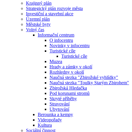
Krajinný plán
Strategický plán rozvoje města
Investiční a stavební akce
Územní plán
Městské byty
Volný čas
Informační centrum
O infocentru
Novinky v infocentru
Turistické cíle
Turistické cíle
Muzea
Hrady a zámky v okolí
Rozhledny v okolí
Naučná stezka "Zbirožské vyhlídky"
Naučná stezka "Toulky Starým Zbirohem"
Zbirožská Hledačka
Pod korunami stromů
Skryté příběhy
Stravování
Ubytování
Berounka a kempy
Videopořady
Kultura
Sociální činnost