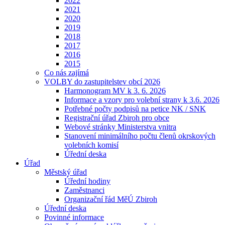
2022
2021
2020
2019
2018
2017
2016
2015
Co nás zajímá
VOLBY do zastupitelstev obcí 2026
Harmonogram MV k 3. 6. 2026
Informace a vzory pro volební strany k 3.6. 2026
Potřebné počty podpisů na petice NK / SNK
Registrační úřad Zbiroh pro obce
Webové stránky Ministerstva vnitra
Stanovení minimálního počtu členů okrskových
volebních komisí
Úřední deska
Úřad
Městský úřad
Úřední hodiny
Zaměstnanci
Organizační řád MěÚ Zbiroh
Úřední deska
Povinné informace