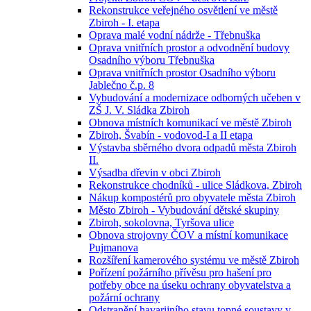
Rekonstrukce veřejného osvětlení ve městě
Zbiroh - I. etapa
Oprava malé vodní nádrže - Třebnuška
Oprava vnitřních prostor a odvodnění budovy
Osadního výboru Třebnuška
Oprava vnitřních prostor Osadního výboru
Jablečno č.p. 8
Vybudování a modernizace odborných učeben v
ZŠ J. V. Sládka Zbiroh
Obnova místních komunikací ve městě Zbiroh
Zbiroh, Švabín - vodovod-I a II etapa
Výstavba sběrného dvora odpadů města Zbiroh
II.
Výsadba dřevin v obci Zbiroh
Rekonstrukce chodníků - ulice Sládkova, Zbiroh
Nákup kompostérů pro obyvatele města Zbiroh
Město Zbiroh - Vybudování dětské skupiny
Zbiroh, sokolovna, Tyršova ulice
Obnova strojovny ČOV a místní komunikace
Pujmanova
Rozšíření kamerového systému ve městě Zbiroh
Pořízení požárního přívěsu pro hašení pro
potřeby obce na úseku ochrany obyvatelstva a
požární ochrany
Odstranění havarijního stavu topné soustavy v