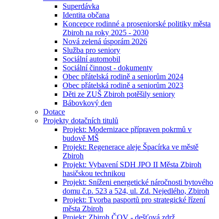
Superdávka
Identita občana
Koncepce rodinné a proseniorské politiky města
Zbiroh na roky 2025 - 2030
Nová zelená úsporám 2026
Služba pro seniory
Sociální automobil
Sociální činnost - dokumenty
Obec přátelská rodině a seniorům 2024
Obec přátelská rodině a seniorům 2023
Děti ze ZUŠ Zbiroh potěšily seniory
Bábovkový den
Dotace
Projekty dotačních titulů
Projekt: Modernizace přípraven pokrmů v
budově MŠ
Projekt: Regenerace aleje Špacírka ve městě
Zbiroh
Projekt: Vybavení SDH JPO II Města Zbiroh
hasičskou technikou
Projekt: Sníženi energetické náročnosti bytového
domu č.p. 523 a 524, ul. Zd. Nejedlého, Zbiroh
Projekt: Tvorba pasportů pro strategické řízení
města Zbiroh
Projekt: Zbiroh ČOV - dešťová zdrž