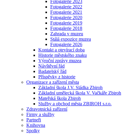
Fotogalerie 2023
Fotogalerie 2022
Fotogalerie 2021
Fotogalerie 2020
Fotogalerie 2019
Fotogalerie 2018
Zahrada v muzeu
Stálá expozice muzea
Fotogalerie 2026
Kontakt a otevírací doba
Historie městského znaku
Výroční zprávy muzea
Návštěvní řád
Badatelský řád
Příspěvky z historie
Organizace a zařízení města
Základní škola J.V. Sládka Zbiroh
Základní umělecká škola V. Vačkáře Zbiroh
Mateřská škola Zbiroh
Služby a obchod města ZBIROH s.r.o.
Zdravotnická zařízení
Firmy a služby
Partneři
Knihovna
Spolky