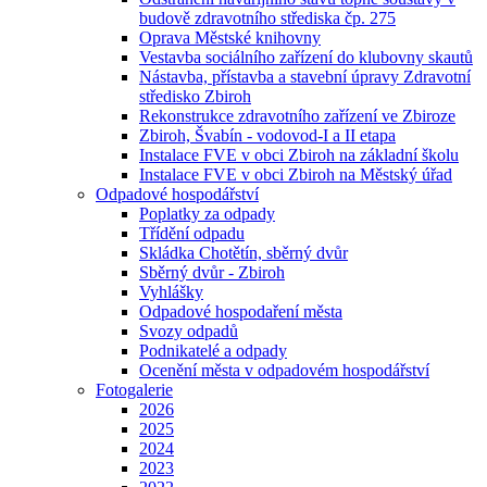
budově zdravotního střediska čp. 275
Oprava Městské knihovny
Vestavba sociálního zařízení do klubovny skautů
Nástavba, přístavba a stavební úpravy Zdravotní
středisko Zbiroh
Rekonstrukce zdravotního zařízení ve Zbiroze
Zbiroh, Švabín - vodovod-I a II etapa
Instalace FVE v obci Zbiroh na základní školu
Instalace FVE v obci Zbiroh na Městský úřad
Odpadové hospodářství
Poplatky za odpady
Třídění odpadu
Skládka Chotětín, sběrný dvůr
Sběrný dvůr - Zbiroh
Vyhlášky
Odpadové hospodaření města
Svozy odpadů
Podnikatelé a odpady
Ocenění města v odpadovém hospodářství
Fotogalerie
2026
2025
2024
2023