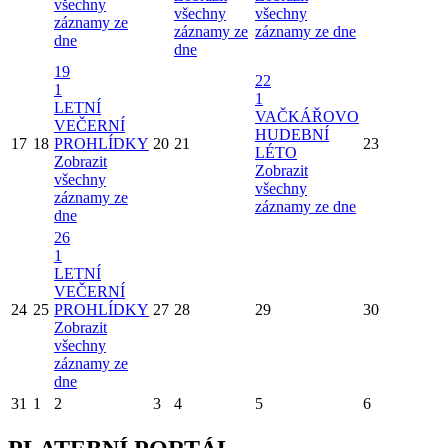
všechny
všechny
všechny
záznamy ze
záznamy ze
záznamy ze dne
dne
dne
19
22
1
1
LETNÍ
VAČKÁŘOVO
VEČERNÍ
HUDEBNÍ
17
18
PROHLÍDKY
20
21
23
LÉTO
Zobrazit
Zobrazit
všechny
všechny
záznamy ze
záznamy ze dne
dne
26
1
LETNÍ
VEČERNÍ
24
25
PROHLÍDKY
27
28
29
30
Zobrazit
všechny
záznamy ze
dne
31
1
2
3
4
5
6