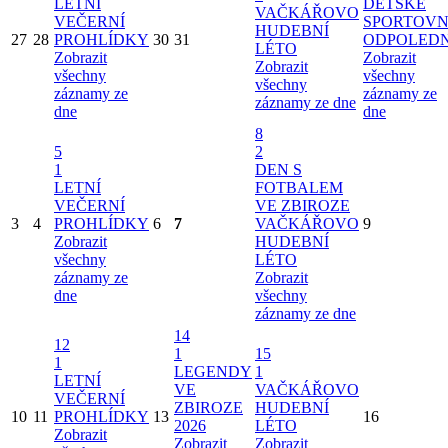
LETNÍ
DĚTSKÉ
VAČKÁŘOVO
VEČERNÍ
SPORTOVN
HUDEBNÍ
27
28
PROHLÍDKY
30
31
ODPOLED
LÉTO
Zobrazit
Zobrazit
Zobrazit
všechny
všechny
všechny
záznamy ze
záznamy ze
záznamy ze dne
dne
dne
8
5
2
1
DEN S
LETNÍ
FOTBALEM
VEČERNÍ
VE ZBIROZE
3
4
PROHLÍDKY
6
7
VAČKÁŘOVO
9
Zobrazit
HUDEBNÍ
všechny
LÉTO
záznamy ze
Zobrazit
dne
všechny
záznamy ze dne
14
12
1
15
1
LEGENDY
1
LETNÍ
VE
VAČKÁŘOVO
VEČERNÍ
ZBIROZE
HUDEBNÍ
10
11
PROHLÍDKY
13
16
2026
LÉTO
Zobrazit
Zobrazit
Zobrazit