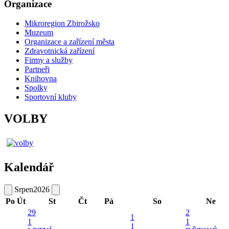
Organizace
Mikroregion Zbirožsko
Muzeum
Organizace a zařízení města
Zdravotnická zařízení
Firmy a služby
Partneři
Knihovna
Spolky
Sportovní kluby
VOLBY
Kalendář
Srpen
2026
Po
Út
St
Čt
Pá
So
Ne
29
2
1
1
1
1