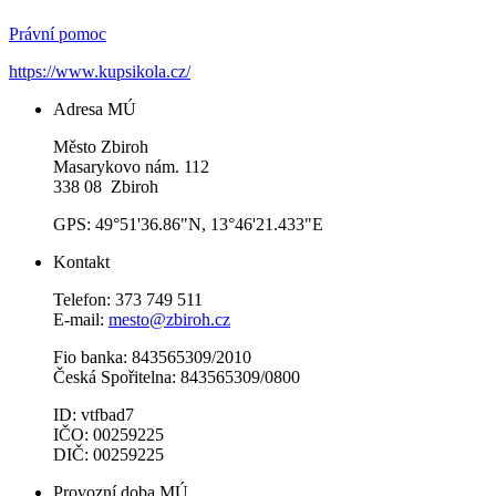
Právní pomoc
https://www.kupsikola.cz/
Adresa MÚ
Město Zbiroh
Masarykovo nám. 112
338 08 Zbiroh
GPS: 49°51'36.86"N, 13°46'21.433"E
Kontakt
Telefon: 373 749 511
E-mail:
mesto@zbiroh.cz
Fio banka: 843565309/2010
Česká Spořitelna: 843565309/0800
ID: vtfbad7
IČO: 00259225
DIČ: 00259225
Provozní doba MÚ