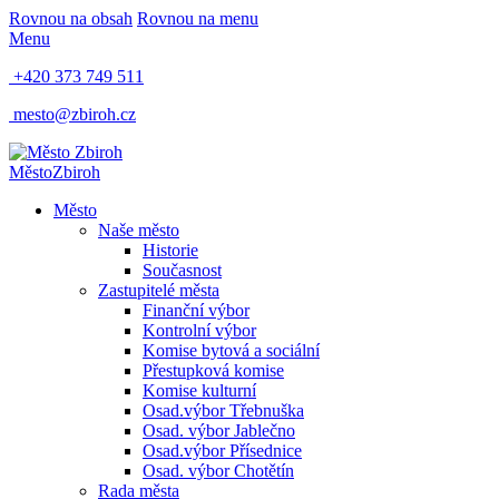
Rovnou na obsah
Rovnou na menu
Menu
+420 373 749 511
mesto@zbiroh.cz
Město
Zbiroh
Město
Naše město
Historie
Současnost
Zastupitelé města
Finanční výbor
Kontrolní výbor
Komise bytová a sociální
Přestupková komise
Komise kulturní
Osad.výbor Třebnuška
Osad. výbor Jablečno
Osad.výbor Přísednice
Osad. výbor Chotětín
Rada města