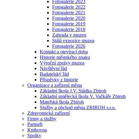
Fotogalerie 2023
Fotogalerie 2022
Fotogalerie 2021
Fotogalerie 2020
Fotogalerie 2019
Fotogalerie 2018
Zahrada v muzeu
Stálá expozice muzea
Fotogalerie 2026
Kontakt a otevírací doba
Historie městského znaku
Výroční zprávy muzea
Návštěvní řád
Badatelský řád
Příspěvky z historie
Organizace a zařízení města
Základní škola J.V. Sládka Zbiroh
Základní umělecká škola V. Vačkáře Zbiroh
Mateřská škola Zbiroh
Služby a obchod města ZBIROH s.r.o.
Zdravotnická zařízení
Firmy a služby
Partneři
Knihovna
Spolky