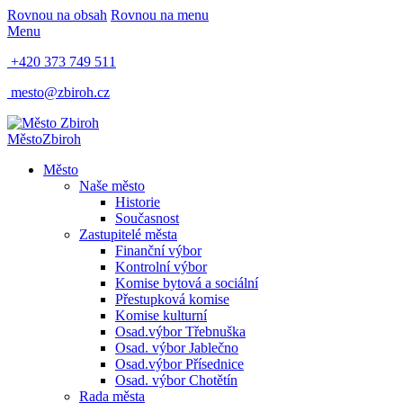
Rovnou na obsah
Rovnou na menu
Menu
+420 373 749 511
mesto@zbiroh.cz
Město
Zbiroh
Město
Naše město
Historie
Současnost
Zastupitelé města
Finanční výbor
Kontrolní výbor
Komise bytová a sociální
Přestupková komise
Komise kulturní
Osad.výbor Třebnuška
Osad. výbor Jablečno
Osad.výbor Přísednice
Osad. výbor Chotětín
Rada města