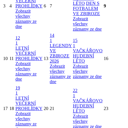
VEČERNÍ
LÉTO
DEN S
3
4
PROHLÍDKY
6
7
9
FOTBALEM
Zobrazit
VE ZBIROZE
všechny
Zobrazit
záznamy ze
všechny
dne
záznamy ze dne
14
12
1
15
1
LEGENDY
1
LETNÍ
VE
VAČKÁŘOVO
VEČERNÍ
ZBIROZE
HUDEBNÍ
10
11
PROHLÍDKY
13
16
2026
LÉTO
Zobrazit
Zobrazit
Zobrazit
všechny
všechny
všechny
záznamy ze
záznamy ze
záznamy ze dne
dne
dne
19
22
1
1
LETNÍ
VAČKÁŘOVO
VEČERNÍ
HUDEBNÍ
17
18
PROHLÍDKY
20
21
23
LÉTO
Zobrazit
Zobrazit
všechny
všechny
záznamy ze
záznamy ze dne