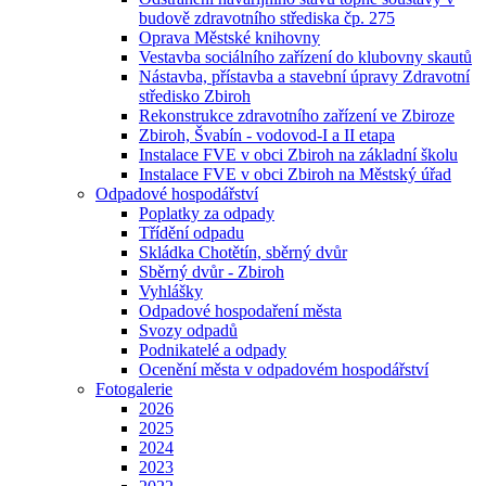
budově zdravotního střediska čp. 275
Oprava Městské knihovny
Vestavba sociálního zařízení do klubovny skautů
Nástavba, přístavba a stavební úpravy Zdravotní
středisko Zbiroh
Rekonstrukce zdravotního zařízení ve Zbiroze
Zbiroh, Švabín - vodovod-I a II etapa
Instalace FVE v obci Zbiroh na základní školu
Instalace FVE v obci Zbiroh na Městský úřad
Odpadové hospodářství
Poplatky za odpady
Třídění odpadu
Skládka Chotětín, sběrný dvůr
Sběrný dvůr - Zbiroh
Vyhlášky
Odpadové hospodaření města
Svozy odpadů
Podnikatelé a odpady
Ocenění města v odpadovém hospodářství
Fotogalerie
2026
2025
2024
2023