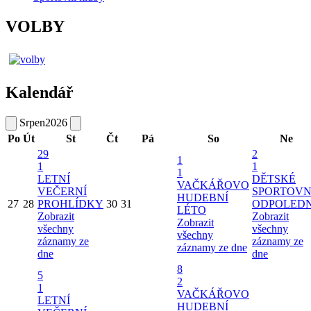
VOLBY
Kalendář
Srpen
2026
Po
Út
St
Čt
Pá
So
Ne
29
2
1
1
1
1
LETNÍ
DĚTSKÉ
VAČKÁŘOVO
VEČERNÍ
SPORTOVN
HUDEBNÍ
27
28
PROHLÍDKY
30
31
ODPOLED
LÉTO
Zobrazit
Zobrazit
Zobrazit
všechny
všechny
všechny
záznamy ze
záznamy ze
záznamy ze dne
dne
dne
8
5
2
1
VAČKÁŘOVO
LETNÍ
HUDEBNÍ