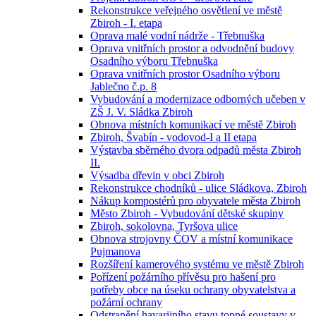
Rekonstrukce veřejného osvětlení ve městě
Zbiroh - I. etapa
Oprava malé vodní nádrže - Třebnuška
Oprava vnitřních prostor a odvodnění budovy
Osadního výboru Třebnuška
Oprava vnitřních prostor Osadního výboru
Jablečno č.p. 8
Vybudování a modernizace odborných učeben v
ZŠ J. V. Sládka Zbiroh
Obnova místních komunikací ve městě Zbiroh
Zbiroh, Švabín - vodovod-I a II etapa
Výstavba sběrného dvora odpadů města Zbiroh
II.
Výsadba dřevin v obci Zbiroh
Rekonstrukce chodníků - ulice Sládkova, Zbiroh
Nákup kompostérů pro obyvatele města Zbiroh
Město Zbiroh - Vybudování dětské skupiny
Zbiroh, sokolovna, Tyršova ulice
Obnova strojovny ČOV a místní komunikace
Pujmanova
Rozšíření kamerového systému ve městě Zbiroh
Pořízení požárního přívěsu pro hašení pro
potřeby obce na úseku ochrany obyvatelstva a
požární ochrany
Odstranění havarijního stavu topné soustavy v