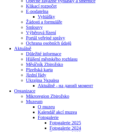
Obecně závazné vyhlášky a směrnice
Klikací rozpočet
E-podatelna
Vyhlášky
Žádosti a formuláře
Smlouvy
Výběrová řízení
Portál veřejné správy
Ochrana osobních údajů
Aktuálně
Důležité informace
Hlášení městského rozhlasu
Měsíčník Zbirožsko
Plzeňská karta
Jízdní řády
Ukrajina Україна
Aktuálně - на даний момент
Organizace
Mikroregion Zbirožsko
Muzeum
O muzeu
Kalendář akcí muzea
Fotogalerie
Fotogalerie 2025
Fotogalerie 2024