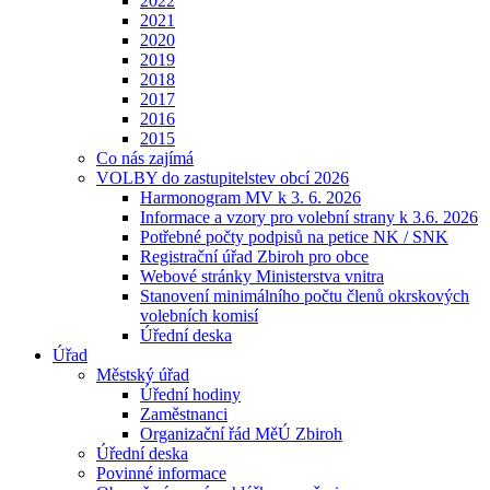
2022
2021
2020
2019
2018
2017
2016
2015
Co nás zajímá
VOLBY do zastupitelstev obcí 2026
Harmonogram MV k 3. 6. 2026
Informace a vzory pro volební strany k 3.6. 2026
Potřebné počty podpisů na petice NK / SNK
Registrační úřad Zbiroh pro obce
Webové stránky Ministerstva vnitra
Stanovení minimálního počtu členů okrskových
volebních komisí
Úřední deska
Úřad
Městský úřad
Úřední hodiny
Zaměstnanci
Organizační řád MěÚ Zbiroh
Úřední deska
Povinné informace