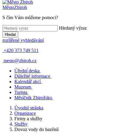
Město
Zbiroh
S čím Vám můžeme pomoci?
Hledaný výraz
Hledat
rozšířené vyhledávání
+420 373 749 511
mesto@zbiroh.cz
Úřední deska
Důležité informace
Kalendář akcí
Muzeum
Turista
Měsíčník Zbirožsko
Úvodní stránka
Organizace
Firmy a služby
Služby
Dovoz vody do bazénů