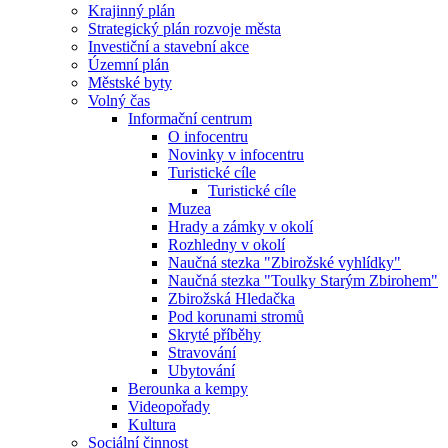
Krajinný plán
Strategický plán rozvoje města
Investiční a stavební akce
Územní plán
Městské byty
Volný čas
Informační centrum
O infocentru
Novinky v infocentru
Turistické cíle
Turistické cíle
Muzea
Hrady a zámky v okolí
Rozhledny v okolí
Naučná stezka "Zbirožské vyhlídky"
Naučná stezka "Toulky Starým Zbirohem"
Zbirožská Hledačka
Pod korunami stromů
Skryté příběhy
Stravování
Ubytování
Berounka a kempy
Videopořady
Kultura
Sociální činnost