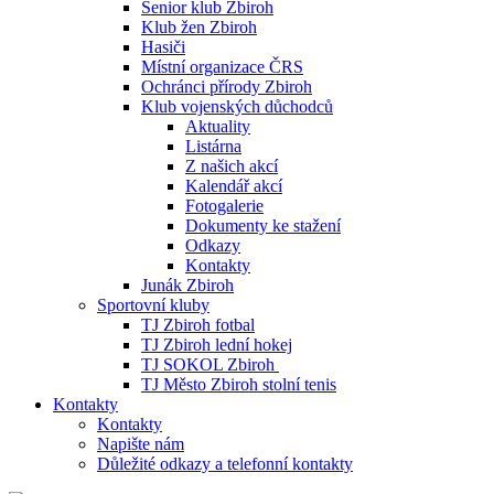
Senior klub Zbiroh
Klub žen Zbiroh
Hasiči
Místní organizace ČRS
Ochránci přírody Zbiroh
Klub vojenských důchodců
Aktuality
Listárna
Z našich akcí
Kalendář akcí
Fotogalerie
Dokumenty ke stažení
Odkazy
Kontakty
Junák Zbiroh
Sportovní kluby
TJ Zbiroh fotbal
TJ Zbiroh lední hokej
TJ SOKOL Zbiroh
TJ Město Zbiroh stolní tenis
Kontakty
Kontakty
Napište nám
Důležité odkazy a telefonní kontakty