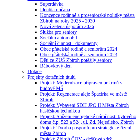
Superdávka
Identita občana
Koncepce rodinné a proseniorské politiky města
Zbiroh na roky 2025 - 2030
Nová zelená úsporám 2026
Služba pro seniory
Sociální automobil
Sociální činnost - dokumenty
Obec přátelská rodině a seniorům 2024
Obec přátelská rodině a seniorům 2023
Děti ze ZUŠ Zbiroh potěšily seniory
Bábovkový den
Dotace
Projekty dotačních titulů
Projekt: Modernizace přípraven pokrmů v
budově MŠ
Projekt: Regenerace aleje Špacírka ve městě
Zbiroh
Projekt: Vybavení SDH JPO II Města Zbiroh
hasičskou technikou
Projekt: Sníženi energetické náročnosti bytového
domu č.p. 523 a 524, ul. Zd. Nejedlého, Zbiroh
Projekt: Tvorba pasportů pro strategické řízení
města Zbiroh
Projekt: Zbiroh ČOV - dešťová zdrž