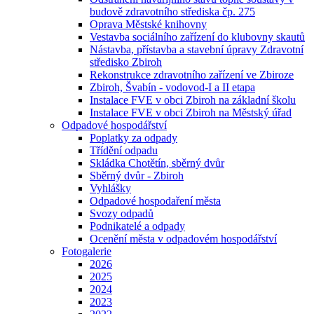
budově zdravotního střediska čp. 275
Oprava Městské knihovny
Vestavba sociálního zařízení do klubovny skautů
Nástavba, přístavba a stavební úpravy Zdravotní
středisko Zbiroh
Rekonstrukce zdravotního zařízení ve Zbiroze
Zbiroh, Švabín - vodovod-I a II etapa
Instalace FVE v obci Zbiroh na základní školu
Instalace FVE v obci Zbiroh na Městský úřad
Odpadové hospodářství
Poplatky za odpady
Třídění odpadu
Skládka Chotětín, sběrný dvůr
Sběrný dvůr - Zbiroh
Vyhlášky
Odpadové hospodaření města
Svozy odpadů
Podnikatelé a odpady
Ocenění města v odpadovém hospodářství
Fotogalerie
2026
2025
2024
2023