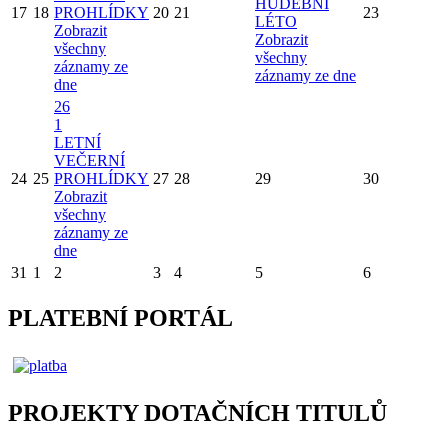
HUDEBNÍ
17
18
PROHLÍDKY
20
21
23
LÉTO
Zobrazit
Zobrazit
všechny
všechny
záznamy ze
záznamy ze dne
dne
26
1
LETNÍ
VEČERNÍ
24
25
PROHLÍDKY
27
28
29
30
Zobrazit
všechny
záznamy ze
dne
31
1
2
3
4
5
6
PLATEBNÍ PORTÁL
PROJEKTY DOTAČNÍCH TITULŮ