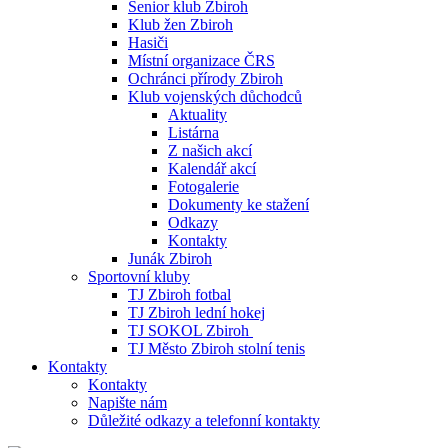
Senior klub Zbiroh
Klub žen Zbiroh
Hasiči
Místní organizace ČRS
Ochránci přírody Zbiroh
Klub vojenských důchodců
Aktuality
Listárna
Z našich akcí
Kalendář akcí
Fotogalerie
Dokumenty ke stažení
Odkazy
Kontakty
Junák Zbiroh
Sportovní kluby
TJ Zbiroh fotbal
TJ Zbiroh lední hokej
TJ SOKOL Zbiroh
TJ Město Zbiroh stolní tenis
Kontakty
Kontakty
Napište nám
Důležité odkazy a telefonní kontakty