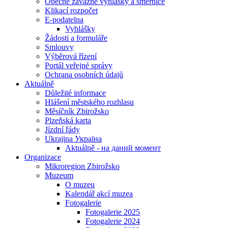
Obecně závazné vyhlášky a směrnice
Klikací rozpočet
E-podatelna
Vyhlášky
Žádosti a formuláře
Smlouvy
Výběrová řízení
Portál veřejné správy
Ochrana osobních údajů
Aktuálně
Důležité informace
Hlášení městského rozhlasu
Měsíčník Zbirožsko
Plzeňská karta
Jízdní řády
Ukrajina Україна
Aktuálně - на даний момент
Organizace
Mikroregion Zbirožsko
Muzeum
O muzeu
Kalendář akcí muzea
Fotogalerie
Fotogalerie 2025
Fotogalerie 2024