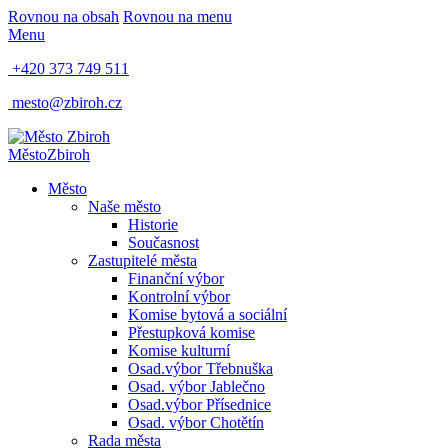
Rovnou na obsah
Rovnou na menu
Menu
+420 373 749 511
mesto@zbiroh.cz
Město
Zbiroh
Město
Naše město
Historie
Současnost
Zastupitelé města
Finanční výbor
Kontrolní výbor
Komise bytová a sociální
Přestupková komise
Komise kulturní
Osad.výbor Třebnuška
Osad. výbor Jablečno
Osad.výbor Přísednice
Osad. výbor Chotětín
Rada města