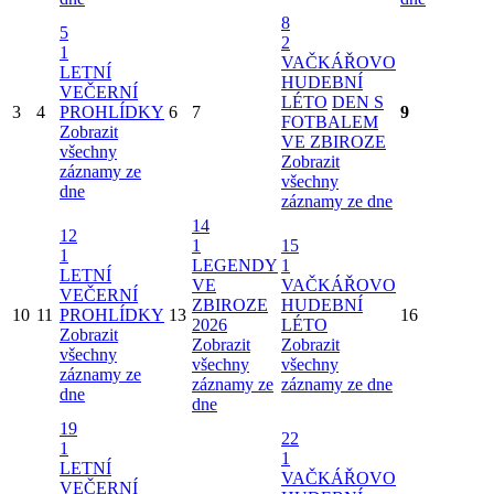
8
5
2
1
VAČKÁŘOVO
LETNÍ
HUDEBNÍ
VEČERNÍ
LÉTO
DEN S
3
4
PROHLÍDKY
6
7
9
FOTBALEM
Zobrazit
VE ZBIROZE
všechny
Zobrazit
záznamy ze
všechny
dne
záznamy ze dne
14
12
1
15
1
LEGENDY
1
LETNÍ
VE
VAČKÁŘOVO
VEČERNÍ
ZBIROZE
HUDEBNÍ
10
11
PROHLÍDKY
13
16
2026
LÉTO
Zobrazit
Zobrazit
Zobrazit
všechny
všechny
všechny
záznamy ze
záznamy ze
záznamy ze dne
dne
dne
19
22
1
1
LETNÍ
VAČKÁŘOVO
VEČERNÍ