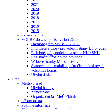
2022
2021
2020
2019
2018
2017
2016
2015
Co nás zajímá
VOLBY do zastupitelstev obcí 2026
Harmonogram MV k 3. 6. 2026
Informace a vzory pro volební strany k 3.6. 2026
Potřebné počty podpisů na petice NK / SNK
Registrační úřad Zbiroh pro obce
Webové stránky Ministerstva vnitra
Stanovení minimálního počtu členů okrskových
volebních komisí
Úřední deska
Úřad
Městský úřad
Úřední hodiny
Zaměstnanci
Organizační řád MěÚ Zbiroh
Úřední deska
Povinné informace