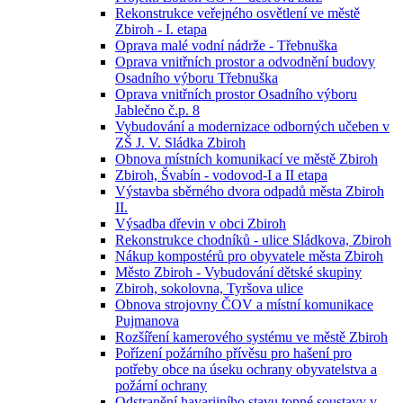
Rekonstrukce veřejného osvětlení ve městě
Zbiroh - I. etapa
Oprava malé vodní nádrže - Třebnuška
Oprava vnitřních prostor a odvodnění budovy
Osadního výboru Třebnuška
Oprava vnitřních prostor Osadního výboru
Jablečno č.p. 8
Vybudování a modernizace odborných učeben v
ZŠ J. V. Sládka Zbiroh
Obnova místních komunikací ve městě Zbiroh
Zbiroh, Švabín - vodovod-I a II etapa
Výstavba sběrného dvora odpadů města Zbiroh
II.
Výsadba dřevin v obci Zbiroh
Rekonstrukce chodníků - ulice Sládkova, Zbiroh
Nákup kompostérů pro obyvatele města Zbiroh
Město Zbiroh - Vybudování dětské skupiny
Zbiroh, sokolovna, Tyršova ulice
Obnova strojovny ČOV a místní komunikace
Pujmanova
Rozšíření kamerového systému ve městě Zbiroh
Pořízení požárního přívěsu pro hašení pro
potřeby obce na úseku ochrany obyvatelstva a
požární ochrany
Odstranění havarijního stavu topné soustavy v