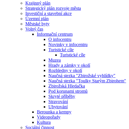
Krajinný plán
Strategický plán rozvoje města
Investiční a stavební akce
Územní plán
Městské byty
Volný čas
Informační centrum
O infocentru
Novinky v infocentru
Turistické cíle
Turistické cíle
Muzea
Hrady a zámky v okolí
Rozhledny v okolí
Naučná stezka "Zbirožské vyhlídky"
Naučná stezka "Toulky Starým Zbirohem"
Zbirožská Hledačka
Pod korunami stromů
Skryté příběhy
Stravování
Ubytování
Berounka a kempy
Videopořady
Kultura
Sociální činnost