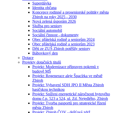
Superdávka
Identita občana
Koncepce rodinné a proseniorské politiky města
Zbiroh na roky 2025 - 2030
Nová zelená úsporám 2026
Služba pro seniory
Sociální automobil
Sociální činnost - dokumenty
Obec přátelská rodině a seniorům 2024
Obec přátelská rodině a seniorům 2023
Děti ze ZUŠ Zbiroh potěšily seniory
Bábovkový den
Dotace
Projekty dotačních titulů
Projekt: Modernizace přípraven pokrmů v
budově MŠ
Projekt: Regenerace aleje Špacírka ve městě
Zbiroh
Projekt: Vybavení SDH JPO II Města Zbiroh
hasičskou technikou
Projekt: Sníženi energetické náročnosti bytového
domu č.p. 523 a 524, ul. Zd. Nejedlého, Zbiroh
Projekt: Tvorba pasportů pro strategické řízení
města Zbiroh
Projekt: Zbiroh ČOV - dešťová zdrž