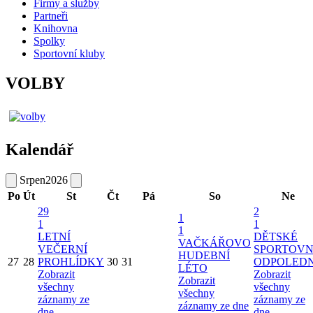
Firmy a služby
Partneři
Knihovna
Spolky
Sportovní kluby
VOLBY
Kalendář
Srpen
2026
Po
Út
St
Čt
Pá
So
Ne
29
2
1
1
1
1
LETNÍ
DĚTSKÉ
VAČKÁŘOVO
VEČERNÍ
SPORTOVN
HUDEBNÍ
27
28
PROHLÍDKY
30
31
ODPOLED
LÉTO
Zobrazit
Zobrazit
Zobrazit
všechny
všechny
všechny
záznamy ze
záznamy ze
záznamy ze dne
dne
dne