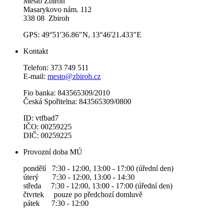
Město Zbiroh
Masarykovo nám. 112
338 08 Zbiroh
GPS: 49°51'36.86"N, 13°46'21.433"E
Kontakt
Telefon: 373 749 511
E-mail:
mesto@zbiroh.cz
Fio banka: 843565309/2010
Česká Spořitelna: 843565309/0800
ID: vtfbad7
IČO: 00259225
DIČ: 00259225
Provozní doba MÚ
pondělí 7:30 - 12:00, 13:00 - 17:00 (úřední den)
úterý 7:30 - 12:00, 13:00 - 14:30
středa 7:30 - 12:00, 13:00 - 17:00 (úřední den)
čtvrtek pouze po předchozí domluvě
pátek 7:30 - 12:00