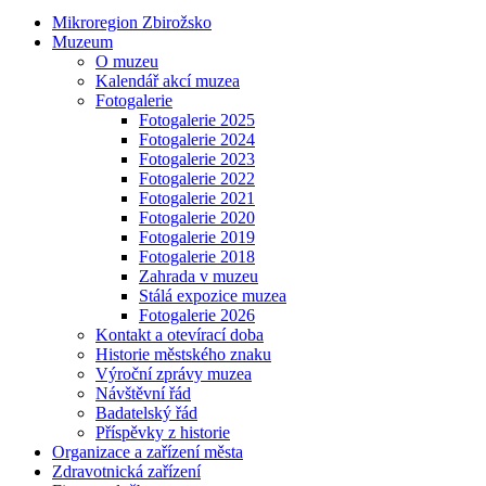
Mikroregion Zbirožsko
Muzeum
O muzeu
Kalendář akcí muzea
Fotogalerie
Fotogalerie 2025
Fotogalerie 2024
Fotogalerie 2023
Fotogalerie 2022
Fotogalerie 2021
Fotogalerie 2020
Fotogalerie 2019
Fotogalerie 2018
Zahrada v muzeu
Stálá expozice muzea
Fotogalerie 2026
Kontakt a otevírací doba
Historie městského znaku
Výroční zprávy muzea
Návštěvní řád
Badatelský řád
Příspěvky z historie
Organizace a zařízení města
Zdravotnická zařízení