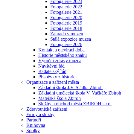
Fotogalerie 2023
Fotogalerie 2022
Fotogalerie 2021
Fotogalerie 2020
Fotogalerie 2019
Fotogalerie 2018
Zahrada v muzeu
Stálá expozice muzea
Fotogalerie 2026
Kontakt a otevírací doba
Historie městského znaku
Výroční zprávy muzea
Návštěvní řád
Badatelský řád
Příspěvky z historie
Organizace a zařízení města
Základní škola J.V. Sládka Zbiroh
Základní umělecká škola V. Vačkáře Zbiroh
Mateřská škola Zbiroh
Služby a obchod města ZBIROH s.r.o.
Zdravotnická zařízení
Firmy a služby
Partneři
Knihovna
Spolky