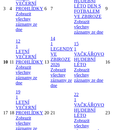
HUDEBNÍ
VEČERNÍ
LÉTO
DEN S
3
4
PROHLÍDKY
6
7
9
FOTBALEM
Zobrazit
VE ZBIROZE
všechny
Zobrazit
záznamy ze
všechny
dne
záznamy ze dne
14
12
1
15
1
LEGENDY
1
LETNÍ
VE
VAČKÁŘOVO
VEČERNÍ
ZBIROZE
HUDEBNÍ
10
11
PROHLÍDKY
13
16
2026
LÉTO
Zobrazit
Zobrazit
Zobrazit
všechny
všechny
všechny
záznamy ze
záznamy ze
záznamy ze dne
dne
dne
19
22
1
1
LETNÍ
VAČKÁŘOVO
VEČERNÍ
HUDEBNÍ
17
18
PROHLÍDKY
20
21
23
LÉTO
Zobrazit
Zobrazit
všechny
všechny
záznamy ze