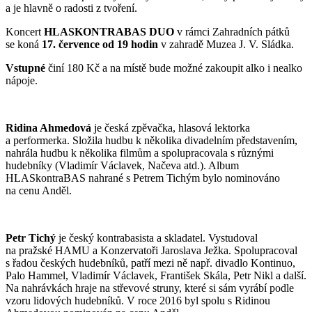
a je hlavně o radosti z tvoření.
Koncert
HLASKONTRABAS DUO
v rámci Zahradních pátků
se koná
17. července od 19 hodin
v zahradě Muzea J. V. Sládka.
Vstupné
činí 180 Kč a na místě bude možné zakoupit alko i nealko
nápoje.
Ridina Ahmedová
je česká zpěvačka, hlasová lektorka
a performerka. Složila hudbu k několika divadelním představením,
nahrála hudbu k několika filmům a spolupracovala s různými
hudebníky (Vladimír Václavek, Načeva atd.). Album
HLASkontraBAS nahrané s Petrem Tichým bylo nominováno
na cenu Anděl.
Petr Tichý
je český kontrabasista a skladatel. Vystudoval
na pražské HAMU a Konzervatoři Jaroslava Ježka. Spolupracoval
s řadou českých hudebníků, patří mezi ně např. divadlo Kontinuo,
Palo Hammel, Vladimír Václavek, František Skála, Petr Nikl a další.
Na nahrávkách hraje na střevové struny, které si sám vyrábí podle
vzoru lidových hudebníků. V roce 2016 byl spolu s Ridinou