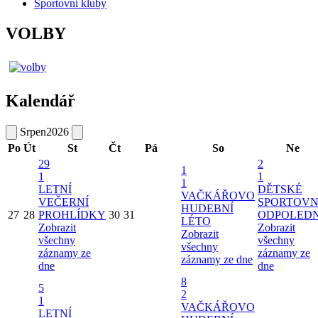
Sportovní kluby
VOLBY
Kalendář
Srpen
2026
Po
Út
St
Čt
Pá
So
Ne
29
2
1
1
1
1
LETNÍ
DĚTSKÉ
VAČKÁŘOVO
VEČERNÍ
SPORTOVN
HUDEBNÍ
27
28
PROHLÍDKY
30
31
ODPOLED
LÉTO
Zobrazit
Zobrazit
Zobrazit
všechny
všechny
všechny
záznamy ze
záznamy ze
záznamy ze dne
dne
dne
8
5
2
1
VAČKÁŘOVO
LETNÍ