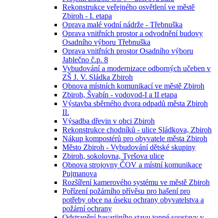
Rekonstrukce veřejného osvětlení ve městě
Zbiroh - I. etapa
Oprava malé vodní nádrže - Třebnuška
Oprava vnitřních prostor a odvodnění budovy
Osadního výboru Třebnuška
Oprava vnitřních prostor Osadního výboru
Jablečno č.p. 8
Vybudování a modernizace odborných učeben v
ZŠ J. V. Sládka Zbiroh
Obnova místních komunikací ve městě Zbiroh
Zbiroh, Švabín - vodovod-I a II etapa
Výstavba sběrného dvora odpadů města Zbiroh
II.
Výsadba dřevin v obci Zbiroh
Rekonstrukce chodníků - ulice Sládkova, Zbiroh
Nákup kompostérů pro obyvatele města Zbiroh
Město Zbiroh - Vybudování dětské skupiny
Zbiroh, sokolovna, Tyršova ulice
Obnova strojovny ČOV a místní komunikace
Pujmanova
Rozšíření kamerového systému ve městě Zbiroh
Pořízení požárního přívěsu pro hašení pro
potřeby obce na úseku ochrany obyvatelstva a
požární ochrany
Odstranění havarijního stavu topné soustavy v