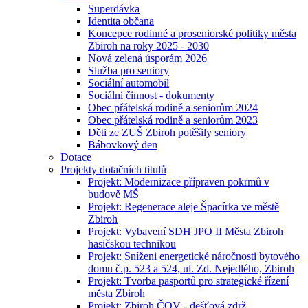
Superdávka
Identita občana
Koncepce rodinné a proseniorské politiky města
Zbiroh na roky 2025 - 2030
Nová zelená úsporám 2026
Služba pro seniory
Sociální automobil
Sociální činnost - dokumenty
Obec přátelská rodině a seniorům 2024
Obec přátelská rodině a seniorům 2023
Děti ze ZUŠ Zbiroh potěšily seniory
Bábovkový den
Dotace
Projekty dotačních titulů
Projekt: Modernizace přípraven pokrmů v
budově MŠ
Projekt: Regenerace aleje Špacírka ve městě
Zbiroh
Projekt: Vybavení SDH JPO II Města Zbiroh
hasičskou technikou
Projekt: Sníženi energetické náročnosti bytového
domu č.p. 523 a 524, ul. Zd. Nejedlého, Zbiroh
Projekt: Tvorba pasportů pro strategické řízení
města Zbiroh
Projekt: Zbiroh ČOV - dešťová zdrž