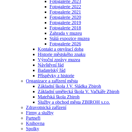
Fotogalerie 2023
Fotogalerie 2022
Fotogalerie 2021
Fotogalerie 2020
Fotogalerie 2019
Fotogalerie 2018
Zahrada v muzeu
Stálá expozice muzea
Fotogalerie 2026
Kontakt a otevírací doba
Historie městského znaku
Výroční zprávy muzea
Návštěvní řád
Badatelský řád
Příspěvky z historie
Organizace a zařízení města
Základní škola J.V. Sládka Zbiroh
Základní umělecká škola V. Vačkáře Zbiroh
Mateřská škola Zbiroh
Služby a obchod města ZBIROH s.r.o.
Zdravotnická zařízení
Firmy a služby
Partneři
Knihovna
Spolky