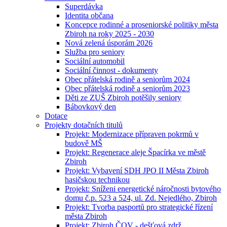
Superdávka
Identita občana
Koncepce rodinné a proseniorské politiky města
Zbiroh na roky 2025 - 2030
Nová zelená úsporám 2026
Služba pro seniory
Sociální automobil
Sociální činnost - dokumenty
Obec přátelská rodině a seniorům 2024
Obec přátelská rodině a seniorům 2023
Děti ze ZUŠ Zbiroh potěšily seniory
Bábovkový den
Dotace
Projekty dotačních titulů
Projekt: Modernizace přípraven pokrmů v
budově MŠ
Projekt: Regenerace aleje Špacírka ve městě
Zbiroh
Projekt: Vybavení SDH JPO II Města Zbiroh
hasičskou technikou
Projekt: Sníženi energetické náročnosti bytového
domu č.p. 523 a 524, ul. Zd. Nejedlého, Zbiroh
Projekt: Tvorba pasportů pro strategické řízení
města Zbiroh
Projekt: Zbiroh ČOV - dešťová zdrž