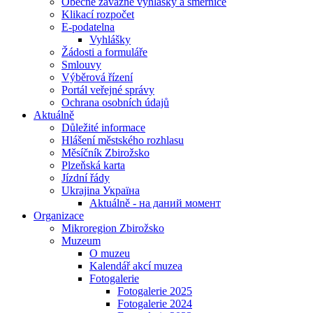
Obecně závazné vyhlášky a směrnice
Klikací rozpočet
E-podatelna
Vyhlášky
Žádosti a formuláře
Smlouvy
Výběrová řízení
Portál veřejné správy
Ochrana osobních údajů
Aktuálně
Důležité informace
Hlášení městského rozhlasu
Měsíčník Zbirožsko
Plzeňská karta
Jízdní řády
Ukrajina Україна
Aktuálně - на даний момент
Organizace
Mikroregion Zbirožsko
Muzeum
O muzeu
Kalendář akcí muzea
Fotogalerie
Fotogalerie 2025
Fotogalerie 2024