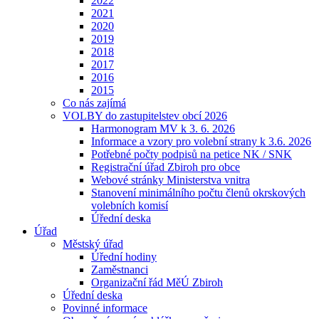
2022
2021
2020
2019
2018
2017
2016
2015
Co nás zajímá
VOLBY do zastupitelstev obcí 2026
Harmonogram MV k 3. 6. 2026
Informace a vzory pro volební strany k 3.6. 2026
Potřebné počty podpisů na petice NK / SNK
Registrační úřad Zbiroh pro obce
Webové stránky Ministerstva vnitra
Stanovení minimálního počtu členů okrskových
volebních komisí
Úřední deska
Úřad
Městský úřad
Úřední hodiny
Zaměstnanci
Organizační řád MěÚ Zbiroh
Úřední deska
Povinné informace