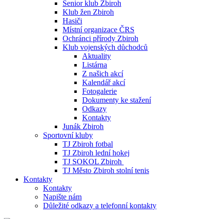
Senior klub Zbiroh
Klub žen Zbiroh
Hasiči
Místní organizace ČRS
Ochránci přírody Zbiroh
Klub vojenských důchodců
Aktuality
Listárna
Z našich akcí
Kalendář akcí
Fotogalerie
Dokumenty ke stažení
Odkazy
Kontakty
Junák Zbiroh
Sportovní kluby
TJ Zbiroh fotbal
TJ Zbiroh lední hokej
TJ SOKOL Zbiroh
TJ Město Zbiroh stolní tenis
Kontakty
Kontakty
Napište nám
Důležité odkazy a telefonní kontakty