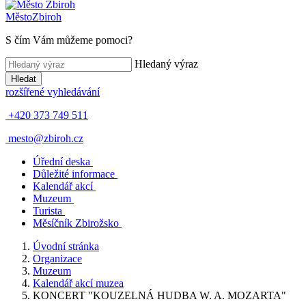
Město
Zbiroh
S čím Vám můžeme pomoci?
Hledaný výraz
Hledat
rozšířené vyhledávání
+420 373 749 511
mesto@zbiroh.cz
Úřední deska
Důležité informace
Kalendář akcí
Muzeum
Turista
Měsíčník Zbirožsko
Úvodní stránka
Organizace
Muzeum
Kalendář akcí muzea
KONCERT "KOUZELNÁ HUDBA W. A. MOZARTA"