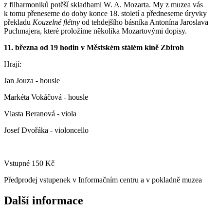
z filharmoniků potěší skladbami W. A. Mozarta. My z muzea vás
k tomu přeneseme do doby konce 18. století a předneseme úryvky
překladu
Kouzelné flétny
od tehdejšího básníka Antonína Jaroslava
Puchmajera, které proložíme několika Mozartovými dopisy.
11. března od 19 hodin v Městském stálém kině Zbiroh
Hrají:
Jan Jouza - housle
Markéta Vokáčová - housle
Vlasta Beranová - viola
Josef Dvořáka - violoncello
Vstupné 150 Kč
Předprodej vstupenek v Informačním centru a v pokladně muzea
Další informace