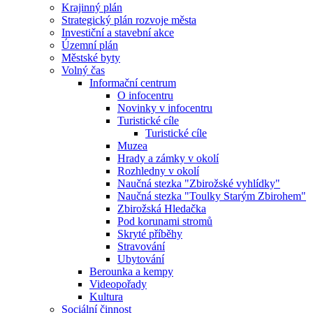
Krajinný plán
Strategický plán rozvoje města
Investiční a stavební akce
Územní plán
Městské byty
Volný čas
Informační centrum
O infocentru
Novinky v infocentru
Turistické cíle
Turistické cíle
Muzea
Hrady a zámky v okolí
Rozhledny v okolí
Naučná stezka "Zbirožské vyhlídky"
Naučná stezka "Toulky Starým Zbirohem"
Zbirožská Hledačka
Pod korunami stromů
Skryté příběhy
Stravování
Ubytování
Berounka a kempy
Videopořady
Kultura
Sociální činnost