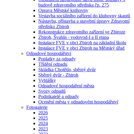
budově zdravotního střediska čp. 275
Oprava Městské knihovny
Vestavba sociálního zařízení do klubovny skautů
Nástavba, přístavba a stavební úpravy Zdravotní
středisko Zbiroh
Rekonstrukce zdravotního zařízení ve Zbiroze
Zbiroh, Švabín - vodovod-I a II etapa
Instalace FVE v obci Zbiroh na základní školu
Instalace FVE v obci Zbiroh na Městský úřad
Odpadové hospodářství
Poplatky za odpady
Třídění odpadu
Skládka Chotětín, sběrný dvůr
Sběrný dvůr - Zbiroh
Vyhlášky
Odpadové hospodaření města
Svozy odpadů
Podnikatelé a odpady
Ocenění města v odpadovém hospodářství
Fotogalerie
2026
2025
2024
2023