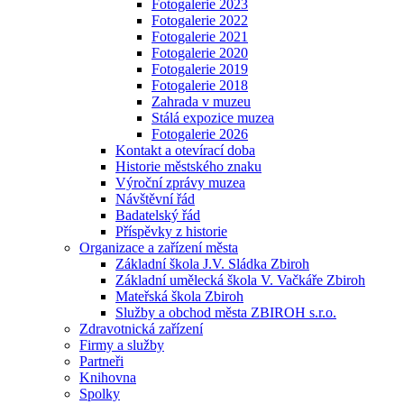
Fotogalerie 2023
Fotogalerie 2022
Fotogalerie 2021
Fotogalerie 2020
Fotogalerie 2019
Fotogalerie 2018
Zahrada v muzeu
Stálá expozice muzea
Fotogalerie 2026
Kontakt a otevírací doba
Historie městského znaku
Výroční zprávy muzea
Návštěvní řád
Badatelský řád
Příspěvky z historie
Organizace a zařízení města
Základní škola J.V. Sládka Zbiroh
Základní umělecká škola V. Vačkáře Zbiroh
Mateřská škola Zbiroh
Služby a obchod města ZBIROH s.r.o.
Zdravotnická zařízení
Firmy a služby
Partneři
Knihovna
Spolky