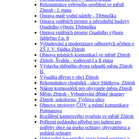
Rekonstrukce veřejného osvětlení ve městě
Zbiroh - I. etapa
Oprava malé vodní nádrže - Třebnuška
Oprava vnitřních prostor a odvodnění budovy
Osadního výboru Třebnuška
Oprava vnitřních prostor Osadního výboru
Jablečno č.p. 8
Vybudování a modernizace odborných učeben v
ZŠ J. V. Sládka Zbiroh
Obnova místních komunikací ve městě Zbiroh
Zbiroh, Švabín - vodovod-I a II etapa
Výstavba sběrného dvora odpadů města Zbiroh
II.
Výsadba dřevin v obci Zbiroh
Rekonstrukce chodníků - ulice Sládkova, Zbiroh
Nákup kompostérů pro obyvatele města Zbiroh
Město Zbiroh - Vybudování dětské skupiny
Zbiroh, sokolovna, Tyršova ulice
Obnova strojovny ČOV a místní komunikace
Pujmanova
Rozšíření kamerového systému ve městě Zbiroh
Pořízení požárního přívěsu pro hašení pro
potřeby obce na úseku ochrany obyvatelstva a
požární ochrany
Odstranění havarijního stavu topné soustavy v