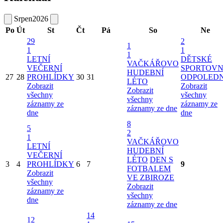
Srpen
2026
Po
Út
St
Čt
Pá
So
Ne
29
2
1
1
1
1
LETNÍ
DĚTSKÉ
VAČKÁŘOVO
VEČERNÍ
SPORTOVN
HUDEBNÍ
27
28
PROHLÍDKY
30
31
ODPOLED
LÉTO
Zobrazit
Zobrazit
Zobrazit
všechny
všechny
všechny
záznamy ze
záznamy ze
záznamy ze dne
dne
dne
8
5
2
1
VAČKÁŘOVO
LETNÍ
HUDEBNÍ
VEČERNÍ
LÉTO
DEN S
3
4
PROHLÍDKY
6
7
9
FOTBALEM
Zobrazit
VE ZBIROZE
všechny
Zobrazit
záznamy ze
všechny
dne
záznamy ze dne
14
12