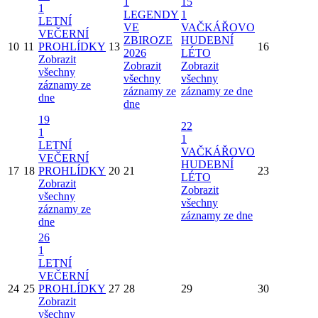
1
15
1
LEGENDY
1
LETNÍ
VE
VAČKÁŘOVO
VEČERNÍ
ZBIROZE
HUDEBNÍ
10
11
PROHLÍDKY
13
16
2026
LÉTO
Zobrazit
Zobrazit
Zobrazit
všechny
všechny
všechny
záznamy ze
záznamy ze
záznamy ze dne
dne
dne
19
22
1
1
LETNÍ
VAČKÁŘOVO
VEČERNÍ
HUDEBNÍ
17
18
PROHLÍDKY
20
21
23
LÉTO
Zobrazit
Zobrazit
všechny
všechny
záznamy ze
záznamy ze dne
dne
26
1
LETNÍ
VEČERNÍ
24
25
PROHLÍDKY
27
28
29
30
Zobrazit
všechny