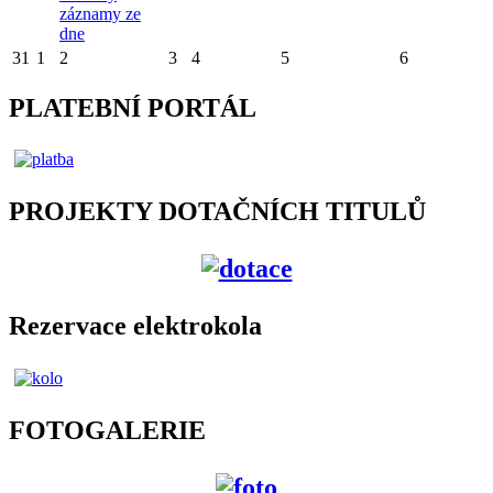
záznamy ze
dne
31
1
2
3
4
5
6
PLATEBNÍ PORTÁL
PROJEKTY DOTAČNÍCH TITULŮ
Rezervace elektrokola
FOTOGALERIE