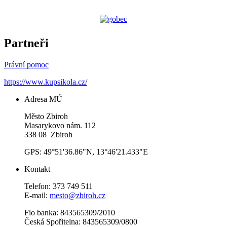
Partneři
Právní pomoc
https://www.kupsikola.cz/
Adresa MÚ
Město Zbiroh
Masarykovo nám. 112
338 08 Zbiroh
GPS: 49°51'36.86"N, 13°46'21.433"E
Kontakt
Telefon: 373 749 511
E-mail:
mesto@zbiroh.cz
Fio banka: 843565309/2010
Česká Spořitelna: 843565309/0800