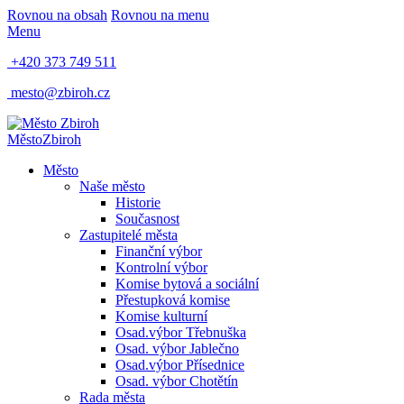
Rovnou na obsah
Rovnou na menu
Menu
+420 373 749 511
mesto@zbiroh.cz
Město
Zbiroh
Město
Naše město
Historie
Současnost
Zastupitelé města
Finanční výbor
Kontrolní výbor
Komise bytová a sociální
Přestupková komise
Komise kulturní
Osad.výbor Třebnuška
Osad. výbor Jablečno
Osad.výbor Přísednice
Osad. výbor Chotětín
Rada města