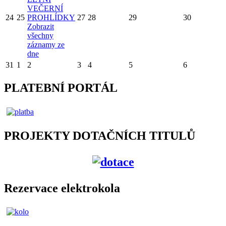
VEČERNÍ
24
25
PROHLÍDKY
27
28
29
30
Zobrazit
všechny
záznamy ze
dne
31
1
2
3
4
5
6
PLATEBNÍ PORTÁL
PROJEKTY DOTAČNÍCH TITULŮ
Rezervace elektrokola