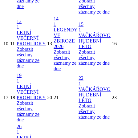
záznamy ze
Zobrazit
dne
všechny
záznamy ze dne
14
12
1
15
1
LEGENDY
1
LETNÍ
VE
VAČKÁŘOVO
VEČERNÍ
ZBIROZE
HUDEBNÍ
10
11
PROHLÍDKY
13
16
2026
LÉTO
Zobrazit
Zobrazit
Zobrazit
všechny
všechny
všechny
záznamy ze
záznamy ze
záznamy ze dne
dne
dne
19
22
1
1
LETNÍ
VAČKÁŘOVO
VEČERNÍ
HUDEBNÍ
17
18
PROHLÍDKY
20
21
23
LÉTO
Zobrazit
Zobrazit
všechny
všechny
záznamy ze
záznamy ze dne
dne
26
1
LETNÍ