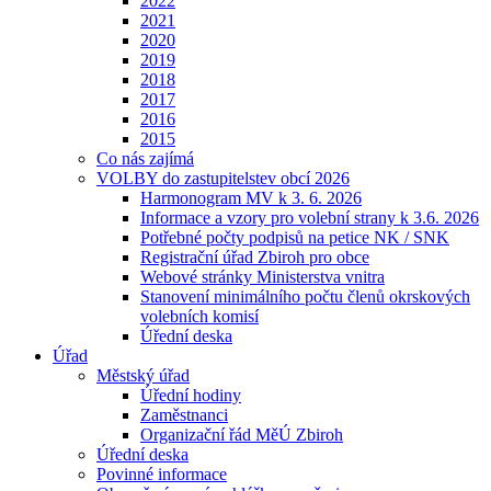
2022
2021
2020
2019
2018
2017
2016
2015
Co nás zajímá
VOLBY do zastupitelstev obcí 2026
Harmonogram MV k 3. 6. 2026
Informace a vzory pro volební strany k 3.6. 2026
Potřebné počty podpisů na petice NK / SNK
Registrační úřad Zbiroh pro obce
Webové stránky Ministerstva vnitra
Stanovení minimálního počtu členů okrskových
volebních komisí
Úřední deska
Úřad
Městský úřad
Úřední hodiny
Zaměstnanci
Organizační řád MěÚ Zbiroh
Úřední deska
Povinné informace