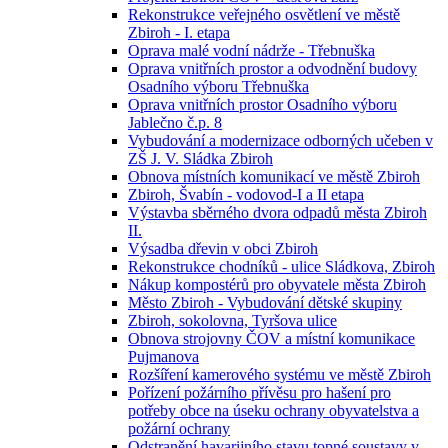
Rekonstrukce veřejného osvětlení ve městě
Zbiroh - I. etapa
Oprava malé vodní nádrže - Třebnuška
Oprava vnitřních prostor a odvodnění budovy
Osadního výboru Třebnuška
Oprava vnitřních prostor Osadního výboru
Jablečno č.p. 8
Vybudování a modernizace odborných učeben v
ZŠ J. V. Sládka Zbiroh
Obnova místních komunikací ve městě Zbiroh
Zbiroh, Švabín - vodovod-I a II etapa
Výstavba sběrného dvora odpadů města Zbiroh
II.
Výsadba dřevin v obci Zbiroh
Rekonstrukce chodníků - ulice Sládkova, Zbiroh
Nákup kompostérů pro obyvatele města Zbiroh
Město Zbiroh - Vybudování dětské skupiny
Zbiroh, sokolovna, Tyršova ulice
Obnova strojovny ČOV a místní komunikace
Pujmanova
Rozšíření kamerového systému ve městě Zbiroh
Pořízení požárního přívěsu pro hašení pro
potřeby obce na úseku ochrany obyvatelstva a
požární ochrany
Odstranění havarijního stavu topné soustavy v