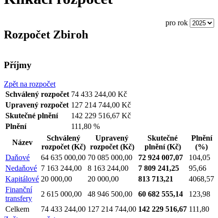
pro rok
Rozpočet Zbiroh
Příjmy
Zpět na rozpočet
Schválený rozpočet
74 433 244,00 Kč
Upravený rozpočet
127 214 744,00 Kč
Skutečné plnění
142 229 516,67 Kč
Plnění
111,80 %
Schválený
Upravený
Skutečné
Plnění
Název
rozpočet
(Kč)
rozpočet
(Kč)
plnění
(Kč)
(%)
Daňové
64 635 000,00
70 085 000,00
72 924 007,07
104,05
Nedaňové
7 163 244,00
8 163 244,00
7 809 241,25
95,66
Kapitálové
20 000,00
20 000,00
813 713,21
4068,57
Finanční
2 615 000,00
48 946 500,00
60 682 555,14
123,98
transfery
Celkem
74 433 244,00
127 214 744,00
142 229 516,67
111,80