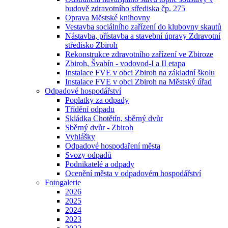
budově zdravotního střediska čp. 275
Oprava Městské knihovny
Vestavba sociálního zařízení do klubovny skautů
Nástavba, přístavba a stavební úpravy Zdravotní
středisko Zbiroh
Rekonstrukce zdravotního zařízení ve Zbiroze
Zbiroh, Švabín - vodovod-I a II etapa
Instalace FVE v obci Zbiroh na základní školu
Instalace FVE v obci Zbiroh na Městský úřad
Odpadové hospodářství
Poplatky za odpady
Třídění odpadu
Skládka Chotětín, sběrný dvůr
Sběrný dvůr - Zbiroh
Vyhlášky
Odpadové hospodaření města
Svozy odpadů
Podnikatelé a odpady
Ocenění města v odpadovém hospodářství
Fotogalerie
2026
2025
2024
2023