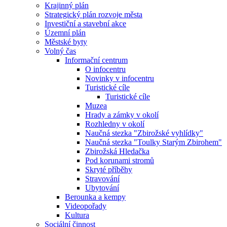
Krajinný plán
Strategický plán rozvoje města
Investiční a stavební akce
Územní plán
Městské byty
Volný čas
Informační centrum
O infocentru
Novinky v infocentru
Turistické cíle
Turistické cíle
Muzea
Hrady a zámky v okolí
Rozhledny v okolí
Naučná stezka "Zbirožské vyhlídky"
Naučná stezka "Toulky Starým Zbirohem"
Zbirožská Hledačka
Pod korunami stromů
Skryté příběhy
Stravování
Ubytování
Berounka a kempy
Videopořady
Kultura
Sociální činnost