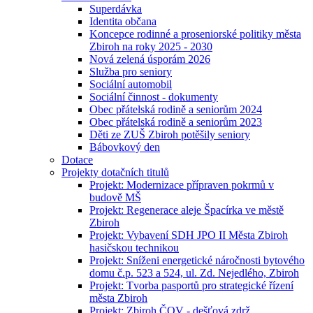
Superdávka
Identita občana
Koncepce rodinné a proseniorské politiky města
Zbiroh na roky 2025 - 2030
Nová zelená úsporám 2026
Služba pro seniory
Sociální automobil
Sociální činnost - dokumenty
Obec přátelská rodině a seniorům 2024
Obec přátelská rodině a seniorům 2023
Děti ze ZUŠ Zbiroh potěšily seniory
Bábovkový den
Dotace
Projekty dotačních titulů
Projekt: Modernizace přípraven pokrmů v
budově MŠ
Projekt: Regenerace aleje Špacírka ve městě
Zbiroh
Projekt: Vybavení SDH JPO II Města Zbiroh
hasičskou technikou
Projekt: Sníženi energetické náročnosti bytového
domu č.p. 523 a 524, ul. Zd. Nejedlého, Zbiroh
Projekt: Tvorba pasportů pro strategické řízení
města Zbiroh
Projekt: Zbiroh ČOV - dešťová zdrž