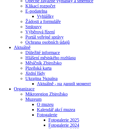
Obecně závazné vyhlášky a směrnice
Klikací rozpočet
E-podatelna
Vyhlášky
Žádosti a formuláře
Smlouvy
Výběrová řízení
Portál veřejné správy
Ochrana osobních údajů
Aktuálně
Důležité informace
Hlášení městského rozhlasu
Měsíčník Zbirožsko
Plzeňská karta
Jízdní řády
Ukrajina Україна
Aktuálně - на даний момент
Organizace
Mikroregion Zbirožsko
Muzeum
O muzeu
Kalendář akcí muzea
Fotogalerie
Fotogalerie 2025
Fotogalerie 2024