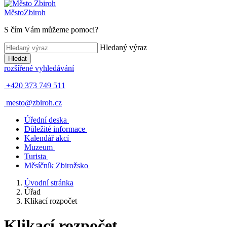
Město
Zbiroh
S čím Vám můžeme pomoci?
Hledaný výraz
Hledat
rozšířené vyhledávání
+420 373 749 511
mesto@zbiroh.cz
Úřední deska
Důležité informace
Kalendář akcí
Muzeum
Turista
Měsíčník Zbirožsko
Úvodní stránka
Úřad
Klikací rozpočet
Klikací rozpočet