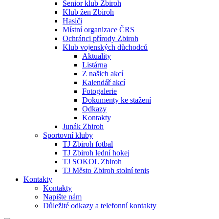
Senior klub Zbiroh
Klub žen Zbiroh
Hasiči
Místní organizace ČRS
Ochránci přírody Zbiroh
Klub vojenských důchodců
Aktuality
Listárna
Z našich akcí
Kalendář akcí
Fotogalerie
Dokumenty ke stažení
Odkazy
Kontakty
Junák Zbiroh
Sportovní kluby
TJ Zbiroh fotbal
TJ Zbiroh lední hokej
TJ SOKOL Zbiroh
TJ Město Zbiroh stolní tenis
Kontakty
Kontakty
Napište nám
Důležité odkazy a telefonní kontakty