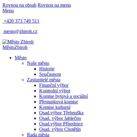
Rovnou na obsah
Rovnou na menu
Menu
+420 373 749 511
mesto@zbiroh.cz
Město
Zbiroh
Město
Naše město
Historie
Současnost
Zastupitelé města
Finanční výbor
Kontrolní výbor
Komise bytová a sociální
Přestupková komise
Komise kulturní
Osad.výbor Třebnuška
Osad. výbor Jablečno
Osad.výbor Přísednice
Osad. výbor Chotětín
Rada města