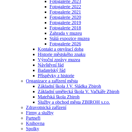
Fotogalerie 2023
Fotogalerie 2022
Fotogalerie 2021
Fotogalerie 2020
Fotogalerie 2019
Fotogalerie 2018
Zahrada v muzeu
Stálá expozice muzea
Fotogalerie 2026
Kontakt a otevírací doba
Historie městského znaku
Výroční zprávy muzea
Návštěvní řád
Badatelský řád
Příspěvky z historie
Organizace a zařízení města
Základní škola J.V. Sládka Zbiroh
Základní umělecká škola V. Vačkáře Zbiroh
Mateřská škola Zbiroh
Služby a obchod města ZBIROH s.r.o.
Zdravotnická zařízení
Firmy a služby
Partneři
Knihovna
Spolky