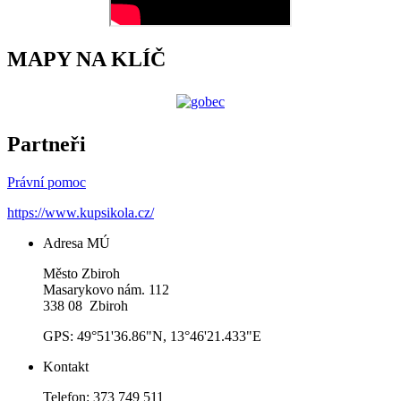
MAPY NA KLÍČ
Partneři
Právní pomoc
https://www.kupsikola.cz/
Adresa MÚ
Město Zbiroh
Masarykovo nám. 112
338 08 Zbiroh
GPS: 49°51'36.86"N, 13°46'21.433"E
Kontakt
Telefon: 373 749 511