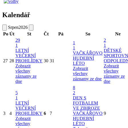
Kalendář
Srpen
2026
Po
Út
St
Čt
Pá
So
Ne
29
2
1
1
1
1
LETNÍ
DĚTSKÉ
VAČKÁŘOVO
VEČERNÍ
SPORTOVN
HUDEBNÍ
27
28
PROHLÍDKY
30
31
ODPOLED
LÉTO
Zobrazit
Zobrazit
Zobrazit
všechny
všechny
všechny
záznamy ze
záznamy ze
záznamy ze dne
dne
dne
8
5
2
1
DEN S
LETNÍ
FOTBALEM
VEČERNÍ
VE ZBIROZE
3
4
PROHLÍDKY
6
7
VAČKÁŘOVO
9
Zobrazit
HUDEBNÍ
všechny
LÉTO