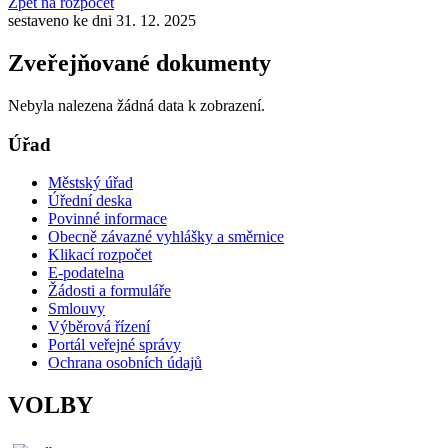
Zpět na rozpočet
sestaveno ke dni 31. 12. 2025
Zveřejňované dokumenty
Nebyla nalezena žádná data k zobrazení.
Úřad
Městský úřad
Úřední deska
Povinné informace
Obecně závazné vyhlášky a směrnice
Klikací rozpočet
E-podatelna
Žádosti a formuláře
Smlouvy
Výběrová řízení
Portál veřejné správy
Ochrana osobních údajů
VOLBY