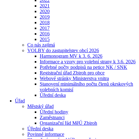
2022
2021
2020
2019
2018
2017
2016
2015
Co nás zajímá
VOLBY do zastupitelstev obcí 2026
Harmonogram MV k 3. 6. 2026
Informace a vzory pro volební strany k 3.6. 2026
Potřebné počty podpisů na petice NK / SNK
Registrační úřad Zbiroh pro obce
Webové stránky Ministerstva vnitra
Stanovení minimálního počtu členů okrskových
volebních komisí
Úřední deska
Úřad
Městský úřad
Úřední hodiny
Zaměstnanci
Organizační řád MěÚ Zbiroh
Úřední deska
Povinné informace