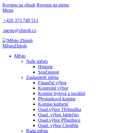
Rovnou na obsah
Rovnou na menu
Menu
+420 373 749 511
mesto@zbiroh.cz
Město
Zbiroh
Město
Naše město
Historie
Současnost
Zastupitelé města
Finanční výbor
Kontrolní výbor
Komise bytová a sociální
Přestupková komise
Komise kulturní
Osad.výbor Třebnuška
Osad. výbor Jablečno
Osad.výbor Přísednice
Osad. výbor Chotětín
Rada města