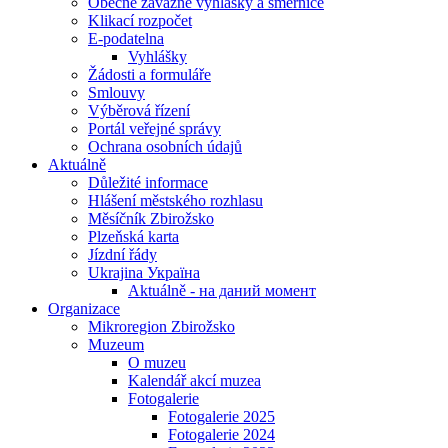
Obecně závazné vyhlášky a směrnice
Klikací rozpočet
E-podatelna
Vyhlášky
Žádosti a formuláře
Smlouvy
Výběrová řízení
Portál veřejné správy
Ochrana osobních údajů
Aktuálně
Důležité informace
Hlášení městského rozhlasu
Měsíčník Zbirožsko
Plzeňská karta
Jízdní řády
Ukrajina Україна
Aktuálně - на даний момент
Organizace
Mikroregion Zbirožsko
Muzeum
O muzeu
Kalendář akcí muzea
Fotogalerie
Fotogalerie 2025
Fotogalerie 2024