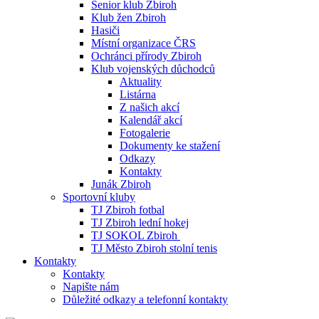
Senior klub Zbiroh
Klub žen Zbiroh
Hasiči
Místní organizace ČRS
Ochránci přírody Zbiroh
Klub vojenských důchodců
Aktuality
Listárna
Z našich akcí
Kalendář akcí
Fotogalerie
Dokumenty ke stažení
Odkazy
Kontakty
Junák Zbiroh
Sportovní kluby
TJ Zbiroh fotbal
TJ Zbiroh lední hokej
TJ SOKOL Zbiroh
TJ Město Zbiroh stolní tenis
Kontakty
Kontakty
Napište nám
Důležité odkazy a telefonní kontakty