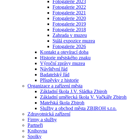
Fotogalerie 2023
Fotogalerie 2022
Fotogalerie 2021
Fotogalerie 2020
Fotogalerie 2019
Fotogalerie 2018
Zahrada v muzeu
Stálá expozice muzea
Fotogalerie 2026
Kontakt a otevírací doba
Historie městského znaku
Výroční zprávy muzea
Návštěvní řád
Badatelský řád
Příspěvky z historie
Organizace a zařízení města
Základní škola J.V. Sládka Zbiroh
Základní umělecká škola V. Vačkáře Zbiroh
Mateřská škola Zbiroh
Služby a obchod města ZBIROH s.r.o.
Zdravotnická zařízení
Firmy a služby
Partneři
Knihovna
Spolky