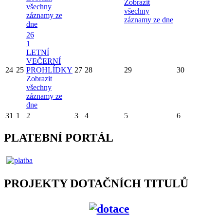
Zobrazit
všechny
všechny
záznamy ze
záznamy ze dne
dne
26
1
LETNÍ
VEČERNÍ
24
25
PROHLÍDKY
27
28
29
30
Zobrazit
všechny
záznamy ze
dne
31
1
2
3
4
5
6
PLATEBNÍ PORTÁL
PROJEKTY DOTAČNÍCH TITULŮ