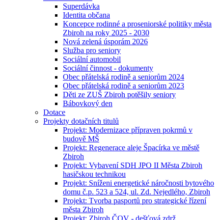
Superdávka
Identita občana
Koncepce rodinné a proseniorské politiky města
Zbiroh na roky 2025 - 2030
Nová zelená úsporám 2026
Služba pro seniory
Sociální automobil
Sociální činnost - dokumenty
Obec přátelská rodině a seniorům 2024
Obec přátelská rodině a seniorům 2023
Děti ze ZUŠ Zbiroh potěšily seniory
Bábovkový den
Dotace
Projekty dotačních titulů
Projekt: Modernizace přípraven pokrmů v
budově MŠ
Projekt: Regenerace aleje Špacírka ve městě
Zbiroh
Projekt: Vybavení SDH JPO II Města Zbiroh
hasičskou technikou
Projekt: Sníženi energetické náročnosti bytového
domu č.p. 523 a 524, ul. Zd. Nejedlého, Zbiroh
Projekt: Tvorba pasportů pro strategické řízení
města Zbiroh
Projekt: Zbiroh ČOV - dešťová zdrž