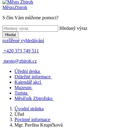
Město
Zbiroh
S čím Vám můžeme pomoci?
Hledaný výraz
Hledat
rozšířené vyhledávání
+420 373 749 511
mesto@zbiroh.cz
Úřední deska
Důležité informace
Kalendář akcí
Muzeum
Turista
Měsíčník Zbirožsko
Úvodní stránka
Úřad
Povinné informace
Mgr. Pavlína Krupičková