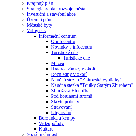
Krajinný plán
Strategický plán rozvoje města
Investiční a stavební akce
Územní plán
Městské byty
Volný čas
Informační centrum
O infocentru
Novinky v infocentru
Turistické cíle
Turistické cíle
Muzea
Hrady a zámky v okolí
Rozhledny v okolí
Naučná stezka "Zbirožské vyhlídky"
Naučná stezka "Toulky Starým Zbirohem"
Zbirožská Hledačka
Pod korunami stromů
Skryté příběhy
Stravování
Ubytování
Berounka a kempy
Videopořady
Kultura
Sociální činnost