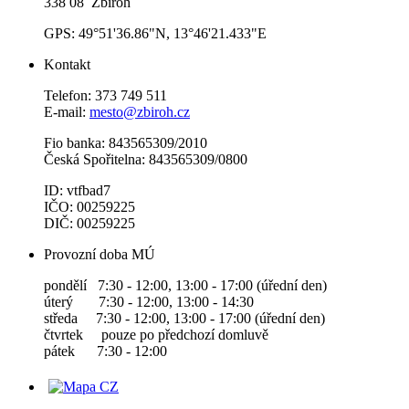
338 08 Zbiroh
GPS: 49°51'36.86"N, 13°46'21.433"E
Kontakt
Telefon: 373 749 511
E-mail:
mesto@zbiroh.cz
Fio banka: 843565309/2010
Česká Spořitelna: 843565309/0800
ID: vtfbad7
IČO: 00259225
DIČ: 00259225
Provozní doba MÚ
pondělí 7:30 - 12:00, 13:00 - 17:00 (úřední den)
úterý 7:30 - 12:00, 13:00 - 14:30
středa 7:30 - 12:00, 13:00 - 17:00 (úřední den)
čtvrtek pouze po předchozí domluvě
pátek 7:30 - 12:00