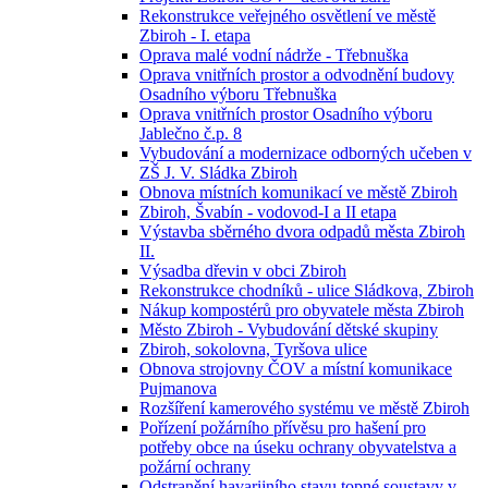
Rekonstrukce veřejného osvětlení ve městě
Zbiroh - I. etapa
Oprava malé vodní nádrže - Třebnuška
Oprava vnitřních prostor a odvodnění budovy
Osadního výboru Třebnuška
Oprava vnitřních prostor Osadního výboru
Jablečno č.p. 8
Vybudování a modernizace odborných učeben v
ZŠ J. V. Sládka Zbiroh
Obnova místních komunikací ve městě Zbiroh
Zbiroh, Švabín - vodovod-I a II etapa
Výstavba sběrného dvora odpadů města Zbiroh
II.
Výsadba dřevin v obci Zbiroh
Rekonstrukce chodníků - ulice Sládkova, Zbiroh
Nákup kompostérů pro obyvatele města Zbiroh
Město Zbiroh - Vybudování dětské skupiny
Zbiroh, sokolovna, Tyršova ulice
Obnova strojovny ČOV a místní komunikace
Pujmanova
Rozšíření kamerového systému ve městě Zbiroh
Pořízení požárního přívěsu pro hašení pro
potřeby obce na úseku ochrany obyvatelstva a
požární ochrany
Odstranění havarijního stavu topné soustavy v