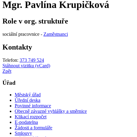
Mgr. Pavlína Krupičková
Role v org. struktuře
sociální pracovnice -
Zaměstnanci
Kontakty
Telefon:
373 749 524
Stáhnout vizitku (vCard)
Zpět
Úřad
Městský úřad
Úřední deska
Povinné informace
Obecně závazné vyhlášky a směrnice
Klikací rozpočet
E-podatelna
Žádosti a formuláře
Smlouvy