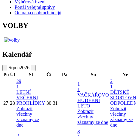
Výběrová řízení
Portál veřejné správy
Ochrana osobních údajů
VOLBY
Kalendář
Srpen
2026
Po
Út
St
Čt
Pá
So
Ne
29
2
1
1
1
1
LETNÍ
DĚTSKÉ
VAČKÁŘOVO
VEČERNÍ
SPORTOVN
HUDEBNÍ
27
28
PROHLÍDKY
30
31
ODPOLED
LÉTO
Zobrazit
Zobrazit
Zobrazit
všechny
všechny
všechny
záznamy ze
záznamy ze
záznamy ze dne
dne
dne
8
5