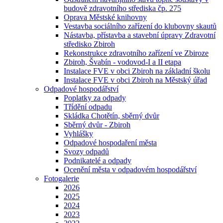
budově zdravotního střediska čp. 275
Oprava Městské knihovny
Vestavba sociálního zařízení do klubovny skautů
Nástavba, přístavba a stavební úpravy Zdravotní
středisko Zbiroh
Rekonstrukce zdravotního zařízení ve Zbiroze
Zbiroh, Švabín - vodovod-I a II etapa
Instalace FVE v obci Zbiroh na základní školu
Instalace FVE v obci Zbiroh na Městský úřad
Odpadové hospodářství
Poplatky za odpady
Třídění odpadu
Skládka Chotětín, sběrný dvůr
Sběrný dvůr - Zbiroh
Vyhlášky
Odpadové hospodaření města
Svozy odpadů
Podnikatelé a odpady
Ocenění města v odpadovém hospodářství
Fotogalerie
2026
2025
2024
2023