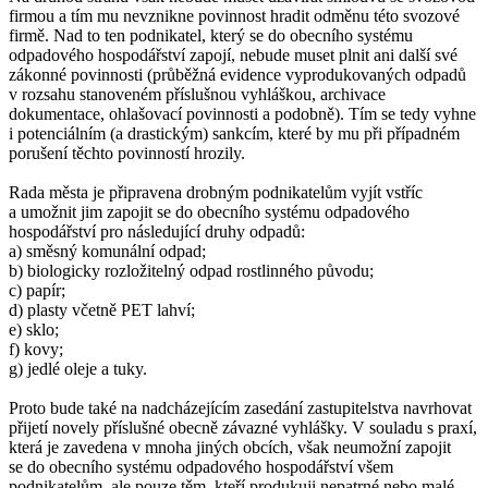
firmou a tím mu nevznikne povinnost hradit odměnu této svozové
firmě. Nad to ten podnikatel, který se do obecního systému
odpadového hospodářství zapojí, nebude muset plnit ani další své
zákonné povinnosti (průběžná evidence vyprodukovaných odpadů
v rozsahu stanoveném příslušnou vyhláškou, archivace
dokumentace, ohlašovací povinnosti a podobně). Tím se tedy vyhne
i potenciálním (a drastickým) sankcím, které by mu při případném
porušení těchto povinností hrozily.
Rada města je připravena drobným podnikatelům vyjít vstříc
a umožnit jim zapojit se do obecního systému odpadového
hospodářství pro následující druhy odpadů:
a) směsný komunální odpad;
b) biologicky rozložitelný odpad rostlinného původu;
c) papír;
d) plasty včetně PET lahví;
e) sklo;
f) kovy;
g) jedlé oleje a tuky.
Proto bude také na nadcházejícím zasedání zastupitelstva navrhovat
přijetí novely příslušné obecně závazné vyhlášky. V souladu s praxí,
která je zavedena v mnoha jiných obcích, však neumožní zapojit
se do obecního systému odpadového hospodářství všem
podnikatelům, ale pouze těm, kteří produkuji nepatrné nebo malé