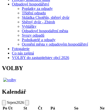
Odpadové hospodářství
Poplatky za odpady
Třídění odpadu
Skládka Chotětín, sběrný dvůr
Sběrný dvůr - Zbiroh
Vyhlášky
Odpadové hospodaření města
Svozy odpadů
Podnikatelé a odpady
Ocenění města v odpadovém hospodářství
Fotogalerie
Co nás zajímá
VOLBY do zastupitelstev obcí 2026
VOLBY
Kalendář
Srpen
2026
Po
Út
St
Čt
Pá
So
Ne