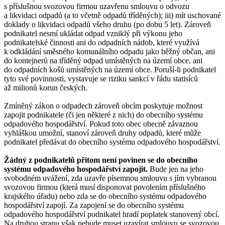
s příslušnou svozovou firmou uzavřenu smlouvu o odvozu
a likvidaci odpadů (a to včetně odpadů tříděných); iii) mít uschované
doklady o likvidaci odpadů všeho druhu (po dobu 5 let). Zároveň
podnikatel nesmí ukládat odpad vzniklý při výkonu jeho
podnikatelské činnosti ani do odpadních nádob, které využívá
k odkládání směsného komunálního odpadu jako běžný občan, ani
do kontejnerů na tříděný odpad umístěných na území obce, ani
do odpadních košů umístěných na území obce. Poruší-li podnikatel
tyto své povinnosti, vystavuje se riziku sankcí v řádu statisíců
až milionů korun českých.
Zmíněný zákon o odpadech zároveň obcím poskytuje možnost
zapojit podnikatele (či jen některé z nich) do obecního systému
odpadového hospodářství. Pokud toto obec obecně závaznou
vyhláškou umožní, stanoví zároveň druhy odpadů, které může
podnikatel předávat do obecního systému odpadového hospodářství.
Žádný z podnikatelů přitom není povinen se do obecního
systému odpadového hospodářství zapojit.
Bude jen na jeho
svobodném uvážení, zda uzavře písemnou smlouvu s jím vybranou
svozovou firmou (která musí disponovat povolením příslušného
krajského úřadu) nebo zda se do obecního systému odpadového
hospodářství zapojí. Za zapojení se do obecního systému
odpadového hospodářství podnikatel hradí poplatek stanovený obcí.
Na druhou stranu však nebude muset uzavírat smlouvu se svozovou