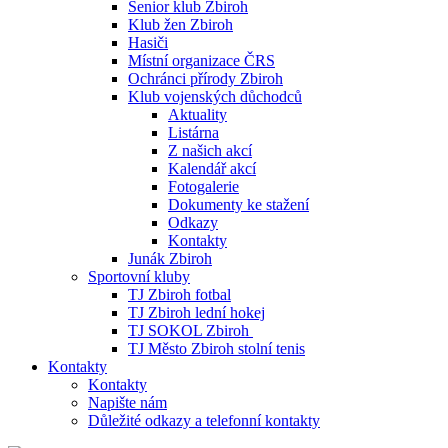
Senior klub Zbiroh
Klub žen Zbiroh
Hasiči
Místní organizace ČRS
Ochránci přírody Zbiroh
Klub vojenských důchodců
Aktuality
Listárna
Z našich akcí
Kalendář akcí
Fotogalerie
Dokumenty ke stažení
Odkazy
Kontakty
Junák Zbiroh
Sportovní kluby
TJ Zbiroh fotbal
TJ Zbiroh lední hokej
TJ SOKOL Zbiroh
TJ Město Zbiroh stolní tenis
Kontakty
Kontakty
Napište nám
Důležité odkazy a telefonní kontakty