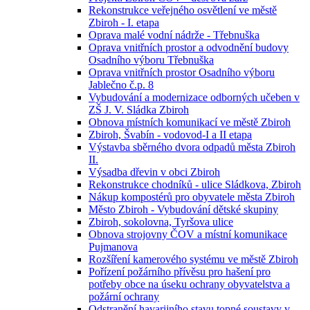
Rekonstrukce veřejného osvětlení ve městě
Zbiroh - I. etapa
Oprava malé vodní nádrže - Třebnuška
Oprava vnitřních prostor a odvodnění budovy
Osadního výboru Třebnuška
Oprava vnitřních prostor Osadního výboru
Jablečno č.p. 8
Vybudování a modernizace odborných učeben v
ZŠ J. V. Sládka Zbiroh
Obnova místních komunikací ve městě Zbiroh
Zbiroh, Švabín - vodovod-I a II etapa
Výstavba sběrného dvora odpadů města Zbiroh
II.
Výsadba dřevin v obci Zbiroh
Rekonstrukce chodníků - ulice Sládkova, Zbiroh
Nákup kompostérů pro obyvatele města Zbiroh
Město Zbiroh - Vybudování dětské skupiny
Zbiroh, sokolovna, Tyršova ulice
Obnova strojovny ČOV a místní komunikace
Pujmanova
Rozšíření kamerového systému ve městě Zbiroh
Pořízení požárního přívěsu pro hašení pro
potřeby obce na úseku ochrany obyvatelstva a
požární ochrany
Odstranění havarijního stavu topné soustavy v