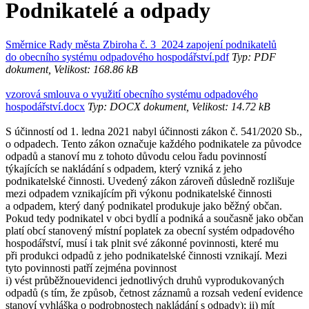
Podnikatelé a odpady
Směrnice Rady města Zbiroha č. 3_2024 zapojení podnikatelů
do obecního systému odpadového hospodářství.pdf
Typ: PDF
dokument, Velikost: 168.86 kB
vzorová smlouva o využití obecního systému odpadového
hospodářství.docx
Typ: DOCX dokument, Velikost: 14.72 kB
S účinností od 1. ledna 2021 nabyl účinnosti zákon č. 541/2020 Sb.,
o odpadech. Tento zákon označuje každého podnikatele za původce
odpadů a stanoví mu z tohoto důvodu celou řadu povinností
týkajících se nakládání s odpadem, který vzniká z jeho
podnikatelské činnosti. Uvedený zákon zároveň důsledně rozlišuje
mezi odpadem vznikajícím při výkonu podnikatelské činnosti
a odpadem, který daný podnikatel produkuje jako běžný občan.
Pokud tedy podnikatel v obci bydlí a podniká a současně jako občan
platí obcí stanovený místní poplatek za obecní systém odpadového
hospodářství, musí i tak plnit své zákonné povinnosti, které mu
při produkci odpadů z jeho podnikatelské činnosti vznikají. Mezi
tyto povinnosti patří zejména povinnost
i) vést průběžnouevidenci jednotlivých druhů vyprodukovaných
odpadů (s tím, že způsob, četnost záznamů a rozsah vedení evidence
stanoví vyhláška o podrobnostech nakládání s odpady); ii) mít