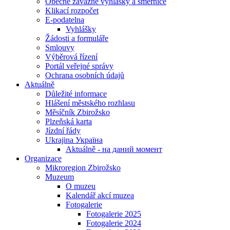
Obecně závazné vyhlášky a směrnice
Klikací rozpočet
E-podatelna
Vyhlášky
Žádosti a formuláře
Smlouvy
Výběrová řízení
Portál veřejné správy
Ochrana osobních údajů
Aktuálně
Důležité informace
Hlášení městského rozhlasu
Měsíčník Zbirožsko
Plzeňská karta
Jízdní řády
Ukrajina Україна
Aktuálně - на даний момент
Organizace
Mikroregion Zbirožsko
Muzeum
O muzeu
Kalendář akcí muzea
Fotogalerie
Fotogalerie 2025
Fotogalerie 2024