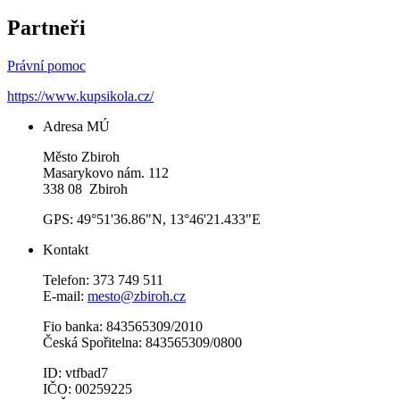
Partneři
Právní pomoc
https://www.kupsikola.cz/
Adresa MÚ
Město Zbiroh
Masarykovo nám. 112
338 08 Zbiroh
GPS: 49°51'36.86"N, 13°46'21.433"E
Kontakt
Telefon: 373 749 511
E-mail:
mesto@zbiroh.cz
Fio banka: 843565309/2010
Česká Spořitelna: 843565309/0800
ID: vtfbad7
IČO: 00259225