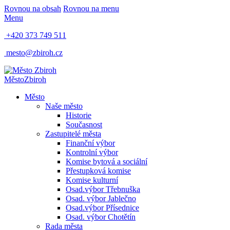
Rovnou na obsah
Rovnou na menu
Menu
+420 373 749 511
mesto@zbiroh.cz
Město
Zbiroh
Město
Naše město
Historie
Současnost
Zastupitelé města
Finanční výbor
Kontrolní výbor
Komise bytová a sociální
Přestupková komise
Komise kulturní
Osad.výbor Třebnuška
Osad. výbor Jablečno
Osad.výbor Přísednice
Osad. výbor Chotětín
Rada města