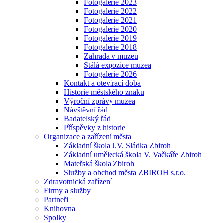
Fotogalerie 2023
Fotogalerie 2022
Fotogalerie 2021
Fotogalerie 2020
Fotogalerie 2019
Fotogalerie 2018
Zahrada v muzeu
Stálá expozice muzea
Fotogalerie 2026
Kontakt a otevírací doba
Historie městského znaku
Výroční zprávy muzea
Návštěvní řád
Badatelský řád
Příspěvky z historie
Organizace a zařízení města
Základní škola J.V. Sládka Zbiroh
Základní umělecká škola V. Vačkáře Zbiroh
Mateřská škola Zbiroh
Služby a obchod města ZBIROH s.r.o.
Zdravotnická zařízení
Firmy a služby
Partneři
Knihovna
Spolky