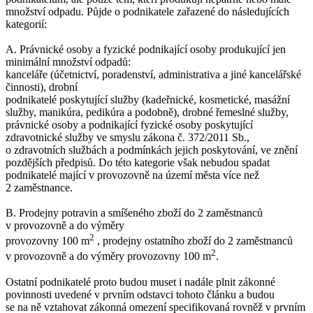
množství odpadu. Půjde o podnikatele zařazené do následujících
kategorií:
A. Právnické osoby a fyzické podnikající osoby produkující jen
minimální množství odpadů:
kanceláře (účetnictví, poradenství, administrativa a jiné kancelářské
činnosti), drobní
podnikatelé poskytující služby (kadeřnické, kosmetické, masážní
služby, manikúra, pedikúra a podobně), drobné řemeslné služby,
právnické osoby a podnikající fyzické osoby poskytující
zdravotnické služby ve smyslu zákona č. 372/2011 Sb.,
o zdravotních službách a podmínkách jejich poskytování, ve znění
pozdějších předpisů. Do této kategorie však nebudou spadat
podnikatelé mající v provozovně na území města více než
2 zaměstnance.
B. Prodejny potravin a smíšeného zboží do 2 zaměstnanců
v provozovně a do výměry
2
provozovny 100 m
, prodejny ostatního zboží do 2 zaměstnanců
2
v provozovně a do výměry provozovny 100 m
.
Ostatní podnikatelé proto budou muset i nadále plnit zákonné
povinnosti uvedené v prvním odstavci tohoto článku a budou
se na ně vztahovat zákonná omezení specifikovaná rovněž v prvním