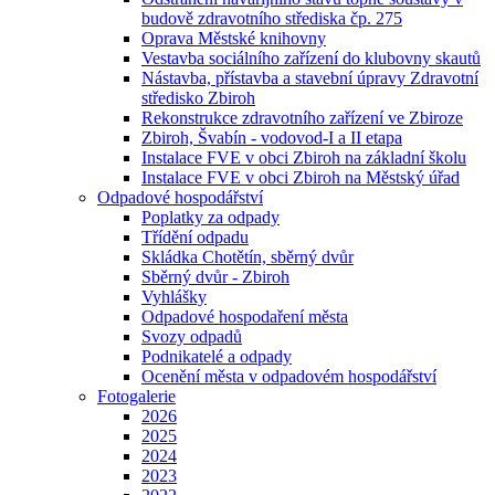
budově zdravotního střediska čp. 275
Oprava Městské knihovny
Vestavba sociálního zařízení do klubovny skautů
Nástavba, přístavba a stavební úpravy Zdravotní
středisko Zbiroh
Rekonstrukce zdravotního zařízení ve Zbiroze
Zbiroh, Švabín - vodovod-I a II etapa
Instalace FVE v obci Zbiroh na základní školu
Instalace FVE v obci Zbiroh na Městský úřad
Odpadové hospodářství
Poplatky za odpady
Třídění odpadu
Skládka Chotětín, sběrný dvůr
Sběrný dvůr - Zbiroh
Vyhlášky
Odpadové hospodaření města
Svozy odpadů
Podnikatelé a odpady
Ocenění města v odpadovém hospodářství
Fotogalerie
2026
2025
2024
2023