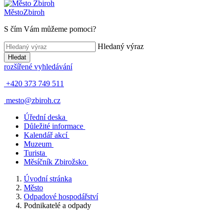
Město
Zbiroh
S čím Vám můžeme pomoci?
Hledaný výraz
Hledat
rozšířené vyhledávání
+420 373 749 511
mesto@zbiroh.cz
Úřední deska
Důležité informace
Kalendář akcí
Muzeum
Turista
Měsíčník Zbirožsko
Úvodní stránka
Město
Odpadové hospodářství
Podnikatelé a odpady