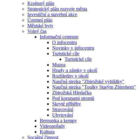
Krajinný plán
Strategický plán rozvoje města
Investiční a stavební akce
Územní plán
Městské byty
Volný čas
Informační centrum
O infocentru
Novinky v infocentru
Turistické cíle
Turistické cíle
Muzea
Hrady a zámky v okolí
Rozhledny v okolí
Naučná stezka "Zbirožské vyhlídky"
Naučná stezka "Toulky Starým Zbirohem"
Zbirožská Hledačka
Pod korunami stromů
Skryté příběhy
Stravování
Ubytování
Berounka a kempy
Videopořady
Kultura
Sociální činnost