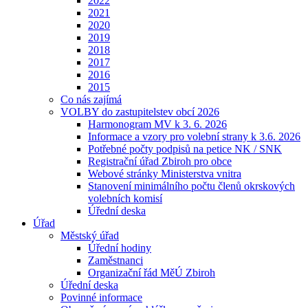
2022
2021
2020
2019
2018
2017
2016
2015
Co nás zajímá
VOLBY do zastupitelstev obcí 2026
Harmonogram MV k 3. 6. 2026
Informace a vzory pro volební strany k 3.6. 2026
Potřebné počty podpisů na petice NK / SNK
Registrační úřad Zbiroh pro obce
Webové stránky Ministerstva vnitra
Stanovení minimálního počtu členů okrskových
volebních komisí
Úřední deska
Úřad
Městský úřad
Úřední hodiny
Zaměstnanci
Organizační řád MěÚ Zbiroh
Úřední deska
Povinné informace