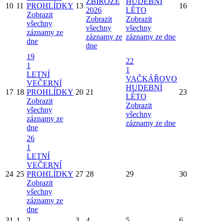
ZBIROZE
HUDEBNÍ
10
11
PROHLÍDKY
13
16
2026
LÉTO
Zobrazit
Zobrazit
Zobrazit
všechny
všechny
všechny
záznamy ze
záznamy ze
záznamy ze dne
dne
dne
19
22
1
1
LETNÍ
VAČKÁŘOVO
VEČERNÍ
HUDEBNÍ
17
18
PROHLÍDKY
20
21
23
LÉTO
Zobrazit
Zobrazit
všechny
všechny
záznamy ze
záznamy ze dne
dne
26
1
LETNÍ
VEČERNÍ
24
25
PROHLÍDKY
27
28
29
30
Zobrazit
všechny
záznamy ze
dne
31
1
2
3
4
5
6