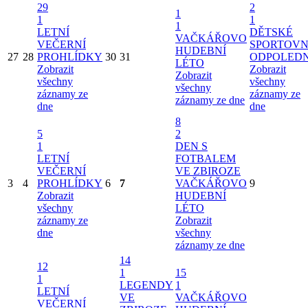
29
2
1
1
1
1
LETNÍ
DĚTSKÉ
VAČKÁŘOVO
VEČERNÍ
SPORTOVN
HUDEBNÍ
27
28
PROHLÍDKY
30
31
ODPOLED
LÉTO
Zobrazit
Zobrazit
Zobrazit
všechny
všechny
všechny
záznamy ze
záznamy ze
záznamy ze dne
dne
dne
8
5
2
1
DEN S
LETNÍ
FOTBALEM
VEČERNÍ
VE ZBIROZE
3
4
PROHLÍDKY
6
7
VAČKÁŘOVO
9
Zobrazit
HUDEBNÍ
všechny
LÉTO
záznamy ze
Zobrazit
dne
všechny
záznamy ze dne
14
12
1
15
1
LEGENDY
1
LETNÍ
VE
VAČKÁŘOVO
VEČERNÍ