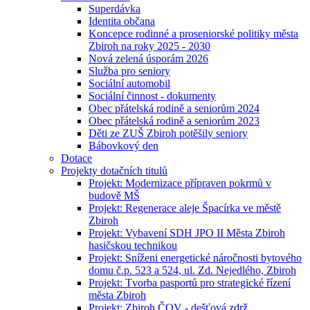
Superdávka
Identita občana
Koncepce rodinné a proseniorské politiky města
Zbiroh na roky 2025 - 2030
Nová zelená úsporám 2026
Služba pro seniory
Sociální automobil
Sociální činnost - dokumenty
Obec přátelská rodině a seniorům 2024
Obec přátelská rodině a seniorům 2023
Děti ze ZUŠ Zbiroh potěšily seniory
Bábovkový den
Dotace
Projekty dotačních titulů
Projekt: Modernizace přípraven pokrmů v
budově MŠ
Projekt: Regenerace aleje Špacírka ve městě
Zbiroh
Projekt: Vybavení SDH JPO II Města Zbiroh
hasičskou technikou
Projekt: Sníženi energetické náročnosti bytového
domu č.p. 523 a 524, ul. Zd. Nejedlého, Zbiroh
Projekt: Tvorba pasportů pro strategické řízení
města Zbiroh
Projekt: Zbiroh ČOV - dešťová zdrž