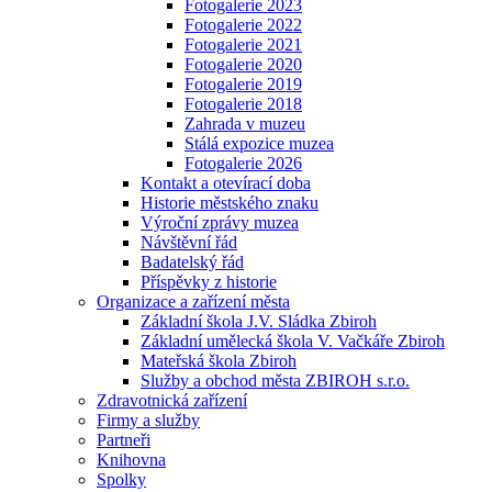
Fotogalerie 2023
Fotogalerie 2022
Fotogalerie 2021
Fotogalerie 2020
Fotogalerie 2019
Fotogalerie 2018
Zahrada v muzeu
Stálá expozice muzea
Fotogalerie 2026
Kontakt a otevírací doba
Historie městského znaku
Výroční zprávy muzea
Návštěvní řád
Badatelský řád
Příspěvky z historie
Organizace a zařízení města
Základní škola J.V. Sládka Zbiroh
Základní umělecká škola V. Vačkáře Zbiroh
Mateřská škola Zbiroh
Služby a obchod města ZBIROH s.r.o.
Zdravotnická zařízení
Firmy a služby
Partneři
Knihovna
Spolky