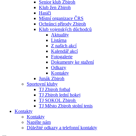
Senior klub Zbiroh
Klub žen Zbiroh
Hasiči
Místní organizace ČRS
Ochránci přírody Zbiroh
Klub vojenských důchodců
Aktuality
Listárna
Z našich akcí
Kalendář akcí
Fotogalerie
Dokumenty ke stažení
Odkazy
Kontakty
Junák Zbiroh
Sportovní kluby
TJ Zbiroh fotbal
TJ Zbiroh lední hokej
TJ SOKOL Zbiroh
TJ Město Zbiroh stolní tenis
Kontakty
Kontakty
Napište nám
Důležité odkazy a telefonní kontakty