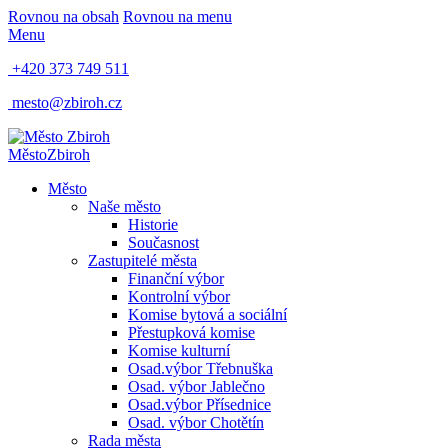
Rovnou na obsah
Rovnou na menu
Menu
+420 373 749 511
mesto@zbiroh.cz
Město
Zbiroh
Město
Naše město
Historie
Současnost
Zastupitelé města
Finanční výbor
Kontrolní výbor
Komise bytová a sociální
Přestupková komise
Komise kulturní
Osad.výbor Třebnuška
Osad. výbor Jablečno
Osad.výbor Přísednice
Osad. výbor Chotětín
Rada města