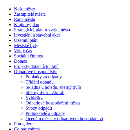
Naše město
Zastupitelé města
Rada města
Krajinný plán
Strategický plán rozvoje města
Investiční a stavební akce
Územní plán
Městské byty
Volný čas
Sociální činnost
Dotace
Projekty dotačních titulů
Odpadové hospodářství
Poplatky za odpady
Třídění odpadu
Skládka Chotětín, sběrný dvůr
Sběrný dvůr - Zbiroh
Vyhlášky
Odpadové hospodaření města
Svozy odpadů
Podnikatelé a odpady
Ocenění města v odpadovém hospodářství
Fotogalerie
Co nás zajímá