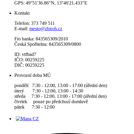
GPS: 49°51'36.86"N, 13°46'21.433"E
Kontakt
Telefon: 373 749 511
E-mail:
mesto@zbiroh.cz
Fio banka: 843565309/2010
Česká Spořitelna: 843565309/0800
ID: vtfbad7
IČO: 00259225
DIČ: 00259225
Provozní doba MÚ
pondělí 7:30 - 12:00, 13:00 - 17:00 (úřední den)
úterý 7:30 - 12:00, 13:00 - 14:30
středa 7:30 - 12:00, 13:00 - 17:00 (úřední den)
čtvrtek pouze po předchozí domluvě
pátek 7:30 - 12:00