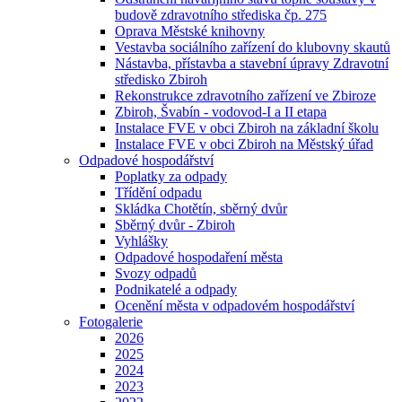
budově zdravotního střediska čp. 275
Oprava Městské knihovny
Vestavba sociálního zařízení do klubovny skautů
Nástavba, přístavba a stavební úpravy Zdravotní
středisko Zbiroh
Rekonstrukce zdravotního zařízení ve Zbiroze
Zbiroh, Švabín - vodovod-I a II etapa
Instalace FVE v obci Zbiroh na základní školu
Instalace FVE v obci Zbiroh na Městský úřad
Odpadové hospodářství
Poplatky za odpady
Třídění odpadu
Skládka Chotětín, sběrný dvůr
Sběrný dvůr - Zbiroh
Vyhlášky
Odpadové hospodaření města
Svozy odpadů
Podnikatelé a odpady
Ocenění města v odpadovém hospodářství
Fotogalerie
2026
2025
2024
2023