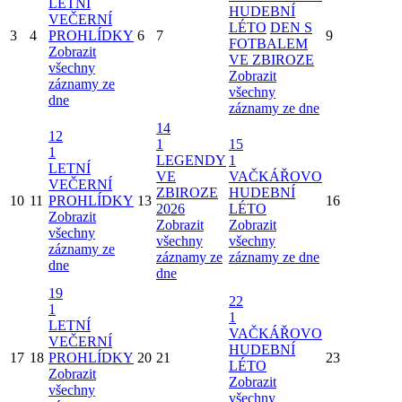
LETNÍ
HUDEBNÍ
VEČERNÍ
LÉTO
DEN S
3
4
PROHLÍDKY
6
7
9
FOTBALEM
Zobrazit
VE ZBIROZE
všechny
Zobrazit
záznamy ze
všechny
dne
záznamy ze dne
14
12
1
15
1
LEGENDY
1
LETNÍ
VE
VAČKÁŘOVO
VEČERNÍ
ZBIROZE
HUDEBNÍ
10
11
PROHLÍDKY
13
16
2026
LÉTO
Zobrazit
Zobrazit
Zobrazit
všechny
všechny
všechny
záznamy ze
záznamy ze
záznamy ze dne
dne
dne
19
22
1
1
LETNÍ
VAČKÁŘOVO
VEČERNÍ
HUDEBNÍ
17
18
PROHLÍDKY
20
21
23
LÉTO
Zobrazit
Zobrazit
všechny
všechny