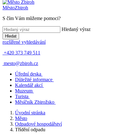
Město
Zbiroh
S čím Vám můžeme pomoci?
Hledaný výraz
Hledat
rozšířené vyhledávání
+420 373 749 511
mesto@zbiroh.cz
Úřední deska
Důležité informace
Kalendář akcí
Muzeum
Turista
Měsíčník Zbirožsko
Úvodní stránka
Město
Odpadové hospodářství
Třídění odpadu