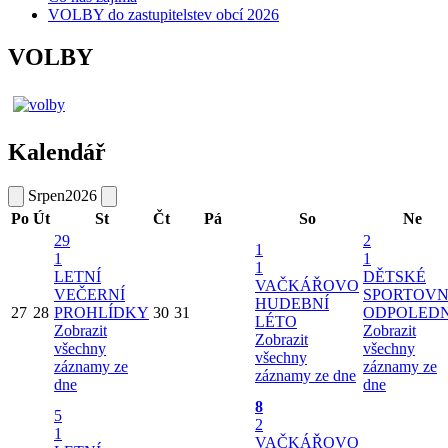
VOLBY do zastupitelstev obcí 2026
VOLBY
Kalendář
Srpen
2026
Po
Út
St
Čt
Pá
So
Ne
29
2
1
1
1
1
LETNÍ
DĚTSKÉ
VAČKÁŘOVO
VEČERNÍ
SPORTOVN
HUDEBNÍ
27
28
PROHLÍDKY
30
31
ODPOLED
LÉTO
Zobrazit
Zobrazit
Zobrazit
všechny
všechny
všechny
záznamy ze
záznamy ze
záznamy ze dne
dne
dne
8
5
2
1
VAČKÁŘOVO