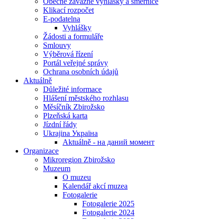
Obecně závazné vyhlášky a směrnice
Klikací rozpočet
E-podatelna
Vyhlášky
Žádosti a formuláře
Smlouvy
Výběrová řízení
Portál veřejné správy
Ochrana osobních údajů
Aktuálně
Důležité informace
Hlášení městského rozhlasu
Měsíčník Zbirožsko
Plzeňská karta
Jízdní řády
Ukrajina Україна
Aktuálně - на даний момент
Organizace
Mikroregion Zbirožsko
Muzeum
O muzeu
Kalendář akcí muzea
Fotogalerie
Fotogalerie 2025
Fotogalerie 2024