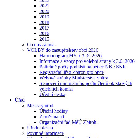
2022
2021
2020
2019
2018
2017
2016
2015
Co nás zajímá
VOLBY do zastupitelstev obcí 2026
Harmonogram MV k 3. 6. 2026
Informace a vzory pro volební strany k 3.6. 2026
Potřebné počty podpisů na petice NK / SNK
Registrační úřad Zbiroh pro obce
Webové stránky Ministerstva vnitra
Stanovení minimálního počtu členů okrskových
volebních komisí
Úřední deska
Úřad
Městský úřad
Úřední hodiny
Zaměstnanci
Organizační řád MěÚ Zbiroh
Úřední deska
Povinné informace