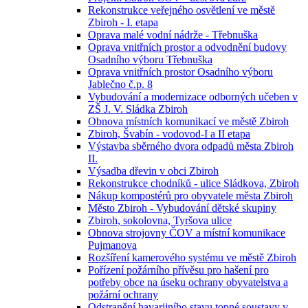
Rekonstrukce veřejného osvětlení ve městě
Zbiroh - I. etapa
Oprava malé vodní nádrže - Třebnuška
Oprava vnitřních prostor a odvodnění budovy
Osadního výboru Třebnuška
Oprava vnitřních prostor Osadního výboru
Jablečno č.p. 8
Vybudování a modernizace odborných učeben v
ZŠ J. V. Sládka Zbiroh
Obnova místních komunikací ve městě Zbiroh
Zbiroh, Švabín - vodovod-I a II etapa
Výstavba sběrného dvora odpadů města Zbiroh
II.
Výsadba dřevin v obci Zbiroh
Rekonstrukce chodníků - ulice Sládkova, Zbiroh
Nákup kompostérů pro obyvatele města Zbiroh
Město Zbiroh - Vybudování dětské skupiny
Zbiroh, sokolovna, Tyršova ulice
Obnova strojovny ČOV a místní komunikace
Pujmanova
Rozšíření kamerového systému ve městě Zbiroh
Pořízení požárního přívěsu pro hašení pro
potřeby obce na úseku ochrany obyvatelstva a
požární ochrany
Odstranění havarijního stavu topné soustavy v