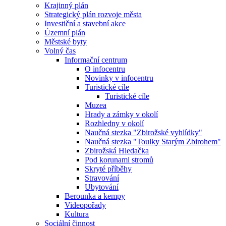
Krajinný plán
Strategický plán rozvoje města
Investiční a stavební akce
Územní plán
Městské byty
Volný čas
Informační centrum
O infocentru
Novinky v infocentru
Turistické cíle
Turistické cíle
Muzea
Hrady a zámky v okolí
Rozhledny v okolí
Naučná stezka "Zbirožské vyhlídky"
Naučná stezka "Toulky Starým Zbirohem"
Zbirožská Hledačka
Pod korunami stromů
Skryté příběhy
Stravování
Ubytování
Berounka a kempy
Videopořady
Kultura
Sociální činnost