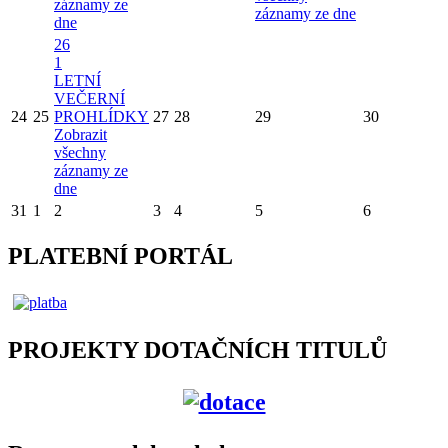
záznamy ze
záznamy ze dne
dne
26
1
LETNÍ
VEČERNÍ
24
25
PROHLÍDKY
27
28
29
30
Zobrazit
všechny
záznamy ze
dne
31
1
2
3
4
5
6
PLATEBNÍ PORTÁL
PROJEKTY DOTAČNÍCH TITULŮ