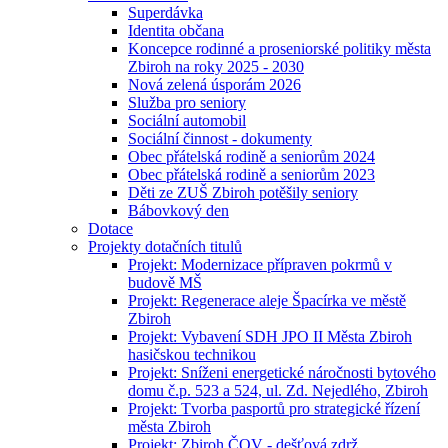
Superdávka
Identita občana
Koncepce rodinné a proseniorské politiky města
Zbiroh na roky 2025 - 2030
Nová zelená úsporám 2026
Služba pro seniory
Sociální automobil
Sociální činnost - dokumenty
Obec přátelská rodině a seniorům 2024
Obec přátelská rodině a seniorům 2023
Děti ze ZUŠ Zbiroh potěšily seniory
Bábovkový den
Dotace
Projekty dotačních titulů
Projekt: Modernizace přípraven pokrmů v
budově MŠ
Projekt: Regenerace aleje Špacírka ve městě
Zbiroh
Projekt: Vybavení SDH JPO II Města Zbiroh
hasičskou technikou
Projekt: Sníženi energetické náročnosti bytového
domu č.p. 523 a 524, ul. Zd. Nejedlého, Zbiroh
Projekt: Tvorba pasportů pro strategické řízení
města Zbiroh
Projekt: Zbiroh ČOV - dešťová zdrž