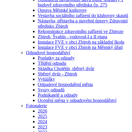
budově zdravotního střediska čp. 275
Oprava Městské knihovny
Vestavba sociálního zařízení do klubovny skautů
Nástavba, přístavba a stavební úpravy Zdravotní
středisko Zbiroh
Rekonstrukce zdravotního zařízení ve Zbiroze
Zbiroh, Švabín - vodovod-I a II etapa
Instalace FVE v obci Zbiroh na základní školu
Instalace FVE v obci Zbiroh na Městský úřad
Odpadové hospodářství
Poplatky za odpady
Třídění odpadu
Skládka Chotětín, sběrný dvůr
Sběrný dvůr - Zbiroh
Vyhlášky
Odpadové hospodaření města
Svozy odpadů
Podnikatelé a odpady
Ocenění města v odpadovém hospodářství
Fotogalerie
2026
2025
2024
2023