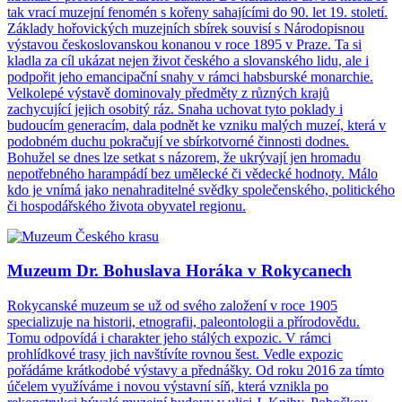
tak vrací muzejní fenomén s kořeny sahajícími do 90. let 19. století.
Základy hořovických muzejních sbírek souvisí s Národopisnou
výstavou českoslovanskou konanou v roce 1895 v Praze. Ta si
kladla za cíl ukázat nejen život českého a slovanského lidu, ale i
podpořit jeho emancipační snahy v rámci habsburské monarchie.
Velkolepé výstavě dominovaly předměty z různých krajů
zachycující jejich osobitý ráz. Snaha uchovat tyto poklady i
budoucím generacím, dala podnět ke vzniku malých muzeí, která v
podobném duchu pokračují ve sbírkotvorné činnosti dodnes.
Bohužel se dnes lze setkat s názorem, že ukrývají jen hromadu
nepotřebného harampádí bez umělecké či vědecké hodnoty. Málo
kdo je vnímá jako nenahraditelné svědky společenského, politického
či hospodářského života obyvatel regionu.
Muzeum Dr. Bohuslava Horáka v Rokycanech
Rokycanské muzeum se už od svého založení v roce 1905
specializuje na historii, etnografii, paleontologii a přírodovědu.
Tomu odpovídá i charakter jeho stálých expozic. V rámci
prohlídkové trasy jich navštívíte rovnou šest. Vedle expozic
pořádáme krátkodobé výstavy a přednášky. Od roku 2016 za tímto
účelem využíváme i novou výstavní síň, která vznikla po