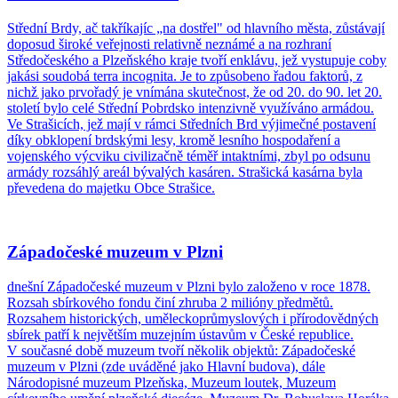
Střední Brdy, ač takříkajíc „na dostřel" od hlavního města, zůstávají
doposud široké veřejnosti relativně neznámé a na rozhraní
Středočeského a Plzeňského kraje tvoří enklávu, jež vystupuje coby
jakási soudobá terra incognita. Je to způsobeno řadou faktorů, z
nichž jako prvořadý je vnímána skutečnost, že od 20. do 90. let 20.
století bylo celé Střední Pobrdsko intenzivně využíváno armádou.
Ve Strašicích, jež mají v rámci Středních Brd výjimečné postavení
díky obklopení brdskými lesy, kromě lesního hospodaření a
vojenského výcviku civilizačně téměř intaktními, zbyl po odsunu
armády rozsáhlý areál bývalých kasáren. Strašická kasárna byla
převedena do majetku Obce Strašice.
Západočeské muzeum v Plzni
dnešní Západočeské muzeum v Plzni bylo založeno v roce 1878.
Rozsah sbírkového fondu činí zhruba 2 milióny předmětů.
Rozsahem historických, uměleckoprůmyslových i přírodovědných
sbírek patří k největším muzejním ústavům v České republice.
V současné době muzeum tvoří několik objektů: Západočeské
muzeum v Plzni (zde uváděné jako Hlavní budova), dále
Národopisné muzeum Plzeňska, Muzeum loutek, Muzeum