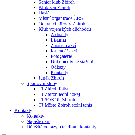
Senior klub Zbiroh
Klub žen Zbiroh
Hasiči
Místní organizace ČRS
Ochránci přírody Zbiroh
Klub vojenských důchodců
Aktuality
Listárna
Z našich akcí
Kalendář akcí
Fotogalerie
Dokumenty ke stažení
Odkazy
Kontakty
Junák Zbiroh
Sportovní kluby
TJ Zbiroh fotbal
TJ Zbiroh lední hokej
TJ SOKOL Zbiroh
TJ Město Zbiroh stolní tenis
Kontakty
Kontakty
Napište nám
Důležité odkazy a telefonní kontakty