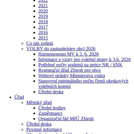
2022
2021
2020
2019
2018
2017
2016
2015
Co nás zajímá
VOLBY do zastupitelstev obcí 2026
Harmonogram MV k 3. 6. 2026
Informace a vzory pro volební strany k 3.6. 2026
Potřebné počty podpisů na petice NK / SNK
Registrační úřad Zbiroh pro obce
Webové stránky Ministerstva vnitra
Stanovení minimálního počtu členů okrskových
volebních komisí
Úřední deska
Úřad
Městský úřad
Úřední hodiny
Zaměstnanci
Organizační řád MěÚ Zbiroh
Úřední deska
Povinné informace