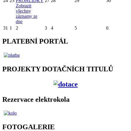
24
25
PROHLÍDKY
27
28
29
30
Zobrazit
všechny
záznamy ze
dne
31
1
2
3
4
5
6
PLATEBNÍ PORTÁL
PROJEKTY DOTAČNÍCH TITULŮ
Rezervace elektrokola
FOTOGALERIE