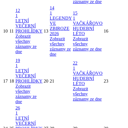
záznamy ze dne
14
12
1
15
1
LEGENDY
1
LETNÍ
VE
VAČKÁŘOVO
VEČERNÍ
ZBIROZE
HUDEBNÍ
10
11
PROHLÍDKY
13
16
2026
LÉTO
Zobrazit
Zobrazit
Zobrazit
všechny
všechny
všechny
záznamy ze
záznamy ze
záznamy ze dne
dne
dne
19
22
1
1
LETNÍ
VAČKÁŘOVO
VEČERNÍ
HUDEBNÍ
17
18
PROHLÍDKY
20
21
23
LÉTO
Zobrazit
Zobrazit
všechny
všechny
záznamy ze
záznamy ze dne
dne
26
1
LETNÍ
VEČERNÍ