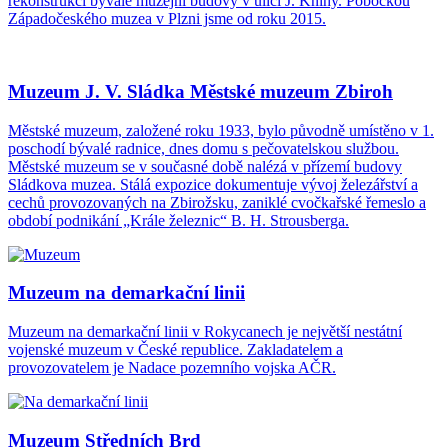
rekonstrukci bývalé muzejní budovy v ulici J. Knihy. Pobočkou
Západočeského muzea v Plzni jsme od roku 2015.
Muzeum J. V. Sládka Městské muzeum Zbiroh
Městské muzeum, založené roku 1933, bylo původně umístěno v 1.
poschodí bývalé radnice, dnes domu s pečovatelskou službou.
Městské muzeum se v současné době nalézá v přízemí budovy
Sládkova muzea. Stálá expozice dokumentuje vývoj železářství a
cechů provozovaných na Zbirožsku, zaniklé cvočkařské řemeslo a
období podnikání „Krále železnic“ B. H. Strousberga.
Muzeum na demarkační linii
Muzeum na demarkační linii v Rokycanech je největší nestátní
vojenské muzeum v České republice. Zakladatelem a
provozovatelem je Nadace pozemního vojska AČR.
Muzeum Středních Brd