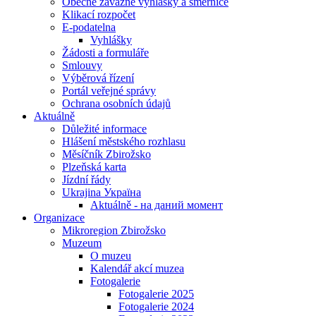
Obecně závazné vyhlášky a směrnice
Klikací rozpočet
E-podatelna
Vyhlášky
Žádosti a formuláře
Smlouvy
Výběrová řízení
Portál veřejné správy
Ochrana osobních údajů
Aktuálně
Důležité informace
Hlášení městského rozhlasu
Měsíčník Zbirožsko
Plzeňská karta
Jízdní řády
Ukrajina Україна
Aktuálně - на даний момент
Organizace
Mikroregion Zbirožsko
Muzeum
O muzeu
Kalendář akcí muzea
Fotogalerie
Fotogalerie 2025
Fotogalerie 2024