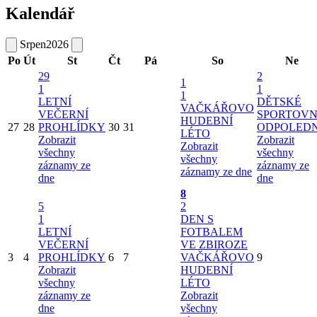
Kalendář
Srpen
2026
Po
Út
St
Čt
Pá
So
Ne
29
2
1
1
1
1
LETNÍ
DĚTSKÉ
VAČKÁŘOVO
VEČERNÍ
SPORTOVN
HUDEBNÍ
27
28
PROHLÍDKY
30
31
ODPOLED
LÉTO
Zobrazit
Zobrazit
Zobrazit
všechny
všechny
všechny
záznamy ze
záznamy ze
záznamy ze dne
dne
dne
8
5
2
1
DEN S
LETNÍ
FOTBALEM
VEČERNÍ
VE ZBIROZE
3
4
PROHLÍDKY
6
7
VAČKÁŘOVO
9
Zobrazit
HUDEBNÍ
všechny
LÉTO
záznamy ze
Zobrazit
dne
všechny