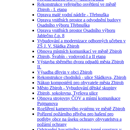
Rekonstrukce veřejného osvětlení ve městě
Zbiroh - I. etapa
Oprava malé vodní nádrže - Třebnuška
Oprava vnitřních prostor a odvodnění budovy
Osadního výboru Třebnuška
Oprava vnitřních prostor Osadního výboru
Jablečno č.p. 8
Vybudování a modernizace odborných učeben v
ZŠ J. V. Sládka Zbiroh
Obnova místních komunikací ve městě Zbiroh
Zbiroh, Švabín - vodovod-I a II etapa
Výstavba sběrného dvora odpadů města Zbiroh
II.
Výsadba dřevin v obci Zbiroh
Rekonstrukce chodníků - ulice Sládkova, Zbiroh
Nákup kompostérů pro obyvatele města Zbiroh
Město Zbiroh - Vybudování dětské skupiny
Zbiroh, sokolovna, Tyršova ulice
Obnova strojovny ČOV a místní komunikace
Pujmanova
Rozšíření kamerového systému ve městě Zbiroh
Pořízení požárního přívěsu pro hašení pro
potřeby obce na úseku ochrany obyvatelstva a
požární ochrany
Odstranění havarijního stavu topné soustavy v