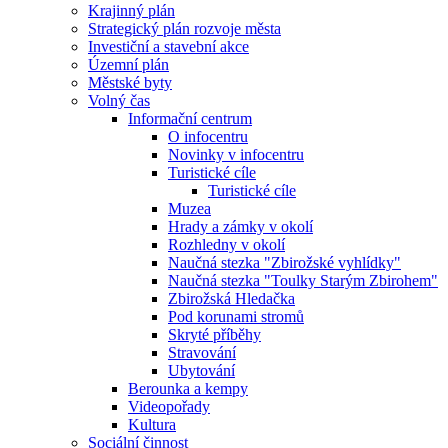
Krajinný plán
Strategický plán rozvoje města
Investiční a stavební akce
Územní plán
Městské byty
Volný čas
Informační centrum
O infocentru
Novinky v infocentru
Turistické cíle
Turistické cíle
Muzea
Hrady a zámky v okolí
Rozhledny v okolí
Naučná stezka "Zbirožské vyhlídky"
Naučná stezka "Toulky Starým Zbirohem"
Zbirožská Hledačka
Pod korunami stromů
Skryté příběhy
Stravování
Ubytování
Berounka a kempy
Videopořady
Kultura
Sociální činnost