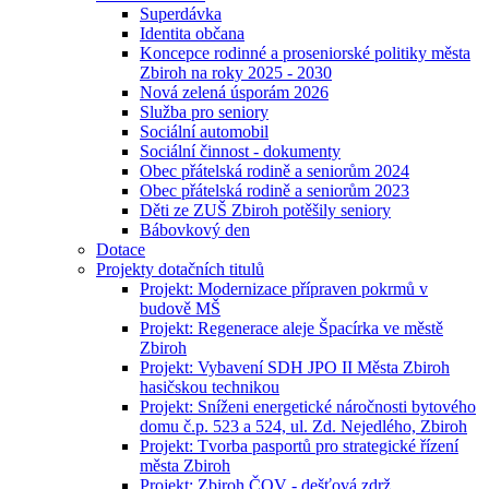
Superdávka
Identita občana
Koncepce rodinné a proseniorské politiky města
Zbiroh na roky 2025 - 2030
Nová zelená úsporám 2026
Služba pro seniory
Sociální automobil
Sociální činnost - dokumenty
Obec přátelská rodině a seniorům 2024
Obec přátelská rodině a seniorům 2023
Děti ze ZUŠ Zbiroh potěšily seniory
Bábovkový den
Dotace
Projekty dotačních titulů
Projekt: Modernizace přípraven pokrmů v
budově MŠ
Projekt: Regenerace aleje Špacírka ve městě
Zbiroh
Projekt: Vybavení SDH JPO II Města Zbiroh
hasičskou technikou
Projekt: Sníženi energetické náročnosti bytového
domu č.p. 523 a 524, ul. Zd. Nejedlého, Zbiroh
Projekt: Tvorba pasportů pro strategické řízení
města Zbiroh
Projekt: Zbiroh ČOV - dešťová zdrž