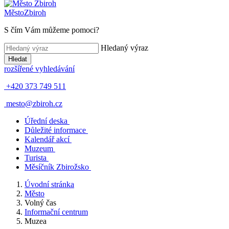
Město
Zbiroh
S čím Vám můžeme pomoci?
Hledaný výraz
Hledat
rozšířené vyhledávání
+420 373 749 511
mesto@zbiroh.cz
Úřední deska
Důležité informace
Kalendář akcí
Muzeum
Turista
Měsíčník Zbirožsko
Úvodní stránka
Město
Volný čas
Informační centrum
Muzea