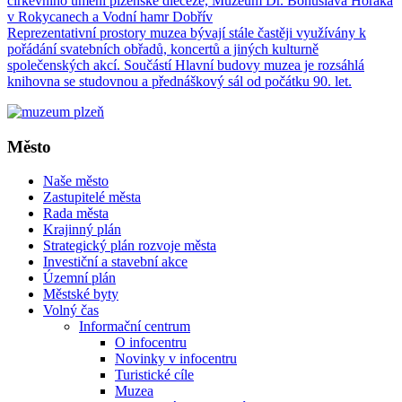
církevního umění plzeňské diecéze, Muzeum Dr. Bohuslava Horáka
v Rokycanech a Vodní hamr Dobřív
Reprezentativní prostory muzea bývají stále častěji využívány k
pořádání svatebních obřadů, koncertů a jiných kulturně
společenských akcí. Součástí Hlavní budovy muzea je rozsáhlá
knihovna se studovnou a přednáškový sál od počátku 90. let.
Město
Naše město
Zastupitelé města
Rada města
Krajinný plán
Strategický plán rozvoje města
Investiční a stavební akce
Územní plán
Městské byty
Volný čas
Informační centrum
O infocentru
Novinky v infocentru
Turistické cíle
Muzea