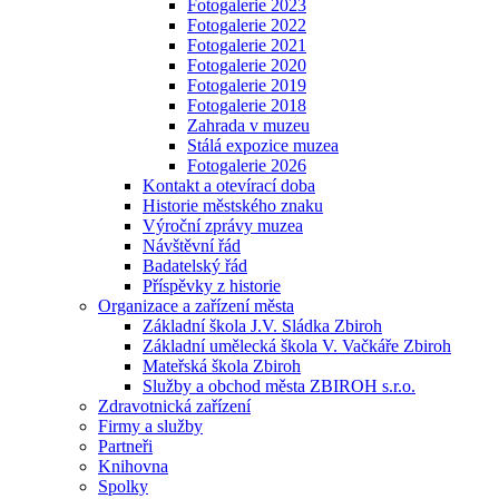
Fotogalerie 2023
Fotogalerie 2022
Fotogalerie 2021
Fotogalerie 2020
Fotogalerie 2019
Fotogalerie 2018
Zahrada v muzeu
Stálá expozice muzea
Fotogalerie 2026
Kontakt a otevírací doba
Historie městského znaku
Výroční zprávy muzea
Návštěvní řád
Badatelský řád
Příspěvky z historie
Organizace a zařízení města
Základní škola J.V. Sládka Zbiroh
Základní umělecká škola V. Vačkáře Zbiroh
Mateřská škola Zbiroh
Služby a obchod města ZBIROH s.r.o.
Zdravotnická zařízení
Firmy a služby
Partneři
Knihovna
Spolky