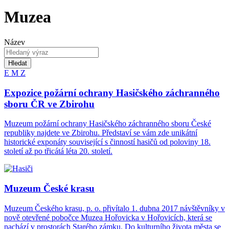
Muzea
Název
Hledat
E
M
Z
Expozice požární ochrany Hasičského záchranného
sboru ČR ve Zbirohu
Muzeum požární ochrany Hasičského záchranného sboru České
republiky najdete ve Zbirohu. Představí se vám zde unikátní
historické exponáty související s činností hasičů od poloviny 18.
století až po třicátá léta 20. století.
Muzeum České krasu
Muzeum Českého krasu, p. o. přivítalo 1. dubna 2017 návštěvníky v
nově otevřené pobočce Muzea Hořovicka v Hořovicích, která se
nachází v prostorách Starého zámku. Do kulturního života města se