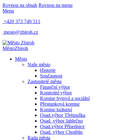
Rovnou na obsah
Rovnou na menu
Menu
+420 373 749 511
mesto@zbiroh.cz
Město
Zbiroh
Město
Naše město
Historie
Současnost
Zastupitelé města
Finanční výbor
Kontrolní výbor
Komise bytová a sociální
Přestupková komise
Komise kulturní
Osad.výbor Třebnuška
Osad. výbor Jablečno
Osad.výbor Přísednice
Osad. výbor Chotětín
Rada města