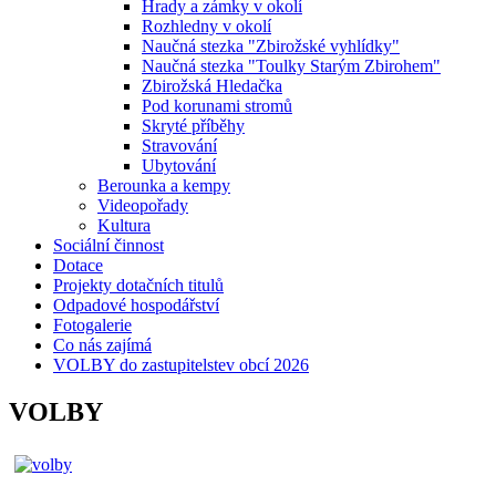
Hrady a zámky v okolí
Rozhledny v okolí
Naučná stezka "Zbirožské vyhlídky"
Naučná stezka "Toulky Starým Zbirohem"
Zbirožská Hledačka
Pod korunami stromů
Skryté příběhy
Stravování
Ubytování
Berounka a kempy
Videopořady
Kultura
Sociální činnost
Dotace
Projekty dotačních titulů
Odpadové hospodářství
Fotogalerie
Co nás zajímá
VOLBY do zastupitelstev obcí 2026
VOLBY