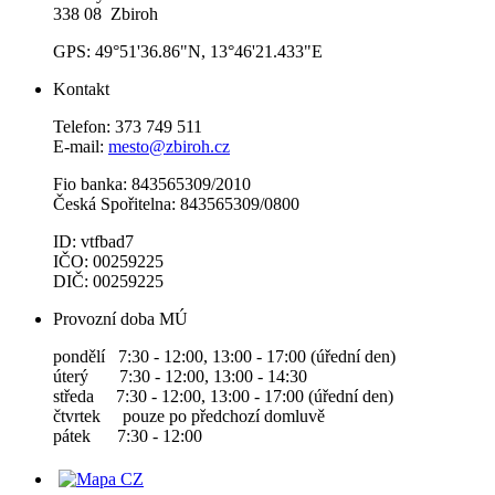
338 08 Zbiroh
GPS: 49°51'36.86"N, 13°46'21.433"E
Kontakt
Telefon: 373 749 511
E-mail:
mesto@zbiroh.cz
Fio banka: 843565309/2010
Česká Spořitelna: 843565309/0800
ID: vtfbad7
IČO: 00259225
DIČ: 00259225
Provozní doba MÚ
pondělí 7:30 - 12:00, 13:00 - 17:00 (úřední den)
úterý 7:30 - 12:00, 13:00 - 14:30
středa 7:30 - 12:00, 13:00 - 17:00 (úřední den)
čtvrtek pouze po předchozí domluvě
pátek 7:30 - 12:00