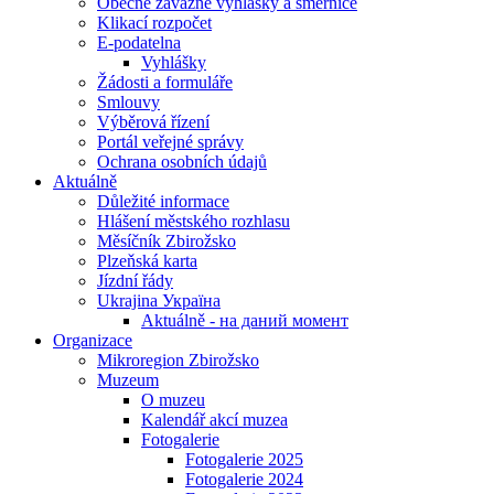
Obecně závazné vyhlášky a směrnice
Klikací rozpočet
E-podatelna
Vyhlášky
Žádosti a formuláře
Smlouvy
Výběrová řízení
Portál veřejné správy
Ochrana osobních údajů
Aktuálně
Důležité informace
Hlášení městského rozhlasu
Měsíčník Zbirožsko
Plzeňská karta
Jízdní řády
Ukrajina Україна
Aktuálně - на даний момент
Organizace
Mikroregion Zbirožsko
Muzeum
O muzeu
Kalendář akcí muzea
Fotogalerie
Fotogalerie 2025
Fotogalerie 2024