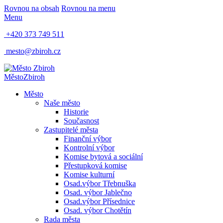
Rovnou na obsah
Rovnou na menu
Menu
+420 373 749 511
mesto@zbiroh.cz
Město
Zbiroh
Město
Naše město
Historie
Současnost
Zastupitelé města
Finanční výbor
Kontrolní výbor
Komise bytová a sociální
Přestupková komise
Komise kulturní
Osad.výbor Třebnuška
Osad. výbor Jablečno
Osad.výbor Přísednice
Osad. výbor Chotětín
Rada města