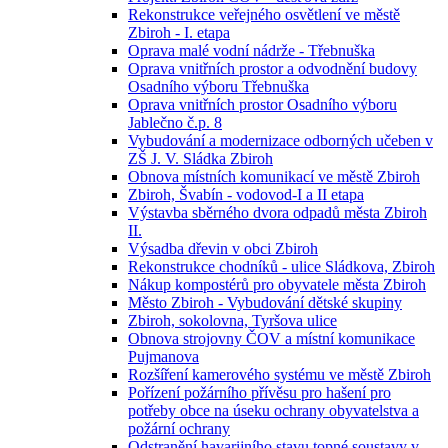
Rekonstrukce veřejného osvětlení ve městě
Zbiroh - I. etapa
Oprava malé vodní nádrže - Třebnuška
Oprava vnitřních prostor a odvodnění budovy
Osadního výboru Třebnuška
Oprava vnitřních prostor Osadního výboru
Jablečno č.p. 8
Vybudování a modernizace odborných učeben v
ZŠ J. V. Sládka Zbiroh
Obnova místních komunikací ve městě Zbiroh
Zbiroh, Švabín - vodovod-I a II etapa
Výstavba sběrného dvora odpadů města Zbiroh
II.
Výsadba dřevin v obci Zbiroh
Rekonstrukce chodníků - ulice Sládkova, Zbiroh
Nákup kompostérů pro obyvatele města Zbiroh
Město Zbiroh - Vybudování dětské skupiny
Zbiroh, sokolovna, Tyršova ulice
Obnova strojovny ČOV a místní komunikace
Pujmanova
Rozšíření kamerového systému ve městě Zbiroh
Pořízení požárního přívěsu pro hašení pro
potřeby obce na úseku ochrany obyvatelstva a
požární ochrany
Odstranění havarijního stavu topné soustavy v