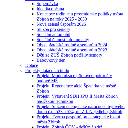
Superdávka
Identita občana
Koncepce rodinné a proseniorské politiky města
Zbiroh na roky 2025 - 2030
Nová zelená úsporám 2026
Služba pro seniory
Sociální automobil
Sociální činnost - dokumenty
Obec přátelská rodině a seniorům 2024
Obec přátelská rodině a seniorům 2023
Děti ze ZUŠ Zbiroh potěšily seniory
Bábovkový den
Dotace
Projekty dotačních titulů
Projekt: Modernizace přípraven pokrmů v
budově MŠ
Projekt: Regenerace aleje Špacírka ve městě
Zbiroh
Projekt: Vybavení SDH JPO II Města Zbiroh
hasičskou technikou
Projekt: Sníženi energetické náročnosti bytového
domu č.p. 523 a 524, ul. Zd. Nejedlého, Zbiroh
Projekt: Tvorba pasportů pro strategické řízení
města Zbiroh
Projekt: Zbiroh ČOV - dešťová zdrž