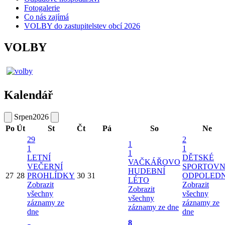
Fotogalerie
Co nás zajímá
VOLBY do zastupitelstev obcí 2026
VOLBY
Kalendář
Srpen
2026
Po
Út
St
Čt
Pá
So
Ne
29
2
1
1
1
1
LETNÍ
DĚTSKÉ
VAČKÁŘOVO
VEČERNÍ
SPORTOVN
HUDEBNÍ
27
28
PROHLÍDKY
30
31
ODPOLED
LÉTO
Zobrazit
Zobrazit
Zobrazit
všechny
všechny
všechny
záznamy ze
záznamy ze
záznamy ze dne
dne
dne
8