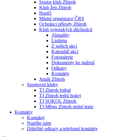
Senior klub Zbiroh
Klub žen Zbiroh
Hasiči
Místní organizace ČRS
Ochránci přírody Zbiroh
Klub vojenských důchodců
Aktuality
Listárna
Z našich akcí
Kalendář akcí
Fotogalerie
Dokumenty ke stažení
Odkazy
Kontakty
Junák Zbiroh
Sportovní kluby
TJ Zbiroh fotbal
TJ Zbiroh lední hokej
TJ SOKOL Zbiroh
TJ Město Zbiroh stolní tenis
Kontakty
Kontakty
Napište nám
Důležité odkazy a telefonní kontakty