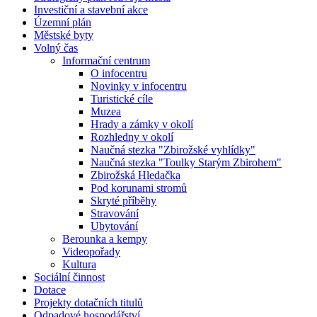
Investiční a stavební akce
Územní plán
Městské byty
Volný čas
Informační centrum
O infocentru
Novinky v infocentru
Turistické cíle
Muzea
Hrady a zámky v okolí
Rozhledny v okolí
Naučná stezka "Zbirožské vyhlídky"
Naučná stezka "Toulky Starým Zbirohem"
Zbirožská Hledačka
Pod korunami stromů
Skryté příběhy
Stravování
Ubytování
Berounka a kempy
Videopořady
Kultura
Sociální činnost
Dotace
Projekty dotačních titulů
Odpadové hospodářství