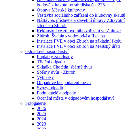
budově zdravotního střediska čp. 275
Oprava Městské knihovny
Vestavba sociálního zařízení do klubovny skautů
Nástavba, přístavba a stavební úpravy Zdravotní
středisko Zbiroh
Rekonstrukce zdravotního zařízení ve Zbiroze
Zbiroh, Švabín - vodovod-I a II etapa
Instalace FVE v obci Zbiroh na základní školu
Instalace FVE v obci Zbiroh na Městský úřad
Odpadové hospodářství
Poplatky za odpady
Třídění odpadu
Skládka Chotětín, sběrný dvůr
Sběrný dvůr - Zbiroh
Vyhlášky
Odpadové hospodaření města
Svozy odpadů
Podnikatelé a odpady
Ocenění města v odpadovém hospodářství
Fotogalerie
2026
2025
2024
2023