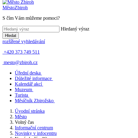
Město
Zbiroh
S čím Vám můžeme pomoci?
Hledaný výraz
Hledat
rozšířené vyhledávání
+420 373 749 511
mesto@zbiroh.cz
Úřední deska
Důležité informace
Kalendář akcí
Muzeum
Turista
Měsíčník Zbirožsko
Úvodní stránka
Město
Volný čas
Informační centrum
Novinky v infocentru