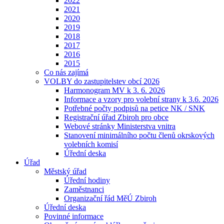
2022
2021
2020
2019
2018
2017
2016
2015
Co nás zajímá
VOLBY do zastupitelstev obcí 2026
Harmonogram MV k 3. 6. 2026
Informace a vzory pro volební strany k 3.6. 2026
Potřebné počty podpisů na petice NK / SNK
Registrační úřad Zbiroh pro obce
Webové stránky Ministerstva vnitra
Stanovení minimálního počtu členů okrskových
volebních komisí
Úřední deska
Úřad
Městský úřad
Úřední hodiny
Zaměstnanci
Organizační řád MěÚ Zbiroh
Úřední deska
Povinné informace