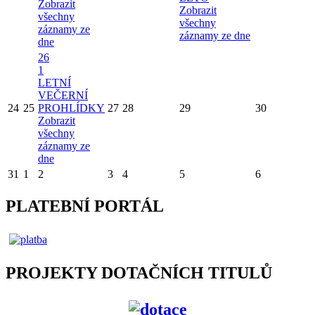
Zobrazit
Zobrazit
všechny
všechny
záznamy ze
záznamy ze dne
dne
26
1
LETNÍ
VEČERNÍ
24
25
PROHLÍDKY
27
28
29
30
Zobrazit
všechny
záznamy ze
dne
31
1
2
3
4
5
6
PLATEBNÍ PORTÁL
PROJEKTY DOTAČNÍCH TITULŮ