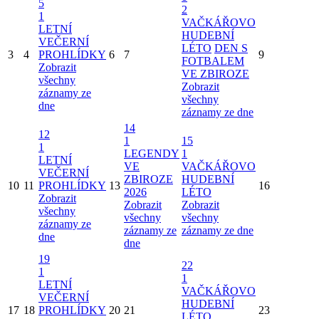
5
2
1
VAČKÁŘOVO
LETNÍ
HUDEBNÍ
VEČERNÍ
LÉTO
DEN S
3
4
PROHLÍDKY
6
7
9
FOTBALEM
Zobrazit
VE ZBIROZE
všechny
Zobrazit
záznamy ze
všechny
dne
záznamy ze dne
14
12
1
15
1
LEGENDY
1
LETNÍ
VE
VAČKÁŘOVO
VEČERNÍ
ZBIROZE
HUDEBNÍ
10
11
PROHLÍDKY
13
16
2026
LÉTO
Zobrazit
Zobrazit
Zobrazit
všechny
všechny
všechny
záznamy ze
záznamy ze
záznamy ze dne
dne
dne
19
22
1
1
LETNÍ
VAČKÁŘOVO
VEČERNÍ
HUDEBNÍ
17
18
PROHLÍDKY
20
21
23
LÉTO