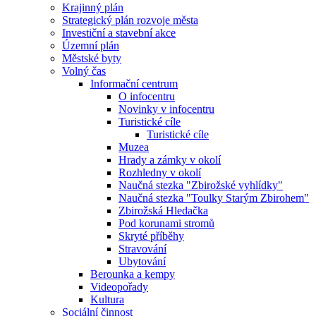
Krajinný plán
Strategický plán rozvoje města
Investiční a stavební akce
Územní plán
Městské byty
Volný čas
Informační centrum
O infocentru
Novinky v infocentru
Turistické cíle
Turistické cíle
Muzea
Hrady a zámky v okolí
Rozhledny v okolí
Naučná stezka "Zbirožské vyhlídky"
Naučná stezka "Toulky Starým Zbirohem"
Zbirožská Hledačka
Pod korunami stromů
Skryté příběhy
Stravování
Ubytování
Berounka a kempy
Videopořady
Kultura
Sociální činnost