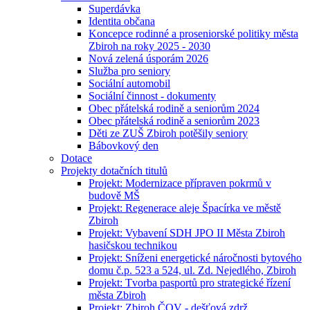
Superdávka
Identita občana
Koncepce rodinné a proseniorské politiky města
Zbiroh na roky 2025 - 2030
Nová zelená úsporám 2026
Služba pro seniory
Sociální automobil
Sociální činnost - dokumenty
Obec přátelská rodině a seniorům 2024
Obec přátelská rodině a seniorům 2023
Děti ze ZUŠ Zbiroh potěšily seniory
Bábovkový den
Dotace
Projekty dotačních titulů
Projekt: Modernizace přípraven pokrmů v
budově MŠ
Projekt: Regenerace aleje Špacírka ve městě
Zbiroh
Projekt: Vybavení SDH JPO II Města Zbiroh
hasičskou technikou
Projekt: Sníženi energetické náročnosti bytového
domu č.p. 523 a 524, ul. Zd. Nejedlého, Zbiroh
Projekt: Tvorba pasportů pro strategické řízení
města Zbiroh
Projekt: Zbiroh ČOV - dešťová zdrž