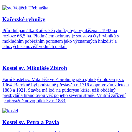
Kařezské rybníky
Přírodní památka Kařezské rybníky byla vyhlášena r. 1992 na
rozloze 66,5 ha. Předmětem ochrany je soustava čtyř rybníků s
mokřadním pobřežním porostem jako významných hnízdišť a
tahových stanovišť vodních ptáků.
Kostel sv. Mikuláše Zbiroh
Farní kostel sv. Mikuláše ve Zbirohu je jako gotický doložen již r.
1364. Barokně byl podstatně přestavěn r. 1716 a opravován v letech
1883 a 1921. Stavba má loď na půdorysu kříže, užší obdélný
presbytář a hranolovou věž po jeho severní straně. Vnitřní zařízení
je převážně novogotické z r. 1883.
Kostel sv. Petra a Pavla