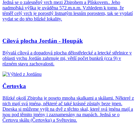
Jedná se o zalesněný vrch mezi Zbirohem a Plískovem.. Jeho
nadmořská výška je uváděna 572.m.n.m. Vzhledem k tomu, že
téměř celý vrch je porostlý listnatým lesním porostem, tak se vyplatí
vydat se do této blízké lokality.
Cílová plocha Jordán - Houpák
Bývalá cílová a dopadová plocha dělostřelecké a letecké střelnice v
oblasti vrchu Jordán zahrnuje mj. větší počet bunkrů (cca 9) v
různém stavu zachovalosti.
Čertovka
Blízké okolí Zbiroha je poseto mnoha skalkami a skálami. Některé z
nich mají svá jména, některé ač také krásné zůstaly beze jmen.
Dneska si můžeme vyjít na dvě z těchto skal, které svá jména mají a
jsou pod těmito jmény i zaznamenány na mapách. Jedná se o
Čertovu skálu (Čertovku) a Světovinu.