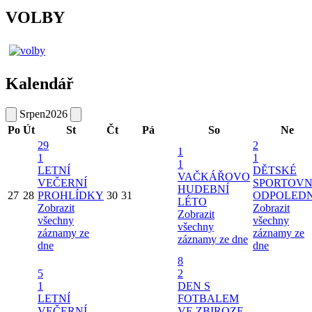
VOLBY
Kalendář
Srpen
2026
Po
Út
St
Čt
Pá
So
Ne
29
2
1
1
1
1
LETNÍ
DĚTSKÉ
VAČKÁŘOVO
VEČERNÍ
SPORTOVN
HUDEBNÍ
27
28
PROHLÍDKY
30
31
ODPOLED
LÉTO
Zobrazit
Zobrazit
Zobrazit
všechny
všechny
všechny
záznamy ze
záznamy ze
záznamy ze dne
dne
dne
8
5
2
1
DEN S
LETNÍ
FOTBALEM
VEČERNÍ
VE ZBIROZE