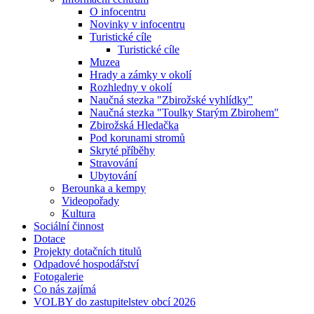
O infocentru
Novinky v infocentru
Turistické cíle
Turistické cíle
Muzea
Hrady a zámky v okolí
Rozhledny v okolí
Naučná stezka "Zbirožské vyhlídky"
Naučná stezka "Toulky Starým Zbirohem"
Zbirožská Hledačka
Pod korunami stromů
Skryté příběhy
Stravování
Ubytování
Berounka a kempy
Videopořady
Kultura
Sociální činnost
Dotace
Projekty dotačních titulů
Odpadové hospodářství
Fotogalerie
Co nás zajímá
VOLBY do zastupitelstev obcí 2026