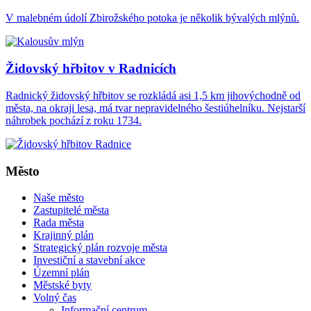
V malebném údolí Zbirožského potoka je několik bývalých mlýnů.
Židovský hřbitov v Radnicích
Radnický židovský hřbitov se rozkládá asi 1,5 km jihovýchodně od
města, na okraji lesa, má tvar nepravidelného šestiúhelníku. Nejstarší
náhrobek pochází z roku 1734.
Město
Naše město
Zastupitelé města
Rada města
Krajinný plán
Strategický plán rozvoje města
Investiční a stavební akce
Územní plán
Městské byty
Volný čas
Informační centrum