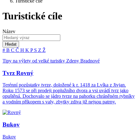
Turistické cíle
Turistické cíle
Název
Hledat
#
B
C
Č
H
K
P
S
Z
Ž
Tipy na výlety od velké turistky Zdeny Bradnové
Tvrz Rovný
Terénní pozůstatky tvrze, doložené k r. 1418 za Lvíka z Jivjan.
Roku 1573 se při prodeji poplužního dvora a vsi uvádí tvrz jako
opuštěná. Dochovalo se jádro tvrze na pahorku chráněném rybníky
a vodním příkopem s valy, zbytky zdiva již nejsou patrny.
Bukov
Bukov