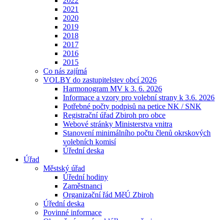
2022
2021
2020
2019
2018
2017
2016
2015
Co nás zajímá
VOLBY do zastupitelstev obcí 2026
Harmonogram MV k 3. 6. 2026
Informace a vzory pro volební strany k 3.6. 2026
Potřebné počty podpisů na petice NK / SNK
Registrační úřad Zbiroh pro obce
Webové stránky Ministerstva vnitra
Stanovení minimálního počtu členů okrskových
volebních komisí
Úřední deska
Úřad
Městský úřad
Úřední hodiny
Zaměstnanci
Organizační řád MěÚ Zbiroh
Úřední deska
Povinné informace