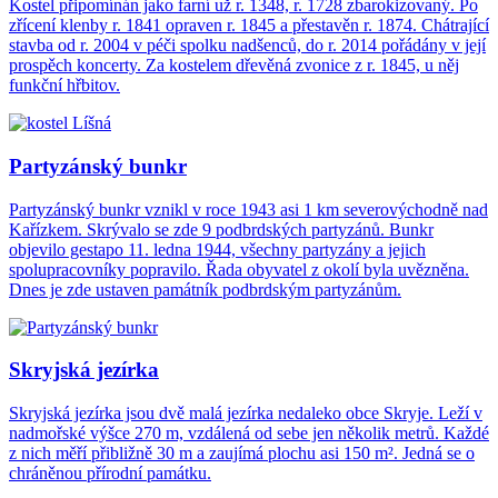
Kostel připomínán jako farní už r. 1348, r. 1728 zbarokizovaný. Po
zřícení klenby r. 1841 opraven r. 1845 a přestavěn r. 1874. Chátrající
stavba od r. 2004 v péči spolku nadšenců, do r. 2014 pořádány v její
prospěch koncerty. Za kostelem dřevěná zvonice z r. 1845, u něj
funkční hřbitov.
Partyzánský bunkr
Partyzánský bunkr vznikl v roce 1943 asi 1 km severovýchodně nad
Kařízkem. Skrývalo se zde 9 podbrdských partyzánů. Bunkr
objevilo gestapo 11. ledna 1944, všechny partyzány a jejich
spolupracovníky popravilo. Řada obyvatel z okolí byla uvězněna.
Dnes je zde ustaven památník podbrdským partyzánům.
Skryjská jezírka
Skryjská jezírka jsou dvě malá jezírka nedaleko obce Skryje. Leží v
nadmořské výšce 270 m, vzdálená od sebe jen několik metrů. Každé
z nich měří přibližně 30 m a zaujímá plochu asi 150 m². Jedná se o
chráněnou přírodní památku.