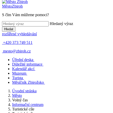
Město
Zbiroh
S čím Vám můžeme pomoci?
Hledaný výraz
Hledat
rozšířené vyhledávání
+420 373 749 511
mesto@zbiroh.cz
Úřední deska
Důležité informace
Kalendář akcí
Muzeum
Turista
Měsíčník Zbirožsko
Úvodní stránka
Město
Volný čas
Informační centrum
Turistické cíle