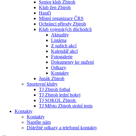
Senior klub Zbiroh
Klub žen Zbiroh
Hasiči
Místní organizace ČRS
Ochránci přírody Zbiroh
Klub vojenských důchodců
Aktuality
Listárna
Z našich akcí
Kalendář akcí
Fotogalerie
Dokumenty ke stažení
Odkazy
Kontakty
Junák Zbiroh
Sportovní kluby
TJ Zbiroh fotbal
TJ Zbiroh lední hokej
TJ SOKOL Zbiroh
TJ Město Zbiroh stolní tenis
Kontakty
Kontakty
Napište nám
Důležité odkazy a telefonní kontakty