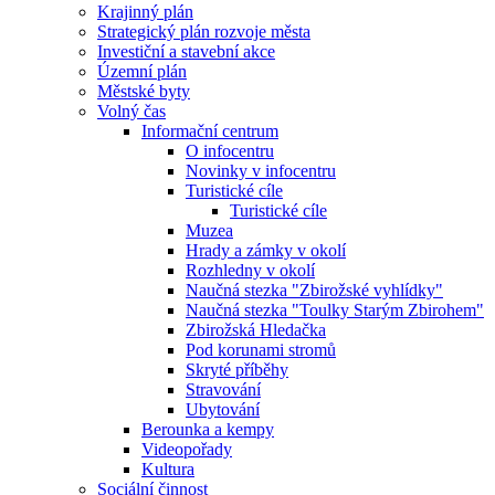
Krajinný plán
Strategický plán rozvoje města
Investiční a stavební akce
Územní plán
Městské byty
Volný čas
Informační centrum
O infocentru
Novinky v infocentru
Turistické cíle
Turistické cíle
Muzea
Hrady a zámky v okolí
Rozhledny v okolí
Naučná stezka "Zbirožské vyhlídky"
Naučná stezka "Toulky Starým Zbirohem"
Zbirožská Hledačka
Pod korunami stromů
Skryté příběhy
Stravování
Ubytování
Berounka a kempy
Videopořady
Kultura
Sociální činnost