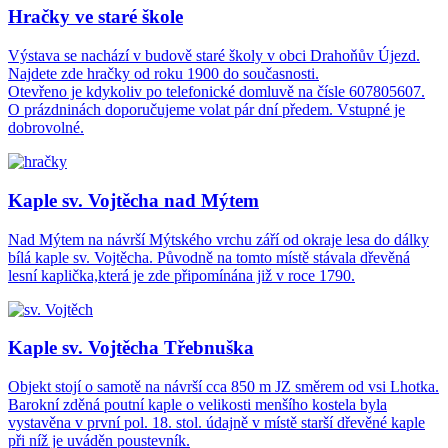
Hračky ve staré škole
Výstava se nachází v budově staré školy v obci Drahoňův Újezd.
Najdete zde hračky od roku 1900 do současnosti.
Otevřeno je kdykoliv po telefonické domluvě na čísle 607805607.
O prázdninách doporučujeme volat pár dní předem. Vstupné je
dobrovolné.
Kaple sv. Vojtěcha nad Mýtem
Nad Mýtem na návrší Mýtského vrchu září od okraje lesa do dálky
bílá kaple sv. Vojtěcha. Původně na tomto místě stávala dřevěná
lesní kaplička,která je zde připomínána již v roce 1790.
Kaple sv. Vojtěcha Třebnuška
Objekt stojí o samotě na návrší cca 850 m JZ směrem od vsi Lhotka.
Barokní zděná poutní kaple o velikosti menšího kostela byla
vystavěna v první pol. 18. stol. údajně v místě starší dřevěné kaple
při níž je uváděn poustevník.