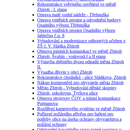
Rekonstrukce veřejného osvětlení ve městě
Zbiroh - I. etapa
Oprava malé vodní nádrže - Třebnuška
Oprava vnitřních prostor a odvodnění budovy
Osadního výboru Třebnuška
Oprava vnitřních prostor Osadního výboru
Jablečno č.p. 8
Vybudování a modernizace odborných učeben v
ZŠ J. V. Sládka Zbiroh
Obnova místních komunikací ve městě Zbiroh
Zbiroh, Švabín - vodovod-I a II etapa
Výstavba sběrného dvora odpadů města Zbiroh
II.
Výsadba dřevin v obci Zbiroh
Rekonstrukce chodníků - ulice Sládkova, Zbiroh
Nákup kompostérů pro obyvatele města Zbiroh
Město Zbiroh - Vybudování dětské skupiny
Zbiroh, sokolovna, Tyršova ulice
Obnova strojovny ČOV a místní komunikace
Pujmanova
Rozšíření kamerového systému ve městě Zbiroh
Pořízení požárního přívěsu pro hašení pro
potřeby obce na úseku ochrany obyvatelstva a
požární ochrany
Odstranění havarijního stavu topné soustavy v