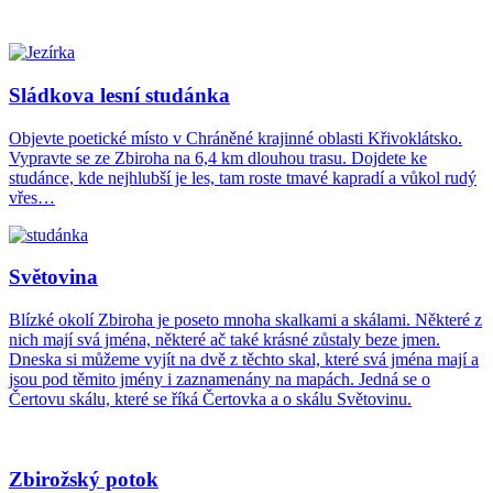
Sládkova lesní studánka
Objevte poetické místo v Chráněné krajinné oblasti Křivoklátsko.
Vypravte se ze Zbiroha na 6,4 km dlouhou trasu. Dojdete ke
studánce, kde nejhlubší je les, tam roste tmavé kapradí a vůkol rudý
vřes…
Světovina
Blízké okolí Zbiroha je poseto mnoha skalkami a skálami. Některé z
nich mají svá jména, některé ač také krásné zůstaly beze jmen.
Dneska si můžeme vyjít na dvě z těchto skal, které svá jména mají a
jsou pod těmito jmény i zaznamenány na mapách. Jedná se o
Čertovu skálu, které se říká Čertovka a o skálu Světovinu.
Zbirožský potok