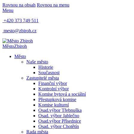
Rovnou na obsah
Rovnou na menu
Menu
+420 373 749 511
mesto@zbiroh.cz
Město
Zbiroh
Město
Naše město
Historie
Současnost
Zastupitelé města
Finanční výbor
Kontrolní výbor
Komise bytová a sociální
Přestupková komise
Komise kulturní
Osad.výbor Třebnuška
Osad. výbor Jablečno
Osad.výbor Přísednice
Osad. výbor Chotětín
Rada města