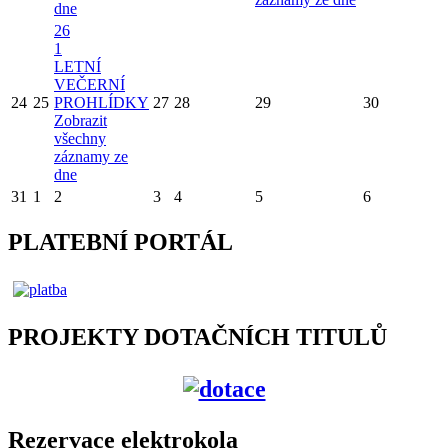
dne
26
1
LETNÍ
VEČERNÍ
24
25
PROHLÍDKY
27
28
29
30
Zobrazit
všechny
záznamy ze
dne
31
1
2
3
4
5
6
PLATEBNÍ PORTÁL
PROJEKTY DOTAČNÍCH TITULŮ
Rezervace elektrokola