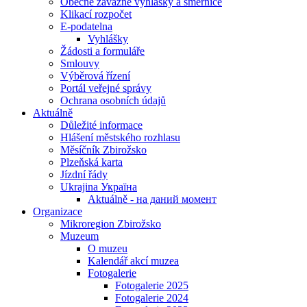
Obecně závazné vyhlášky a směrnice
Klikací rozpočet
E-podatelna
Vyhlášky
Žádosti a formuláře
Smlouvy
Výběrová řízení
Portál veřejné správy
Ochrana osobních údajů
Aktuálně
Důležité informace
Hlášení městského rozhlasu
Měsíčník Zbirožsko
Plzeňská karta
Jízdní řády
Ukrajina Україна
Aktuálně - на даний момент
Organizace
Mikroregion Zbirožsko
Muzeum
O muzeu
Kalendář akcí muzea
Fotogalerie
Fotogalerie 2025
Fotogalerie 2024