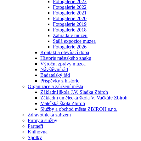
Fotogalerie 2023
Fotogalerie 2022
Fotogalerie 2021
Fotogalerie 2020
Fotogalerie 2019
Fotogalerie 2018
Zahrada v muzeu
Stálá expozice muzea
Fotogalerie 2026
Kontakt a otevírací doba
Historie městského znaku
Výroční zprávy muzea
Návštěvní řád
Badatelský řád
Příspěvky z historie
Organizace a zařízení města
Základní škola J.V. Sládka Zbiroh
Základní umělecká škola V. Vačkáře Zbiroh
Mateřská škola Zbiroh
Služby a obchod města ZBIROH s.r.o.
Zdravotnická zařízení
Firmy a služby
Partneři
Knihovna
Spolky