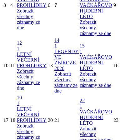
3
4
PROHLÍDKY
6
7
VAČKÁŘOVO
9
Zobrazit
HUDEBNÍ
všechny
LÉTO
záznamy ze
Zobrazit
dne
všechny
záznamy ze dne
14
12
1
15
1
LEGENDY
1
LETNÍ
VE
VAČKÁŘOVO
VEČERNÍ
ZBIROZE
HUDEBNÍ
10
11
PROHLÍDKY
13
16
2026
LÉTO
Zobrazit
Zobrazit
Zobrazit
všechny
všechny
všechny
záznamy ze
záznamy ze
záznamy ze dne
dne
dne
19
22
1
1
LETNÍ
VAČKÁŘOVO
VEČERNÍ
HUDEBNÍ
17
18
PROHLÍDKY
20
21
23
LÉTO
Zobrazit
Zobrazit
všechny
všechny
záznamy ze
záznamy ze dne