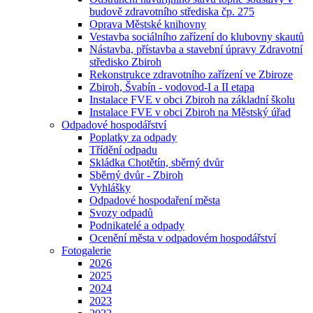
budově zdravotního střediska čp. 275
Oprava Městské knihovny
Vestavba sociálního zařízení do klubovny skautů
Nástavba, přístavba a stavební úpravy Zdravotní
středisko Zbiroh
Rekonstrukce zdravotního zařízení ve Zbiroze
Zbiroh, Švabín - vodovod-I a II etapa
Instalace FVE v obci Zbiroh na základní školu
Instalace FVE v obci Zbiroh na Městský úřad
Odpadové hospodářství
Poplatky za odpady
Třídění odpadu
Skládka Chotětín, sběrný dvůr
Sběrný dvůr - Zbiroh
Vyhlášky
Odpadové hospodaření města
Svozy odpadů
Podnikatelé a odpady
Ocenění města v odpadovém hospodářství
Fotogalerie
2026
2025
2024
2023