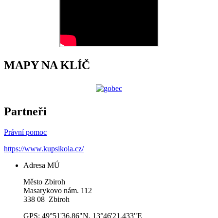
MAPY NA KLÍČ
Partneři
Právní pomoc
https://www.kupsikola.cz/
Adresa MÚ
Město Zbiroh
Masarykovo nám. 112
338 08 Zbiroh
GPS: 49°51'36.86"N, 13°46'21.433"E