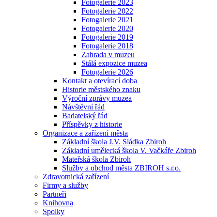
Fotogalerie 2023
Fotogalerie 2022
Fotogalerie 2021
Fotogalerie 2020
Fotogalerie 2019
Fotogalerie 2018
Zahrada v muzeu
Stálá expozice muzea
Fotogalerie 2026
Kontakt a otevírací doba
Historie městského znaku
Výroční zprávy muzea
Návštěvní řád
Badatelský řád
Příspěvky z historie
Organizace a zařízení města
Základní škola J.V. Sládka Zbiroh
Základní umělecká škola V. Vačkáře Zbiroh
Mateřská škola Zbiroh
Služby a obchod města ZBIROH s.r.o.
Zdravotnická zařízení
Firmy a služby
Partneři
Knihovna
Spolky