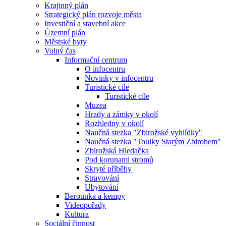
Krajinný plán
Strategický plán rozvoje města
Investiční a stavební akce
Územní plán
Městské byty
Volný čas
Informační centrum
O infocentru
Novinky v infocentru
Turistické cíle
Turistické cíle
Muzea
Hrady a zámky v okolí
Rozhledny v okolí
Naučná stezka "Zbirožské vyhlídky"
Naučná stezka "Toulky Starým Zbirohem"
Zbirožská Hledačka
Pod korunami stromů
Skryté příběhy
Stravování
Ubytování
Berounka a kempy
Videopořady
Kultura
Sociální činnost