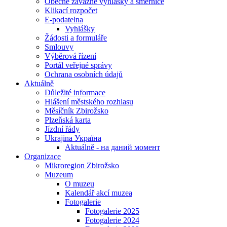
Obecně závazné vyhlášky a směrnice
Klikací rozpočet
E-podatelna
Vyhlášky
Žádosti a formuláře
Smlouvy
Výběrová řízení
Portál veřejné správy
Ochrana osobních údajů
Aktuálně
Důležité informace
Hlášení městského rozhlasu
Měsíčník Zbirožsko
Plzeňská karta
Jízdní řády
Ukrajina Україна
Aktuálně - на даний момент
Organizace
Mikroregion Zbirožsko
Muzeum
O muzeu
Kalendář akcí muzea
Fotogalerie
Fotogalerie 2025
Fotogalerie 2024