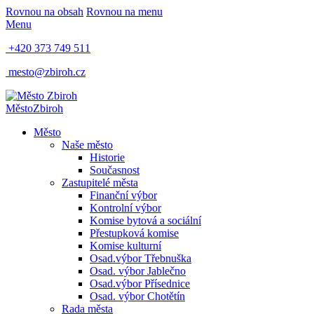
Rovnou na obsah
Rovnou na menu
Menu
+420 373 749 511
mesto@zbiroh.cz
Město
Zbiroh
Město
Naše město
Historie
Současnost
Zastupitelé města
Finanční výbor
Kontrolní výbor
Komise bytová a sociální
Přestupková komise
Komise kulturní
Osad.výbor Třebnuška
Osad. výbor Jablečno
Osad.výbor Přísednice
Osad. výbor Chotětín
Rada města