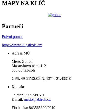
MAPY NA KLÍČ
Partneři
Právní pomoc
https://www.kupsikola.cz/
Adresa MÚ
Město Zbiroh
Masarykovo nám. 112
338 08 Zbiroh
GPS: 49°51'36.86"N, 13°46'21.433"E
Kontakt
Telefon: 373 749 511
E-mail:
mesto@zbiroh.cz
Fio banka: 843565309/2010