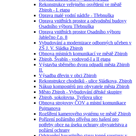
Rekonstrukce veřejného osvětlení ve městě
Zbiroh - I. etapa
Oprava malé vodní nádrže - Třebnuška
Oprava vnitřních prostor a odvodnění budovy
Osadního výboru Třebnuška
Oprava vnitřních prostor Osadního výboru
Jablečno č.p. 8
Vybudování a modernizace odborných učeben v
ZŠ J. V. Sládka Zbiroh
Obnova místních komunikací ve městě Zbiroh
Zbiroh, Švabín - vodovod-I a II etapa
Výstavba sběrného dvora odpadů města Zbiroh
II.
Výsadba dřevin v obci Zbiroh
Rekonstrukce chodníků - ulice Sládkova, Zbiroh
Nákup kompostérů pro obyvatele města Zbiroh
Město Zbiroh - Vybudování dětské skupiny
Zbiroh, sokolovna, Tyršova ulice
Obnova strojovny ČOV a místní komunikace
Pujmanova
Rozšíření kamerového systému ve městě Zbiroh
Pořízení požárního přívěsu pro hašení pro
potřeby obce na úseku ochrany obyvatelstva a
požární ochrany
Odstranění havarijního stavu topné soustavy v