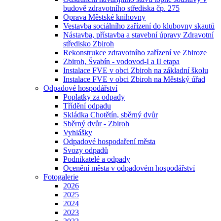
budově zdravotního střediska čp. 275
Oprava Městské knihovny
Vestavba sociálního zařízení do klubovny skautů
Nástavba, přístavba a stavební úpravy Zdravotní
středisko Zbiroh
Rekonstrukce zdravotního zařízení ve Zbiroze
Zbiroh, Švabín - vodovod-I a II etapa
Instalace FVE v obci Zbiroh na základní školu
Instalace FVE v obci Zbiroh na Městský úřad
Odpadové hospodářství
Poplatky za odpady
Třídění odpadu
Skládka Chotětín, sběrný dvůr
Sběrný dvůr - Zbiroh
Vyhlášky
Odpadové hospodaření města
Svozy odpadů
Podnikatelé a odpady
Ocenění města v odpadovém hospodářství
Fotogalerie
2026
2025
2024
2023