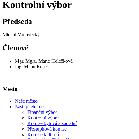
Kontrolní výbor
Předseda
Michal Muravecký
Členové
Mgr. MgA. Marie Holečková
Ing. Milan Rusek
Město
Naše město
Zastupitelé města
Finanční výbor
Kontrolní výbor
Komise bytová a sociální
Přestupková komise
Komise kulturní