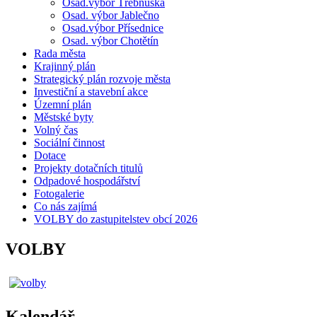
Osad.výbor Třebnuška
Osad. výbor Jablečno
Osad.výbor Přísednice
Osad. výbor Chotětín
Rada města
Krajinný plán
Strategický plán rozvoje města
Investiční a stavební akce
Územní plán
Městské byty
Volný čas
Sociální činnost
Dotace
Projekty dotačních titulů
Odpadové hospodářství
Fotogalerie
Co nás zajímá
VOLBY do zastupitelstev obcí 2026
VOLBY
Kalendář