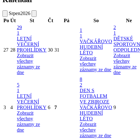
Srpen
2026
Po
Út
St
Čt
Pá
So
Ne
29
2
1
1
1
1
LETNÍ
DĚTSKÉ
VAČKÁŘOVO
VEČERNÍ
SPORTOVN
HUDEBNÍ
27
28
PROHLÍDKY
30
31
ODPOLED
LÉTO
Zobrazit
Zobrazit
Zobrazit
všechny
všechny
všechny
záznamy ze
záznamy ze
záznamy ze dne
dne
dne
8
5
2
1
DEN S
LETNÍ
FOTBALEM
VEČERNÍ
VE ZBIROZE
3
4
PROHLÍDKY
6
7
VAČKÁŘOVO
9
Zobrazit
HUDEBNÍ
všechny
LÉTO
záznamy ze
Zobrazit
dne
všechny
záznamy ze dne