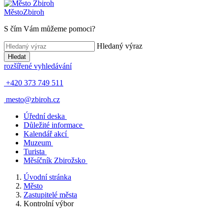
Město
Zbiroh
S čím Vám můžeme pomoci?
Hledaný výraz
Hledat
rozšířené vyhledávání
+420 373 749 511
mesto@zbiroh.cz
Úřední deska
Důležité informace
Kalendář akcí
Muzeum
Turista
Měsíčník Zbirožsko
Úvodní stránka
Město
Zastupitelé města
Kontrolní výbor