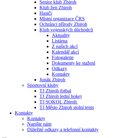
Senior klub Zbiroh
Klub žen Zbiroh
Hasiči
Místní organizace ČRS
Ochránci přírody Zbiroh
Klub vojenských důchodců
Aktuality
Listárna
Z našich akcí
Kalendář akcí
Fotogalerie
Dokumenty ke stažení
Odkazy
Kontakty
Junák Zbiroh
Sportovní kluby
TJ Zbiroh fotbal
TJ Zbiroh lední hokej
TJ SOKOL Zbiroh
TJ Město Zbiroh stolní tenis
Kontakty
Kontakty
Napište nám
Důležité odkazy a telefonní kontakty