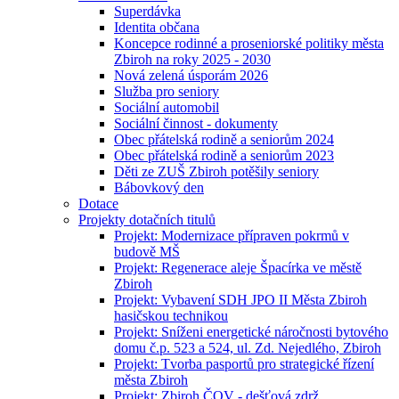
Superdávka
Identita občana
Koncepce rodinné a proseniorské politiky města
Zbiroh na roky 2025 - 2030
Nová zelená úsporám 2026
Služba pro seniory
Sociální automobil
Sociální činnost - dokumenty
Obec přátelská rodině a seniorům 2024
Obec přátelská rodině a seniorům 2023
Děti ze ZUŠ Zbiroh potěšily seniory
Bábovkový den
Dotace
Projekty dotačních titulů
Projekt: Modernizace přípraven pokrmů v
budově MŠ
Projekt: Regenerace aleje Špacírka ve městě
Zbiroh
Projekt: Vybavení SDH JPO II Města Zbiroh
hasičskou technikou
Projekt: Sníženi energetické náročnosti bytového
domu č.p. 523 a 524, ul. Zd. Nejedlého, Zbiroh
Projekt: Tvorba pasportů pro strategické řízení
města Zbiroh
Projekt: Zbiroh ČOV - dešťová zdrž