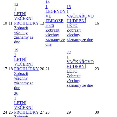
14
12
1
15
1
LEGENDY
1
LETNÍ
VE
VAČKÁŘOVO
VEČERNÍ
ZBIROZE
HUDEBNÍ
10
11
PROHLÍDKY
13
16
2026
LÉTO
Zobrazit
Zobrazit
Zobrazit
všechny
všechny
všechny
záznamy ze
záznamy ze
záznamy ze dne
dne
dne
19
22
1
1
LETNÍ
VAČKÁŘOVO
VEČERNÍ
HUDEBNÍ
17
18
PROHLÍDKY
20
21
23
LÉTO
Zobrazit
Zobrazit
všechny
všechny
záznamy ze
záznamy ze dne
dne
26
1
LETNÍ
VEČERNÍ
24
25
PROHLÍDKY
27
28
29
30
Zobrazit