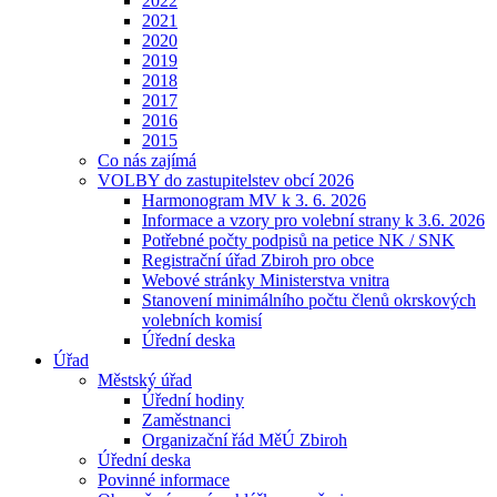
2022
2021
2020
2019
2018
2017
2016
2015
Co nás zajímá
VOLBY do zastupitelstev obcí 2026
Harmonogram MV k 3. 6. 2026
Informace a vzory pro volební strany k 3.6. 2026
Potřebné počty podpisů na petice NK / SNK
Registrační úřad Zbiroh pro obce
Webové stránky Ministerstva vnitra
Stanovení minimálního počtu členů okrskových
volebních komisí
Úřední deska
Úřad
Městský úřad
Úřední hodiny
Zaměstnanci
Organizační řád MěÚ Zbiroh
Úřední deska
Povinné informace