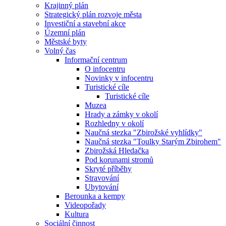
Krajinný plán
Strategický plán rozvoje města
Investiční a stavební akce
Územní plán
Městské byty
Volný čas
Informační centrum
O infocentru
Novinky v infocentru
Turistické cíle
Turistické cíle
Muzea
Hrady a zámky v okolí
Rozhledny v okolí
Naučná stezka "Zbirožské vyhlídky"
Naučná stezka "Toulky Starým Zbirohem"
Zbirožská Hledačka
Pod korunami stromů
Skryté příběhy
Stravování
Ubytování
Berounka a kempy
Videopořady
Kultura
Sociální činnost