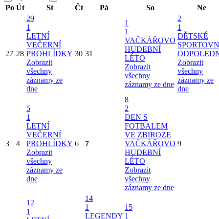
Po
Út
St
Čt
Pá
So
Ne
29
2
1
1
1
1
LETNÍ
DĚTSKÉ
VAČKÁŘOVO
VEČERNÍ
SPORTOVN
HUDEBNÍ
27
28
PROHLÍDKY
30
31
ODPOLED
LÉTO
Zobrazit
Zobrazit
Zobrazit
všechny
všechny
všechny
záznamy ze
záznamy ze
záznamy ze dne
dne
dne
8
5
2
1
DEN S
LETNÍ
FOTBALEM
VEČERNÍ
VE ZBIROZE
3
4
PROHLÍDKY
6
7
VAČKÁŘOVO
9
Zobrazit
HUDEBNÍ
všechny
LÉTO
záznamy ze
Zobrazit
dne
všechny
záznamy ze dne
14
12
1
15
1
LEGENDY
1