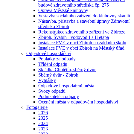
budově zdravotního střediska čp. 275
Oprava Městské knihovny
Vestavba sociálního zařízení do klubovny skautů
Nástavba, přístavba a stavební úpravy Zdravotní
středisko Zbiroh
Rekonstrukce zdravotního zařízení ve Zbiroze
Zbiroh, Švabín - vodovod-I a II etapa
Instalace FVE v obci Zbiroh na základní školu
Instalace FVE v obci Zbiroh na Městský úřad
Odpadové hospodářství
Poplatky za odpady
Třídění odpadu
Skládka Chotětín, sběrný dvůr
Sběrný dvůr - Zbiroh
Vyhlášky
Odpadové hospodaření města
Svozy odpadů
Podnikatelé a odpady
Ocenění města v odpadovém hospodářství
Fotogalerie
2026
2025
2024
2023