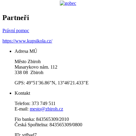
Partneři
Právní pomoc
https://www.kupsikola.cz/
Adresa MÚ
Město Zbiroh
Masarykovo nám. 112
338 08 Zbiroh
GPS: 49°51'36.86"N, 13°46'21.433"E
Kontakt
Telefon: 373 749 511
E-mail:
mesto@zbiroh.cz
Fio banka: 843565309/2010
Česká Spořitelna: 843565309/0800
ID: vtfbad7