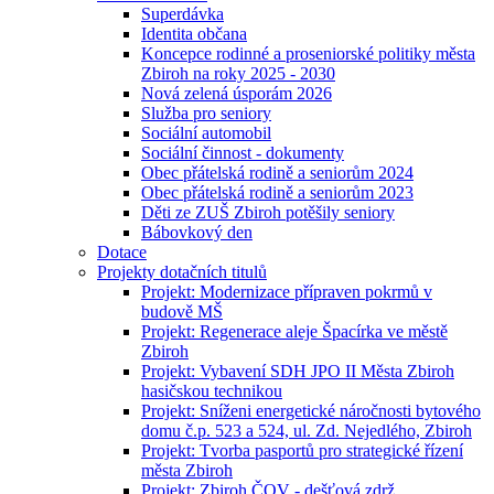
Superdávka
Identita občana
Koncepce rodinné a proseniorské politiky města
Zbiroh na roky 2025 - 2030
Nová zelená úsporám 2026
Služba pro seniory
Sociální automobil
Sociální činnost - dokumenty
Obec přátelská rodině a seniorům 2024
Obec přátelská rodině a seniorům 2023
Děti ze ZUŠ Zbiroh potěšily seniory
Bábovkový den
Dotace
Projekty dotačních titulů
Projekt: Modernizace přípraven pokrmů v
budově MŠ
Projekt: Regenerace aleje Špacírka ve městě
Zbiroh
Projekt: Vybavení SDH JPO II Města Zbiroh
hasičskou technikou
Projekt: Sníženi energetické náročnosti bytového
domu č.p. 523 a 524, ul. Zd. Nejedlého, Zbiroh
Projekt: Tvorba pasportů pro strategické řízení
města Zbiroh
Projekt: Zbiroh ČOV - dešťová zdrž