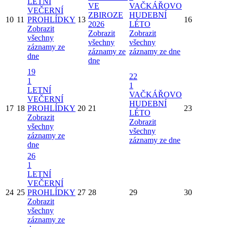
LETNÍ
VE
VAČKÁŘOVO
VEČERNÍ
ZBIROZE
HUDEBNÍ
10
11
PROHLÍDKY
13
16
2026
LÉTO
Zobrazit
Zobrazit
Zobrazit
všechny
všechny
všechny
záznamy ze
záznamy ze
záznamy ze dne
dne
dne
19
22
1
1
LETNÍ
VAČKÁŘOVO
VEČERNÍ
HUDEBNÍ
17
18
PROHLÍDKY
20
21
23
LÉTO
Zobrazit
Zobrazit
všechny
všechny
záznamy ze
záznamy ze dne
dne
26
1
LETNÍ
VEČERNÍ
24
25
PROHLÍDKY
27
28
29
30
Zobrazit
všechny
záznamy ze