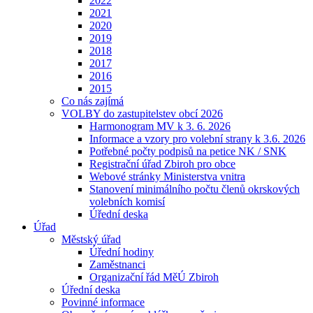
2022
2021
2020
2019
2018
2017
2016
2015
Co nás zajímá
VOLBY do zastupitelstev obcí 2026
Harmonogram MV k 3. 6. 2026
Informace a vzory pro volební strany k 3.6. 2026
Potřebné počty podpisů na petice NK / SNK
Registrační úřad Zbiroh pro obce
Webové stránky Ministerstva vnitra
Stanovení minimálního počtu členů okrskových
volebních komisí
Úřední deska
Úřad
Městský úřad
Úřední hodiny
Zaměstnanci
Organizační řád MěÚ Zbiroh
Úřední deska
Povinné informace