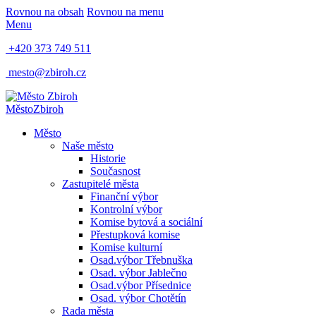
Rovnou na obsah
Rovnou na menu
Menu
+420 373 749 511
mesto@zbiroh.cz
Město
Zbiroh
Město
Naše město
Historie
Současnost
Zastupitelé města
Finanční výbor
Kontrolní výbor
Komise bytová a sociální
Přestupková komise
Komise kulturní
Osad.výbor Třebnuška
Osad. výbor Jablečno
Osad.výbor Přísednice
Osad. výbor Chotětín
Rada města