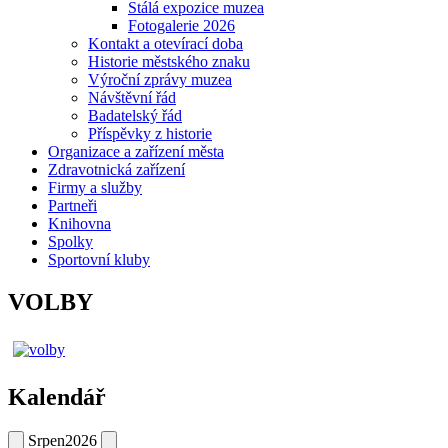
Stálá expozice muzea
Fotogalerie 2026
Kontakt a otevírací doba
Historie městského znaku
Výroční zprávy muzea
Návštěvní řád
Badatelský řád
Příspěvky z historie
Organizace a zařízení města
Zdravotnická zařízení
Firmy a služby
Partneři
Knihovna
Spolky
Sportovní kluby
VOLBY
Kalendář
Srpen
2026