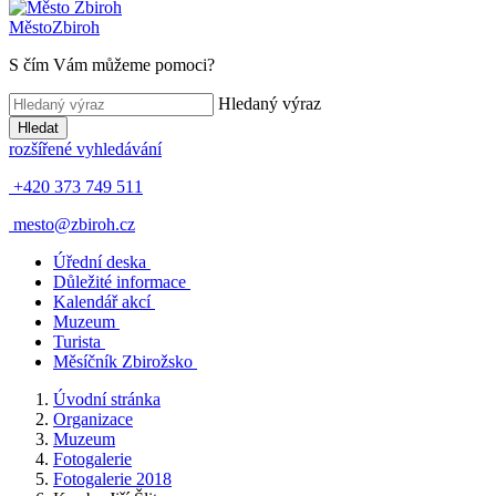
Město
Zbiroh
S čím Vám můžeme pomoci?
Hledaný výraz
Hledat
rozšířené vyhledávání
+420 373 749 511
mesto@zbiroh.cz
Úřední deska
Důležité informace
Kalendář akcí
Muzeum
Turista
Měsíčník Zbirožsko
Úvodní stránka
Organizace
Muzeum
Fotogalerie
Fotogalerie 2018