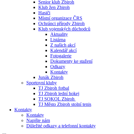
Senior klub Zbiroh
Klub žen Zbiroh
Hasiči
Místní organizace ČRS
Ochránci přírody Zbiroh
Klub vojenských důchodců
Aktuality
Listárna
Z našich akcí
Kalendář akcí
Fotogalerie
Dokumenty ke stažení
Odkazy
Kontakty
Junák Zbiroh
Sportovní kluby
TJ Zbiroh fotbal
TJ Zbiroh lední hokej
TJ SOKOL Zbiroh
TJ Město Zbiroh stolní tenis
Kontakty
Kontakty
Napište nám
Důležité odkazy a telefonní kontakty