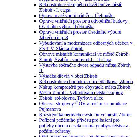
Rekonstrukce veřejného osvětlení ve městě
Zbiroh - I. etapa
Oprava malé vodní nádrže - Třebnuška
Oprava vnitřních prostor a odvodnění budovy
Osadního výboru Třebnuška
Oprava vnitřních prostor Osadního výboru
Jablečno č.p. 8
Vybudování a modernizace odborných učeben v
ZŠ J. V. Sládka Zbiroh
Obnova místních komunikací ve městě Zbiroh
Zbiroh, Švabín - vodovod-I a II etapa
Výstavba sběrného dvora odpadů města Zbiroh
II.
Výsadba dřevin v obci Zbiroh
Rekonstrukce chodníků - ulice Sládkova, Zbiroh
Nákup kompostérů pro obyvatele města Zbiroh
Město Zbiroh - Vybudování dětské skupiny
Zbiroh, sokolovna, Tyršova ulice
Obnova strojovny ČOV a místní komunikace
Pujmanova
Rozšíření kamerového systému ve městě Zbiroh
Pořízení požárního přívěsu pro hašení pro
potřeby obce na úseku ochrany obyvatelstva a
požární ochrany
Odstranění havarijního stavu topné soustavy v