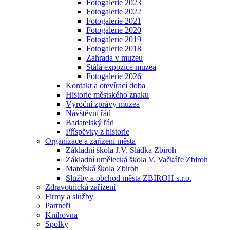
Fotogalerie 2023
Fotogalerie 2022
Fotogalerie 2021
Fotogalerie 2020
Fotogalerie 2019
Fotogalerie 2018
Zahrada v muzeu
Stálá expozice muzea
Fotogalerie 2026
Kontakt a otevírací doba
Historie městského znaku
Výroční zprávy muzea
Návštěvní řád
Badatelský řád
Příspěvky z historie
Organizace a zařízení města
Základní škola J.V. Sládka Zbiroh
Základní umělecká škola V. Vačkáře Zbiroh
Mateřská škola Zbiroh
Služby a obchod města ZBIROH s.r.o.
Zdravotnická zařízení
Firmy a služby
Partneři
Knihovna
Spolky