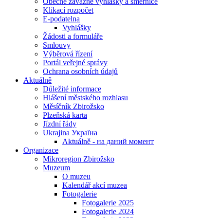
Obecně závazné vyhlášky a směrnice
Klikací rozpočet
E-podatelna
Vyhlášky
Žádosti a formuláře
Smlouvy
Výběrová řízení
Portál veřejné správy
Ochrana osobních údajů
Aktuálně
Důležité informace
Hlášení městského rozhlasu
Měsíčník Zbirožsko
Plzeňská karta
Jízdní řády
Ukrajina Україна
Aktuálně - на даний момент
Organizace
Mikroregion Zbirožsko
Muzeum
O muzeu
Kalendář akcí muzea
Fotogalerie
Fotogalerie 2025
Fotogalerie 2024