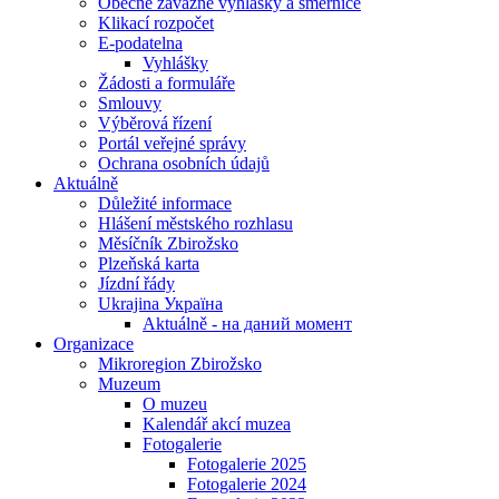
Obecně závazné vyhlášky a směrnice
Klikací rozpočet
E-podatelna
Vyhlášky
Žádosti a formuláře
Smlouvy
Výběrová řízení
Portál veřejné správy
Ochrana osobních údajů
Aktuálně
Důležité informace
Hlášení městského rozhlasu
Měsíčník Zbirožsko
Plzeňská karta
Jízdní řády
Ukrajina Україна
Aktuálně - на даний момент
Organizace
Mikroregion Zbirožsko
Muzeum
O muzeu
Kalendář akcí muzea
Fotogalerie
Fotogalerie 2025
Fotogalerie 2024