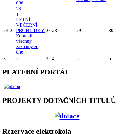
dne
26
1
LETNÍ
VEČERNÍ
24
25
PROHLÍDKY
27
28
29
30
Zobrazit
všechny
záznamy ze
dne
31
1
2
3
4
5
6
PLATEBNÍ PORTÁL
PROJEKTY DOTAČNÍCH TITULŮ
Rezervace elektrokola