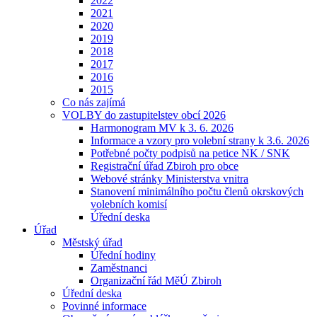
2022
2021
2020
2019
2018
2017
2016
2015
Co nás zajímá
VOLBY do zastupitelstev obcí 2026
Harmonogram MV k 3. 6. 2026
Informace a vzory pro volební strany k 3.6. 2026
Potřebné počty podpisů na petice NK / SNK
Registrační úřad Zbiroh pro obce
Webové stránky Ministerstva vnitra
Stanovení minimálního počtu členů okrskových
volebních komisí
Úřední deska
Úřad
Městský úřad
Úřední hodiny
Zaměstnanci
Organizační řád MěÚ Zbiroh
Úřední deska
Povinné informace