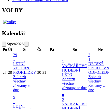
VOLBY
Kalendář
Srpen
2026
Po
Út
St
Čt
Pá
So
Ne
29
2
1
1
1
1
LETNÍ
DĚTSKÉ
VAČKÁŘOVO
VEČERNÍ
SPORTOVN
HUDEBNÍ
27
28
PROHLÍDKY
30
31
ODPOLED
LÉTO
Zobrazit
Zobrazit
Zobrazit
všechny
všechny
všechny
záznamy ze
záznamy ze
záznamy ze dne
dne
dne
8
5
2
1
VAČKÁŘOVO
LETNÍ
HUDEBNÍ