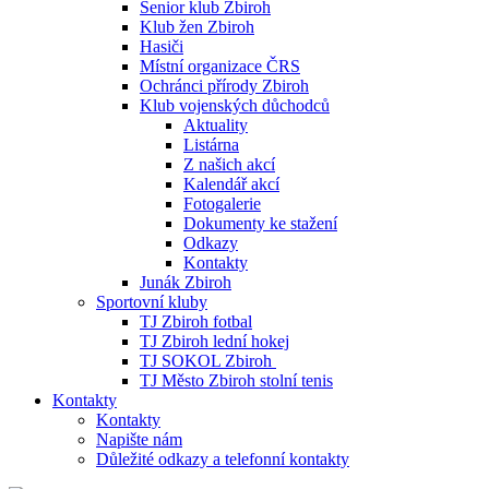
Senior klub Zbiroh
Klub žen Zbiroh
Hasiči
Místní organizace ČRS
Ochránci přírody Zbiroh
Klub vojenských důchodců
Aktuality
Listárna
Z našich akcí
Kalendář akcí
Fotogalerie
Dokumenty ke stažení
Odkazy
Kontakty
Junák Zbiroh
Sportovní kluby
TJ Zbiroh fotbal
TJ Zbiroh lední hokej
TJ SOKOL Zbiroh
TJ Město Zbiroh stolní tenis
Kontakty
Kontakty
Napište nám
Důležité odkazy a telefonní kontakty