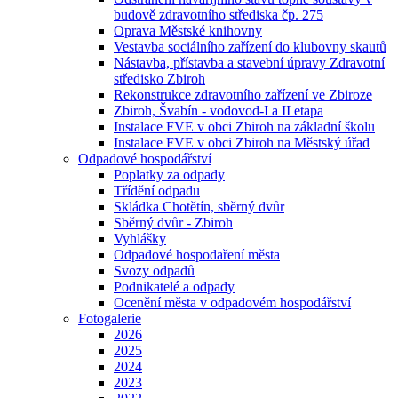
budově zdravotního střediska čp. 275
Oprava Městské knihovny
Vestavba sociálního zařízení do klubovny skautů
Nástavba, přístavba a stavební úpravy Zdravotní
středisko Zbiroh
Rekonstrukce zdravotního zařízení ve Zbiroze
Zbiroh, Švabín - vodovod-I a II etapa
Instalace FVE v obci Zbiroh na základní školu
Instalace FVE v obci Zbiroh na Městský úřad
Odpadové hospodářství
Poplatky za odpady
Třídění odpadu
Skládka Chotětín, sběrný dvůr
Sběrný dvůr - Zbiroh
Vyhlášky
Odpadové hospodaření města
Svozy odpadů
Podnikatelé a odpady
Ocenění města v odpadovém hospodářství
Fotogalerie
2026
2025
2024
2023