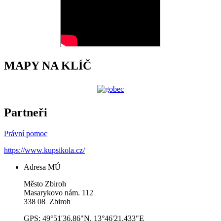
MAPY NA KLÍČ
Partneři
Právní pomoc
https://www.kupsikola.cz/
Adresa MÚ
Město Zbiroh
Masarykovo nám. 112
338 08 Zbiroh
GPS: 49°51'36.86"N, 13°46'21.433"E