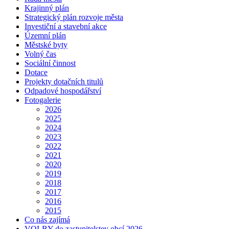
Krajinný plán
Strategický plán rozvoje města
Investiční a stavební akce
Územní plán
Městské byty
Volný čas
Sociální činnost
Dotace
Projekty dotačních titulů
Odpadové hospodářství
Fotogalerie
2026
2025
2024
2023
2022
2021
2020
2019
2018
2017
2016
2015
Co nás zajímá
VOLBY do zastupitelstev obcí 2026