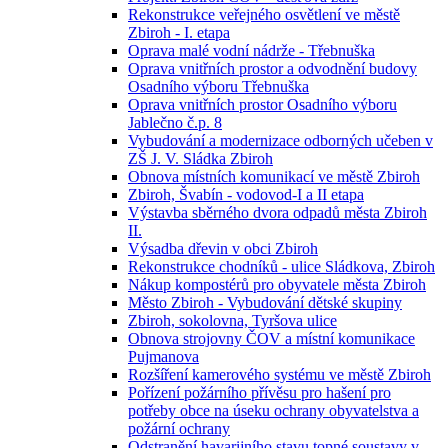
Rekonstrukce veřejného osvětlení ve městě
Zbiroh - I. etapa
Oprava malé vodní nádrže - Třebnuška
Oprava vnitřních prostor a odvodnění budovy
Osadního výboru Třebnuška
Oprava vnitřních prostor Osadního výboru
Jablečno č.p. 8
Vybudování a modernizace odborných učeben v
ZŠ J. V. Sládka Zbiroh
Obnova místních komunikací ve městě Zbiroh
Zbiroh, Švabín - vodovod-I a II etapa
Výstavba sběrného dvora odpadů města Zbiroh
II.
Výsadba dřevin v obci Zbiroh
Rekonstrukce chodníků - ulice Sládkova, Zbiroh
Nákup kompostérů pro obyvatele města Zbiroh
Město Zbiroh - Vybudování dětské skupiny
Zbiroh, sokolovna, Tyršova ulice
Obnova strojovny ČOV a místní komunikace
Pujmanova
Rozšíření kamerového systému ve městě Zbiroh
Pořízení požárního přívěsu pro hašení pro
potřeby obce na úseku ochrany obyvatelstva a
požární ochrany
Odstranění havarijního stavu topné soustavy v