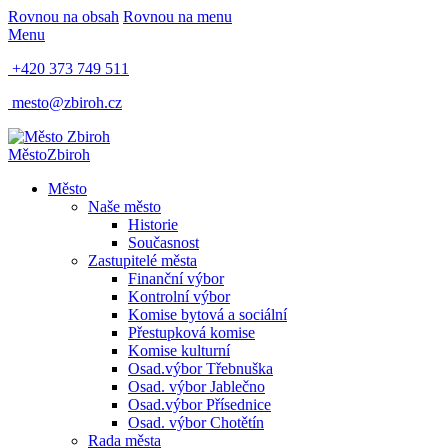
Rovnou na obsah
Rovnou na menu
Menu
+420 373 749 511
mesto@zbiroh.cz
Město
Zbiroh
Město
Naše město
Historie
Současnost
Zastupitelé města
Finanční výbor
Kontrolní výbor
Komise bytová a sociální
Přestupková komise
Komise kulturní
Osad.výbor Třebnuška
Osad. výbor Jablečno
Osad.výbor Přísednice
Osad. výbor Chotětín
Rada města