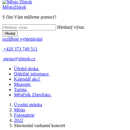
Město
Zbiroh
S čím Vám můžeme pomoci?
Hledaný výraz
Hledat
rozšířené vyhledávání
+420 373 749 511
mesto@zbiroh.cz
Úřední deska
Důležité informace
Kalendář akcí
Muzeum
Turista
Měsíčník Zbirožsko
Úvodní stránka
Město
Fotogalerie
2022
Slavnostní varhanní koncert