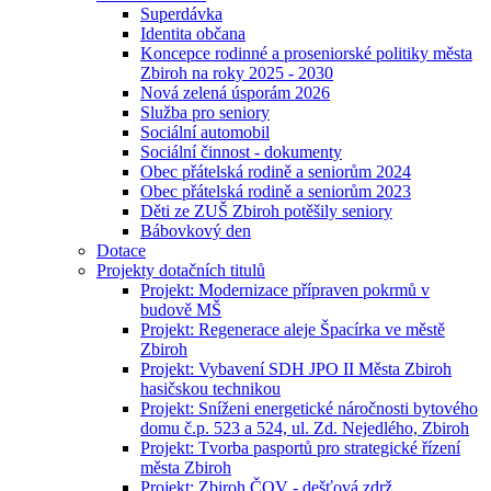
Superdávka
Identita občana
Koncepce rodinné a proseniorské politiky města
Zbiroh na roky 2025 - 2030
Nová zelená úsporám 2026
Služba pro seniory
Sociální automobil
Sociální činnost - dokumenty
Obec přátelská rodině a seniorům 2024
Obec přátelská rodině a seniorům 2023
Děti ze ZUŠ Zbiroh potěšily seniory
Bábovkový den
Dotace
Projekty dotačních titulů
Projekt: Modernizace přípraven pokrmů v
budově MŠ
Projekt: Regenerace aleje Špacírka ve městě
Zbiroh
Projekt: Vybavení SDH JPO II Města Zbiroh
hasičskou technikou
Projekt: Sníženi energetické náročnosti bytového
domu č.p. 523 a 524, ul. Zd. Nejedlého, Zbiroh
Projekt: Tvorba pasportů pro strategické řízení
města Zbiroh
Projekt: Zbiroh ČOV - dešťová zdrž