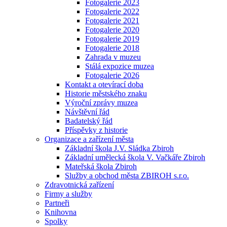
Fotogalerie 2023
Fotogalerie 2022
Fotogalerie 2021
Fotogalerie 2020
Fotogalerie 2019
Fotogalerie 2018
Zahrada v muzeu
Stálá expozice muzea
Fotogalerie 2026
Kontakt a otevírací doba
Historie městského znaku
Výroční zprávy muzea
Návštěvní řád
Badatelský řád
Příspěvky z historie
Organizace a zařízení města
Základní škola J.V. Sládka Zbiroh
Základní umělecká škola V. Vačkáře Zbiroh
Mateřská škola Zbiroh
Služby a obchod města ZBIROH s.r.o.
Zdravotnická zařízení
Firmy a služby
Partneři
Knihovna
Spolky