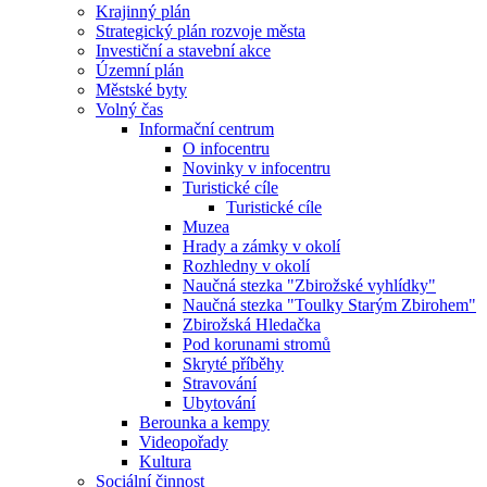
Krajinný plán
Strategický plán rozvoje města
Investiční a stavební akce
Územní plán
Městské byty
Volný čas
Informační centrum
O infocentru
Novinky v infocentru
Turistické cíle
Turistické cíle
Muzea
Hrady a zámky v okolí
Rozhledny v okolí
Naučná stezka "Zbirožské vyhlídky"
Naučná stezka "Toulky Starým Zbirohem"
Zbirožská Hledačka
Pod korunami stromů
Skryté příběhy
Stravování
Ubytování
Berounka a kempy
Videopořady
Kultura
Sociální činnost