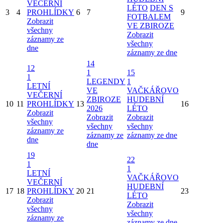
VEČERNÍ
LÉTO
DEN S
3
4
PROHLÍDKY
6
7
9
FOTBALEM
Zobrazit
VE ZBIROZE
všechny
Zobrazit
záznamy ze
všechny
dne
záznamy ze dne
14
12
1
15
1
LEGENDY
1
LETNÍ
VE
VAČKÁŘOVO
VEČERNÍ
ZBIROZE
HUDEBNÍ
10
11
PROHLÍDKY
13
16
2026
LÉTO
Zobrazit
Zobrazit
Zobrazit
všechny
všechny
všechny
záznamy ze
záznamy ze
záznamy ze dne
dne
dne
19
22
1
1
LETNÍ
VAČKÁŘOVO
VEČERNÍ
HUDEBNÍ
17
18
PROHLÍDKY
20
21
23
LÉTO
Zobrazit
Zobrazit
všechny
všechny
záznamy ze
záznamy ze dne