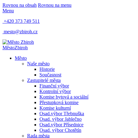
Rovnou na obsah
Rovnou na menu
Menu
+420 373 749 511
mesto@zbiroh.cz
Město
Zbiroh
Město
Naše město
Historie
Současnost
Zastupitelé města
Finanční výbor
Kontrolní výbor
Komise bytová a sociální
Přestupková komise
Komise kulturní
Osad.výbor Třebnuška
Osad. výbor Jablečno
Osad.výbor Přísednice
Osad. výbor Chotětín
Rada města