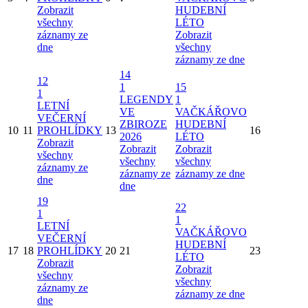
Zobrazit
HUDEBNÍ
všechny
LÉTO
záznamy ze
Zobrazit
dne
všechny
záznamy ze dne
14
12
1
15
1
LEGENDY
1
LETNÍ
VE
VAČKÁŘOVO
VEČERNÍ
ZBIROZE
HUDEBNÍ
10
11
PROHLÍDKY
13
16
2026
LÉTO
Zobrazit
Zobrazit
Zobrazit
všechny
všechny
všechny
záznamy ze
záznamy ze
záznamy ze dne
dne
dne
19
22
1
1
LETNÍ
VAČKÁŘOVO
VEČERNÍ
HUDEBNÍ
17
18
PROHLÍDKY
20
21
23
LÉTO
Zobrazit
Zobrazit
všechny
všechny
záznamy ze
záznamy ze dne
dne