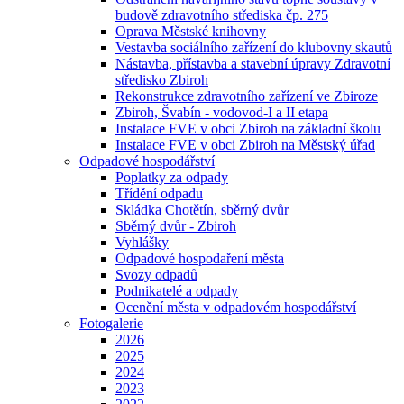
budově zdravotního střediska čp. 275
Oprava Městské knihovny
Vestavba sociálního zařízení do klubovny skautů
Nástavba, přístavba a stavební úpravy Zdravotní
středisko Zbiroh
Rekonstrukce zdravotního zařízení ve Zbiroze
Zbiroh, Švabín - vodovod-I a II etapa
Instalace FVE v obci Zbiroh na základní školu
Instalace FVE v obci Zbiroh na Městský úřad
Odpadové hospodářství
Poplatky za odpady
Třídění odpadu
Skládka Chotětín, sběrný dvůr
Sběrný dvůr - Zbiroh
Vyhlášky
Odpadové hospodaření města
Svozy odpadů
Podnikatelé a odpady
Ocenění města v odpadovém hospodářství
Fotogalerie
2026
2025
2024
2023