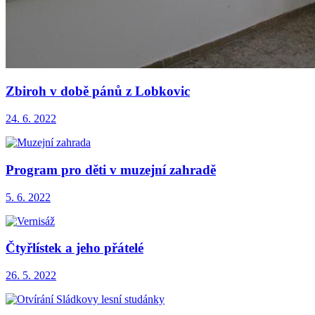
Zbiroh v době pánů z Lobkovic
24. 6. 2022
Program pro děti v muzejní zahradě
5. 6. 2022
Čtyřlístek a jeho přátelé
26. 5. 2022