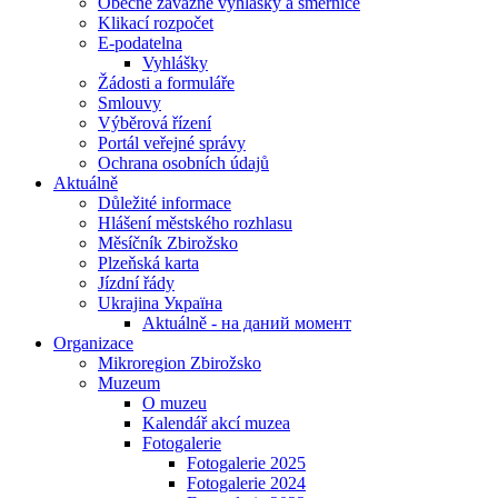
Obecně závazné vyhlášky a směrnice
Klikací rozpočet
E-podatelna
Vyhlášky
Žádosti a formuláře
Smlouvy
Výběrová řízení
Portál veřejné správy
Ochrana osobních údajů
Aktuálně
Důležité informace
Hlášení městského rozhlasu
Měsíčník Zbirožsko
Plzeňská karta
Jízdní řády
Ukrajina Україна
Aktuálně - на даний момент
Organizace
Mikroregion Zbirožsko
Muzeum
O muzeu
Kalendář akcí muzea
Fotogalerie
Fotogalerie 2025
Fotogalerie 2024