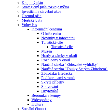
Krajinný plán
Strategický plán rozvoje města
Investiční a stavební akce
Územní plán
Městské byty
Volný čas
Informační centrum
O infocentru
Novinky v infocentru
Turistické cíle
Turistické cíle
Muzea
Hrady a zámky v okolí
Rozhledny v okolí
Naučná stezka "Zbirožské vyhlídky"
Naučná stezka "Toulky Starým Zbirohem"
Zbirožská Hledačka
Pod korunami stromů
Skryté příběhy
Stravování
Ubytování
Berounka a kempy
Videopořady
Kultura
Sociální činnost