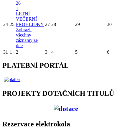
26
1
LETNÍ
VEČERNÍ
24
25
PROHLÍDKY
27
28
29
30
Zobrazit
všechny
záznamy ze
dne
31
1
2
3
4
5
6
PLATEBNÍ PORTÁL
PROJEKTY DOTAČNÍCH TITULŮ
Rezervace elektrokola