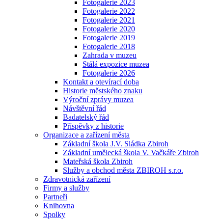
Fotogalerie 2023
Fotogalerie 2022
Fotogalerie 2021
Fotogalerie 2020
Fotogalerie 2019
Fotogalerie 2018
Zahrada v muzeu
Stálá expozice muzea
Fotogalerie 2026
Kontakt a otevírací doba
Historie městského znaku
Výroční zprávy muzea
Návštěvní řád
Badatelský řád
Příspěvky z historie
Organizace a zařízení města
Základní škola J.V. Sládka Zbiroh
Základní umělecká škola V. Vačkáře Zbiroh
Mateřská škola Zbiroh
Služby a obchod města ZBIROH s.r.o.
Zdravotnická zařízení
Firmy a služby
Partneři
Knihovna
Spolky