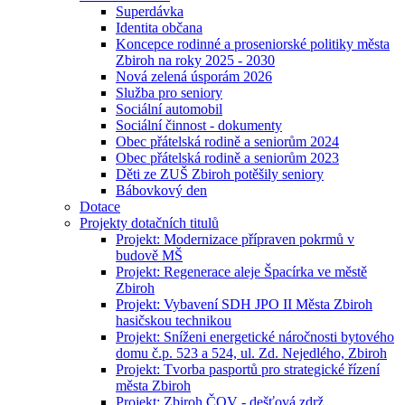
Superdávka
Identita občana
Koncepce rodinné a proseniorské politiky města
Zbiroh na roky 2025 - 2030
Nová zelená úsporám 2026
Služba pro seniory
Sociální automobil
Sociální činnost - dokumenty
Obec přátelská rodině a seniorům 2024
Obec přátelská rodině a seniorům 2023
Děti ze ZUŠ Zbiroh potěšily seniory
Bábovkový den
Dotace
Projekty dotačních titulů
Projekt: Modernizace přípraven pokrmů v
budově MŠ
Projekt: Regenerace aleje Špacírka ve městě
Zbiroh
Projekt: Vybavení SDH JPO II Města Zbiroh
hasičskou technikou
Projekt: Sníženi energetické náročnosti bytového
domu č.p. 523 a 524, ul. Zd. Nejedlého, Zbiroh
Projekt: Tvorba pasportů pro strategické řízení
města Zbiroh
Projekt: Zbiroh ČOV - dešťová zdrž