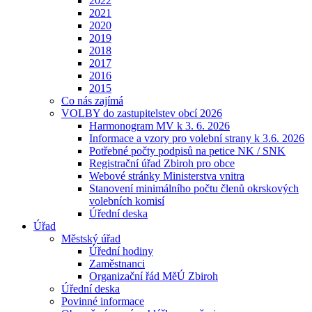
2022
2021
2020
2019
2018
2017
2016
2015
Co nás zajímá
VOLBY do zastupitelstev obcí 2026
Harmonogram MV k 3. 6. 2026
Informace a vzory pro volební strany k 3.6. 2026
Potřebné počty podpisů na petice NK / SNK
Registrační úřad Zbiroh pro obce
Webové stránky Ministerstva vnitra
Stanovení minimálního počtu členů okrskových
volebních komisí
Úřední deska
Úřad
Městský úřad
Úřední hodiny
Zaměstnanci
Organizační řád MěÚ Zbiroh
Úřední deska
Povinné informace