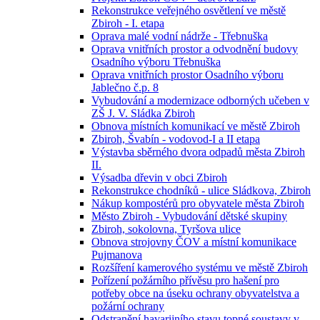
Rekonstrukce veřejného osvětlení ve městě
Zbiroh - I. etapa
Oprava malé vodní nádrže - Třebnuška
Oprava vnitřních prostor a odvodnění budovy
Osadního výboru Třebnuška
Oprava vnitřních prostor Osadního výboru
Jablečno č.p. 8
Vybudování a modernizace odborných učeben v
ZŠ J. V. Sládka Zbiroh
Obnova místních komunikací ve městě Zbiroh
Zbiroh, Švabín - vodovod-I a II etapa
Výstavba sběrného dvora odpadů města Zbiroh
II.
Výsadba dřevin v obci Zbiroh
Rekonstrukce chodníků - ulice Sládkova, Zbiroh
Nákup kompostérů pro obyvatele města Zbiroh
Město Zbiroh - Vybudování dětské skupiny
Zbiroh, sokolovna, Tyršova ulice
Obnova strojovny ČOV a místní komunikace
Pujmanova
Rozšíření kamerového systému ve městě Zbiroh
Pořízení požárního přívěsu pro hašení pro
potřeby obce na úseku ochrany obyvatelstva a
požární ochrany
Odstranění havarijního stavu topné soustavy v