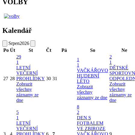
VOLBY
Kalendář
Srpen
2026
Po
Út
St
Čt
Pá
So
Ne
29
2
1
1
1
1
LETNÍ
DĚTSKÉ
VAČKÁŘOVO
VEČERNÍ
SPORTOVN
HUDEBNÍ
27
28
PROHLÍDKY
30
31
ODPOLED
LÉTO
Zobrazit
Zobrazit
Zobrazit
všechny
všechny
všechny
záznamy ze
záznamy ze
záznamy ze dne
dne
dne
8
5
2
1
DEN S
LETNÍ
FOTBALEM
VEČERNÍ
VE ZBIROZE
3
4
PROHLÍDKY
6
7
VAČKÁŘOVO
9