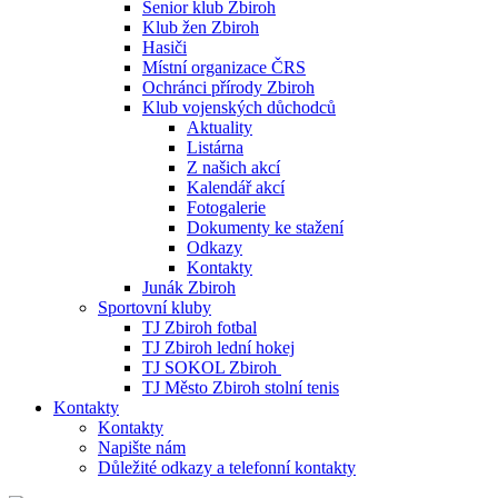
Senior klub Zbiroh
Klub žen Zbiroh
Hasiči
Místní organizace ČRS
Ochránci přírody Zbiroh
Klub vojenských důchodců
Aktuality
Listárna
Z našich akcí
Kalendář akcí
Fotogalerie
Dokumenty ke stažení
Odkazy
Kontakty
Junák Zbiroh
Sportovní kluby
TJ Zbiroh fotbal
TJ Zbiroh lední hokej
TJ SOKOL Zbiroh
TJ Město Zbiroh stolní tenis
Kontakty
Kontakty
Napište nám
Důležité odkazy a telefonní kontakty