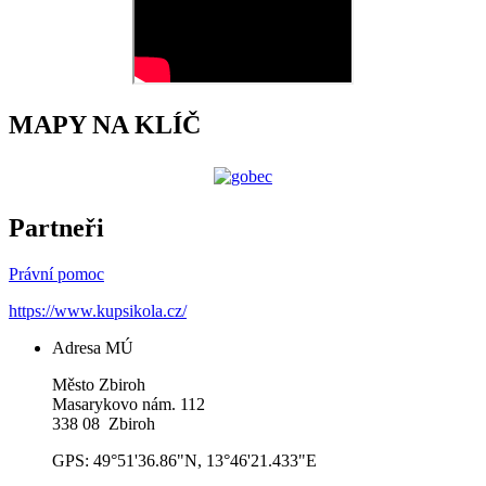
MAPY NA KLÍČ
Partneři
Právní pomoc
https://www.kupsikola.cz/
Adresa MÚ
Město Zbiroh
Masarykovo nám. 112
338 08 Zbiroh
GPS: 49°51'36.86"N, 13°46'21.433"E