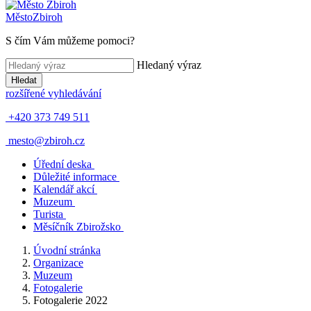
Město
Zbiroh
S čím Vám můžeme pomoci?
Hledaný výraz
Hledat
rozšířené vyhledávání
+420 373 749 511
mesto@zbiroh.cz
Úřední deska
Důležité informace
Kalendář akcí
Muzeum
Turista
Měsíčník Zbirožsko
Úvodní stránka
Organizace
Muzeum
Fotogalerie
Fotogalerie 2022