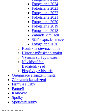
Fotogalerie 2024
Fotogalerie 2023
Fotogalerie 2022
Fotogalerie 2021
Fotogalerie 2020
Fotogalerie 2019
Fotogalerie 2018
Zahrada v muzeu
Stálá expozice muzea
Fotogalerie 2026
Kontakt a otevírací doba
Historie městského znaku
Výroční zprávy muzea
Návštěvní řád
Badatelský řád
Příspěvky z historie
Organizace a zařízení města
Zdravotnická zařízení
Firmy a služby
Partneři
Knihovna
Spolky
Sportovní kluby