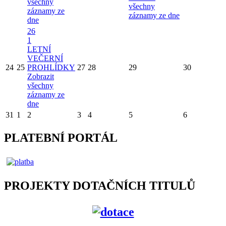
všechny
všechny
záznamy ze
záznamy ze dne
dne
26
1
LETNÍ
VEČERNÍ
24
25
PROHLÍDKY
27
28
29
30
Zobrazit
všechny
záznamy ze
dne
31
1
2
3
4
5
6
PLATEBNÍ PORTÁL
PROJEKTY DOTAČNÍCH TITULŮ