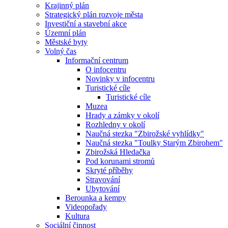
Krajinný plán
Strategický plán rozvoje města
Investiční a stavební akce
Územní plán
Městské byty
Volný čas
Informační centrum
O infocentru
Novinky v infocentru
Turistické cíle
Turistické cíle
Muzea
Hrady a zámky v okolí
Rozhledny v okolí
Naučná stezka "Zbirožské vyhlídky"
Naučná stezka "Toulky Starým Zbirohem"
Zbirožská Hledačka
Pod korunami stromů
Skryté příběhy
Stravování
Ubytování
Berounka a kempy
Videopořady
Kultura
Sociální činnost