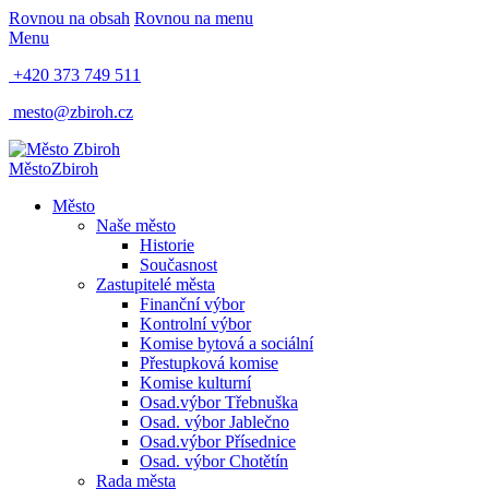
Rovnou na obsah
Rovnou na menu
Menu
+420 373 749 511
mesto@zbiroh.cz
Město
Zbiroh
Město
Naše město
Historie
Současnost
Zastupitelé města
Finanční výbor
Kontrolní výbor
Komise bytová a sociální
Přestupková komise
Komise kulturní
Osad.výbor Třebnuška
Osad. výbor Jablečno
Osad.výbor Přísednice
Osad. výbor Chotětín
Rada města