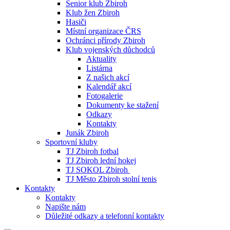
Senior klub Zbiroh
Klub žen Zbiroh
Hasiči
Místní organizace ČRS
Ochránci přírody Zbiroh
Klub vojenských důchodců
Aktuality
Listárna
Z našich akcí
Kalendář akcí
Fotogalerie
Dokumenty ke stažení
Odkazy
Kontakty
Junák Zbiroh
Sportovní kluby
TJ Zbiroh fotbal
TJ Zbiroh lední hokej
TJ SOKOL Zbiroh
TJ Město Zbiroh stolní tenis
Kontakty
Kontakty
Napište nám
Důležité odkazy a telefonní kontakty