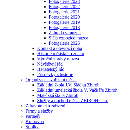
Fotogalerie 2023
Fotogalerie 2022
Fotogalerie 2021
Fotogalerie 2020
Fotogalerie 2019
Fotogalerie 2018
Zahrada v muzeu
Stálá expozice muzea
Fotogalerie 2026
Kontakt a otevírací doba
Historie městského znaku
Výroční zprávy muzea
Návštěvní řád
Badatelský řád
Příspěvky z historie
Organizace a zařízení města
Základní škola J.V. Sládka Zbiroh
Základní umělecká škola V. Vačkáře Zbiroh
Mateřská škola Zbiroh
Služby a obchod města ZBIROH s.r.o.
Zdravotnická zařízení
Firmy a služby
Partneři
Knihovna
Spolky