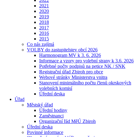
2022
2021
2020
2019
2018
2017
2016
2015
Co nás zajímá
VOLBY do zastupitelstev obcí 2026
Harmonogram MV k 3. 6. 2026
Informace a vzory pro volební strany k 3.6. 2026
Potřebné počty podpisů na petice NK / SNK
Registrační úřad Zbiroh pro obce
Webové stránky Ministerstva vnitra
Stanovení minimálního počtu členů okrskových
volebních komisí
Úřední deska
Úřad
Městský úřad
Úřední hodiny
Zaměstnanci
Organizační řád MěÚ Zbiroh
Úřední deska
Povinné informace