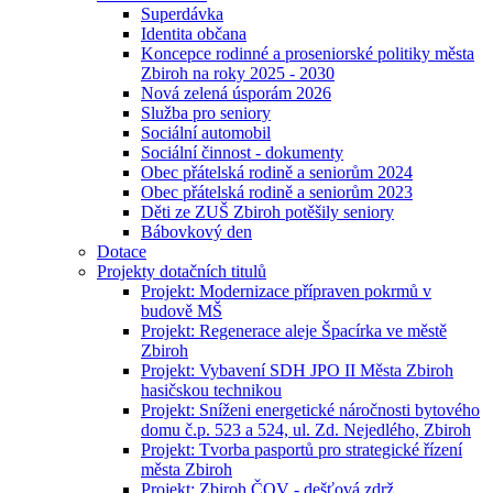
Superdávka
Identita občana
Koncepce rodinné a proseniorské politiky města
Zbiroh na roky 2025 - 2030
Nová zelená úsporám 2026
Služba pro seniory
Sociální automobil
Sociální činnost - dokumenty
Obec přátelská rodině a seniorům 2024
Obec přátelská rodině a seniorům 2023
Děti ze ZUŠ Zbiroh potěšily seniory
Bábovkový den
Dotace
Projekty dotačních titulů
Projekt: Modernizace přípraven pokrmů v
budově MŠ
Projekt: Regenerace aleje Špacírka ve městě
Zbiroh
Projekt: Vybavení SDH JPO II Města Zbiroh
hasičskou technikou
Projekt: Sníženi energetické náročnosti bytového
domu č.p. 523 a 524, ul. Zd. Nejedlého, Zbiroh
Projekt: Tvorba pasportů pro strategické řízení
města Zbiroh
Projekt: Zbiroh ČOV - dešťová zdrž