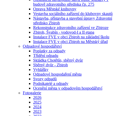
budově zdravotního střediska čp. 275
Oprava Městské knihovny
Vestavba sociálního zařízení do klubovny skautů
Nástavba, přístavba a stavební úpravy Zdravotní
středisko Zbiroh
Rekonstrukce zdravotního zařízení ve Zbiroze
Zbiroh, Švabín - vodovod-I a II etapa
Instalace FVE v obci Zbiroh na základní školu
Instalace FVE v obci Zbiroh na Městský úřad
Odpadové hospodářství
Poplatky za odpady
Třídění odpadu
Skládka Chotětín, sběrný dvůr
Sběrný dvůr - Zbiroh
Vyhlášky
Odpadové hospodaření města
Svozy odpadů
Podnikatelé a odpady
Ocenění města v odpadovém hospodářství
Fotogalerie
2026
2025
2024
2023