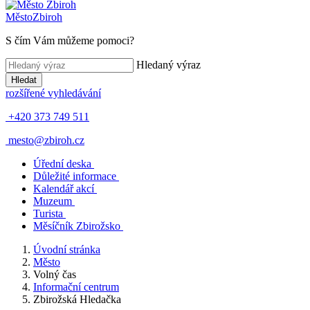
Město
Zbiroh
S čím Vám můžeme pomoci?
Hledaný výraz
Hledat
rozšířené vyhledávání
+420 373 749 511
mesto@zbiroh.cz
Úřední deska
Důležité informace
Kalendář akcí
Muzeum
Turista
Měsíčník Zbirožsko
Úvodní stránka
Město
Volný čas
Informační centrum
Zbirožská Hledačka