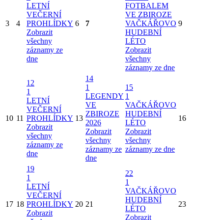
LETNÍ
FOTBALEM
VEČERNÍ
VE ZBIROZE
3
4
PROHLÍDKY
6
7
VAČKÁŘOVO
9
Zobrazit
HUDEBNÍ
všechny
LÉTO
záznamy ze
Zobrazit
dne
všechny
záznamy ze dne
14
12
1
15
1
LEGENDY
1
LETNÍ
VE
VAČKÁŘOVO
VEČERNÍ
ZBIROZE
HUDEBNÍ
10
11
PROHLÍDKY
13
16
2026
LÉTO
Zobrazit
Zobrazit
Zobrazit
všechny
všechny
všechny
záznamy ze
záznamy ze
záznamy ze dne
dne
dne
19
22
1
1
LETNÍ
VAČKÁŘOVO
VEČERNÍ
HUDEBNÍ
17
18
PROHLÍDKY
20
21
23
LÉTO
Zobrazit
Zobrazit