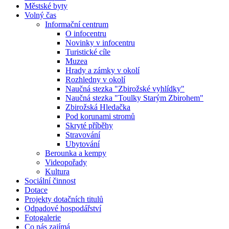
Městské byty
Volný čas
Informační centrum
O infocentru
Novinky v infocentru
Turistické cíle
Muzea
Hrady a zámky v okolí
Rozhledny v okolí
Naučná stezka "Zbirožské vyhlídky"
Naučná stezka "Toulky Starým Zbirohem"
Zbirožská Hledačka
Pod korunami stromů
Skryté příběhy
Stravování
Ubytování
Berounka a kempy
Videopořady
Kultura
Sociální činnost
Dotace
Projekty dotačních titulů
Odpadové hospodářství
Fotogalerie
Co nás zajímá