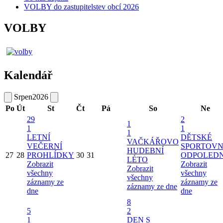
VOLBY do zastupitelstev obcí 2026
VOLBY
Kalendář
Srpen
2026
Po
Út
St
Čt
Pá
So
Ne
29
2
1
1
1
1
LETNÍ
DĚTSKÉ
VAČKÁŘOVO
VEČERNÍ
SPORTOVN
HUDEBNÍ
27
28
PROHLÍDKY
30
31
ODPOLED
LÉTO
Zobrazit
Zobrazit
Zobrazit
všechny
všechny
všechny
záznamy ze
záznamy ze
záznamy ze dne
dne
dne
8
5
2
1
DEN S