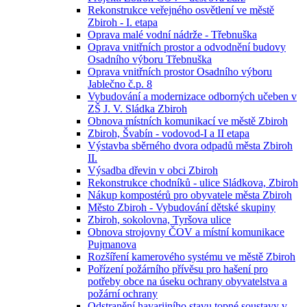
Rekonstrukce veřejného osvětlení ve městě
Zbiroh - I. etapa
Oprava malé vodní nádrže - Třebnuška
Oprava vnitřních prostor a odvodnění budovy
Osadního výboru Třebnuška
Oprava vnitřních prostor Osadního výboru
Jablečno č.p. 8
Vybudování a modernizace odborných učeben v
ZŠ J. V. Sládka Zbiroh
Obnova místních komunikací ve městě Zbiroh
Zbiroh, Švabín - vodovod-I a II etapa
Výstavba sběrného dvora odpadů města Zbiroh
II.
Výsadba dřevin v obci Zbiroh
Rekonstrukce chodníků - ulice Sládkova, Zbiroh
Nákup kompostérů pro obyvatele města Zbiroh
Město Zbiroh - Vybudování dětské skupiny
Zbiroh, sokolovna, Tyršova ulice
Obnova strojovny ČOV a místní komunikace
Pujmanova
Rozšíření kamerového systému ve městě Zbiroh
Pořízení požárního přívěsu pro hašení pro
potřeby obce na úseku ochrany obyvatelstva a
požární ochrany
Odstranění havarijního stavu topné soustavy v