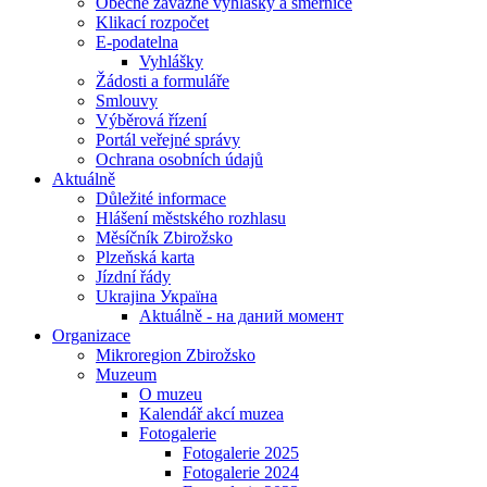
Obecně závazné vyhlášky a směrnice
Klikací rozpočet
E-podatelna
Vyhlášky
Žádosti a formuláře
Smlouvy
Výběrová řízení
Portál veřejné správy
Ochrana osobních údajů
Aktuálně
Důležité informace
Hlášení městského rozhlasu
Měsíčník Zbirožsko
Plzeňská karta
Jízdní řády
Ukrajina Україна
Aktuálně - на даний момент
Organizace
Mikroregion Zbirožsko
Muzeum
O muzeu
Kalendář akcí muzea
Fotogalerie
Fotogalerie 2025
Fotogalerie 2024