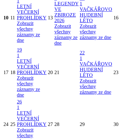
1
LEGENDY
1
LETNÍ
VE
VAČKÁŘOVO
VEČERNÍ
ZBIROZE
HUDEBNÍ
10
11
PROHLÍDKY
13
16
2026
LÉTO
Zobrazit
Zobrazit
Zobrazit
všechny
všechny
všechny
záznamy ze
záznamy ze
záznamy ze dne
dne
dne
19
22
1
1
LETNÍ
VAČKÁŘOVO
VEČERNÍ
HUDEBNÍ
17
18
PROHLÍDKY
20
21
23
LÉTO
Zobrazit
Zobrazit
všechny
všechny
záznamy ze
záznamy ze dne
dne
26
1
LETNÍ
VEČERNÍ
24
25
PROHLÍDKY
27
28
29
30
Zobrazit
všechny