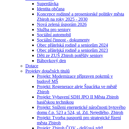
Superdávka
Identita občana
Koncepce rodinné a proseniorské politiky města
Zbiroh na roky 2025 - 2030
Nová zelená úsporám 2026
Služba pro seniory
Sociální automobil
Sociální činnost - dokumenty
Obec přátelská rodině a seniorům 2024
Obec přátelská rodině a seniorům 2023
Děti ze ZUŠ Zbiroh potěšily seniory
Bábovkový den
Dotace
Projekty dotačních titulů
Projekt: Modernizace přípraven pokrmů v
budově MŠ
Projekt: Regenerace aleje Špacírka ve městě
Zbiroh
Projekt: Vybavení SDH JPO II Města Zbiroh
hasičskou technikou
Projekt: Sníženi energetické náročnosti bytového
domu č.p. 523 a 524, ul. Zd. Nejedlého, Zbiroh
Projekt: Tvorba pasportů pro strategické řízení
města Zbiroh
Projekt: Zbiroh ČOV - dešťová zdrž