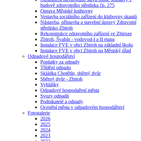
budově zdravotního střediska čp. 275
Oprava Městské knihovny
Vestavba sociálního zařízení do klubovny skautů
Nástavba, přístavba a stavební úpravy Zdravotní
středisko Zbiroh
Rekonstrukce zdravotního zařízení ve Zbiroze
Zbiroh, Švabín - vodovod-I a II etapa
Instalace FVE v obci Zbiroh na základní školu
Instalace FVE v obci Zbiroh na Městský úřad
Odpadové hospodářství
Poplatky za odpady
Třídění odpadu
Skládka Chotětín, sběrný dvůr
Sběrný dvůr - Zbiroh
Vyhlášky
Odpadové hospodaření města
Svozy odpadů
Podnikatelé a odpady
Ocenění města v odpadovém hospodářství
Fotogalerie
2026
2025
2024
2023