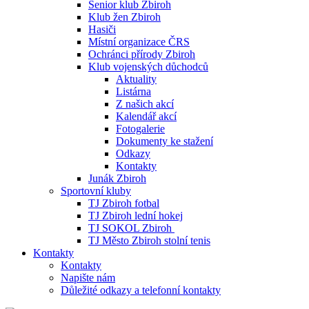
Senior klub Zbiroh
Klub žen Zbiroh
Hasiči
Místní organizace ČRS
Ochránci přírody Zbiroh
Klub vojenských důchodců
Aktuality
Listárna
Z našich akcí
Kalendář akcí
Fotogalerie
Dokumenty ke stažení
Odkazy
Kontakty
Junák Zbiroh
Sportovní kluby
TJ Zbiroh fotbal
TJ Zbiroh lední hokej
TJ SOKOL Zbiroh
TJ Město Zbiroh stolní tenis
Kontakty
Kontakty
Napište nám
Důležité odkazy a telefonní kontakty