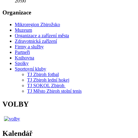
20:00
Organizace
Mikroregion Zbirožsko
Muzeum
Organizace a zařízení města
Zdravotnická zařízení
Firmy a služby
Partneři
Knihovna
Spolky
Sportovní kluby
TJ Zbiroh fotbal
TJ Zbiroh lední hokej
TJ SOKOL Zbiroh
TJ Město Zbiroh stolní tenis
VOLBY
Kalendář