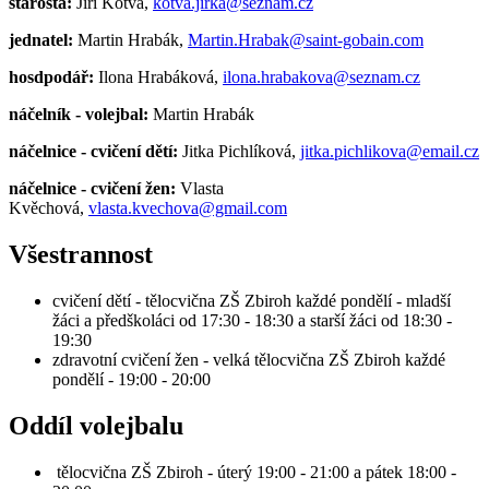
starosta:
Jiří Kotva,
kotva.jirka@seznam.cz
jednatel:
Martin Hrabák,
Martin.Hrabak@saint-gobain.
com
hosdpodář:
Ilona Hrabáková,
ilona.hrabakova@seznam.cz
náčelník - volejbal:
Martin Hrabák
náčelnice - cvičení dětí:
Jitka Pichlíková,
jitka.pichlikova@email.cz
náčelnice - cvičení žen:
Vlasta
Kvěchová,
vlasta.kvechova@gmail.com
Všestrannost
cvičení dětí - tělocvična ZŠ Zbiroh každé pondělí - mladší
žáci a předškoláci od 17:30 - 18:30 a starší žáci od 18:30 -
19:30
zdravotní cvičení žen - velká tělocvična ZŠ Zbiroh každé
pondělí - 19:00 - 20:00
Oddíl volejbalu
tělocvična ZŠ Zbiroh - úterý 19:00 - 21:00 a pátek 18:00 -