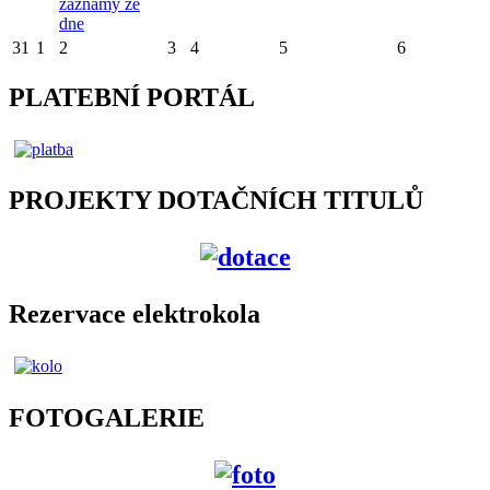
záznamy ze
dne
31
1
2
3
4
5
6
PLATEBNÍ PORTÁL
PROJEKTY DOTAČNÍCH TITULŮ
Rezervace elektrokola
FOTOGALERIE