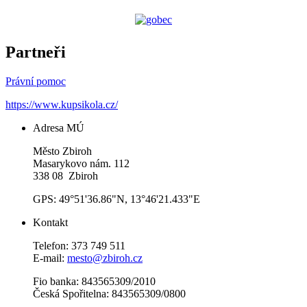
Partneři
Právní pomoc
https://www.kupsikola.cz/
Adresa MÚ
Město Zbiroh
Masarykovo nám. 112
338 08 Zbiroh
GPS: 49°51'36.86"N, 13°46'21.433"E
Kontakt
Telefon: 373 749 511
E-mail:
mesto@zbiroh.cz
Fio banka: 843565309/2010
Česká Spořitelna: 843565309/0800