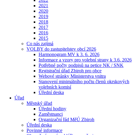
2022
2021
2020
2019
2018
2017
2016
2015
Co nás zajímá
VOLBY do zastupitelstev obcí 2026
Harmonogram MV k 3. 6. 2026
Informace a vzory pro volební strany k 3.6. 2026
Potřebné počty podpisů na petice NK / SNK
Registrační úřad Zbiroh pro obce
Webové stránky Ministerstva vnitra
Stanovení minimálního počtu členů okrskových
volebních komisí
Úřední deska
Úřad
Městský úřad
Úřední hodiny
Zaměstnanci
Organizační řád MěÚ Zbiroh
Úřední deska
Povinné informace