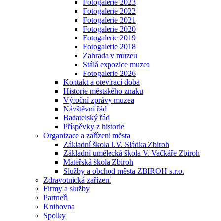
Fotogalerie 2023
Fotogalerie 2022
Fotogalerie 2021
Fotogalerie 2020
Fotogalerie 2019
Fotogalerie 2018
Zahrada v muzeu
Stálá expozice muzea
Fotogalerie 2026
Kontakt a otevírací doba
Historie městského znaku
Výroční zprávy muzea
Návštěvní řád
Badatelský řád
Příspěvky z historie
Organizace a zařízení města
Základní škola J.V. Sládka Zbiroh
Základní umělecká škola V. Vačkáře Zbiroh
Mateřská škola Zbiroh
Služby a obchod města ZBIROH s.r.o.
Zdravotnická zařízení
Firmy a služby
Partneři
Knihovna
Spolky