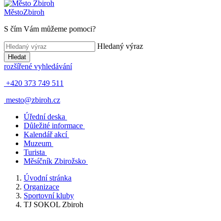
Město
Zbiroh
S čím Vám můžeme pomoci?
Hledaný výraz
Hledat
rozšířené vyhledávání
+420 373 749 511
mesto@zbiroh.cz
Úřední deska
Důležité informace
Kalendář akcí
Muzeum
Turista
Měsíčník Zbirožsko
Úvodní stránka
Organizace
Sportovní kluby
TJ SOKOL Zbiroh