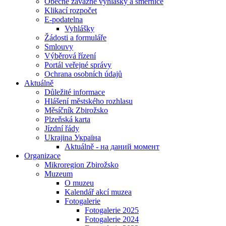
Obecně závazné vyhlášky a směrnice
Klikací rozpočet
E-podatelna
Vyhlášky
Žádosti a formuláře
Smlouvy
Výběrová řízení
Portál veřejné správy
Ochrana osobních údajů
Aktuálně
Důležité informace
Hlášení městského rozhlasu
Měsíčník Zbirožsko
Plzeňská karta
Jízdní řády
Ukrajina Україна
Aktuálně - на даний момент
Organizace
Mikroregion Zbirožsko
Muzeum
O muzeu
Kalendář akcí muzea
Fotogalerie
Fotogalerie 2025
Fotogalerie 2024