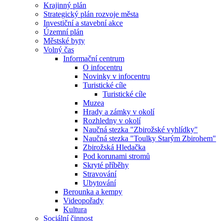
Krajinný plán
Strategický plán rozvoje města
Investiční a stavební akce
Územní plán
Městské byty
Volný čas
Informační centrum
O infocentru
Novinky v infocentru
Turistické cíle
Turistické cíle
Muzea
Hrady a zámky v okolí
Rozhledny v okolí
Naučná stezka "Zbirožské vyhlídky"
Naučná stezka "Toulky Starým Zbirohem"
Zbirožská Hledačka
Pod korunami stromů
Skryté příběhy
Stravování
Ubytování
Berounka a kempy
Videopořady
Kultura
Sociální činnost