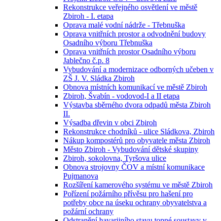
Rekonstrukce veřejného osvětlení ve městě
Zbiroh - I. etapa
Oprava malé vodní nádrže - Třebnuška
Oprava vnitřních prostor a odvodnění budovy
Osadního výboru Třebnuška
Oprava vnitřních prostor Osadního výboru
Jablečno č.p. 8
Vybudování a modernizace odborných učeben v
ZŠ J. V. Sládka Zbiroh
Obnova místních komunikací ve městě Zbiroh
Zbiroh, Švabín - vodovod-I a II etapa
Výstavba sběrného dvora odpadů města Zbiroh
II.
Výsadba dřevin v obci Zbiroh
Rekonstrukce chodníků - ulice Sládkova, Zbiroh
Nákup kompostérů pro obyvatele města Zbiroh
Město Zbiroh - Vybudování dětské skupiny
Zbiroh, sokolovna, Tyršova ulice
Obnova strojovny ČOV a místní komunikace
Pujmanova
Rozšíření kamerového systému ve městě Zbiroh
Pořízení požárního přívěsu pro hašení pro
potřeby obce na úseku ochrany obyvatelstva a
požární ochrany
Odstranění havarijního stavu topné soustavy v