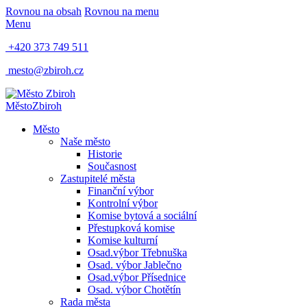
Rovnou na obsah
Rovnou na menu
Menu
+420 373 749 511
mesto@zbiroh.cz
Město
Zbiroh
Město
Naše město
Historie
Současnost
Zastupitelé města
Finanční výbor
Kontrolní výbor
Komise bytová a sociální
Přestupková komise
Komise kulturní
Osad.výbor Třebnuška
Osad. výbor Jablečno
Osad.výbor Přísednice
Osad. výbor Chotětín
Rada města