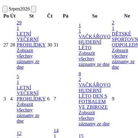
Srpen
2026
Po
Út
St
Čt
Pá
So
Ne
29
2
1
1
1
1
LETNÍ
DĚTSKÉ
VAČKÁŘOVO
VEČERNÍ
SPORTOVN
HUDEBNÍ
27
28
PROHLÍDKY
30
31
ODPOLED
LÉTO
Zobrazit
Zobrazit
Zobrazit
všechny
všechny
všechny
záznamy ze
záznamy ze
záznamy ze dne
dne
dne
8
5
2
1
VAČKÁŘOVO
LETNÍ
HUDEBNÍ
VEČERNÍ
LÉTO
DEN S
3
4
PROHLÍDKY
6
7
9
FOTBALEM
Zobrazit
VE ZBIROZE
všechny
Zobrazit
záznamy ze
všechny
dne
záznamy ze dne
14
12
1
15