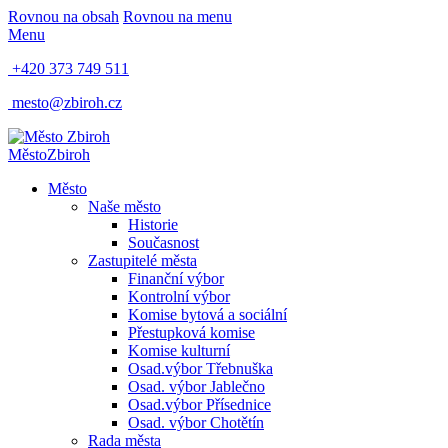
Rovnou na obsah
Rovnou na menu
Menu
+420 373 749 511
mesto@zbiroh.cz
Město
Zbiroh
Město
Naše město
Historie
Současnost
Zastupitelé města
Finanční výbor
Kontrolní výbor
Komise bytová a sociální
Přestupková komise
Komise kulturní
Osad.výbor Třebnuška
Osad. výbor Jablečno
Osad.výbor Přísednice
Osad. výbor Chotětín
Rada města