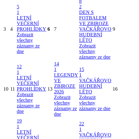
8
5
2
1
DEN S
LETNÍ
FOTBALEM
VEČERNÍ
VE ZBIROZE
3
4
PROHLÍDKY
6
7
VAČKÁŘOVO
9
Zobrazit
HUDEBNÍ
všechny
LÉTO
záznamy ze
Zobrazit
dne
všechny
záznamy ze dne
14
12
1
15
1
LEGENDY
1
LETNÍ
VE
VAČKÁŘOVO
VEČERNÍ
ZBIROZE
HUDEBNÍ
10
11
PROHLÍDKY
13
16
2026
LÉTO
Zobrazit
Zobrazit
Zobrazit
všechny
všechny
všechny
záznamy ze
záznamy ze
záznamy ze dne
dne
dne
19
22
1
1
LETNÍ
VAČKÁŘOVO
VEČERNÍ