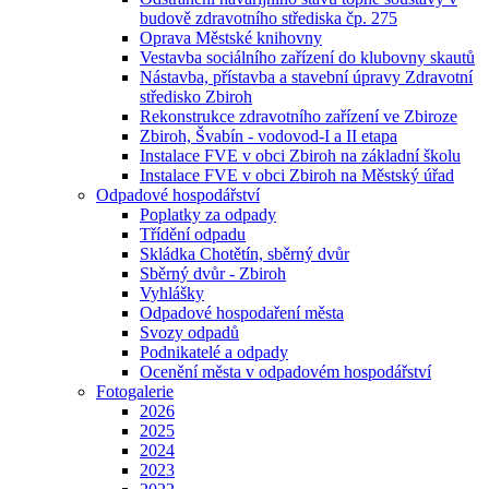
budově zdravotního střediska čp. 275
Oprava Městské knihovny
Vestavba sociálního zařízení do klubovny skautů
Nástavba, přístavba a stavební úpravy Zdravotní
středisko Zbiroh
Rekonstrukce zdravotního zařízení ve Zbiroze
Zbiroh, Švabín - vodovod-I a II etapa
Instalace FVE v obci Zbiroh na základní školu
Instalace FVE v obci Zbiroh na Městský úřad
Odpadové hospodářství
Poplatky za odpady
Třídění odpadu
Skládka Chotětín, sběrný dvůr
Sběrný dvůr - Zbiroh
Vyhlášky
Odpadové hospodaření města
Svozy odpadů
Podnikatelé a odpady
Ocenění města v odpadovém hospodářství
Fotogalerie
2026
2025
2024
2023