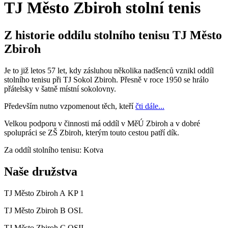
TJ Město Zbiroh stolní tenis
Z historie oddílu stolního tenisu TJ Město
Zbiroh
Je to již letos 57 let, kdy zásluhou několika nadšenců vznikl oddíl
stolního tenisu při TJ Sokol Zbiroh. Přesně v roce 1950 se hrálo
přátelsky v šatně místní sokolovny.
Především nutno vzpomenout těch, kteří
čti dále...
Velkou podporu v činnosti má oddíl v MěÚ Zbiroh a v dobré
spolupráci se ZŠ Zbiroh, kterým touto cestou patří dík.
Za oddíl stolního tenisu: Kotva
Naše družstva
TJ Město Zbiroh A KP 1
TJ Město Zbiroh B OSI.
TJ Město Zbiroh C OSII.