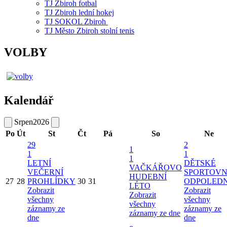
TJ Zbiroh fotbal
TJ Zbiroh lední hokej
TJ SOKOL Zbiroh
TJ Město Zbiroh stolní tenis
VOLBY
Kalendář
Srpen
2026
Po
Út
St
Čt
Pá
So
Ne
29
2
1
1
1
1
LETNÍ
DĚTSKÉ
VAČKÁŘOVO
VEČERNÍ
SPORTOVN
HUDEBNÍ
27
28
PROHLÍDKY
30
31
ODPOLED
LÉTO
Zobrazit
Zobrazit
Zobrazit
všechny
všechny
všechny
záznamy ze
záznamy ze
záznamy ze dne
dne
dne