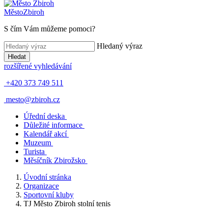
Město
Zbiroh
S čím Vám můžeme pomoci?
Hledaný výraz
Hledat
rozšířené vyhledávání
+420 373 749 511
mesto@zbiroh.cz
Úřední deska
Důležité informace
Kalendář akcí
Muzeum
Turista
Měsíčník Zbirožsko
Úvodní stránka
Organizace
Sportovní kluby
TJ Město Zbiroh stolní tenis