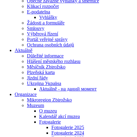
Obecně závazné vyhlášky a směrnice
Klikací rozpočet
E-podatelna
Vyhlášky
Žádosti a formuláře
Smlouvy
Výběrová řízení
Portál veřejné správy
Ochrana osobních údajů
Aktuálně
Důležité informace
Hlášení městského rozhlasu
Měsíčník Zbirožsko
Plzeňská karta
Jízdní řády
Ukrajina Україна
Aktuálně - на даний момент
Organizace
Mikroregion Zbirožsko
Muzeum
O muzeu
Kalendář akcí muzea
Fotogalerie
Fotogalerie 2025
Fotogalerie 2024