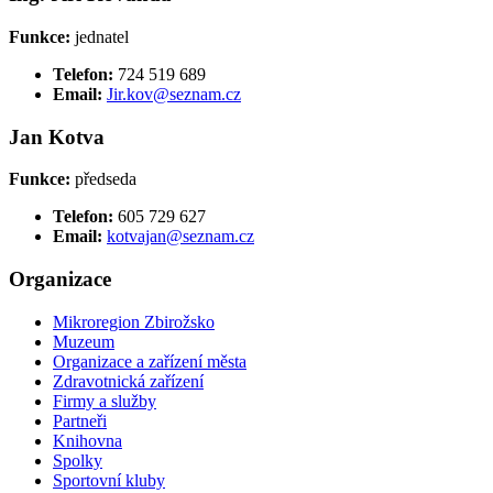
Funkce:
jednatel
Telefon:
724 519 689
Email:
Jir.kov@seznam.cz
Jan Kotva
Funkce:
předseda
Telefon:
605 729 627
Email:
kotvajan@seznam.cz
Organizace
Mikroregion Zbirožsko
Muzeum
Organizace a zařízení města
Zdravotnická zařízení
Firmy a služby
Partneři
Knihovna
Spolky
Sportovní kluby