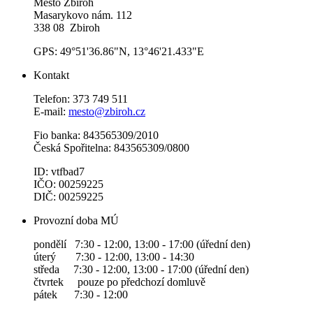
Město Zbiroh
Masarykovo nám. 112
338 08 Zbiroh
GPS: 49°51'36.86"N, 13°46'21.433"E
Kontakt
Telefon: 373 749 511
E-mail:
mesto@zbiroh.cz
Fio banka: 843565309/2010
Česká Spořitelna: 843565309/0800
ID: vtfbad7
IČO: 00259225
DIČ: 00259225
Provozní doba MÚ
pondělí 7:30 - 12:00, 13:00 - 17:00 (úřední den)
úterý 7:30 - 12:00, 13:00 - 14:30
středa 7:30 - 12:00, 13:00 - 17:00 (úřední den)
čtvrtek pouze po předchozí domluvě
pátek 7:30 - 12:00