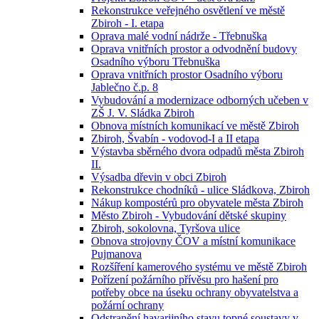
Rekonstrukce veřejného osvětlení ve městě
Zbiroh - I. etapa
Oprava malé vodní nádrže - Třebnuška
Oprava vnitřních prostor a odvodnění budovy
Osadního výboru Třebnuška
Oprava vnitřních prostor Osadního výboru
Jablečno č.p. 8
Vybudování a modernizace odborných učeben v
ZŠ J. V. Sládka Zbiroh
Obnova místních komunikací ve městě Zbiroh
Zbiroh, Švabín - vodovod-I a II etapa
Výstavba sběrného dvora odpadů města Zbiroh
II.
Výsadba dřevin v obci Zbiroh
Rekonstrukce chodníků - ulice Sládkova, Zbiroh
Nákup kompostérů pro obyvatele města Zbiroh
Město Zbiroh - Vybudování dětské skupiny
Zbiroh, sokolovna, Tyršova ulice
Obnova strojovny ČOV a místní komunikace
Pujmanova
Rozšíření kamerového systému ve městě Zbiroh
Pořízení požárního přívěsu pro hašení pro
potřeby obce na úseku ochrany obyvatelstva a
požární ochrany
Odstranění havarijního stavu topné soustavy v