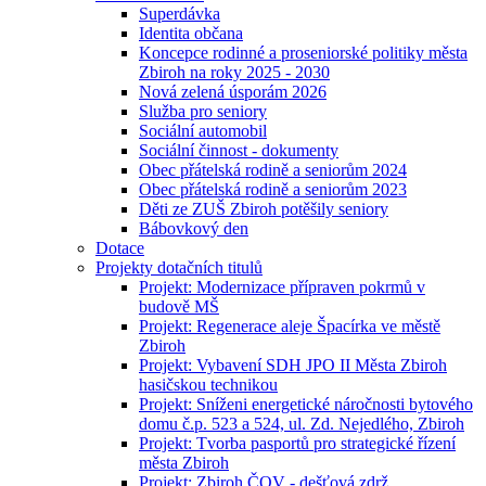
Superdávka
Identita občana
Koncepce rodinné a proseniorské politiky města
Zbiroh na roky 2025 - 2030
Nová zelená úsporám 2026
Služba pro seniory
Sociální automobil
Sociální činnost - dokumenty
Obec přátelská rodině a seniorům 2024
Obec přátelská rodině a seniorům 2023
Děti ze ZUŠ Zbiroh potěšily seniory
Bábovkový den
Dotace
Projekty dotačních titulů
Projekt: Modernizace přípraven pokrmů v
budově MŠ
Projekt: Regenerace aleje Špacírka ve městě
Zbiroh
Projekt: Vybavení SDH JPO II Města Zbiroh
hasičskou technikou
Projekt: Sníženi energetické náročnosti bytového
domu č.p. 523 a 524, ul. Zd. Nejedlého, Zbiroh
Projekt: Tvorba pasportů pro strategické řízení
města Zbiroh
Projekt: Zbiroh ČOV - dešťová zdrž