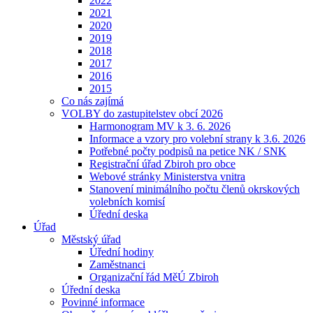
2022
2021
2020
2019
2018
2017
2016
2015
Co nás zajímá
VOLBY do zastupitelstev obcí 2026
Harmonogram MV k 3. 6. 2026
Informace a vzory pro volební strany k 3.6. 2026
Potřebné počty podpisů na petice NK / SNK
Registrační úřad Zbiroh pro obce
Webové stránky Ministerstva vnitra
Stanovení minimálního počtu členů okrskových
volebních komisí
Úřední deska
Úřad
Městský úřad
Úřední hodiny
Zaměstnanci
Organizační řád MěÚ Zbiroh
Úřední deska
Povinné informace