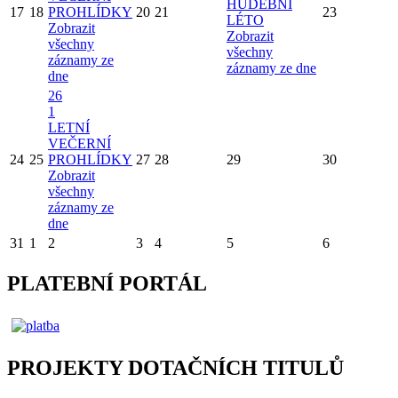
HUDEBNÍ
17
18
PROHLÍDKY
20
21
23
LÉTO
Zobrazit
Zobrazit
všechny
všechny
záznamy ze
záznamy ze dne
dne
26
1
LETNÍ
VEČERNÍ
24
25
PROHLÍDKY
27
28
29
30
Zobrazit
všechny
záznamy ze
dne
31
1
2
3
4
5
6
PLATEBNÍ PORTÁL
PROJEKTY DOTAČNÍCH TITULŮ