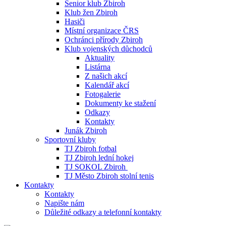
Senior klub Zbiroh
Klub žen Zbiroh
Hasiči
Místní organizace ČRS
Ochránci přírody Zbiroh
Klub vojenských důchodců
Aktuality
Listárna
Z našich akcí
Kalendář akcí
Fotogalerie
Dokumenty ke stažení
Odkazy
Kontakty
Junák Zbiroh
Sportovní kluby
TJ Zbiroh fotbal
TJ Zbiroh lední hokej
TJ SOKOL Zbiroh
TJ Město Zbiroh stolní tenis
Kontakty
Kontakty
Napište nám
Důležité odkazy a telefonní kontakty