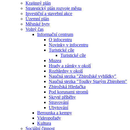
Krajinný plán
Strategický plán rozvoje města
Investiční a stavební akce
Územní plán
Městské byty
Volný čas
Informační centrum
O infocentru
Novinky v infocentru
Turistické cíle
Turistické cíle
Muzea
Hrady a zámky v okolí
Rozhledny v okolí
Naučná stezka "Zbirožské vyhlídky"
Naučná stezka "Toulky Starým Zbirohem"
Zbirožská Hledačka
Pod korunami stromů
Skryté příběhy
Stravování
Ubytování
Berounka a kempy
Videopořady
Kultura
Sociální činnost