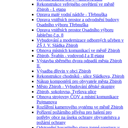
Rekonstrukce veřejného osvětlení ve městě
Zbiroh - I. etapa
Oprava malé vodní nádrže - Třebnuška
Oprava vnitřních prostor a odvodnění budovy
Osadního výboru Třebnuška
Oprava vnitřních prostor Osadního výboru
Jablečno č.p. 8
Vybudování a modernizace odborných učeben v
ZŠ J. V. Sládka Zbiroh
Obnova místních komunikací ve městě Zbiroh
Zbiroh, Švabín - vodovod-I a II etapa
Výstavba sběrného dvora odpadů města Zbiroh
II.
Výsadba dřevin v obci Zbiroh
Rekonstrukce chodníků - ulice Sládkova, Zbiroh
Nákup kompostérů pro obyvatele města Zbiroh
Město Zbiroh - Vybudování dětské skupiny
Zbiroh, sokolovna, Tyršova ulice
Obnova strojovny ČOV a místní komunikace
Pujmanova
Rozšíření kamerového systému ve městě Zbiroh
Pořízení požárního přívěsu pro hašení pro
potřeby obce na úseku ochrany obyvatelstva a
požární ochrany
Odstranění havarijního stavu topné soustavy v