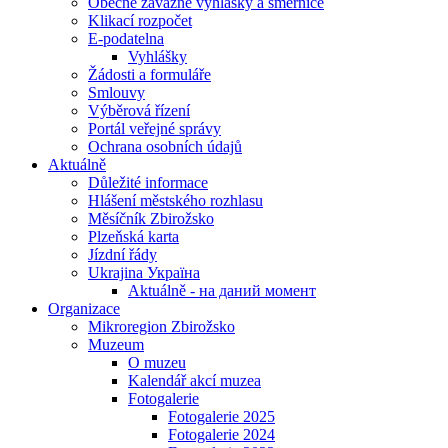
Obecně závazné vyhlášky a směrnice
Klikací rozpočet
E-podatelna
Vyhlášky
Žádosti a formuláře
Smlouvy
Výběrová řízení
Portál veřejné správy
Ochrana osobních údajů
Aktuálně
Důležité informace
Hlášení městského rozhlasu
Měsíčník Zbirožsko
Plzeňská karta
Jízdní řády
Ukrajina Україна
Aktuálně - на даний момент
Organizace
Mikroregion Zbirožsko
Muzeum
O muzeu
Kalendář akcí muzea
Fotogalerie
Fotogalerie 2025
Fotogalerie 2024