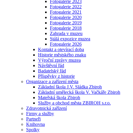
Fotogalerie 2023
Fotogalerie 2022
Fotogalerie 2021
Fotogalerie 2020
Fotogalerie 2019
Fotogalerie 2018
Zahrada v muzeu
Stálá expozice muzea
Fotogalerie 2026
Kontakt a otevírací doba
Historie městského znaku
Výroční zprávy muzea
Návštěvní řád
Badatelský řád
Příspěvky z historie
Organizace a zařízení města
Základní škola J.V. Sládka Zbiroh
Základní umělecká škola V. Vačkáře Zbiroh
Mateřská škola Zbiroh
Služby a obchod města ZBIROH s.r.o.
Zdravotnická zařízení
Firmy a služby
Partneři
Knihovna
Spolky