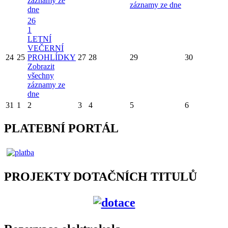
záznamy ze
záznamy ze dne
dne
26
1
LETNÍ
VEČERNÍ
24
25
PROHLÍDKY
27
28
29
30
Zobrazit
všechny
záznamy ze
dne
31
1
2
3
4
5
6
PLATEBNÍ PORTÁL
PROJEKTY DOTAČNÍCH TITULŮ