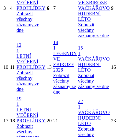
VEČERNÍ
VE ZBIROZE
3
4
PROHLÍDKY
6
7
VAČKÁŘOVO
9
Zobrazit
HUDEBNÍ
všechny
LÉTO
záznamy ze
Zobrazit
dne
všechny
záznamy ze dne
14
12
1
15
1
LEGENDY
1
LETNÍ
VE
VAČKÁŘOVO
VEČERNÍ
ZBIROZE
HUDEBNÍ
10
11
PROHLÍDKY
13
16
2026
LÉTO
Zobrazit
Zobrazit
Zobrazit
všechny
všechny
všechny
záznamy ze
záznamy ze
záznamy ze dne
dne
dne
19
22
1
1
LETNÍ
VAČKÁŘOVO
VEČERNÍ
HUDEBNÍ
17
18
PROHLÍDKY
20
21
23
LÉTO
Zobrazit
Zobrazit
všechny
všechny