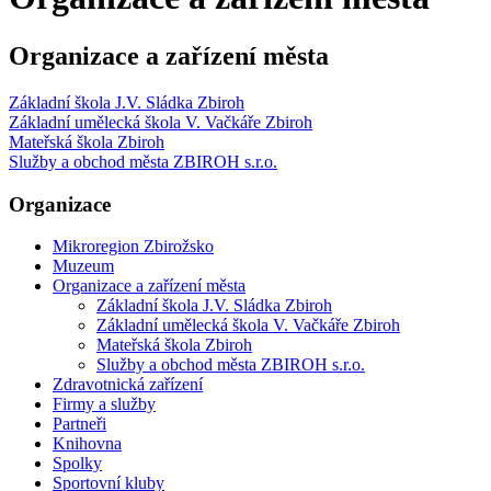
Organizace a zařízení města
Základní škola J.V. Sládka Zbiroh
Základní umělecká škola V. Vačkáře Zbiroh
Mateřská škola Zbiroh
Služby a obchod města ZBIROH s.r.o.
Organizace
Mikroregion Zbirožsko
Muzeum
Organizace a zařízení města
Základní škola J.V. Sládka Zbiroh
Základní umělecká škola V. Vačkáře Zbiroh
Mateřská škola Zbiroh
Služby a obchod města ZBIROH s.r.o.
Zdravotnická zařízení
Firmy a služby
Partneři
Knihovna
Spolky
Sportovní kluby