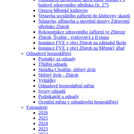
budově zdravotního střediska čp. 275
Oprava Městské knihovny
Vestavba sociálního zařízení do klubovny skautů
Nástavba, přístavba a stavební úpravy Zdravotní
středisko Zbiroh
Rekonstrukce zdravotního zařízení ve Zbiroze
Zbiroh, Švabín - vodovod-I a II etapa
Instalace FVE v obci Zbiroh na základní školu
Instalace FVE v obci Zbiroh na Městský úřad
Odpadové hospodářství
Poplatky za odpady
Třídění odpadu
Skládka Chotětín, sběrný dvůr
Sběrný dvůr - Zbiroh
Vyhlášky
Odpadové hospodaření města
Svozy odpadů
Podnikatelé a odpady
Ocenění města v odpadovém hospodářství
Fotogalerie
2026
2025
2024
2023