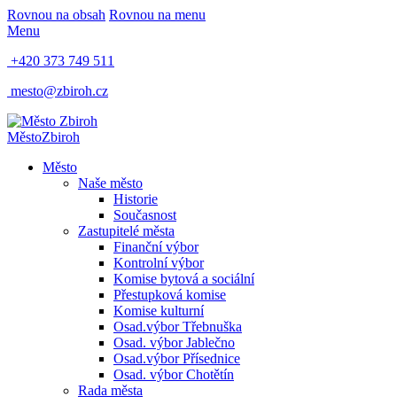
Rovnou na obsah
Rovnou na menu
Menu
+420 373 749 511
mesto@zbiroh.cz
Město
Zbiroh
Město
Naše město
Historie
Současnost
Zastupitelé města
Finanční výbor
Kontrolní výbor
Komise bytová a sociální
Přestupková komise
Komise kulturní
Osad.výbor Třebnuška
Osad. výbor Jablečno
Osad.výbor Přísednice
Osad. výbor Chotětín
Rada města