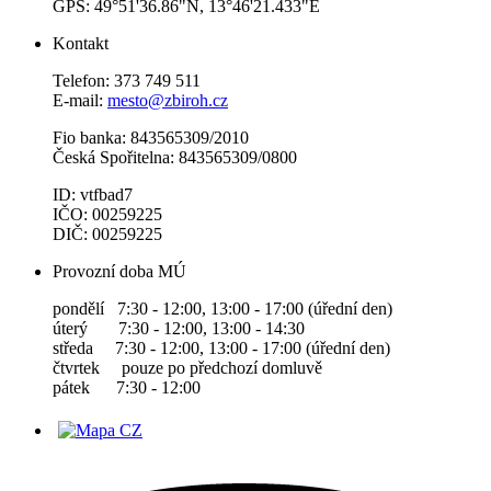
GPS: 49°51'36.86"N, 13°46'21.433"E
Kontakt
Telefon: 373 749 511
E-mail:
mesto@zbiroh.cz
Fio banka: 843565309/2010
Česká Spořitelna: 843565309/0800
ID: vtfbad7
IČO: 00259225
DIČ: 00259225
Provozní doba MÚ
pondělí 7:30 - 12:00, 13:00 - 17:00 (úřední den)
úterý 7:30 - 12:00, 13:00 - 14:30
středa 7:30 - 12:00, 13:00 - 17:00 (úřední den)
čtvrtek pouze po předchozí domluvě
pátek 7:30 - 12:00