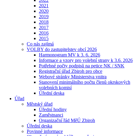
2022
2021
2020
2019
2018
2017
2016
2015
Co nás zajímá
VOLBY do zastupitelstev obcí 2026
Harmonogram MV k 3. 6. 2026
Informace a vzory pro volební strany k 3.6. 2026
Potřebné počty podpisů na petice NK / SNK
Registrační úřad Zbiroh pro obce
Webové stránky Ministerstva vnitra
Stanovení minimálního počtu členů okrskových
volebních komisí
Úřední deska
Úřad
Městský úřad
Úřední hodiny
Zaměstnanci
Organizační řád MěÚ Zbiroh
Úřední deska
Povinné informace