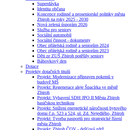
Superdávka
Identita občana
Koncepce rodinné a proseniorské politiky města
Zbiroh na roky 2025 - 2030
Nová zelená úsporám 2026
Služba pro seniory
Sociální automobil
Sociální činnost - dokumenty
Obec přátelská rodině a seniorům 2024
Obec přátelská rodině a seniorům 2023
Děti ze ZUŠ Zbiroh potěšily seniory
Bábovkový den
Dotace
Projekty dotačních titulů
Projekt: Modernizace přípraven pokrmů v
budově MŠ
Projekt: Regenerace aleje Špacírka ve městě
Zbiroh
Projekt: Vybavení SDH JPO II Města Zbiroh
hasičskou technikou
Projekt: Sníženi energetické náročnosti bytového
domu č.p. 523 a 524, ul. Zd. Nejedlého, Zbiroh
Projekt: Tvorba pasportů pro strategické řízení
města Zbiroh
Projekt: Zbiroh ČOV - dešťová zdrž