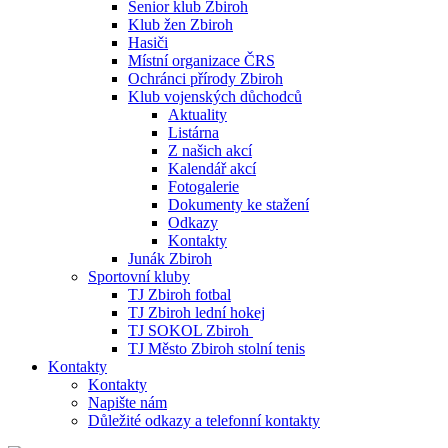
Senior klub Zbiroh
Klub žen Zbiroh
Hasiči
Místní organizace ČRS
Ochránci přírody Zbiroh
Klub vojenských důchodců
Aktuality
Listárna
Z našich akcí
Kalendář akcí
Fotogalerie
Dokumenty ke stažení
Odkazy
Kontakty
Junák Zbiroh
Sportovní kluby
TJ Zbiroh fotbal
TJ Zbiroh lední hokej
TJ SOKOL Zbiroh
TJ Město Zbiroh stolní tenis
Kontakty
Kontakty
Napište nám
Důležité odkazy a telefonní kontakty