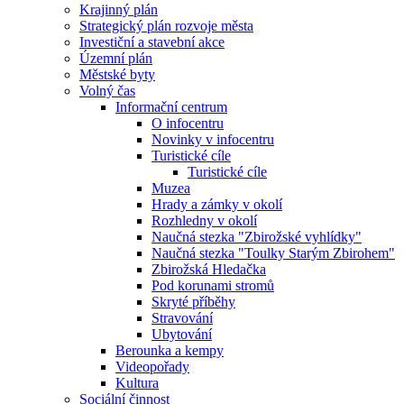
Krajinný plán
Strategický plán rozvoje města
Investiční a stavební akce
Územní plán
Městské byty
Volný čas
Informační centrum
O infocentru
Novinky v infocentru
Turistické cíle
Turistické cíle
Muzea
Hrady a zámky v okolí
Rozhledny v okolí
Naučná stezka "Zbirožské vyhlídky"
Naučná stezka "Toulky Starým Zbirohem"
Zbirožská Hledačka
Pod korunami stromů
Skryté příběhy
Stravování
Ubytování
Berounka a kempy
Videopořady
Kultura
Sociální činnost