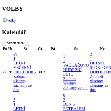
VOLBY
Kalendář
Srpen
2026
Po
Út
St
Čt
Pá
So
Ne
29
2
1
1
1
1
LETNÍ
DĚTSKÉ
VAČKÁŘOVO
VEČERNÍ
SPORTOVN
HUDEBNÍ
27
28
PROHLÍDKY
30
31
ODPOLED
LÉTO
Zobrazit
Zobrazit
Zobrazit
všechny
všechny
všechny
záznamy ze
záznamy ze
záznamy ze dne
dne
dne
8
5
2
1
DEN S
LETNÍ
FOTBALEM