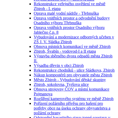
Rekonstrukce veřejného osvětlení ve městě
Zbiroh - I. etapa
Oprava malé vodní nádrže - Třebnuška
Oprava vnitřních prostor a odvodnění budovy
Osadního výboru Třebnuška
Oprava vnitřních prostor Osadního výboru
Jablečno č.p. 8
Vybudování a modernizace odborných učeben v
ZŠ J. V. Sládka Zbiroh
Obnova místních komunikací ve městě Zbiroh
Zbiroh, Švabín - vodovod-I a II etapa
Výstavba sběrného dvora odpadů města Zbiroh
II.
Výsadba dřevin v obci Zbiroh
Rekonstrukce chodníků - ulice Sládkova, Zbiroh
Nákup kompostérů pro obyvatele města Zbiroh
Město Zbiroh - Vybudování dětské skupiny
Zbiroh, sokolovna, Tyršova ulice
Obnova strojovny ČOV a místní komunikace
Pujmanova
Rozšíření kamerového systému ve městě Zbiroh
Pořízení požárního přívěsu pro hašení pro
potřeby obce na úseku ochrany obyvatelstva a
požární ochrany
Odstranění havarijního stavu topné soustavy v