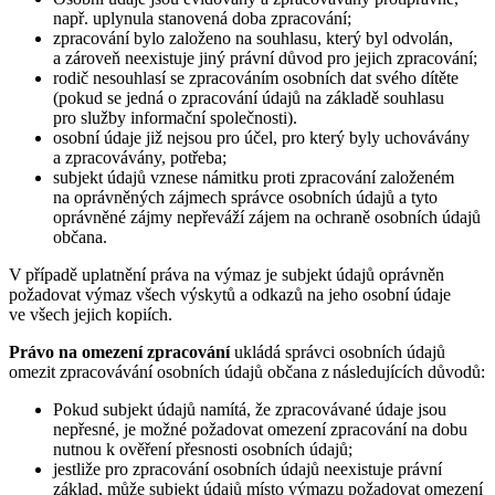
např. uplynula stanovená doba zpracování;
zpracování bylo založeno na souhlasu, který byl odvolán,
a zároveň neexistuje jiný právní důvod pro jejich zpracování;
rodič nesouhlasí se zpracováním osobních dat svého dítěte
(pokud se jedná o zpracování údajů na základě souhlasu
pro služby informační společnosti).
osobní údaje již nejsou pro účel, pro který byly uchovávány
a zpracovávány, potřeba;
subjekt údajů vznese námitku proti zpracování založeném
na oprávněných zájmech správce osobních údajů a tyto
oprávněné zájmy nepřeváží zájem na ochraně osobních údajů
občana.
V případě uplatnění práva na výmaz je subjekt údajů oprávněn
požadovat výmaz všech výskytů a odkazů na jeho osobní údaje
ve všech jejich kopiích.
Právo na omezení zpracování
ukládá správci osobních údajů
omezit zpracovávání osobních údajů občana z následujících důvodů:
Pokud subjekt údajů namítá, že zpracovávané údaje jsou
nepřesné, je možné požadovat omezení zpracování na dobu
nutnou k ověření přesnosti osobních údajů;
jestliže pro zpracování osobních údajů neexistuje právní
základ, může subjekt údajů místo výmazu požadovat omezení