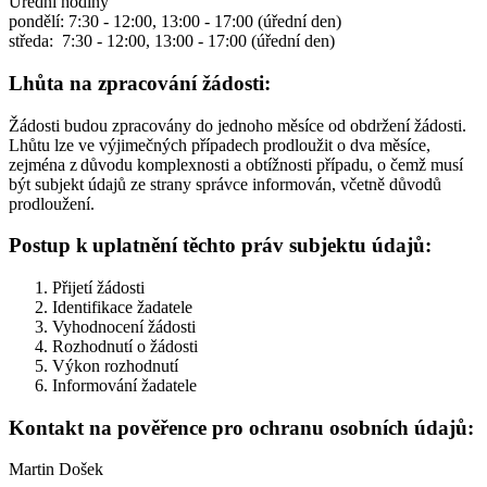
Úřední hodiny
pondělí: 7:30 - 12:00, 13:00 - 17:00 (úřední den)
středa: 7:30 - 12:00, 13:00 - 17:00 (úřední den)
Lhůta na zpracování žádosti:
Žádosti budou zpracovány do jednoho měsíce od obdržení žádosti.
Lhůtu lze ve výjimečných případech prodloužit o dva měsíce,
zejména z důvodu komplexnosti a obtížnosti případu, o čemž musí
být subjekt údajů ze strany správce informován, včetně důvodů
prodloužení.
Postup k uplatnění těchto práv subjektu údajů:
Přijetí žádosti
Identifikace žadatele
Vyhodnocení žádosti
Rozhodnutí o žádosti
Výkon rozhodnutí
Informování žadatele
Kontakt na pověřence pro ochranu osobních údajů:
Martin Došek