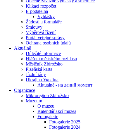
Obecně závazné vyhlášky a směrnice
Klikací rozpočet
E-podatelna
Vyhlášky
Žádosti a formuláře
Smlouvy
Výběrová řízení
Portál veřejné správy
Ochrana osobních údajů
Aktuálně
Důležité informace
Hlášení městského rozhlasu
Měsíčník Zbirožsko
Plzeňská karta
Jízdní řády
Ukrajina Україна
Aktuálně - на даний момент
Organizace
Mikroregion Zbirožsko
Muzeum
O muzeu
Kalendář akcí muzea
Fotogalerie
Fotogalerie 2025
Fotogalerie 2024