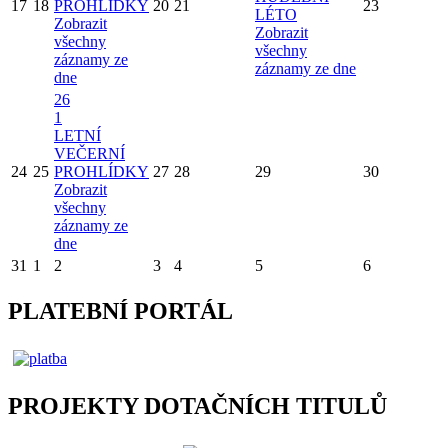
17
18
PROHLÍDKY
20
21
23
LÉTO
Zobrazit
Zobrazit
všechny
všechny
záznamy ze
záznamy ze dne
dne
26
1
LETNÍ
VEČERNÍ
24
25
PROHLÍDKY
27
28
29
30
Zobrazit
všechny
záznamy ze
dne
31
1
2
3
4
5
6
PLATEBNÍ PORTÁL
PROJEKTY DOTAČNÍCH TITULŮ