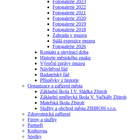
Fotogalerie 2023
Fotogalerie 2022
Fotogalerie 2021
Fotogalerie 2020
Fotogalerie 2019
Fotogalerie 2018
Zahrada v muzeu
Stálá expozice muzea
Fotogalerie 2026
Kontakt a otevírací doba
Historie městského znaku
Výroční zprávy muzea
Návštěvní řád
Badatelský řád
Příspěvky z historie
Organizace a zařízení města
Základní škola J.V. Sládka Zbiroh
Základní umělecká škola V. Vačkáře Zbiroh
Mateřská škola Zbiroh
Služby a obchod města ZBIROH s.r.o.
Zdravotnická zařízení
Firmy a služby
Partneři
Knihovna
Spolky