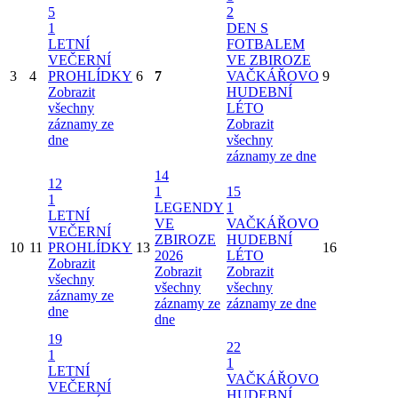
5
2
1
DEN S
LETNÍ
FOTBALEM
VEČERNÍ
VE ZBIROZE
3
4
PROHLÍDKY
6
7
VAČKÁŘOVO
9
Zobrazit
HUDEBNÍ
všechny
LÉTO
záznamy ze
Zobrazit
dne
všechny
záznamy ze dne
14
12
1
15
1
LEGENDY
1
LETNÍ
VE
VAČKÁŘOVO
VEČERNÍ
ZBIROZE
HUDEBNÍ
10
11
PROHLÍDKY
13
16
2026
LÉTO
Zobrazit
Zobrazit
Zobrazit
všechny
všechny
všechny
záznamy ze
záznamy ze
záznamy ze dne
dne
dne
19
22
1
1
LETNÍ
VAČKÁŘOVO
VEČERNÍ
HUDEBNÍ