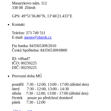
Masarykovo nám. 112
338 08 Zbiroh
GPS: 49°51'36.86"N, 13°46'21.433"E
Kontakt
Telefon: 373 749 511
E-mail:
mesto@zbiroh.cz
Fio banka: 843565309/2010
Česká Spořitelna: 843565309/0800
ID: vtfbad7
IČO: 00259225
DIČ: 00259225
Provozní doba MÚ
pondělí 7:30 - 12:00, 13:00 - 17:00 (úřední den)
úterý 7:30 - 12:00, 13:00 - 14:30
středa 7:30 - 12:00, 13:00 - 17:00 (úřední den)
čtvrtek pouze po předchozí domluvě
pátek 7:30 - 12:00