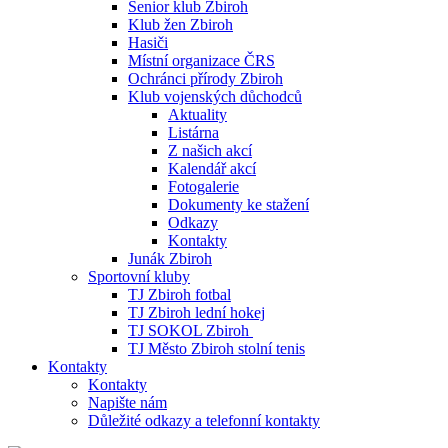
Senior klub Zbiroh
Klub žen Zbiroh
Hasiči
Místní organizace ČRS
Ochránci přírody Zbiroh
Klub vojenských důchodců
Aktuality
Listárna
Z našich akcí
Kalendář akcí
Fotogalerie
Dokumenty ke stažení
Odkazy
Kontakty
Junák Zbiroh
Sportovní kluby
TJ Zbiroh fotbal
TJ Zbiroh lední hokej
TJ SOKOL Zbiroh
TJ Město Zbiroh stolní tenis
Kontakty
Kontakty
Napište nám
Důležité odkazy a telefonní kontakty