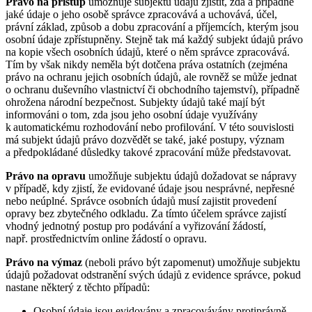
Právo na přístup
umožňuje subjektu údajů zjistit, zda a případně
jaké údaje o jeho osobě správce zpracovává a uchovává, účel,
právní základ, způsob a dobu zpracování a příjemcích, kterým jsou
osobní údaje zpřístupněny. Stejně tak má každý subjekt údajů právo
na kopie všech osobních údajů, které o něm správce zpracovává.
Tím by však nikdy neměla být dotčena práva ostatních (zejména
právo na ochranu jejich osobních údajů, ale rovněž se může jednat
o ochranu duševního vlastnictví či obchodního tajemství), případně
ohrožena národní bezpečnost. Subjekty údajů také mají být
informováni o tom, zda jsou jeho osobní údaje využívány
k automatickému rozhodování nebo profilování. V této souvislosti
má subjekt údajů právo dozvědět se také, jaké postupy, význam
a předpokládané důsledky takové zpracování může představovat.
Právo na opravu
umožňuje subjektu údajů dožadovat se nápravy
v případě, kdy zjistí, že evidované údaje jsou nesprávné, nepřesné
nebo neúplné. Správce osobních údajů musí zajistit provedení
opravy bez zbytečného odkladu. Za tímto účelem správce zajistí
vhodný jednotný postup pro podávání a vyřizování žádostí,
např. prostřednictvím online žádostí o opravu.
Právo na výmaz
(neboli právo být zapomenut) umožňuje subjektu
údajů požadovat odstranění svých údajů z evidence správce, pokud
nastane některý z těchto případů:
Osobní údaje jsou evidovány a zpracovávány protiprávně,