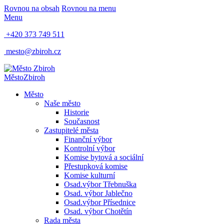
Rovnou na obsah
Rovnou na menu
Menu
+420 373 749 511
mesto@zbiroh.cz
Město
Zbiroh
Město
Naše město
Historie
Současnost
Zastupitelé města
Finanční výbor
Kontrolní výbor
Komise bytová a sociální
Přestupková komise
Komise kulturní
Osad.výbor Třebnuška
Osad. výbor Jablečno
Osad.výbor Přísednice
Osad. výbor Chotětín
Rada města