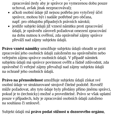
zpracování (tedy aby je správce po vymezenou dobu pouze
uchoval, avšak jinak nezpracovával);
ačkoli osobní údaje již nejsou potřeba pro vytyčený účel
správce, mohou být i nadále potřebné pro občana,
např. pro obhajobu případných právních nároků;
jestliže subjekt údajů již vznesl námitku proti zpracování
údajů, je oprávněn zároveň požadovat omezení zpracování
na dobu nutnou k ověření, zda oprávněné zájmy správce
převáží nad zájmy subjektu údajů.
Právo vznést námitky
umožňuje subjektu údajů ohradit se proti
zpracování jeho osobních údajů založeném na oprávněném nebo
veřejném zájmu správce osobních údajů. V případě námitek
subjektu údajů má správce povinnost ověřit a řádně zdůvodnit, zda
oprávněné či veřejné zájmy převažují nad zájmy subjektu údajů
na ochraně jeho osobních údajů.
Právo na přenositelnost
umožňuje subjektu údajů získat své
osobní údaje ve strukturované strojově čitelné podobě. Rovněž
může požadovat, aby tyto údaje byly předány přímo jinému správci,
pokud je to (technicky) možné a proveditelné. Právo se však uplatní
pouze v případech, kdy je zpracování osobních údajů založeno
na souhlasu či smlouvě.
Subjekt údajů má
právo podat stížnost u dozorového orgánu
,