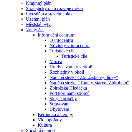
Krajinný plán
Strategický plán rozvoje města
Investiční a stavební akce
Územní plán
Městské byty
Volný čas
Informační centrum
O infocentru
Novinky v infocentru
Turistické cíle
Turistické cíle
Muzea
Hrady a zámky v okolí
Rozhledny v okolí
Naučná stezka "Zbirožské vyhlídky"
Naučná stezka "Toulky Starým Zbirohem"
Zbirožská Hledačka
Pod korunami stromů
Skryté příběhy
Stravování
Ubytování
Berounka a kempy
Videopořady
Kultura
Sociální činnost