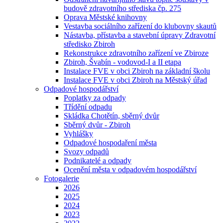
budově zdravotního střediska čp. 275
Oprava Městské knihovny
Vestavba sociálního zařízení do klubovny skautů
Nástavba, přístavba a stavební úpravy Zdravotní
středisko Zbiroh
Rekonstrukce zdravotního zařízení ve Zbiroze
Zbiroh, Švabín - vodovod-I a II etapa
Instalace FVE v obci Zbiroh na základní školu
Instalace FVE v obci Zbiroh na Městský úřad
Odpadové hospodářství
Poplatky za odpady
Třídění odpadu
Skládka Chotětín, sběrný dvůr
Sběrný dvůr - Zbiroh
Vyhlášky
Odpadové hospodaření města
Svozy odpadů
Podnikatelé a odpady
Ocenění města v odpadovém hospodářství
Fotogalerie
2026
2025
2024
2023