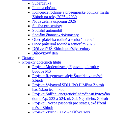
Superdávka
Identita občana
Koncepce rodinné a proseniorské politiky města
Zbiroh na roky 2025 - 2030
Nová zelená úsporám 2026
Služba pro seniory
Sociální automobil
Sociální činnost - dokumenty
Obec přátelská rodině a seniorům 2024
Obec přátelská rodině a seniorům 2023
Děti ze ZUŠ Zbiroh potěšily seniory
Bábovkový den
Dotace
Projekty dotačních titulů
Projekt: Modernizace přípraven pokrmů v
budově MŠ
Projekt: Regenerace aleje Špacírka ve městě
Zbiroh
Projekt: Vybavení SDH JPO II Města Zbiroh
hasičskou technikou
Projekt: Sníženi energetické náročnosti bytového
domu č.p. 523 a 524, ul. Zd. Nejedlého, Zbiroh
Projekt: Tvorba pasportů pro strategické řízení
města Zbiroh
Projekt: Zbiroh ČOV - dešťová zdrž