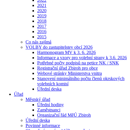
2022
2021
2020
2019
2018
2017
2016
2015
Co nás zajímá
VOLBY do zastupitelstev obcí 2026
Harmonogram MV k 3. 6. 2026
Informace a vzory pro volební strany k 3.6. 2026
Potřebné počty podpisů na petice NK / SNK
Registrační úřad Zbiroh pro obce
Webové stránky Ministerstva vnitra
Stanovení minimálního počtu členů okrskových
volebních komisí
Úřední deska
Úřad
Městský úřad
Úřední hodiny
Zaměstnanci
Organizační řád MěÚ Zbiroh
Úřední deska
Povinné informace