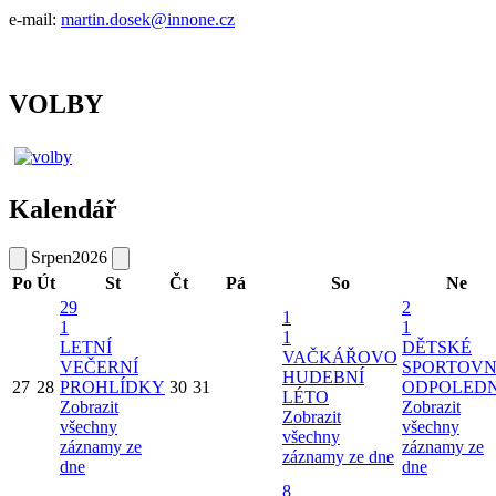
e-mail:
martin.dosek@innone.cz
VOLBY
Kalendář
Srpen
2026
Po
Út
St
Čt
Pá
So
Ne
29
2
1
1
1
1
LETNÍ
DĚTSKÉ
VAČKÁŘOVO
VEČERNÍ
SPORTOVN
HUDEBNÍ
27
28
PROHLÍDKY
30
31
ODPOLED
LÉTO
Zobrazit
Zobrazit
Zobrazit
všechny
všechny
všechny
záznamy ze
záznamy ze
záznamy ze dne
dne
dne
8