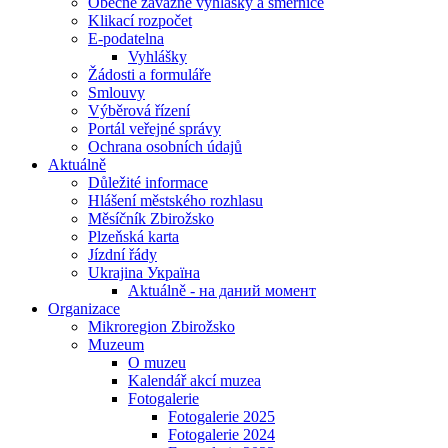
Obecně závazné vyhlášky a směrnice
Klikací rozpočet
E-podatelna
Vyhlášky
Žádosti a formuláře
Smlouvy
Výběrová řízení
Portál veřejné správy
Ochrana osobních údajů
Aktuálně
Důležité informace
Hlášení městského rozhlasu
Měsíčník Zbirožsko
Plzeňská karta
Jízdní řády
Ukrajina Україна
Aktuálně - на даний момент
Organizace
Mikroregion Zbirožsko
Muzeum
O muzeu
Kalendář akcí muzea
Fotogalerie
Fotogalerie 2025
Fotogalerie 2024