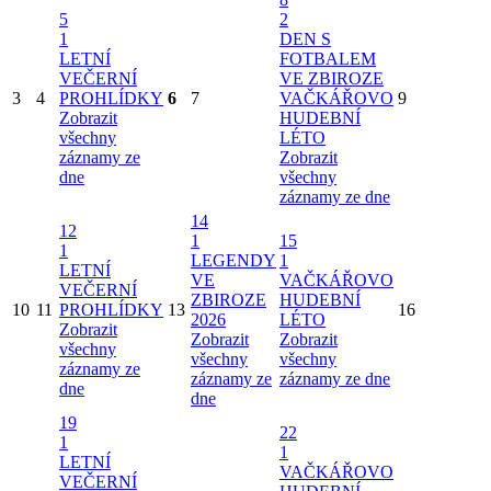
5
2
1
DEN S
LETNÍ
FOTBALEM
VEČERNÍ
VE ZBIROZE
3
4
PROHLÍDKY
6
7
VAČKÁŘOVO
9
Zobrazit
HUDEBNÍ
všechny
LÉTO
záznamy ze
Zobrazit
dne
všechny
záznamy ze dne
14
12
1
15
1
LEGENDY
1
LETNÍ
VE
VAČKÁŘOVO
VEČERNÍ
ZBIROZE
HUDEBNÍ
10
11
PROHLÍDKY
13
16
2026
LÉTO
Zobrazit
Zobrazit
Zobrazit
všechny
všechny
všechny
záznamy ze
záznamy ze
záznamy ze dne
dne
dne
19
22
1
1
LETNÍ
VAČKÁŘOVO
VEČERNÍ