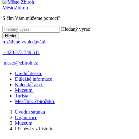
Město
Zbiroh
S čím Vám můžeme pomoci?
Hledaný výraz
Hledat
rozšířené vyhledávání
+420 373 749 511
mesto@zbiroh.cz
Úřední deska
Důležité informace
Kalendář akcí
Muzeum
Turista
Měsíčník Zbirožsko
Úvodní stránka
Organizace
Muzeum
Příspěvky z historie