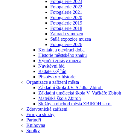
Fotogalerie 2023
Fotogalerie 2022
Fotogalerie 2021
Fotogalerie 2020
Fotogalerie 2019
Fotogalerie 2018
Zahrada v muzeu
Stálá expozice muzea
Fotogalerie 2026
Kontakt a otevírací doba
Historie městského znaku
Výroční zprávy muzea
Návštěvní řád
Badatelský řád
Příspěvky z historie
Organizace a zařízení města
Základní škola J.V. Sládka Zbiroh
Základní umělecká škola V. Vačkáře Zbiroh
Mateřská škola Zbiroh
Služby a obchod města ZBIROH s.r.o.
Zdravotnická zařízení
Firmy a služby
Partneři
Knihovna
Spolky