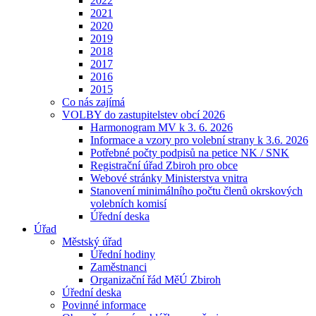
2022
2021
2020
2019
2018
2017
2016
2015
Co nás zajímá
VOLBY do zastupitelstev obcí 2026
Harmonogram MV k 3. 6. 2026
Informace a vzory pro volební strany k 3.6. 2026
Potřebné počty podpisů na petice NK / SNK
Registrační úřad Zbiroh pro obce
Webové stránky Ministerstva vnitra
Stanovení minimálního počtu členů okrskových
volebních komisí
Úřední deska
Úřad
Městský úřad
Úřední hodiny
Zaměstnanci
Organizační řád MěÚ Zbiroh
Úřední deska
Povinné informace