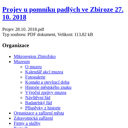
Projev u pomníku padlých ve Zbiroze 27.
10. 2018
Projev 28.10. 2018.pdf
Typ souboru: PDF dokument, Velikost: 113,82 kB
Organizace
Mikroregion Zbirožsko
Muzeum
O muzeu
Kalendář akcí muzea
Fotogalerie
Kontakt a otevírací doba
Historie městského znaku
Výroční zprávy muzea
Návštěvní řád
Badatelský řád
Příspěvky z historie
Organizace a zařízení města
Zdravotnická zařízení
Firmy a služby