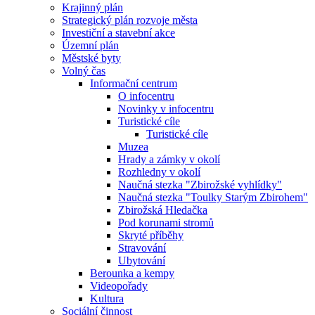
Krajinný plán
Strategický plán rozvoje města
Investiční a stavební akce
Územní plán
Městské byty
Volný čas
Informační centrum
O infocentru
Novinky v infocentru
Turistické cíle
Turistické cíle
Muzea
Hrady a zámky v okolí
Rozhledny v okolí
Naučná stezka "Zbirožské vyhlídky"
Naučná stezka "Toulky Starým Zbirohem"
Zbirožská Hledačka
Pod korunami stromů
Skryté příběhy
Stravování
Ubytování
Berounka a kempy
Videopořady
Kultura
Sociální činnost