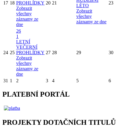
HUDEBNÍ
17
18
PROHLÍDKY
20
21
23
LÉTO
Zobrazit
Zobrazit
všechny
všechny
záznamy ze
záznamy ze dne
dne
26
1
LETNÍ
VEČERNÍ
24
25
PROHLÍDKY
27
28
29
30
Zobrazit
všechny
záznamy ze
dne
31
1
2
3
4
5
6
PLATEBNÍ PORTÁL
PROJEKTY DOTAČNÍCH TITULŮ