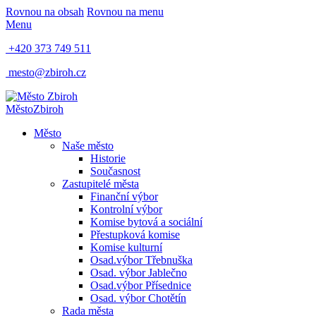
Rovnou na obsah
Rovnou na menu
Menu
+420 373 749 511
mesto@zbiroh.cz
Město
Zbiroh
Město
Naše město
Historie
Současnost
Zastupitelé města
Finanční výbor
Kontrolní výbor
Komise bytová a sociální
Přestupková komise
Komise kulturní
Osad.výbor Třebnuška
Osad. výbor Jablečno
Osad.výbor Přísednice
Osad. výbor Chotětín
Rada města