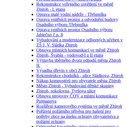
Rekonstrukce veřejného osvětlení ve městě
Zbiroh - I. etapa
Oprava malé vodní nádrže - Třebnuška
Oprava vnitřních prostor a odvodnění budovy
Osadního výboru Třebnuška
Oprava vnitřních prostor Osadního výboru
Jablečno č.p. 8
Vybudování a modernizace odborných učeben v
ZŠ J. V. Sládka Zbiroh
Obnova místních komunikací ve městě Zbiroh
Zbiroh, Švabín - vodovod-I a II etapa
Výstavba sběrného dvora odpadů města Zbiroh
II.
Výsadba dřevin v obci Zbiroh
Rekonstrukce chodníků - ulice Sládkova, Zbiroh
Nákup kompostérů pro obyvatele města Zbiroh
Město Zbiroh - Vybudování dětské skupiny
Zbiroh, sokolovna, Tyršova ulice
Obnova strojovny ČOV a místní komunikace
Pujmanova
Rozšíření kamerového systému ve městě Zbiroh
Pořízení požárního přívěsu pro hašení pro
potřeby obce na úseku ochrany obyvatelstva a
požární ochrany
Odstranění havarijního stavu topné soustavy v