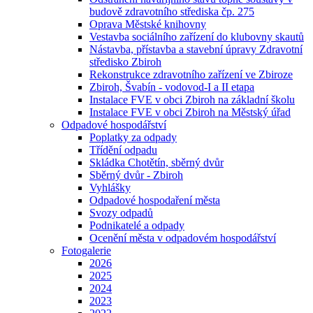
budově zdravotního střediska čp. 275
Oprava Městské knihovny
Vestavba sociálního zařízení do klubovny skautů
Nástavba, přístavba a stavební úpravy Zdravotní
středisko Zbiroh
Rekonstrukce zdravotního zařízení ve Zbiroze
Zbiroh, Švabín - vodovod-I a II etapa
Instalace FVE v obci Zbiroh na základní školu
Instalace FVE v obci Zbiroh na Městský úřad
Odpadové hospodářství
Poplatky za odpady
Třídění odpadu
Skládka Chotětín, sběrný dvůr
Sběrný dvůr - Zbiroh
Vyhlášky
Odpadové hospodaření města
Svozy odpadů
Podnikatelé a odpady
Ocenění města v odpadovém hospodářství
Fotogalerie
2026
2025
2024
2023