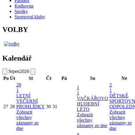
Partneři
Knihovna
Spolky
Sportovní kluby
VOLBY
Kalendář
Srpen
2026
Po
Út
St
Čt
Pá
So
Ne
29
2
1
1
1
1
LETNÍ
DĚTSKÉ
VAČKÁŘOVO
VEČERNÍ
SPORTOVN
HUDEBNÍ
27
28
PROHLÍDKY
30
31
ODPOLED
LÉTO
Zobrazit
Zobrazit
Zobrazit
všechny
všechny
všechny
záznamy ze
záznamy ze
záznamy ze dne
dne
dne
8