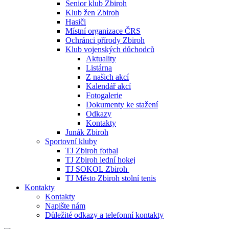
Senior klub Zbiroh
Klub žen Zbiroh
Hasiči
Místní organizace ČRS
Ochránci přírody Zbiroh
Klub vojenských důchodců
Aktuality
Listárna
Z našich akcí
Kalendář akcí
Fotogalerie
Dokumenty ke stažení
Odkazy
Kontakty
Junák Zbiroh
Sportovní kluby
TJ Zbiroh fotbal
TJ Zbiroh lední hokej
TJ SOKOL Zbiroh
TJ Město Zbiroh stolní tenis
Kontakty
Kontakty
Napište nám
Důležité odkazy a telefonní kontakty