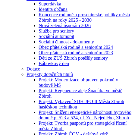
Superdávka
Identita občana
Koncepce rodinné a proseniorské politiky města
Zbiroh na roky 2025 - 2030
Nová zelená úsporám 2026
Služba pro seniory
Sociální automobil
Sociální činnost - dokumenty
Obec přátelská rodině a seniorům 2024
Obec přátelská rodině a seniorům 2023
Děti ze ZUŠ Zbiroh potěšily seniory
Bábovkový den
Dotace
Projekty dotačních titulů
Projekt: Modernizace přípraven pokrmů v
budově MŠ
Projekt: Regenerace aleje Špacírka ve městě
Zbiroh
Projekt: Vybavení SDH JPO II Města Zbiroh
hasičskou technikou
Projekt: Sníženi energetické náročnosti bytového
domu č.p. 523 a 524, ul. Zd. Nejedlého, Zbiroh
Projekt: Tvorba pasportů pro strategické řízení
města Zbiroh
Projekt: Zbiroh ČOV - dešťová zdrž