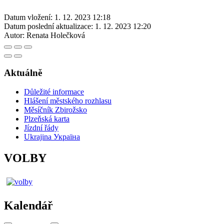
Datum vložení:
1. 12. 2023 12:18
Datum poslední aktualizace:
1. 12. 2023 12:20
Autor:
Renata Holečková
Aktuálně
Důležité informace
Hlášení městského rozhlasu
Měsíčník Zbirožsko
Plzeňská karta
Jízdní řády
Ukrajina Україна
VOLBY
Kalendář