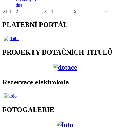
dne
31
1
2
3
4
5
6
PLATEBNÍ PORTÁL
PROJEKTY DOTAČNÍCH TITULŮ
Rezervace elektrokola
FOTOGALERIE