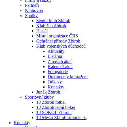
Firmy a služby
Partneři
Knihovna
Spolky
Senior klub Zbiroh
Klub žen Zbiroh
Hasiči
Místní organizace ČRS
Ochránci přírody Zbiroh
Klub vojenských důchodců
Aktuality
Listárna
Z našich akcí
Kalendář akcí
Fotogalerie
Dokumenty ke stažení
Odkazy
Kontakty
Junák Zbiroh
Sportovní kluby
TJ Zbiroh fotbal
TJ Zbiroh lední hokej
TJ SOKOL Zbiroh
TJ Město Zbiroh stolní tenis
Kontakty