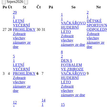
Srpen
2026
Po
Út
St
Čt
Pá
So
Ne
29
2
1
1
1
1
LETNÍ
DĚTSKÉ
VAČKÁŘOVO
VEČERNÍ
SPORTOVN
HUDEBNÍ
27
28
PROHLÍDKY
30
31
ODPOLED
LÉTO
Zobrazit
Zobrazit
Zobrazit
všechny
všechny
všechny
záznamy ze
záznamy ze
záznamy ze dne
dne
dne
8
5
2
1
DEN S
LETNÍ
FOTBALEM
VEČERNÍ
VE ZBIROZE
3
4
PROHLÍDKY
6
7
VAČKÁŘOVO
9
Zobrazit
HUDEBNÍ
všechny
LÉTO
záznamy ze
Zobrazit
dne
všechny
záznamy ze dne
14
12
1
15
1