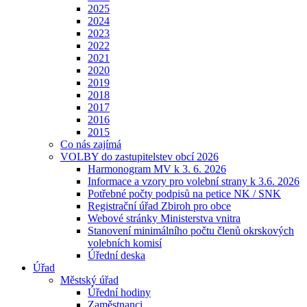
2025
2024
2023
2022
2021
2020
2019
2018
2017
2016
2015
Co nás zajímá
VOLBY do zastupitelstev obcí 2026
Harmonogram MV k 3. 6. 2026
Informace a vzory pro volební strany k 3.6. 2026
Potřebné počty podpisů na petice NK / SNK
Registrační úřad Zbiroh pro obce
Webové stránky Ministerstva vnitra
Stanovení minimálního počtu členů okrskových
volebních komisí
Úřední deska
Úřad
Městský úřad
Úřední hodiny
Zaměstnanci