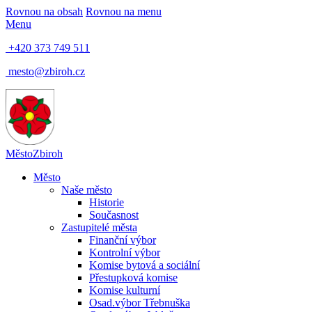
Rovnou na obsah
Rovnou na menu
Menu
+420 373 749 511
mesto@zbiroh.cz
Město
Zbiroh
Město
Naše město
Historie
Současnost
Zastupitelé města
Finanční výbor
Kontrolní výbor
Komise bytová a sociální
Přestupková komise
Komise kulturní
Osad.výbor Třebnuška