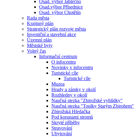
Osad. výbor Jablečno
Osad.výbor Přísednice
Osad. výbor Chotětín
Rada města
Krajinný plán
Strategický plán rozvoje města
Investiční a stavební akce
Územní plán
Městské byty
Volný čas
Informační centrum
O infocentru
Novinky v infocentru
Turistické cíle
Turistické cíle
Muzea
Hrady a zámky v okolí
Rozhledny v okolí
Naučná stezka "Zbirožské vyhlídky"
Naučná stezka "Toulky Starým Zbirohem"
Zbirožská Hledačka
Pod korunami stromů
Skryté příběhy
Stravování
Ubytování