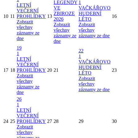
LEGENDY
1
LETNÍ
VE
VAČKÁŘOVO
VEČERNÍ
ZBIROZE
HUDEBNÍ
10
11
PROHLÍDKY
13
16
2026
LÉTO
Zobrazit
Zobrazit
Zobrazit
všechny
všechny
všechny
záznamy ze
záznamy ze
záznamy ze dne
dne
dne
19
22
1
1
LETNÍ
VAČKÁŘOVO
VEČERNÍ
HUDEBNÍ
17
18
PROHLÍDKY
20
21
23
LÉTO
Zobrazit
Zobrazit
všechny
všechny
záznamy ze
záznamy ze dne
dne
26
1
LETNÍ
VEČERNÍ
24
25
PROHLÍDKY
27
28
29
30
Zobrazit
všechny
záznamy ze