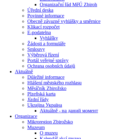
Organizační řád MěÚ Zbiroh
Úřední deska
Povinné informace
Obecně závazné vyhlášky a směrnice
Klikací rozpočet
E-podatelna
Vyhlášky
Žádosti a formuláře
Smlouvy
Výběrová řízení
Portál veřejné správy
Ochrana osobních údajů
Aktuálně
Důležité informace
Hlášení městského rozhlasu
Měsíčník Zbirožsko
Plzeňská karta
Jízdní řády
Ukrajina Україна
Aktuálně - на даний момент
Organizace
Mikroregion Zbirožsko
Muzeum
O muzeu
Kalendář akcí muzea