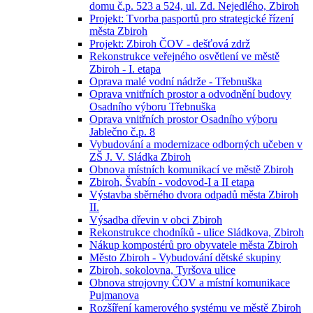
domu č.p. 523 a 524, ul. Zd. Nejedlého, Zbiroh
Projekt: Tvorba pasportů pro strategické řízení
města Zbiroh
Projekt: Zbiroh ČOV - dešťová zdrž
Rekonstrukce veřejného osvětlení ve městě
Zbiroh - I. etapa
Oprava malé vodní nádrže - Třebnuška
Oprava vnitřních prostor a odvodnění budovy
Osadního výboru Třebnuška
Oprava vnitřních prostor Osadního výboru
Jablečno č.p. 8
Vybudování a modernizace odborných učeben v
ZŠ J. V. Sládka Zbiroh
Obnova místních komunikací ve městě Zbiroh
Zbiroh, Švabín - vodovod-I a II etapa
Výstavba sběrného dvora odpadů města Zbiroh
II.
Výsadba dřevin v obci Zbiroh
Rekonstrukce chodníků - ulice Sládkova, Zbiroh
Nákup kompostérů pro obyvatele města Zbiroh
Město Zbiroh - Vybudování dětské skupiny
Zbiroh, sokolovna, Tyršova ulice
Obnova strojovny ČOV a místní komunikace
Pujmanova
Rozšíření kamerového systému ve městě Zbiroh