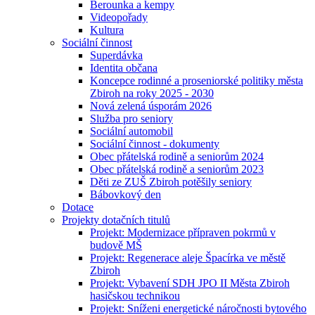
Berounka a kempy
Videopořady
Kultura
Sociální činnost
Superdávka
Identita občana
Koncepce rodinné a proseniorské politiky města
Zbiroh na roky 2025 - 2030
Nová zelená úsporám 2026
Služba pro seniory
Sociální automobil
Sociální činnost - dokumenty
Obec přátelská rodině a seniorům 2024
Obec přátelská rodině a seniorům 2023
Děti ze ZUŠ Zbiroh potěšily seniory
Bábovkový den
Dotace
Projekty dotačních titulů
Projekt: Modernizace přípraven pokrmů v
budově MŠ
Projekt: Regenerace aleje Špacírka ve městě
Zbiroh
Projekt: Vybavení SDH JPO II Města Zbiroh
hasičskou technikou
Projekt: Sníženi energetické náročnosti bytového