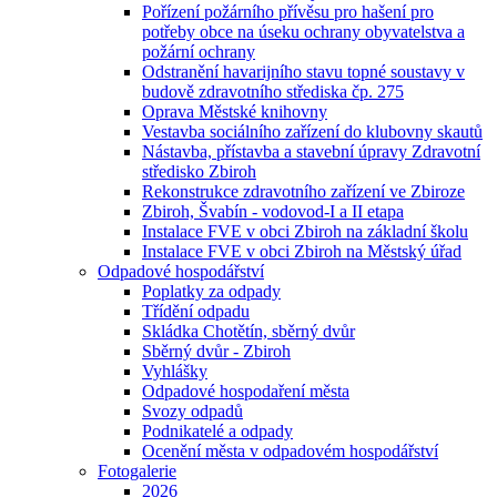
Pořízení požárního přívěsu pro hašení pro
potřeby obce na úseku ochrany obyvatelstva a
požární ochrany
Odstranění havarijního stavu topné soustavy v
budově zdravotního střediska čp. 275
Oprava Městské knihovny
Vestavba sociálního zařízení do klubovny skautů
Nástavba, přístavba a stavební úpravy Zdravotní
středisko Zbiroh
Rekonstrukce zdravotního zařízení ve Zbiroze
Zbiroh, Švabín - vodovod-I a II etapa
Instalace FVE v obci Zbiroh na základní školu
Instalace FVE v obci Zbiroh na Městský úřad
Odpadové hospodářství
Poplatky za odpady
Třídění odpadu
Skládka Chotětín, sběrný dvůr
Sběrný dvůr - Zbiroh
Vyhlášky
Odpadové hospodaření města
Svozy odpadů
Podnikatelé a odpady
Ocenění města v odpadovém hospodářství
Fotogalerie
2026