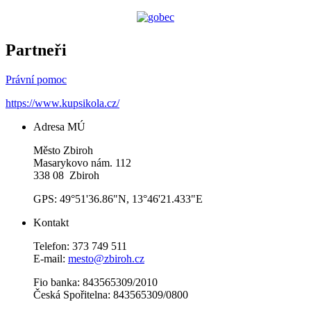
Partneři
Právní pomoc
https://www.kupsikola.cz/
Adresa MÚ
Město Zbiroh
Masarykovo nám. 112
338 08 Zbiroh
GPS: 49°51'36.86"N, 13°46'21.433"E
Kontakt
Telefon: 373 749 511
E-mail:
mesto@zbiroh.cz
Fio banka: 843565309/2010
Česká Spořitelna: 843565309/0800