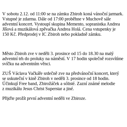
V sobotu 2.12. od 11:00 se na zámku Zbiroh koná vánoční jarmark.
Vstupné je zdarma. Dále od 17:00 proběhne v Muchově sále
adventní koncert. Vystoupí skupina Memento, sopranistka Andrea
Jíšová a muzikálová zpěvačka Andrea Holá. Cena vstupenky je
150 Kč. Předprodej v IC Zbiroh nebo pokladně zámku.
Město Zbiroh zve v neděli 3. prosince od 15 do 18.30 na malý
adventní trh do proluky na náměstí. V 17 hodin společně rozsvítíme
svíčku na adventním věnci.
ZUŠ Václava Vačkáře srdečně zve na předvánoční koncert, který
se uskuteční v kině Zbiroh v neděli 3. prosince od 18 hodin.
Účinkují Free band, Zbirožáček a sólisté. Zazní známé melodie
z muzikálu Jesus Christ Superstar a jiné.
Přijďte prožít první adventní neděli ve Zbiroze.