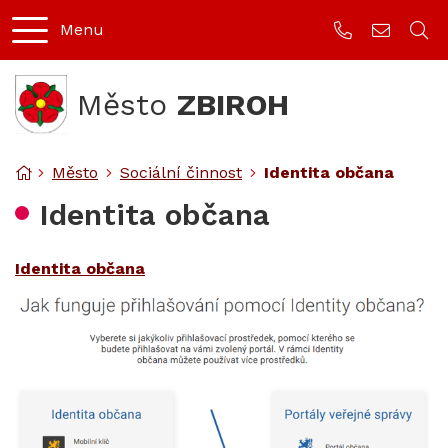
Rovnou na obsah
Rovnou na menu
Menu
+420 373 749
mesto@z
Město
ZBIROH
Úvodní stránka
Město
Sociální činnost
Identita občana
Identita občana
Identita občana