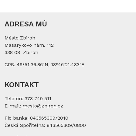
ADRESA MÚ
Město Zbiroh
Masarykovo nám. 112
338 08 Zbiroh
GPS: 49°51'36.86"N, 13°46'21.433"E
KONTAKT
Telefon: 373 749 511
E-mail:
mesto@zbiroh.cz
Fio banka: 843565309/2010
Česká Spořitelna: 843565309/0800