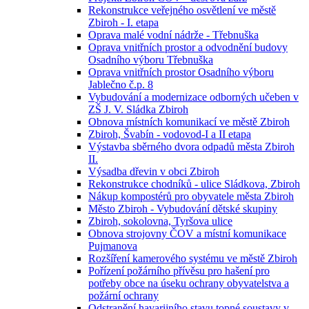
Rekonstrukce veřejného osvětlení ve městě
Zbiroh - I. etapa
Oprava malé vodní nádrže - Třebnuška
Oprava vnitřních prostor a odvodnění budovy
Osadního výboru Třebnuška
Oprava vnitřních prostor Osadního výboru
Jablečno č.p. 8
Vybudování a modernizace odborných učeben v
ZŠ J. V. Sládka Zbiroh
Obnova místních komunikací ve městě Zbiroh
Zbiroh, Švabín - vodovod-I a II etapa
Výstavba sběrného dvora odpadů města Zbiroh
II.
Výsadba dřevin v obci Zbiroh
Rekonstrukce chodníků - ulice Sládkova, Zbiroh
Nákup kompostérů pro obyvatele města Zbiroh
Město Zbiroh - Vybudování dětské skupiny
Zbiroh, sokolovna, Tyršova ulice
Obnova strojovny ČOV a místní komunikace
Pujmanova
Rozšíření kamerového systému ve městě Zbiroh
Pořízení požárního přívěsu pro hašení pro
potřeby obce na úseku ochrany obyvatelstva a
požární ochrany
Odstranění havarijního stavu topné soustavy v