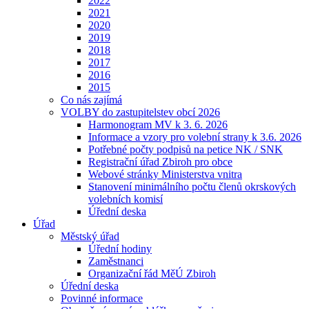
2022
2021
2020
2019
2018
2017
2016
2015
Co nás zajímá
VOLBY do zastupitelstev obcí 2026
Harmonogram MV k 3. 6. 2026
Informace a vzory pro volební strany k 3.6. 2026
Potřebné počty podpisů na petice NK / SNK
Registrační úřad Zbiroh pro obce
Webové stránky Ministerstva vnitra
Stanovení minimálního počtu členů okrskových
volebních komisí
Úřední deska
Úřad
Městský úřad
Úřední hodiny
Zaměstnanci
Organizační řád MěÚ Zbiroh
Úřední deska
Povinné informace