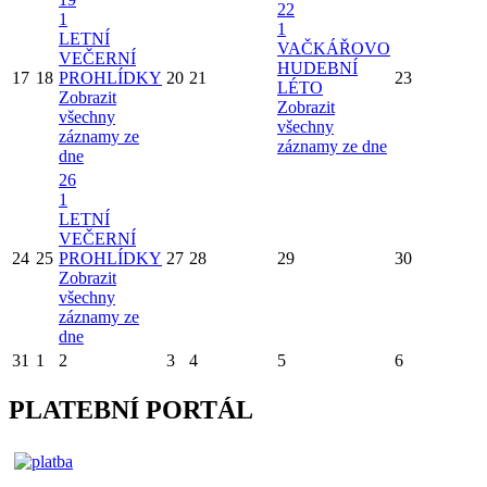
22
1
1
LETNÍ
VAČKÁŘOVO
VEČERNÍ
HUDEBNÍ
17
18
PROHLÍDKY
20
21
23
LÉTO
Zobrazit
Zobrazit
všechny
všechny
záznamy ze
záznamy ze dne
dne
26
1
LETNÍ
VEČERNÍ
24
25
PROHLÍDKY
27
28
29
30
Zobrazit
všechny
záznamy ze
dne
31
1
2
3
4
5
6
PLATEBNÍ PORTÁL