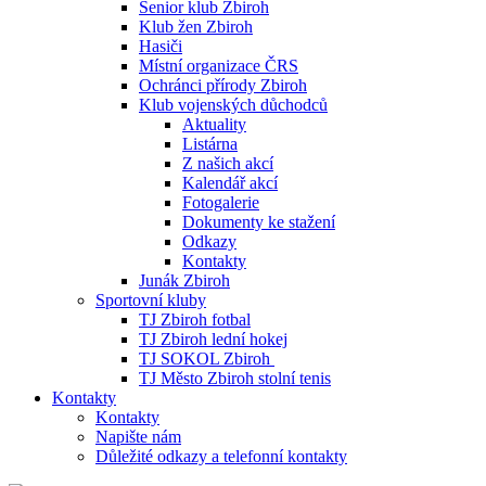
Senior klub Zbiroh
Klub žen Zbiroh
Hasiči
Místní organizace ČRS
Ochránci přírody Zbiroh
Klub vojenských důchodců
Aktuality
Listárna
Z našich akcí
Kalendář akcí
Fotogalerie
Dokumenty ke stažení
Odkazy
Kontakty
Junák Zbiroh
Sportovní kluby
TJ Zbiroh fotbal
TJ Zbiroh lední hokej
TJ SOKOL Zbiroh
TJ Město Zbiroh stolní tenis
Kontakty
Kontakty
Napište nám
Důležité odkazy a telefonní kontakty