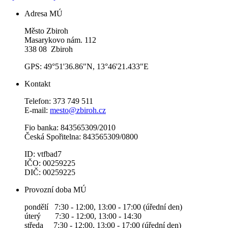
Adresa MÚ
Město Zbiroh
Masarykovo nám. 112
338 08 Zbiroh
GPS: 49°51'36.86"N, 13°46'21.433"E
Kontakt
Telefon: 373 749 511
E-mail:
mesto@zbiroh.cz
Fio banka: 843565309/2010
Česká Spořitelna: 843565309/0800
ID: vtfbad7
IČO: 00259225
DIČ: 00259225
Provozní doba MÚ
pondělí 7:30 - 12:00, 13:00 - 17:00 (úřední den)
úterý 7:30 - 12:00, 13:00 - 14:30
středa 7:30 - 12:00, 13:00 - 17:00 (úřední den)