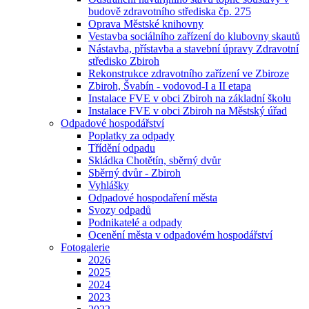
budově zdravotního střediska čp. 275
Oprava Městské knihovny
Vestavba sociálního zařízení do klubovny skautů
Nástavba, přístavba a stavební úpravy Zdravotní
středisko Zbiroh
Rekonstrukce zdravotního zařízení ve Zbiroze
Zbiroh, Švabín - vodovod-I a II etapa
Instalace FVE v obci Zbiroh na základní školu
Instalace FVE v obci Zbiroh na Městský úřad
Odpadové hospodářství
Poplatky za odpady
Třídění odpadu
Skládka Chotětín, sběrný dvůr
Sběrný dvůr - Zbiroh
Vyhlášky
Odpadové hospodaření města
Svozy odpadů
Podnikatelé a odpady
Ocenění města v odpadovém hospodářství
Fotogalerie
2026
2025
2024
2023