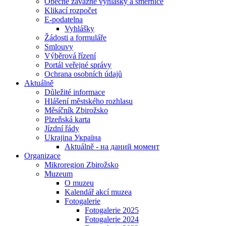
Obecně závazné vyhlášky a směrnice
Klikací rozpočet
E-podatelna
Vyhlášky
Žádosti a formuláře
Smlouvy
Výběrová řízení
Portál veřejné správy
Ochrana osobních údajů
Aktuálně
Důležité informace
Hlášení městského rozhlasu
Měsíčník Zbirožsko
Plzeňská karta
Jízdní řády
Ukrajina Україна
Aktuálně - на даний момент
Organizace
Mikroregion Zbirožsko
Muzeum
O muzeu
Kalendář akcí muzea
Fotogalerie
Fotogalerie 2025
Fotogalerie 2024