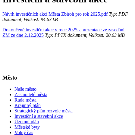
Návrh investičních akcí Města Zbiroh pro rok 2025.pdf
Typ: PDF
dokument, Velikost: 94.63 kB
Dokončené investiční akce v roce 2025 - prezentace ze zasedání
ZM ze dne 2.12.2025
Typ: PPTX dokument, Velikost: 20.63 MB
Město
Naše město
Zastupitelé města
Rada města
Krajinný plán
Strategický plán rozvoje města
Investiční a stavební akce
Územní plán
Městské byty
Volný čas