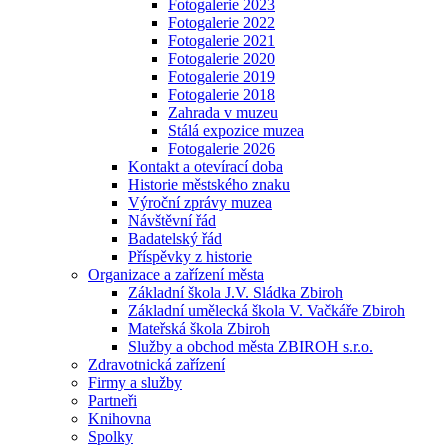
Fotogalerie 2023
Fotogalerie 2022
Fotogalerie 2021
Fotogalerie 2020
Fotogalerie 2019
Fotogalerie 2018
Zahrada v muzeu
Stálá expozice muzea
Fotogalerie 2026
Kontakt a otevírací doba
Historie městského znaku
Výroční zprávy muzea
Návštěvní řád
Badatelský řád
Příspěvky z historie
Organizace a zařízení města
Základní škola J.V. Sládka Zbiroh
Základní umělecká škola V. Vačkáře Zbiroh
Mateřská škola Zbiroh
Služby a obchod města ZBIROH s.r.o.
Zdravotnická zařízení
Firmy a služby
Partneři
Knihovna
Spolky