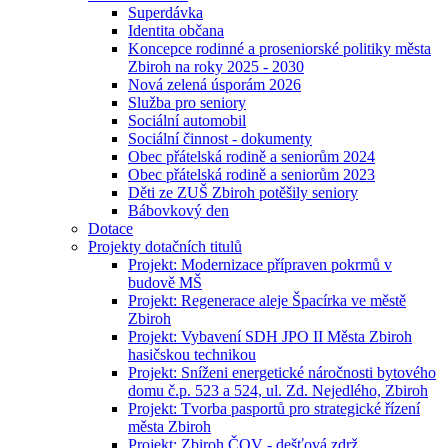
Superdávka
Identita občana
Koncepce rodinné a proseniorské politiky města
Zbiroh na roky 2025 - 2030
Nová zelená úsporám 2026
Služba pro seniory
Sociální automobil
Sociální činnost - dokumenty
Obec přátelská rodině a seniorům 2024
Obec přátelská rodině a seniorům 2023
Děti ze ZUŠ Zbiroh potěšily seniory
Bábovkový den
Dotace
Projekty dotačních titulů
Projekt: Modernizace přípraven pokrmů v
budově MŠ
Projekt: Regenerace aleje Špacírka ve městě
Zbiroh
Projekt: Vybavení SDH JPO II Města Zbiroh
hasičskou technikou
Projekt: Sníženi energetické náročnosti bytového
domu č.p. 523 a 524, ul. Zd. Nejedlého, Zbiroh
Projekt: Tvorba pasportů pro strategické řízení
města Zbiroh
Projekt: Zbiroh ČOV - dešťová zdrž