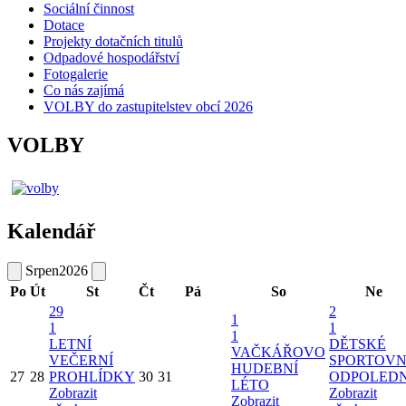
Sociální činnost
Dotace
Projekty dotačních titulů
Odpadové hospodářství
Fotogalerie
Co nás zajímá
VOLBY do zastupitelstev obcí 2026
VOLBY
Kalendář
Srpen
2026
Po
Út
St
Čt
Pá
So
Ne
29
2
1
1
1
1
LETNÍ
DĚTSKÉ
VAČKÁŘOVO
VEČERNÍ
SPORTOVN
HUDEBNÍ
27
28
PROHLÍDKY
30
31
ODPOLED
LÉTO
Zobrazit
Zobrazit
Zobrazit