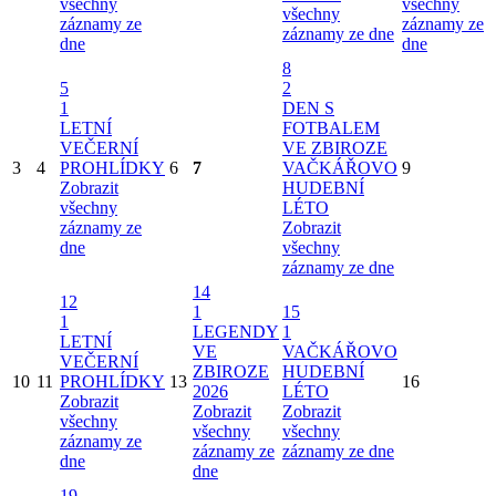
všechny
všechny
všechny
záznamy ze
záznamy ze
záznamy ze dne
dne
dne
8
5
2
1
DEN S
LETNÍ
FOTBALEM
VEČERNÍ
VE ZBIROZE
3
4
PROHLÍDKY
6
7
VAČKÁŘOVO
9
Zobrazit
HUDEBNÍ
všechny
LÉTO
záznamy ze
Zobrazit
dne
všechny
záznamy ze dne
14
12
1
15
1
LEGENDY
1
LETNÍ
VE
VAČKÁŘOVO
VEČERNÍ
ZBIROZE
HUDEBNÍ
10
11
PROHLÍDKY
13
16
2026
LÉTO
Zobrazit
Zobrazit
Zobrazit
všechny
všechny
všechny
záznamy ze
záznamy ze
záznamy ze dne
dne
dne
19