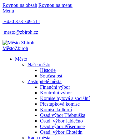
Rovnou na obsah
Rovnou na menu
Menu
+420 373 749 511
mesto@zbiroh.cz
Město
Zbiroh
Město
Naše město
Historie
Současnost
Zastupitelé města
Finanční výbor
Kontrolní výbor
Komise bytová a sociální
Přestupková komise
Komise kulturní
Osad.výbor Třebnuška
Osad. výbor Jablečno
Osad.výbor Přísednice
Osad. výbor Chotětín
Rada města