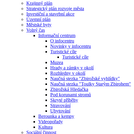
Krajinný plán
Strategický plán rozvoje města
Investiční a stavební akce
Územní plán
Městské byty
Volný čas
Informační centrum
O infocentru
Novinky v infocentru
Turistické cíle
Turistické cíle
Muzea
Hrady a zámky v okolí
Rozhledny v okolí
Naučná stezka "Zbirožské vyhlídky"
Naučná stezka "Toulky Starým Zbirohem"
Zbirožská Hledačka
Pod korunami stromů
Skryté příběhy
Stravování
Ubytování
Berounka a kempy
Videopořady
Kultura
Sociální činnost