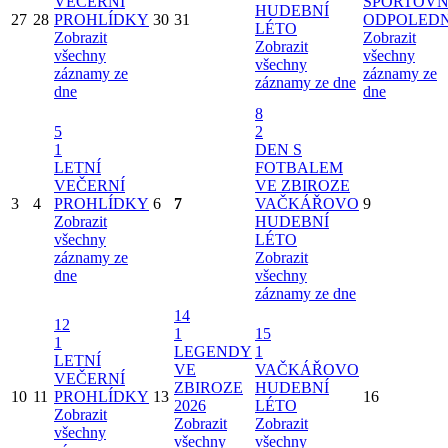
VEČERNÍ
SPORTOVN
HUDEBNÍ
27
28
PROHLÍDKY
30
31
ODPOLED
LÉTO
Zobrazit
Zobrazit
Zobrazit
všechny
všechny
všechny
záznamy ze
záznamy ze
záznamy ze dne
dne
dne
8
5
2
1
DEN S
LETNÍ
FOTBALEM
VEČERNÍ
VE ZBIROZE
3
4
PROHLÍDKY
6
7
VAČKÁŘOVO
9
Zobrazit
HUDEBNÍ
všechny
LÉTO
záznamy ze
Zobrazit
dne
všechny
záznamy ze dne
14
12
1
15
1
LEGENDY
1
LETNÍ
VE
VAČKÁŘOVO
VEČERNÍ
ZBIROZE
HUDEBNÍ
10
11
PROHLÍDKY
13
16
2026
LÉTO
Zobrazit
Zobrazit
Zobrazit
všechny
všechny
všechny