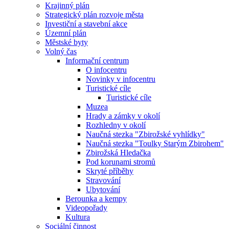
Krajinný plán
Strategický plán rozvoje města
Investiční a stavební akce
Územní plán
Městské byty
Volný čas
Informační centrum
O infocentru
Novinky v infocentru
Turistické cíle
Turistické cíle
Muzea
Hrady a zámky v okolí
Rozhledny v okolí
Naučná stezka "Zbirožské vyhlídky"
Naučná stezka "Toulky Starým Zbirohem"
Zbirožská Hledačka
Pod korunami stromů
Skryté příběhy
Stravování
Ubytování
Berounka a kempy
Videopořady
Kultura
Sociální činnost