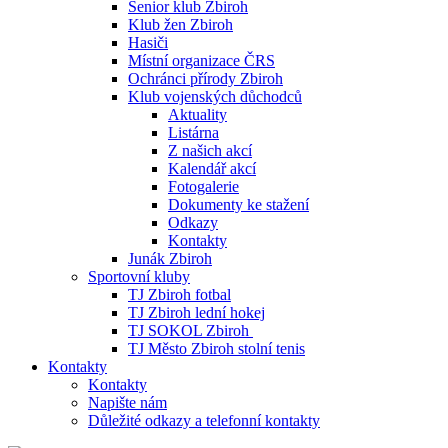
Senior klub Zbiroh
Klub žen Zbiroh
Hasiči
Místní organizace ČRS
Ochránci přírody Zbiroh
Klub vojenských důchodců
Aktuality
Listárna
Z našich akcí
Kalendář akcí
Fotogalerie
Dokumenty ke stažení
Odkazy
Kontakty
Junák Zbiroh
Sportovní kluby
TJ Zbiroh fotbal
TJ Zbiroh lední hokej
TJ SOKOL Zbiroh
TJ Město Zbiroh stolní tenis
Kontakty
Kontakty
Napište nám
Důležité odkazy a telefonní kontakty