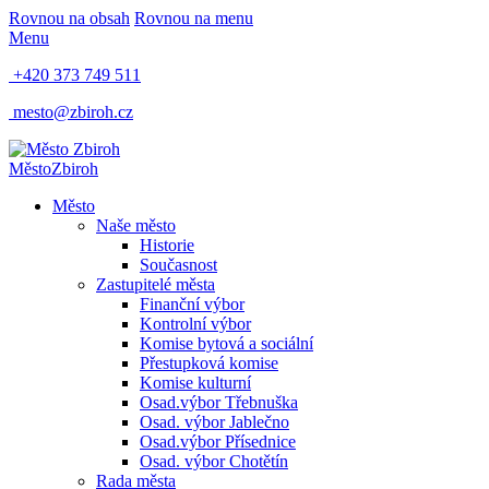
Rovnou na obsah
Rovnou na menu
Menu
+420 373 749 511
mesto@zbiroh.cz
Město
Zbiroh
Město
Naše město
Historie
Současnost
Zastupitelé města
Finanční výbor
Kontrolní výbor
Komise bytová a sociální
Přestupková komise
Komise kulturní
Osad.výbor Třebnuška
Osad. výbor Jablečno
Osad.výbor Přísednice
Osad. výbor Chotětín
Rada města