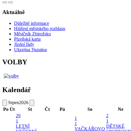
Aktuálně
Důležité informace
Hlášení městského rozhlasu
Měsíčník Zbirožsko
Plzeňská karta
Jízdní řády
Ukrajina Україна
VOLBY
Kalendář
Srpen
2026
Po
Út
St
Čt
Pá
So
Ne
29
2
1
1
1
1
LETNÍ
DĚTSKÉ
VAČKÁŘOVO