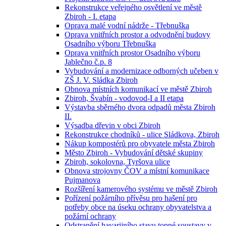
Rekonstrukce veřejného osvětlení ve městě
Zbiroh - I. etapa
Oprava malé vodní nádrže - Třebnuška
Oprava vnitřních prostor a odvodnění budovy
Osadního výboru Třebnuška
Oprava vnitřních prostor Osadního výboru
Jablečno č.p. 8
Vybudování a modernizace odborných učeben v
ZŠ J. V. Sládka Zbiroh
Obnova místních komunikací ve městě Zbiroh
Zbiroh, Švabín - vodovod-I a II etapa
Výstavba sběrného dvora odpadů města Zbiroh
II.
Výsadba dřevin v obci Zbiroh
Rekonstrukce chodníků - ulice Sládkova, Zbiroh
Nákup kompostérů pro obyvatele města Zbiroh
Město Zbiroh - Vybudování dětské skupiny
Zbiroh, sokolovna, Tyršova ulice
Obnova strojovny ČOV a místní komunikace
Pujmanova
Rozšíření kamerového systému ve městě Zbiroh
Pořízení požárního přívěsu pro hašení pro
potřeby obce na úseku ochrany obyvatelstva a
požární ochrany
Odstranění havarijního stavu topné soustavy v