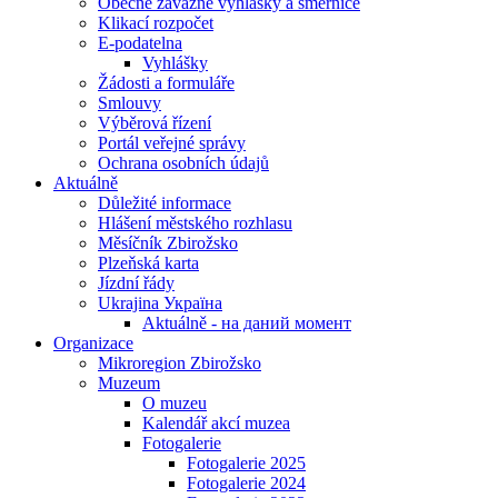
Obecně závazné vyhlášky a směrnice
Klikací rozpočet
E-podatelna
Vyhlášky
Žádosti a formuláře
Smlouvy
Výběrová řízení
Portál veřejné správy
Ochrana osobních údajů
Aktuálně
Důležité informace
Hlášení městského rozhlasu
Měsíčník Zbirožsko
Plzeňská karta
Jízdní řády
Ukrajina Україна
Aktuálně - на даний момент
Organizace
Mikroregion Zbirožsko
Muzeum
O muzeu
Kalendář akcí muzea
Fotogalerie
Fotogalerie 2025
Fotogalerie 2024