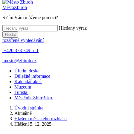
Město
Zbiroh
S čím Vám můžeme pomoci?
Hledaný výraz
Hledat
rozšířené vyhledávání
+420 373 749 511
mesto@zbiroh.cz
Úřední deska
Důležité informace
Kalendář akcí
Muzeum
Turista
Měsíčník Zbirožsko
Úvodní stránka
Aktuálně
Hlášení městského rozhlasu
Hlášení 5. 12. 2025