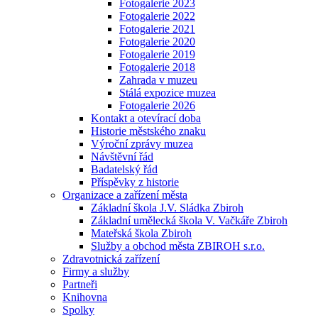
Fotogalerie 2023
Fotogalerie 2022
Fotogalerie 2021
Fotogalerie 2020
Fotogalerie 2019
Fotogalerie 2018
Zahrada v muzeu
Stálá expozice muzea
Fotogalerie 2026
Kontakt a otevírací doba
Historie městského znaku
Výroční zprávy muzea
Návštěvní řád
Badatelský řád
Příspěvky z historie
Organizace a zařízení města
Základní škola J.V. Sládka Zbiroh
Základní umělecká škola V. Vačkáře Zbiroh
Mateřská škola Zbiroh
Služby a obchod města ZBIROH s.r.o.
Zdravotnická zařízení
Firmy a služby
Partneři
Knihovna
Spolky