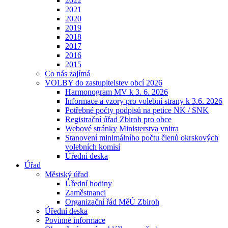
2022
2021
2020
2019
2018
2017
2016
2015
Co nás zajímá
VOLBY do zastupitelstev obcí 2026
Harmonogram MV k 3. 6. 2026
Informace a vzory pro volební strany k 3.6. 2026
Potřebné počty podpisů na petice NK / SNK
Registrační úřad Zbiroh pro obce
Webové stránky Ministerstva vnitra
Stanovení minimálního počtu členů okrskových
volebních komisí
Úřední deska
Úřad
Městský úřad
Úřední hodiny
Zaměstnanci
Organizační řád MěÚ Zbiroh
Úřední deska
Povinné informace