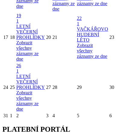
záznamy ze
záznamy ze
záznamy ze dne
dne
dne
19
22
1
1
LETNÍ
VAČKÁŘOVO
VEČERNÍ
HUDEBNÍ
17
18
PROHLÍDKY
20
21
23
LÉTO
Zobrazit
Zobrazit
všechny
všechny
záznamy ze
záznamy ze dne
dne
26
1
LETNÍ
VEČERNÍ
24
25
PROHLÍDKY
27
28
29
30
Zobrazit
všechny
záznamy ze
dne
31
1
2
3
4
5
6
PLATEBNÍ PORTÁL