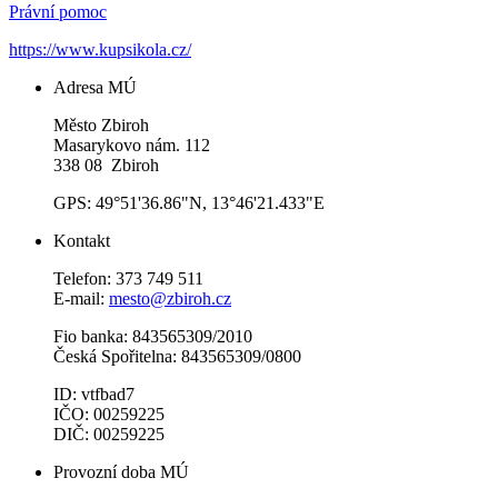
Právní pomoc
https://www.kupsikola.cz/
Adresa MÚ
Město Zbiroh
Masarykovo nám. 112
338 08 Zbiroh
GPS: 49°51'36.86"N, 13°46'21.433"E
Kontakt
Telefon: 373 749 511
E-mail:
mesto@zbiroh.cz
Fio banka: 843565309/2010
Česká Spořitelna: 843565309/0800
ID: vtfbad7
IČO: 00259225
DIČ: 00259225
Provozní doba MÚ