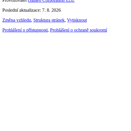
Provozovatel
Galileo Corporation s.r.o.
Poslední aktualizace: 7. 8. 2026
Změna vzhledu
,
Struktura stránek
,
Vytisknout
Prohlášení o přístupnosti
,
Prohlášení o ochraně soukromí