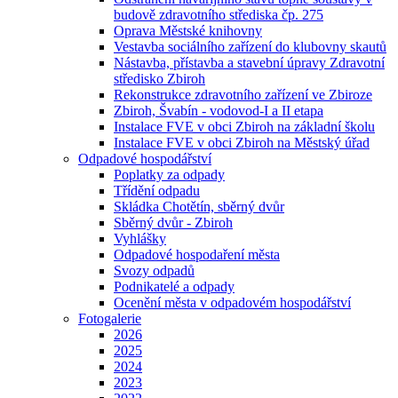
budově zdravotního střediska čp. 275
Oprava Městské knihovny
Vestavba sociálního zařízení do klubovny skautů
Nástavba, přístavba a stavební úpravy Zdravotní
středisko Zbiroh
Rekonstrukce zdravotního zařízení ve Zbiroze
Zbiroh, Švabín - vodovod-I a II etapa
Instalace FVE v obci Zbiroh na základní školu
Instalace FVE v obci Zbiroh na Městský úřad
Odpadové hospodářství
Poplatky za odpady
Třídění odpadu
Skládka Chotětín, sběrný dvůr
Sběrný dvůr - Zbiroh
Vyhlášky
Odpadové hospodaření města
Svozy odpadů
Podnikatelé a odpady
Ocenění města v odpadovém hospodářství
Fotogalerie
2026
2025
2024
2023