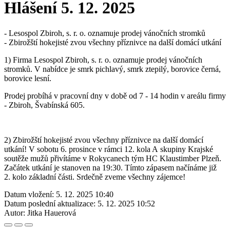
Hlášení 5. 12. 2025
- Lesospol Zbiroh, s. r. o. oznamuje prodej vánočních stromků
- Zbirožští hokejisté zvou všechny příznivce na další domácí utkání
1) Firma Lesospol Zbiroh, s. r. o. oznamuje prodej vánočních
stromků. V nabídce je smrk pichlavý, smrk ztepilý, borovice černá,
borovice lesní.
Prodej probíhá v pracovní dny v době od 7 - 14 hodin v areálu firmy
- Zbiroh, Švabínská 605.
2) Zbirožští hokejisté zvou všechny příznivce na další domácí
utkání! V sobotu 6. prosince v rámci 12. kola A skupiny Krajské
soutěže mužů přivítáme v Rokycanech tým HC Klaustimber Plzeň.
Začátek utkání je stanoven na 19:30. Tímto zápasem načínáme již
2. kolo základní části. Srdečně zveme všechny zájemce!
Datum vložení:
5. 12. 2025 10:40
Datum poslední aktualizace:
5. 12. 2025 10:52
Autor:
Jitka Hauerová