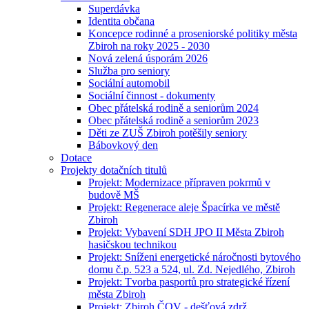
Superdávka
Identita občana
Koncepce rodinné a proseniorské politiky města
Zbiroh na roky 2025 - 2030
Nová zelená úsporám 2026
Služba pro seniory
Sociální automobil
Sociální činnost - dokumenty
Obec přátelská rodině a seniorům 2024
Obec přátelská rodině a seniorům 2023
Děti ze ZUŠ Zbiroh potěšily seniory
Bábovkový den
Dotace
Projekty dotačních titulů
Projekt: Modernizace přípraven pokrmů v
budově MŠ
Projekt: Regenerace aleje Špacírka ve městě
Zbiroh
Projekt: Vybavení SDH JPO II Města Zbiroh
hasičskou technikou
Projekt: Sníženi energetické náročnosti bytového
domu č.p. 523 a 524, ul. Zd. Nejedlého, Zbiroh
Projekt: Tvorba pasportů pro strategické řízení
města Zbiroh
Projekt: Zbiroh ČOV - dešťová zdrž