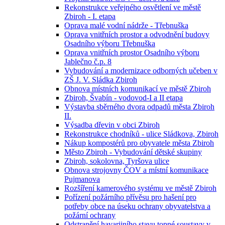
Rekonstrukce veřejného osvětlení ve městě
Zbiroh - I. etapa
Oprava malé vodní nádrže - Třebnuška
Oprava vnitřních prostor a odvodnění budovy
Osadního výboru Třebnuška
Oprava vnitřních prostor Osadního výboru
Jablečno č.p. 8
Vybudování a modernizace odborných učeben v
ZŠ J. V. Sládka Zbiroh
Obnova místních komunikací ve městě Zbiroh
Zbiroh, Švabín - vodovod-I a II etapa
Výstavba sběrného dvora odpadů města Zbiroh
II.
Výsadba dřevin v obci Zbiroh
Rekonstrukce chodníků - ulice Sládkova, Zbiroh
Nákup kompostérů pro obyvatele města Zbiroh
Město Zbiroh - Vybudování dětské skupiny
Zbiroh, sokolovna, Tyršova ulice
Obnova strojovny ČOV a místní komunikace
Pujmanova
Rozšíření kamerového systému ve městě Zbiroh
Pořízení požárního přívěsu pro hašení pro
potřeby obce na úseku ochrany obyvatelstva a
požární ochrany
Odstranění havarijního stavu topné soustavy v