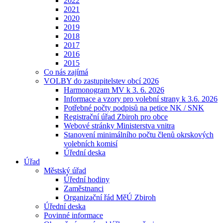
2022
2021
2020
2019
2018
2017
2016
2015
Co nás zajímá
VOLBY do zastupitelstev obcí 2026
Harmonogram MV k 3. 6. 2026
Informace a vzory pro volební strany k 3.6. 2026
Potřebné počty podpisů na petice NK / SNK
Registrační úřad Zbiroh pro obce
Webové stránky Ministerstva vnitra
Stanovení minimálního počtu členů okrskových
volebních komisí
Úřední deska
Úřad
Městský úřad
Úřední hodiny
Zaměstnanci
Organizační řád MěÚ Zbiroh
Úřední deska
Povinné informace