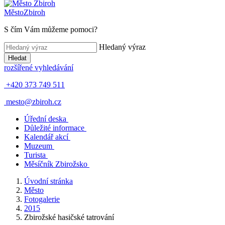
Město
Zbiroh
S čím Vám můžeme pomoci?
Hledaný výraz
Hledat
rozšířené vyhledávání
+420 373 749 511
mesto@zbiroh.cz
Úřední deska
Důležité informace
Kalendář akcí
Muzeum
Turista
Měsíčník Zbirožsko
Úvodní stránka
Město
Fotogalerie
2015
Zbirožské hasičské tatrování