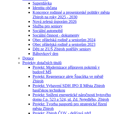
Superdávka
Identita občana
Koncepce rodinné a proseniorské politiky města
Zbiroh na roky 2025 - 2030
Nová zelená úsporám 2026
Služba pro seniory
Sociální automobil
Sociální činnost - dokumenty
Obec přátelská rodině a seniorům 2024
Obec přátelská rodině a seniorům 2023
Děti ze ZUŠ Zbiroh potěšily seniory
Bábovkový den
Dotace
Projekty dotačních titulů
Projekt: Modernizace přípraven pokrmů v
budově MŠ
Projekt: Regenerace aleje Špacírka ve městě
Zbiroh
Projekt: Vybavení SDH JPO II Města Zbiroh
hasičskou technikou
Projekt: Sníženi energetické náročnosti bytového
domu č.p. 523 a 524, ul. Zd. Nejedlého, Zbiroh
Projekt: Tvorba pasportů pro strategické řízení
města Zbiroh
Projekt: Zbiroh ČOV - dešťová zdrž