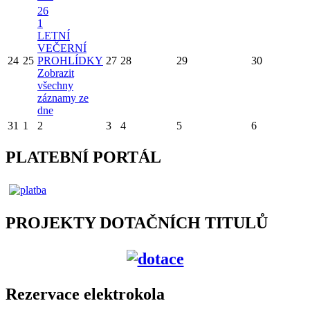
26
1
LETNÍ
VEČERNÍ
24
25
PROHLÍDKY
27
28
29
30
Zobrazit
všechny
záznamy ze
dne
31
1
2
3
4
5
6
PLATEBNÍ PORTÁL
PROJEKTY DOTAČNÍCH TITULŮ
Rezervace elektrokola