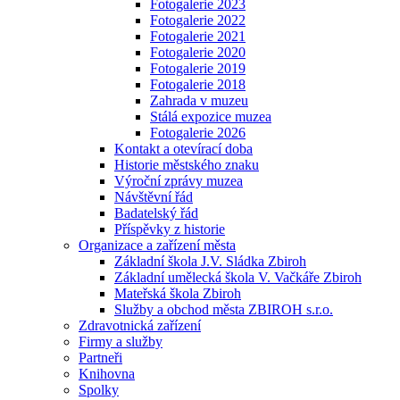
Fotogalerie 2023
Fotogalerie 2022
Fotogalerie 2021
Fotogalerie 2020
Fotogalerie 2019
Fotogalerie 2018
Zahrada v muzeu
Stálá expozice muzea
Fotogalerie 2026
Kontakt a otevírací doba
Historie městského znaku
Výroční zprávy muzea
Návštěvní řád
Badatelský řád
Příspěvky z historie
Organizace a zařízení města
Základní škola J.V. Sládka Zbiroh
Základní umělecká škola V. Vačkáře Zbiroh
Mateřská škola Zbiroh
Služby a obchod města ZBIROH s.r.o.
Zdravotnická zařízení
Firmy a služby
Partneři
Knihovna
Spolky