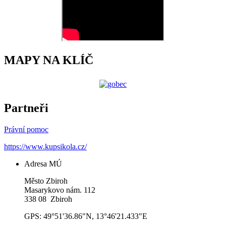
MAPY NA KLÍČ
Partneři
Právní pomoc
https://www.kupsikola.cz/
Adresa MÚ
Město Zbiroh
Masarykovo nám. 112
338 08 Zbiroh
GPS: 49°51'36.86"N, 13°46'21.433"E