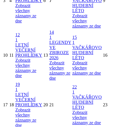
3
4
PROHLÍDKY
6
7
VAČKÁŘOVO
9
Zobrazit
HUDEBNÍ
všechny
LÉTO
záznamy ze
Zobrazit
dne
všechny
záznamy ze dne
14
12
1
15
1
LEGENDY
1
LETNÍ
VE
VAČKÁŘOVO
VEČERNÍ
ZBIROZE
HUDEBNÍ
10
11
PROHLÍDKY
13
16
2026
LÉTO
Zobrazit
Zobrazit
Zobrazit
všechny
všechny
všechny
záznamy ze
záznamy ze
záznamy ze dne
dne
dne
19
22
1
1
LETNÍ
VAČKÁŘOVO
VEČERNÍ
HUDEBNÍ
17
18
PROHLÍDKY
20
21
23
LÉTO
Zobrazit
Zobrazit
všechny
všechny
záznamy ze
záznamy ze dne
dne