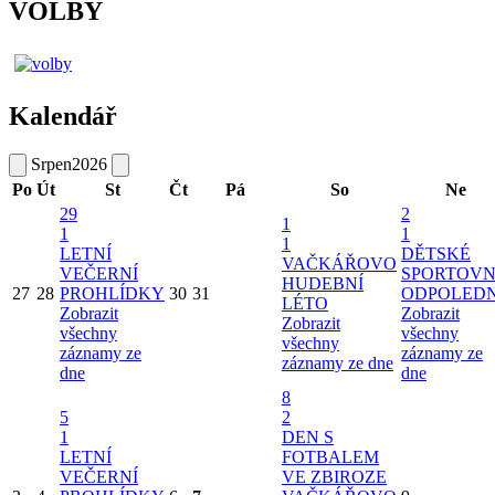
VOLBY
Kalendář
Srpen
2026
Po
Út
St
Čt
Pá
So
Ne
29
2
1
1
1
1
LETNÍ
DĚTSKÉ
VAČKÁŘOVO
VEČERNÍ
SPORTOVN
HUDEBNÍ
27
28
PROHLÍDKY
30
31
ODPOLED
LÉTO
Zobrazit
Zobrazit
Zobrazit
všechny
všechny
všechny
záznamy ze
záznamy ze
záznamy ze dne
dne
dne
8
5
2
1
DEN S
LETNÍ
FOTBALEM
VEČERNÍ
VE ZBIROZE