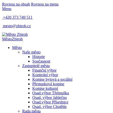
Rovnou na obsah
Rovnou na menu
Menu
+420 373 749 511
mesto@zbiroh.cz
Město
Zbiroh
Město
Naše město
Historie
Současnost
Zastupitelé města
Finanční výbor
Kontrolní výbor
Komise bytová a sociální
Přestupková komise
Komise kulturní
Osad.výbor Třebnuška
Osad. výbor Jablečno
Osad.výbor Přísednice
Osad. výbor Chotětín
Rada města