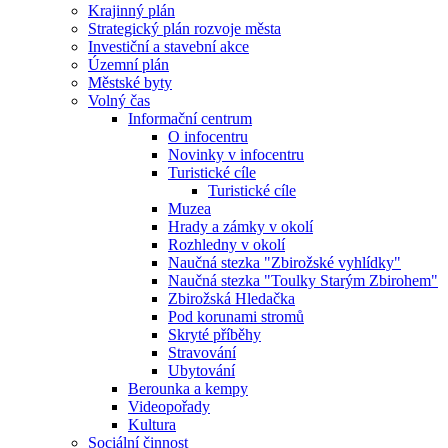
Krajinný plán
Strategický plán rozvoje města
Investiční a stavební akce
Územní plán
Městské byty
Volný čas
Informační centrum
O infocentru
Novinky v infocentru
Turistické cíle
Turistické cíle
Muzea
Hrady a zámky v okolí
Rozhledny v okolí
Naučná stezka "Zbirožské vyhlídky"
Naučná stezka "Toulky Starým Zbirohem"
Zbirožská Hledačka
Pod korunami stromů
Skryté příběhy
Stravování
Ubytování
Berounka a kempy
Videopořady
Kultura
Sociální činnost