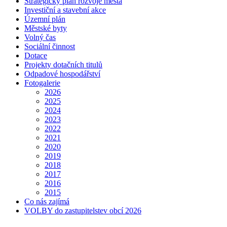
Strategický plán rozvoje města
Investiční a stavební akce
Územní plán
Městské byty
Volný čas
Sociální činnost
Dotace
Projekty dotačních titulů
Odpadové hospodářství
Fotogalerie
2026
2025
2024
2023
2022
2021
2020
2019
2018
2017
2016
2015
Co nás zajímá
VOLBY do zastupitelstev obcí 2026