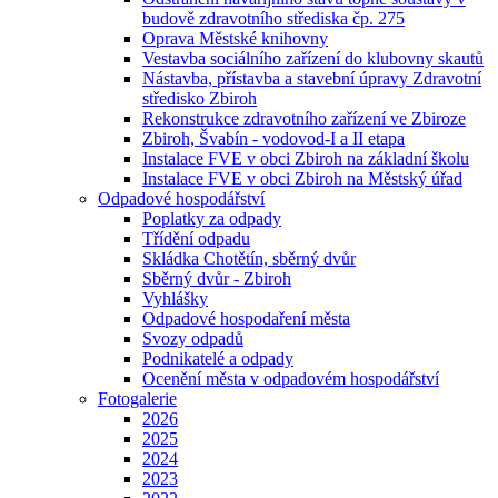
budově zdravotního střediska čp. 275
Oprava Městské knihovny
Vestavba sociálního zařízení do klubovny skautů
Nástavba, přístavba a stavební úpravy Zdravotní
středisko Zbiroh
Rekonstrukce zdravotního zařízení ve Zbiroze
Zbiroh, Švabín - vodovod-I a II etapa
Instalace FVE v obci Zbiroh na základní školu
Instalace FVE v obci Zbiroh na Městský úřad
Odpadové hospodářství
Poplatky za odpady
Třídění odpadu
Skládka Chotětín, sběrný dvůr
Sběrný dvůr - Zbiroh
Vyhlášky
Odpadové hospodaření města
Svozy odpadů
Podnikatelé a odpady
Ocenění města v odpadovém hospodářství
Fotogalerie
2026
2025
2024
2023