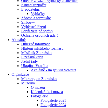
Obecně závazné vyhlášky a směrnice
Klikací rozpočet
E-podatelna
Vyhlášky
Žádosti a formuláře
Smlouvy
Výběrová řízení
Portál veřejné správy
Ochrana osobních údajů
Aktuálně
Důležité informace
Hlášení městského rozhlasu
Měsíčník Zbirožsko
Plzeňská karta
Jízdní řády
Ukrajina Україна
Aktuálně - на даний момент
Organizace
Mikroregion Zbirožsko
Muzeum
O muzeu
Kalendář akcí muzea
Fotogalerie
Fotogalerie 2025
Fotogalerie 2024