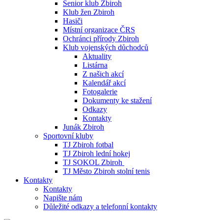
Senior klub Zbiroh
Klub žen Zbiroh
Hasiči
Místní organizace ČRS
Ochránci přírody Zbiroh
Klub vojenských důchodců
Aktuality
Listárna
Z našich akcí
Kalendář akcí
Fotogalerie
Dokumenty ke stažení
Odkazy
Kontakty
Junák Zbiroh
Sportovní kluby
TJ Zbiroh fotbal
TJ Zbiroh lední hokej
TJ SOKOL Zbiroh
TJ Město Zbiroh stolní tenis
Kontakty
Kontakty
Napište nám
Důležité odkazy a telefonní kontakty