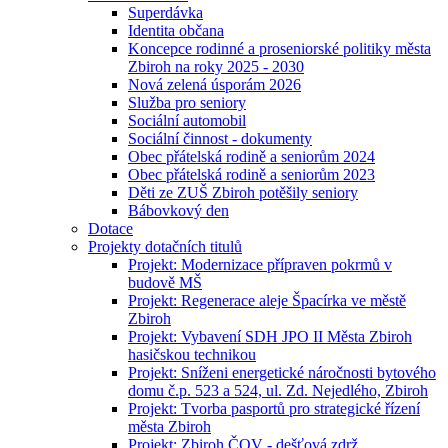
Superdávka
Identita občana
Koncepce rodinné a proseniorské politiky města
Zbiroh na roky 2025 - 2030
Nová zelená úsporám 2026
Služba pro seniory
Sociální automobil
Sociální činnost - dokumenty
Obec přátelská rodině a seniorům 2024
Obec přátelská rodině a seniorům 2023
Děti ze ZUŠ Zbiroh potěšily seniory
Bábovkový den
Dotace
Projekty dotačních titulů
Projekt: Modernizace přípraven pokrmů v
budově MŠ
Projekt: Regenerace aleje Špacírka ve městě
Zbiroh
Projekt: Vybavení SDH JPO II Města Zbiroh
hasičskou technikou
Projekt: Sníženi energetické náročnosti bytového
domu č.p. 523 a 524, ul. Zd. Nejedlého, Zbiroh
Projekt: Tvorba pasportů pro strategické řízení
města Zbiroh
Projekt: Zbiroh ČOV - dešťová zdrž