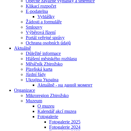
Obecně závazné vyhlášky a směrnice
Klikací rozpočet
E-podatelna
Vyhlášky
Žádosti a formuláře
Smlouvy
Výběrová řízení
Portál veřejné správy
Ochrana osobních údajů
Aktuálně
Důležité informace
Hlášení městského rozhlasu
Měsíčník Zbirožsko
Plzeňská karta
Jízdní řády
Ukrajina Україна
Aktuálně - на даний момент
Organizace
Mikroregion Zbirožsko
Muzeum
O muzeu
Kalendář akcí muzea
Fotogalerie
Fotogalerie 2025
Fotogalerie 2024