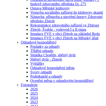
budově zdravotního střediska čp. 275
Oprava Městské knihovny
Vestavba sociálního zařízení do klubovny skautů
Nástavba, přístavba a stavební úpravy Zdravotní
středisko Zbiroh
Rekonstrukce zdravotního zařízení ve Zbiroze
Zbiroh, Švabín - vodovod-I a II etapa
Instalace FVE v obci Zbiroh na základní školu
Instalace FVE v obci Zbiroh na Městský úřad
Odpadové hospodářství
Poplatky za odpady
Třídění odpadu
Skládka Chotětín, sběrný dvůr
Sběrný dvůr - Zbiroh
Vyhlášky
Odpadové hospodaření města
Svozy odpadů
Podnikatelé a odpady
Ocenění města v odpadovém hospodářství
Fotogalerie
2026
2025
2024
2023