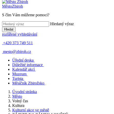
Město
Zbiroh
S čím Vám můžeme pomoci?
Hledaný výraz
Hledat
rozšířené vyhledávání
+420 373 749 511
mesto@zbiroh.cz
Úřední deska
Důležité informace
Kalendář akcí
Muzeum
Turista
Měsíčník Zbirožsko
Úvodní stránka
Město
Volný čas
Kultura
Kulturní akce ve městě