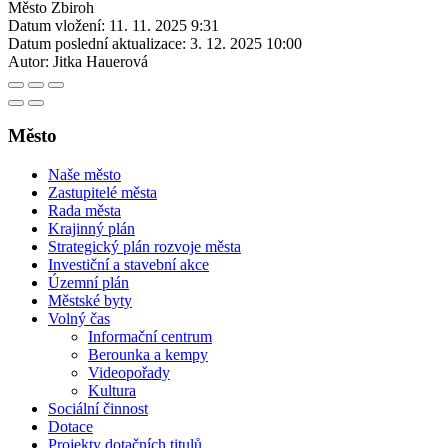
Město Zbiroh
Datum vložení:
11. 11. 2025 9:31
Datum poslední aktualizace:
3. 12. 2025 10:00
Autor:
Jitka Hauerová
Město
Naše město
Zastupitelé města
Rada města
Krajinný plán
Strategický plán rozvoje města
Investiční a stavební akce
Územní plán
Městské byty
Volný čas
Informační centrum
Berounka a kempy
Videopořady
Kultura
Sociální činnost
Dotace
Projekty dotačních titulů