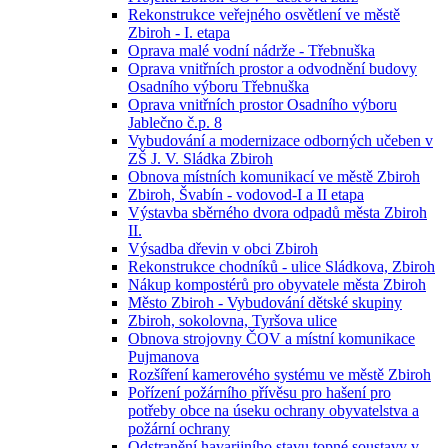
Rekonstrukce veřejného osvětlení ve městě
Zbiroh - I. etapa
Oprava malé vodní nádrže - Třebnuška
Oprava vnitřních prostor a odvodnění budovy
Osadního výboru Třebnuška
Oprava vnitřních prostor Osadního výboru
Jablečno č.p. 8
Vybudování a modernizace odborných učeben v
ZŠ J. V. Sládka Zbiroh
Obnova místních komunikací ve městě Zbiroh
Zbiroh, Švabín - vodovod-I a II etapa
Výstavba sběrného dvora odpadů města Zbiroh
II.
Výsadba dřevin v obci Zbiroh
Rekonstrukce chodníků - ulice Sládkova, Zbiroh
Nákup kompostérů pro obyvatele města Zbiroh
Město Zbiroh - Vybudování dětské skupiny
Zbiroh, sokolovna, Tyršova ulice
Obnova strojovny ČOV a místní komunikace
Pujmanova
Rozšíření kamerového systému ve městě Zbiroh
Pořízení požárního přívěsu pro hašení pro
potřeby obce na úseku ochrany obyvatelstva a
požární ochrany
Odstranění havarijního stavu topné soustavy v