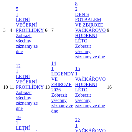
8
5
2
1
DEN S
LETNÍ
FOTBALEM
VEČERNÍ
VE ZBIROZE
3
4
PROHLÍDKY
6
7
VAČKÁŘOVO
9
Zobrazit
HUDEBNÍ
všechny
LÉTO
záznamy ze
Zobrazit
dne
všechny
záznamy ze dne
14
12
1
15
1
LEGENDY
1
LETNÍ
VE
VAČKÁŘOVO
VEČERNÍ
ZBIROZE
HUDEBNÍ
10
11
PROHLÍDKY
13
16
2026
LÉTO
Zobrazit
Zobrazit
Zobrazit
všechny
všechny
všechny
záznamy ze
záznamy ze
záznamy ze dne
dne
dne
19
22
1
1
LETNÍ
VAČKÁŘOVO