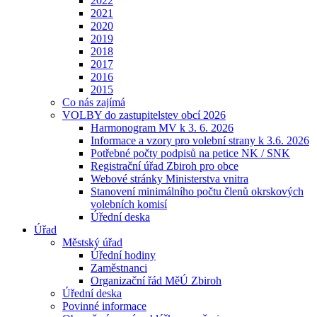
2022
2021
2020
2019
2018
2017
2016
2015
Co nás zajímá
VOLBY do zastupitelstev obcí 2026
Harmonogram MV k 3. 6. 2026
Informace a vzory pro volební strany k 3.6. 2026
Potřebné počty podpisů na petice NK / SNK
Registrační úřad Zbiroh pro obce
Webové stránky Ministerstva vnitra
Stanovení minimálního počtu členů okrskových
volebních komisí
Úřední deska
Úřad
Městský úřad
Úřední hodiny
Zaměstnanci
Organizační řád MěÚ Zbiroh
Úřední deska
Povinné informace