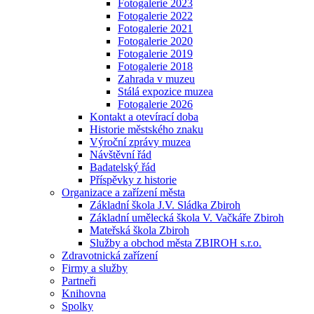
Fotogalerie 2023
Fotogalerie 2022
Fotogalerie 2021
Fotogalerie 2020
Fotogalerie 2019
Fotogalerie 2018
Zahrada v muzeu
Stálá expozice muzea
Fotogalerie 2026
Kontakt a otevírací doba
Historie městského znaku
Výroční zprávy muzea
Návštěvní řád
Badatelský řád
Příspěvky z historie
Organizace a zařízení města
Základní škola J.V. Sládka Zbiroh
Základní umělecká škola V. Vačkáře Zbiroh
Mateřská škola Zbiroh
Služby a obchod města ZBIROH s.r.o.
Zdravotnická zařízení
Firmy a služby
Partneři
Knihovna
Spolky