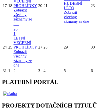
VEČERNÍ
HUDEBNÍ
17
18
PROHLÍDKY
20
21
23
LÉTO
Zobrazit
Zobrazit
všechny
všechny
záznamy ze
záznamy ze dne
dne
26
1
LETNÍ
VEČERNÍ
24
25
PROHLÍDKY
27
28
29
30
Zobrazit
všechny
záznamy ze
dne
31
1
2
3
4
5
6
PLATEBNÍ PORTÁL
PROJEKTY DOTAČNÍCH TITULŮ