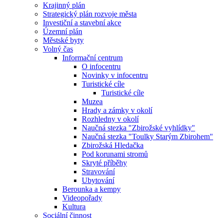
Krajinný plán
Strategický plán rozvoje města
Investiční a stavební akce
Územní plán
Městské byty
Volný čas
Informační centrum
O infocentru
Novinky v infocentru
Turistické cíle
Turistické cíle
Muzea
Hrady a zámky v okolí
Rozhledny v okolí
Naučná stezka "Zbirožské vyhlídky"
Naučná stezka "Toulky Starým Zbirohem"
Zbirožská Hledačka
Pod korunami stromů
Skryté příběhy
Stravování
Ubytování
Berounka a kempy
Videopořady
Kultura
Sociální činnost