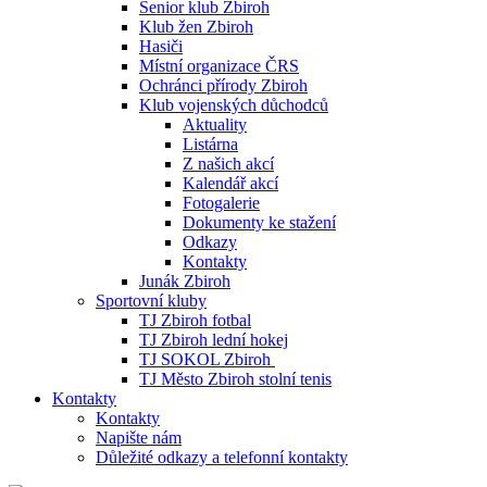
Senior klub Zbiroh
Klub žen Zbiroh
Hasiči
Místní organizace ČRS
Ochránci přírody Zbiroh
Klub vojenských důchodců
Aktuality
Listárna
Z našich akcí
Kalendář akcí
Fotogalerie
Dokumenty ke stažení
Odkazy
Kontakty
Junák Zbiroh
Sportovní kluby
TJ Zbiroh fotbal
TJ Zbiroh lední hokej
TJ SOKOL Zbiroh
TJ Město Zbiroh stolní tenis
Kontakty
Kontakty
Napište nám
Důležité odkazy a telefonní kontakty