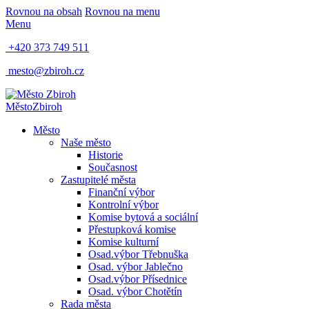
Rovnou na obsah
Rovnou na menu
Menu
+420 373 749 511
mesto@zbiroh.cz
Město
Zbiroh
Město
Naše město
Historie
Současnost
Zastupitelé města
Finanční výbor
Kontrolní výbor
Komise bytová a sociální
Přestupková komise
Komise kulturní
Osad.výbor Třebnuška
Osad. výbor Jablečno
Osad.výbor Přísednice
Osad. výbor Chotětín
Rada města