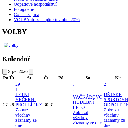
Odpadové hospodářství
Fotogalerie
Co nás zajímá
VOLBY do zastupitelstev obcí 2026
VOLBY
Kalendář
Srpen
2026
Po
Út
St
Čt
Pá
So
Ne
29
2
1
1
1
1
LETNÍ
DĚTSKÉ
VAČKÁŘOVO
VEČERNÍ
SPORTOVN
HUDEBNÍ
27
28
PROHLÍDKY
30
31
ODPOLED
LÉTO
Zobrazit
Zobrazit
Zobrazit
všechny
všechny
všechny
záznamy ze
záznamy ze
záznamy ze dne
dne
dne