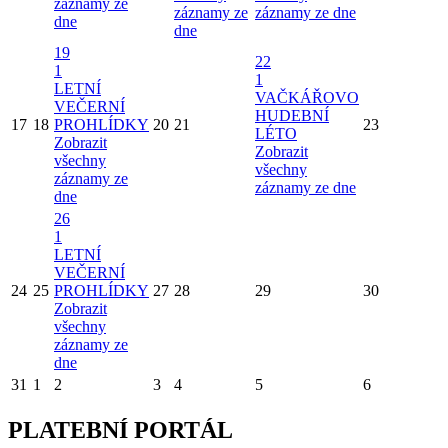
záznamy ze
záznamy ze
záznamy ze dne
dne
dne
19
22
1
1
LETNÍ
VAČKÁŘOVO
VEČERNÍ
HUDEBNÍ
17
18
PROHLÍDKY
20
21
23
LÉTO
Zobrazit
Zobrazit
všechny
všechny
záznamy ze
záznamy ze dne
dne
26
1
LETNÍ
VEČERNÍ
24
25
PROHLÍDKY
27
28
29
30
Zobrazit
všechny
záznamy ze
dne
31
1
2
3
4
5
6
PLATEBNÍ PORTÁL