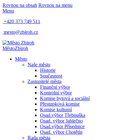
Rovnou na obsah
Rovnou na menu
Menu
+420 373 749 511
mesto@zbiroh.cz
Město
Zbiroh
Město
Naše město
Historie
Současnost
Zastupitelé města
Finanční výbor
Kontrolní výbor
Komise bytová a sociální
Přestupková komise
Komise kulturní
Osad.výbor Třebnuška
Osad. výbor Jablečno
Osad.výbor Přísednice
Osad. výbor Chotětín
Rada města