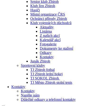
Senior klub Zbiroh
Klub žen Zbiroh
Hasiči
Místní organizace ČRS
Ochránci přírody Zbiroh
Klub vojenských důchodců
Aktuality
Listárna
Z našich akcí
Kalendář akcí
Fotogalerie
Dokumenty ke stažení
Odkazy
Kontakty
Junák Zbiroh
Sportovní kluby
TJ Zbiroh fotbal
TJ Zbiroh lední hokej
TJ SOKOL Zbiroh
TJ Město Zbiroh stolní tenis
Kontakty
Kontakty
Napište nám
Důležité odkazy a telefonní kontakty