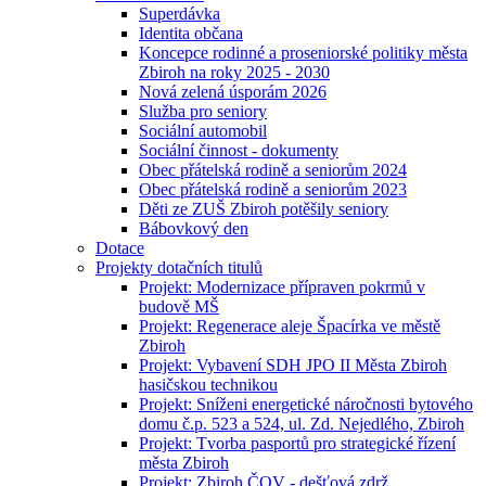
Superdávka
Identita občana
Koncepce rodinné a proseniorské politiky města
Zbiroh na roky 2025 - 2030
Nová zelená úsporám 2026
Služba pro seniory
Sociální automobil
Sociální činnost - dokumenty
Obec přátelská rodině a seniorům 2024
Obec přátelská rodině a seniorům 2023
Děti ze ZUŠ Zbiroh potěšily seniory
Bábovkový den
Dotace
Projekty dotačních titulů
Projekt: Modernizace přípraven pokrmů v
budově MŠ
Projekt: Regenerace aleje Špacírka ve městě
Zbiroh
Projekt: Vybavení SDH JPO II Města Zbiroh
hasičskou technikou
Projekt: Sníženi energetické náročnosti bytového
domu č.p. 523 a 524, ul. Zd. Nejedlého, Zbiroh
Projekt: Tvorba pasportů pro strategické řízení
města Zbiroh
Projekt: Zbiroh ČOV - dešťová zdrž