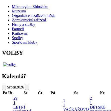
Mikroregion Zbirožsko
Muzeum
Organizace a zařízení města
Zdravotnická zařízení
Firmy a služby
Partneři
Knihovna
Spolky
Sportovní kluby
VOLBY
Kalendář
Srpen
2026
Po
Út
St
Čt
Pá
So
Ne
29
2
1
1
1
1
LETNÍ
DĚTSKÉ
VAČKÁŘOVO