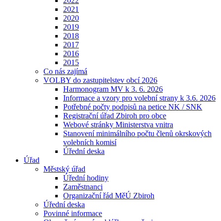
2022
2021
2020
2019
2018
2017
2016
2015
Co nás zajímá
VOLBY do zastupitelstev obcí 2026
Harmonogram MV k 3. 6. 2026
Informace a vzory pro volební strany k 3.6. 2026
Potřebné počty podpisů na petice NK / SNK
Registrační úřad Zbiroh pro obce
Webové stránky Ministerstva vnitra
Stanovení minimálního počtu členů okrskových
volebních komisí
Úřední deska
Úřad
Městský úřad
Úřední hodiny
Zaměstnanci
Organizační řád MěÚ Zbiroh
Úřední deska
Povinné informace