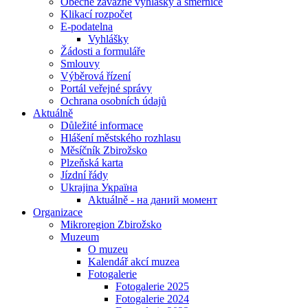
Obecně závazné vyhlášky a směrnice
Klikací rozpočet
E-podatelna
Vyhlášky
Žádosti a formuláře
Smlouvy
Výběrová řízení
Portál veřejné správy
Ochrana osobních údajů
Aktuálně
Důležité informace
Hlášení městského rozhlasu
Měsíčník Zbirožsko
Plzeňská karta
Jízdní řády
Ukrajina Україна
Aktuálně - на даний момент
Organizace
Mikroregion Zbirožsko
Muzeum
O muzeu
Kalendář akcí muzea
Fotogalerie
Fotogalerie 2025
Fotogalerie 2024