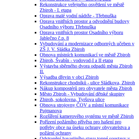
Rekonstrukce veřejného osvětlení ve městě
Zbiroh - I. etapa
Oprava malé vodní nádrže - Třebnuška
Oprava vnitřních prostor a odvodnění budovy
Osadního výboru Třebnuška
Oprava vnitřních prostor Osadního výboru
Jablečno č.p. 8
Vybudování a modernizace odborných učeben v
ZŠ J. V. Sládka Zbiroh
Obnova místních komunikací ve městě Zbiroh
Zbiroh, Švabín - vodovod-I a II etapa
Výstavba sběrného dvora odpadů města Zbiroh
II.
Výsadba dřevin v obci Zbiroh
Rekonstrukce chodníků - ulice Sládkova, Zbiroh
Nákup kompostérů pro obyvatele města Zbiroh
Město Zbiroh - Vybudování dětské skupiny
Zbiroh, sokolovna, Tyršova ulice
Obnova strojovny ČOV a místní komunikace
Pujmanova
Rozšíření kamerového systému ve městě Zbiroh
Pořízení požárního přívěsu pro hašení pro
potřeby obce na úseku ochrany obyvatelstva a
požární ochrany
Odstranění havarijního stavu topné soustavy v