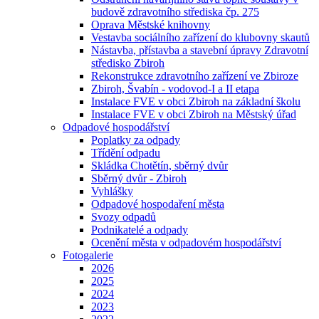
budově zdravotního střediska čp. 275
Oprava Městské knihovny
Vestavba sociálního zařízení do klubovny skautů
Nástavba, přístavba a stavební úpravy Zdravotní
středisko Zbiroh
Rekonstrukce zdravotního zařízení ve Zbiroze
Zbiroh, Švabín - vodovod-I a II etapa
Instalace FVE v obci Zbiroh na základní školu
Instalace FVE v obci Zbiroh na Městský úřad
Odpadové hospodářství
Poplatky za odpady
Třídění odpadu
Skládka Chotětín, sběrný dvůr
Sběrný dvůr - Zbiroh
Vyhlášky
Odpadové hospodaření města
Svozy odpadů
Podnikatelé a odpady
Ocenění města v odpadovém hospodářství
Fotogalerie
2026
2025
2024
2023