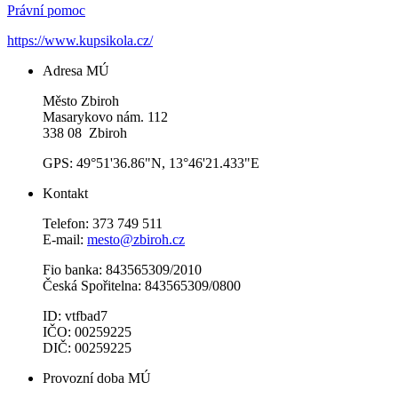
Právní pomoc
https://www.kupsikola.cz/
Adresa MÚ
Město Zbiroh
Masarykovo nám. 112
338 08 Zbiroh
GPS: 49°51'36.86"N, 13°46'21.433"E
Kontakt
Telefon: 373 749 511
E-mail:
mesto@zbiroh.cz
Fio banka: 843565309/2010
Česká Spořitelna: 843565309/0800
ID: vtfbad7
IČO: 00259225
DIČ: 00259225
Provozní doba MÚ