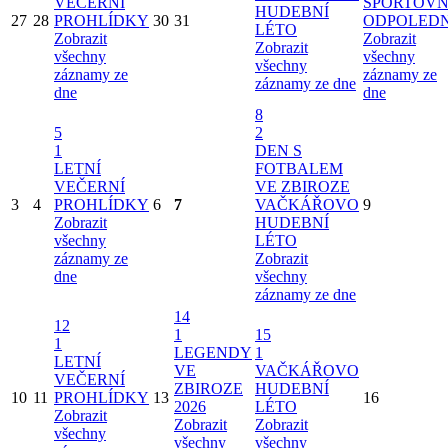
VEČERNÍ
SPORTOVN
HUDEBNÍ
27
28
PROHLÍDKY
30
31
ODPOLED
LÉTO
Zobrazit
Zobrazit
Zobrazit
všechny
všechny
všechny
záznamy ze
záznamy ze
záznamy ze dne
dne
dne
8
5
2
1
DEN S
LETNÍ
FOTBALEM
VEČERNÍ
VE ZBIROZE
3
4
PROHLÍDKY
6
7
VAČKÁŘOVO
9
Zobrazit
HUDEBNÍ
všechny
LÉTO
záznamy ze
Zobrazit
dne
všechny
záznamy ze dne
14
12
1
15
1
LEGENDY
1
LETNÍ
VE
VAČKÁŘOVO
VEČERNÍ
ZBIROZE
HUDEBNÍ
10
11
PROHLÍDKY
13
16
2026
LÉTO
Zobrazit
Zobrazit
Zobrazit
všechny
všechny
všechny