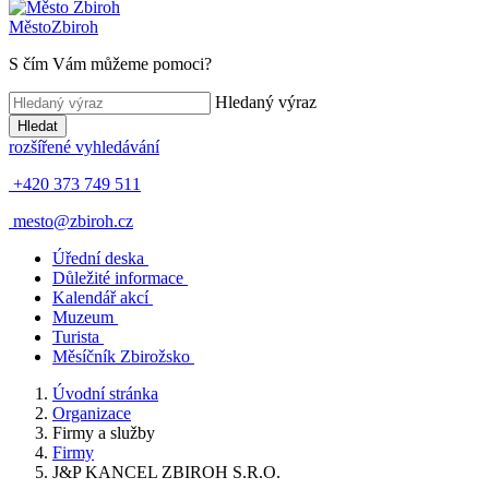
Město
Zbiroh
S čím Vám můžeme pomoci?
Hledaný výraz
Hledat
rozšířené vyhledávání
+420 373 749 511
mesto@zbiroh.cz
Úřední deska
Důležité informace
Kalendář akcí
Muzeum
Turista
Měsíčník Zbirožsko
Úvodní stránka
Organizace
Firmy a služby
Firmy
J&P KANCEL ZBIROH S.R.O.