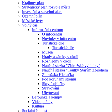
Krajinný plán
Strategický plán rozvoje města
Investiční a stavební akce
Územní plán
Městské byty
Volný čas
Informační centrum
O infocentru
Novinky v infocentru
Turistické cíle
Turistické cíle
Muzea
Hrady a zámky v okolí
Rozhledny v okolí
Naučná stezka "Zbirožské vyhlídky"
Naučná stezka "Toulky Starým Zbirohem"
Zbirožská Hledačka
Pod korunami stromů
Skryté příběhy
Stravování
Ubytování
Berounka a kempy
Videopořady
Kultura
Sociální činnost