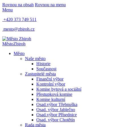
Rovnou na obsah
Rovnou na menu
Menu
+420 373 749 511
mesto@zbiroh.cz
Město
Zbiroh
Město
Naše město
Historie
Současnost
Zastupitelé města
Finanční výbor
Kontrolní výbor
Komise bytová a sociální
Přestupková komise
Komise kulturní
Osad.výbor Třebnuška
Osad. výbor Jablečno
Osad.výbor Přísednice
Osad. výbor Chotětín
Rada města