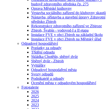
budově zdravotního střediska čp. 275
Oprava Městské knihovny
Vestavba sociálního zařízení do klubovny skautů
Nástavba, přístavba a stavební úpravy Zdravotní
středisko Zbiroh
Rekonstrukce zdravotního zařízení ve Zbiroze
Zbiroh, Švabín - vodovod-I a II etapa
Instalace FVE v obci Zbiroh na základní školu
Instalace FVE v obci Zbiroh na Městský úřad
Odpadové hospodářství
Poplatky za odpady
Třídění odpadu
Skládka Chotětín, sběrný dvůr
Sběrný dvůr - Zbiroh
Vyhlášky
Odpadové hospodaření města
Svozy odpadů
Podnikatelé a odpady
Ocenění města v odpadovém hospodářství
Fotogalerie
2026
2025
2024
2023