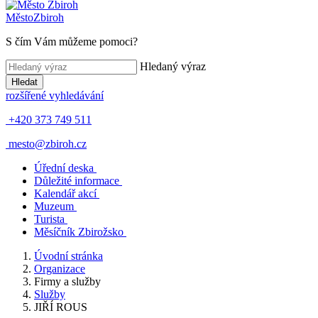
Město
Zbiroh
S čím Vám můžeme pomoci?
Hledaný výraz
Hledat
rozšířené vyhledávání
+420 373 749 511
mesto@zbiroh.cz
Úřední deska
Důležité informace
Kalendář akcí
Muzeum
Turista
Měsíčník Zbirožsko
Úvodní stránka
Organizace
Firmy a služby
Služby
JIŘÍ ROUS