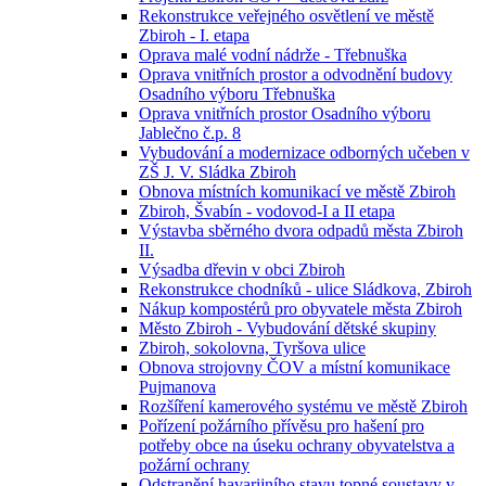
Rekonstrukce veřejného osvětlení ve městě
Zbiroh - I. etapa
Oprava malé vodní nádrže - Třebnuška
Oprava vnitřních prostor a odvodnění budovy
Osadního výboru Třebnuška
Oprava vnitřních prostor Osadního výboru
Jablečno č.p. 8
Vybudování a modernizace odborných učeben v
ZŠ J. V. Sládka Zbiroh
Obnova místních komunikací ve městě Zbiroh
Zbiroh, Švabín - vodovod-I a II etapa
Výstavba sběrného dvora odpadů města Zbiroh
II.
Výsadba dřevin v obci Zbiroh
Rekonstrukce chodníků - ulice Sládkova, Zbiroh
Nákup kompostérů pro obyvatele města Zbiroh
Město Zbiroh - Vybudování dětské skupiny
Zbiroh, sokolovna, Tyršova ulice
Obnova strojovny ČOV a místní komunikace
Pujmanova
Rozšíření kamerového systému ve městě Zbiroh
Pořízení požárního přívěsu pro hašení pro
potřeby obce na úseku ochrany obyvatelstva a
požární ochrany
Odstranění havarijního stavu topné soustavy v