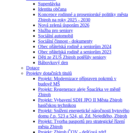
Superdávka
Identita občana
Koncepce rodinné a proseniorské politiky města
Zbiroh na roky 2025 - 2030
Nová zelená úsporám 2026
Služba pro seniory
Sociální automobil
Sociální činnost - dokumenty
Obec přátelská rodině a seniorům 2024
Obec přátelská rodině a seniorům 2023
Děti ze ZUŠ Zbiroh potěšily seniory
Bábovkový den
Dotace
Projekty dotačních titulů
Projekt: Modernizace přípraven pokrmů v
budově MŠ
Projekt: Regenerace aleje Špacírka ve městě
Zbiroh
Projekt: Vybavení SDH JPO II Města Zbiroh
hasičskou technikou
Projekt: Sníženi energetické náročnosti bytového
domu č.p. 523 a 524, ul. Zd. Nejedlého, Zbiroh
Projekt: Tvorba pasportů pro strategické řízení
města Zbiroh
Projekt: Zbiroh ČOV - dešťová zdrž