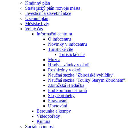
Krajinný plán
Strategický plán rozvoje města
Investiční a stavební akce
Územní plán
Městské byty
Volný čas
Informační centrum
O infocentru
Novinky v infocentru
Turistické cíle
Turistické cíle
Muzea
Hrady a zámky v okolí
Rozhledny v okolí
Naučná stezka "Zbirožské vyhlídky"
Naučná stezka "Toulky Starým Zbirohem"
Zbirožská Hledačka
Pod korunami stromů
Skryté příběhy
Stravování
Ubytování
Berounka a kempy
Videopořady
Kultura
Sociální činnost