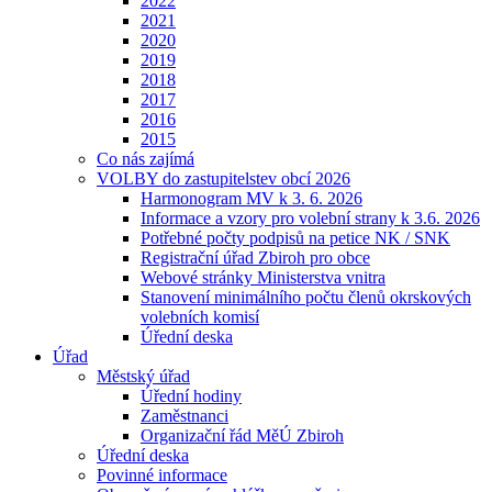
2022
2021
2020
2019
2018
2017
2016
2015
Co nás zajímá
VOLBY do zastupitelstev obcí 2026
Harmonogram MV k 3. 6. 2026
Informace a vzory pro volební strany k 3.6. 2026
Potřebné počty podpisů na petice NK / SNK
Registrační úřad Zbiroh pro obce
Webové stránky Ministerstva vnitra
Stanovení minimálního počtu členů okrskových
volebních komisí
Úřední deska
Úřad
Městský úřad
Úřední hodiny
Zaměstnanci
Organizační řád MěÚ Zbiroh
Úřední deska
Povinné informace