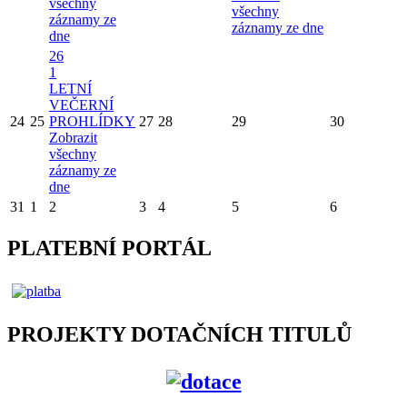
všechny
všechny
záznamy ze
záznamy ze dne
dne
26
1
LETNÍ
VEČERNÍ
24
25
PROHLÍDKY
27
28
29
30
Zobrazit
všechny
záznamy ze
dne
31
1
2
3
4
5
6
PLATEBNÍ PORTÁL
PROJEKTY DOTAČNÍCH TITULŮ