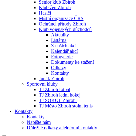
Senior klub Zbiroh
Klub žen Zbiroh
Hasiči
Místní organizace ČRS
Ochránci přírody Zbiroh
Klub vojenských důchodců
Aktuality
Listárna
Z našich akcí
Kalendář akcí
Fotogalerie
Dokumenty ke stažení
Odkazy
Kontakty
Junák Zbiroh
Sportovní kluby
TJ Zbiroh fotbal
TJ Zbiroh lední hokej
TJ SOKOL Zbiroh
TJ Město Zbiroh stolní tenis
Kontakty
Kontakty
Napište nám
Důležité odkazy a telefonní kontakty