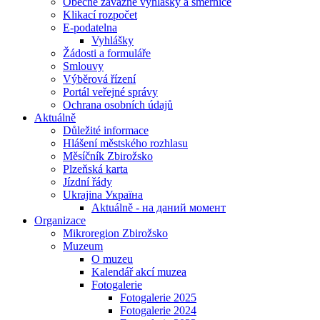
Obecně závazné vyhlášky a směrnice
Klikací rozpočet
E-podatelna
Vyhlášky
Žádosti a formuláře
Smlouvy
Výběrová řízení
Portál veřejné správy
Ochrana osobních údajů
Aktuálně
Důležité informace
Hlášení městského rozhlasu
Měsíčník Zbirožsko
Plzeňská karta
Jízdní řády
Ukrajina Україна
Aktuálně - на даний момент
Organizace
Mikroregion Zbirožsko
Muzeum
O muzeu
Kalendář akcí muzea
Fotogalerie
Fotogalerie 2025
Fotogalerie 2024