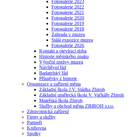
Fotogalerie 2023
Fotogalerie 2022
Fotogalerie 2021
Fotogalerie 2020
Fotogalerie 2019
Fotogalerie 2018
Zahrada v muzeu
Stálá expozice muzea
Fotogalerie 2026
Kontakt a otevírací doba
Historie městského znaku
Výroční zprávy muzea
Návštěvní řád
Badatelský řád
Příspěvky z historie
Organizace a zařízení města
Základní škola J.V. Sládka Zbiroh
Základní umělecká škola V. Vačkáře Zbiroh
Mateřská škola Zbiroh
Služby a obchod města ZBIROH s.r.o.
Zdravotnická zařízení
Firmy a služby
Partneři
Knihovna
Spolky