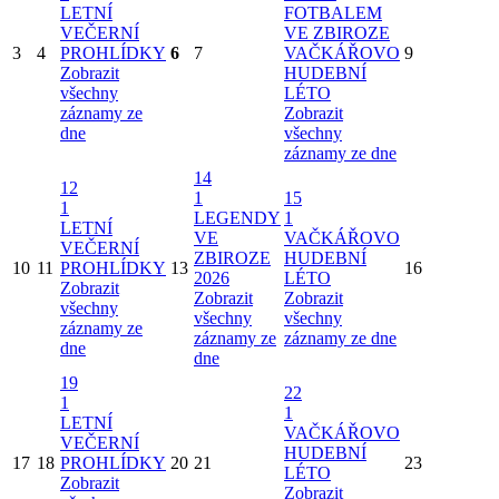
LETNÍ
FOTBALEM
VEČERNÍ
VE ZBIROZE
3
4
PROHLÍDKY
6
7
VAČKÁŘOVO
9
Zobrazit
HUDEBNÍ
všechny
LÉTO
záznamy ze
Zobrazit
dne
všechny
záznamy ze dne
14
12
1
15
1
LEGENDY
1
LETNÍ
VE
VAČKÁŘOVO
VEČERNÍ
ZBIROZE
HUDEBNÍ
10
11
PROHLÍDKY
13
16
2026
LÉTO
Zobrazit
Zobrazit
Zobrazit
všechny
všechny
všechny
záznamy ze
záznamy ze
záznamy ze dne
dne
dne
19
22
1
1
LETNÍ
VAČKÁŘOVO
VEČERNÍ
HUDEBNÍ
17
18
PROHLÍDKY
20
21
23
LÉTO
Zobrazit
Zobrazit