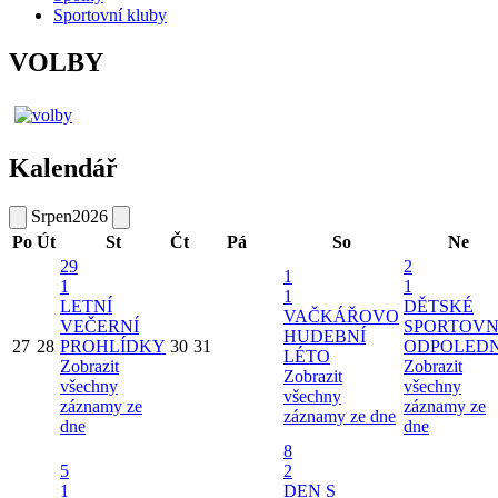
Sportovní kluby
VOLBY
Kalendář
Srpen
2026
Po
Út
St
Čt
Pá
So
Ne
29
2
1
1
1
1
LETNÍ
DĚTSKÉ
VAČKÁŘOVO
VEČERNÍ
SPORTOVN
HUDEBNÍ
27
28
PROHLÍDKY
30
31
ODPOLED
LÉTO
Zobrazit
Zobrazit
Zobrazit
všechny
všechny
všechny
záznamy ze
záznamy ze
záznamy ze dne
dne
dne
8
5
2
1
DEN S